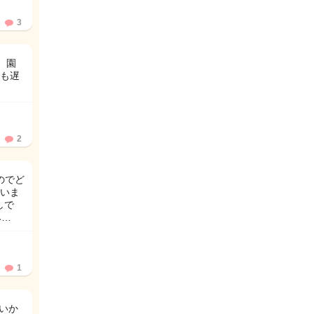
3
、園
も遅
2
のでど
いま
しで
み…
1
いか