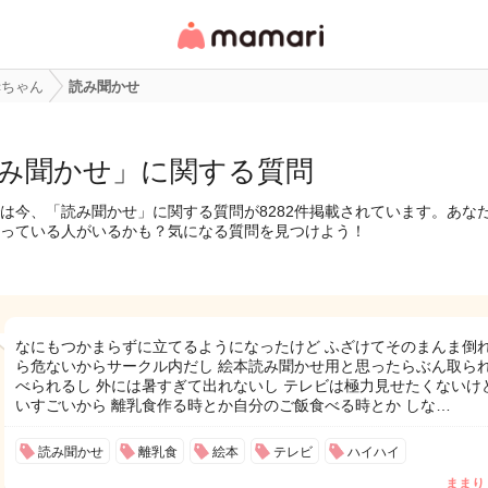
女性専用匿名QAアプ
リ・情報サイト
赤ちゃん
読み聞かせ
み聞かせ」に関する質問
は今、「読み聞かせ」に関する質問が8282件掲載されています。あな
っている人がいるかも？気になる質問を見つけよう！
なにもつかまらずに立てるようになったけど ふざけてそのまんま倒
ら危ないからサークル内だし 絵本読み聞かせ用と思ったらぶん取ら
べられるし 外には暑すぎて出れないし テレビは極力見せたくないけ
いすごいから 離乳食作る時とか自分のご飯食べる時とか しな…
読み聞かせ
離乳食
絵本
テレビ
ハイハイ
ままり