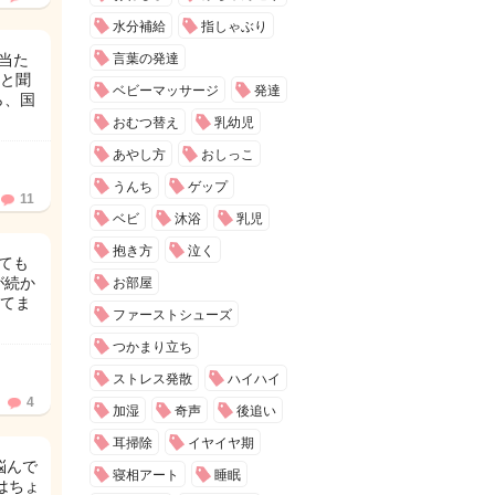
水分補給
指しゃぶり
当た
言葉の発達
と聞
ベビーマッサージ
発達
ら、国
おむつ替え
乳幼児
あやし方
おしっこ
うんち
ゲップ
11
ベビ
沐浴
乳児
抱き方
泣く
ても
が続か
お部屋
てま
ファーストシューズ
つかまり立ち
ストレス発散
ハイハイ
4
加湿
奇声
後追い
耳掃除
イヤイヤ期
悩んで
寝相アート
睡眠
はちょ