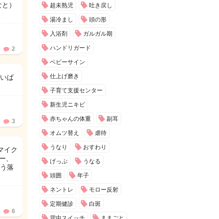
なと）
超未熟児
吐き戻し
湯冷まし
頭の形
入浴剤
ガルガル期
ハンドリガード
2
ベビーサイン
仕上げ磨き
いば
子育て支援センター
新生児ニキビ
赤ちゃんの体重
副耳
3
オムツ替え
虐待
うなり
おすわり
マイク
ー、
げっぷ
うなる
もう落
頭囲
年子
ネントレ
モロー反射
定期健診
白斑
6
背中スイッチ
ままごと