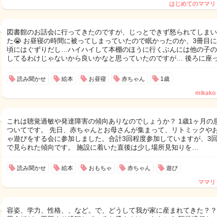
はじめてのママリ
図書館のお話会に行ってきたのですが、じっとできず怒られてしまい
た😭 お昼寝の時間に被ってしまっていたので眠かったのか、3冊目
頃にはぐずりだし…ハイハイして本棚のほうに行くぶんには他の子の
してるわけじゃないから良いかなと思っていたのですが… 後ろに座
読み聞かせ
絵本
お昼寝
赤ちゃん
1歳
mikako
これは聴覚過敏や発達障害の傾向ありなのでしょうか？ 1歳1ヶ月の
ついてです。 先日、赤ちゃんとお母さんが集まって、リトミックや
ゃ遊びをする会に参加しました。合計3回程度参加していますが、3
で見られた傾向です。 施設に着いた直後は少し場所見知りを…
読み聞かせ
絵本
おもちゃ
赤ちゃん
遊び
ママリ
容姿、学力、性格、、など。で、どうして我が家に産まれてきた？？