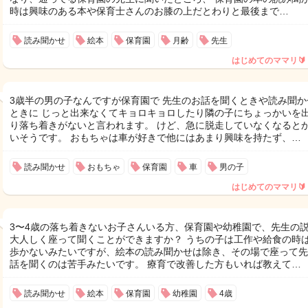
時は興味のある本や保育士さんのお膝の上だとわりと最後まで…
読み聞かせ
絵本
保育園
月齢
先生
はじめてのママリ🔰
3歳半の男の子なんですが保育園で 先生のお話を聞くときや読み聞か
ときに じっと出来なくてキョロキョロしたり隣の子にちょっかいを
り落ち着きがないと言われます。 けど、急に脱走していなくなると
いそうです。 おもちゃは車が好きで他にはあまり興味を持たず、…
読み聞かせ
おもちゃ
保育園
車
男の子
はじめてのママリ🔰
3〜4歳の落ち着きないお子さんいる方、保育園や幼稚園で、先生の
大人しく座って聞くことができますか？ うちの子は工作や給食の時
歩かないみたいですが、絵本の読み聞かせは除き、その場で座って先
話を聞くのは苦手みたいです。 療育で改善した方もいれば教えて…
読み聞かせ
絵本
保育園
幼稚園
4歳