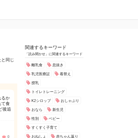
関連するキーワード
「読み聞かせ」に関連するキーワード
たと同じ
離乳食
息抜き
乳児医療証
着替え
授乳
トイレトレーニング
れるか
K2シロップ
おしゃぶり
れて食
ど後追
おなら
新生児
性別
ベビー
すくすく子育て
おねしょ
赤ちゃん返り
0