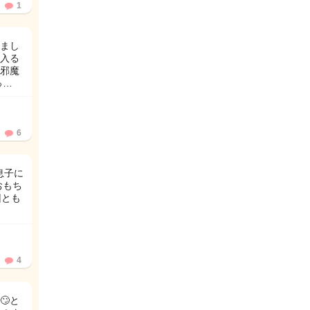
1
まし
に入る
邪魔
っ…
6
息子に
おもち
回とも
4
🙄と