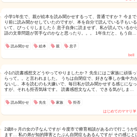
小学1年生で、親が絵本を読み聞かせするって、普通ですか？ 今まで
り前に読み聞かせしていたのですが、本を自分で読んでいる子もいる
いて、びっくりしました💧 息子自身に読ませず、私が読んでいるか
語の文章問題が苦手なのかなと思ったり。。。 1年生だと、もう自…
読み聞かせ
絵本
親
息子
bell
小1の読書感想文どうやってやりましたか？ 先生にはご家族に頑張っ
らって。。と言われました。 うちは自閉症で、好きな事しか集中力
ないし、本を読むのも大嫌いで、毎日私が読み聞かせする感じになっ
すが、それも拒否気味です。 読書感想文なんて、できる気がしま…
読み聞かせ
先生
家族
拒否
はじめてのママリ🔰
2歳8ヶ月の女の子なんですが 今度市で療育相談があるので行こうか
ます… 私の弟が知的障害とたぶん自閉症もあるんですが その感じと