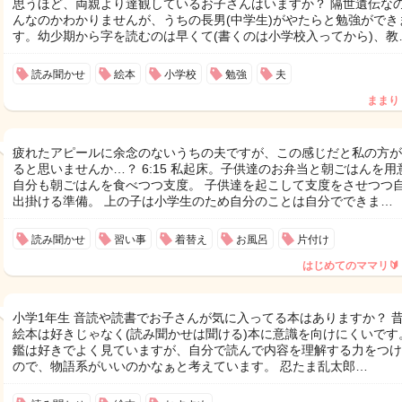
思うほど、両親より達観しているお子さんはいますか？ 隔世遺伝な
んなのかわかりませんが、うちの長男(中学生)がやたらと勉強ができ
す。幼少期から字を読むのは早くて(書くのは小学校入ってから)、教
読み聞かせ
絵本
小学校
勉強
夫
ままり
疲れたアピールに余念のないうちの夫ですが、この感じだと私の方が
ると思いませんか…？ 6:15 私起床。子供達のお弁当と朝ごはんを用
自分も朝ごはんを食べつつ支度。 子供達を起こして支度をさせつつ
出掛ける準備。 上の子は小学生のため自分のことは自分でできま…
読み聞かせ
習い事
着替え
お風呂
片付け
はじめてのママリ🔰
小学1年生 音読や読書でお子さんが気に入ってる本はありますか？ 
絵本は好きじゃなく(読み聞かせは聞ける)本に意識を向けにくいです
鑑は好きでよく見ていますが、自分で読んで内容を理解する力をつけ
ので、物語系がいいのかなぁと考えています。 忍たま乱太郎…