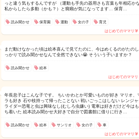
っと違う気もするんですが （運動も手先の器用さも言葉も年相応か
私からしたら多動（かも？）と癇癪が気になってます… 保育…
読み聞かせ
保育園
運動
女の子
育児
はじめてのママリ🔰
まだ動けなかった頃は絵本喜んで見てたのに、今はめくるのがたのし
っかりで読み聞かせなんて全然できない😭 そういう子いますか？
読み聞かせ
絵本
はじめてのママリ
年長息子はこんな子です。 ちいかわとか可愛いものが好き マリオ、
ラも好き 石や枝持って帰ったことない 戦いごっこはしない レンジャ
ライダー恐竜と虫は興味なし(むしろ虫嫌い) 電車は好きだけど今は
ち着いた 絵本読み聞かせ大好きで自分で図書館に借りに行き…
読み聞かせ
絵本
サンリオ
女の子
車
はじめてのママリ🔰