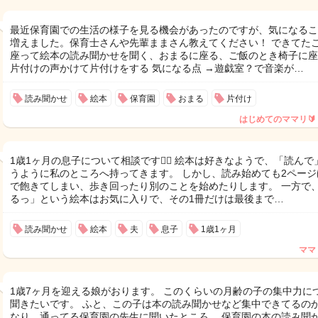
最近保育園での生活の様子を見る機会があったのですが、気になるこ
増えました。保育士さんや先輩ままさん教えてください！ できてたこ
座って絵本の読み聞かせを聞く、おまるに座る、ご飯のとき椅子に座
片付けの声かけて片付けをする 気になる点 →遊戯室？で音楽が…
読み聞かせ
絵本
保育園
おまる
片付け
はじめてのママリ🔰
1歳1ヶ月の息子について相談です🙇‍♀️ 絵本は好きなようで、「読んで
うように私のところへ持ってきます。 しかし、読み始めても2ページ
で飽きてしまい、歩き回ったり別のことを始めたりします。 一方で
るっ」という絵本はお気に入りで、その1冊だけは最後まで…
読み聞かせ
絵本
夫
息子
1歳1ヶ月
ママ
1歳7ヶ月を迎える娘がおります。 このくらいの月齢の子の集中力に
聞きたいです。 ふと、この子は本の読み聞かせなど集中できてるの
なり、通ってる保育園の先生に聞いたところ、 保育園の本の読み聞