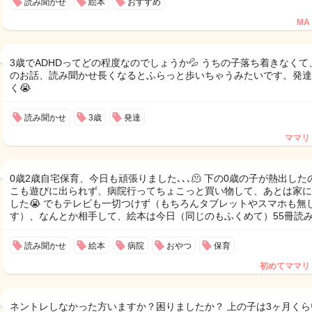
読み聞かせ
絵本
おすすめ
MA
3歳でADHDってどの程度なのでしょうか💦 うちの子落ち着きなくて
のお話、読み聞かせ長くなるとふらっと歩いちゃうみたいです。発達
く😭
読み聞かせ
3歳
発達
ママリ
0歳2歳自宅保育、今日も頑張りました､､､🫠 下の0歳の子が熱出した
こも遊びに出られず、病院行ってちょこっと買い物して、あとは家に
した😭 でもテレビも一切つけず（もちろんタブレットやスマホも無
す）、なんとか相手して、絵本は今日（同じのもふくめて）55冊読
読み聞かせ
絵本
病院
おやつ
保育
初めてママリ
ネントレしなかった方いますか？困りましたか？ 上の子は3ヶ月くら