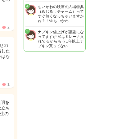
4
ちいかわの映画の入場特典
（めじるしチャーム）って
すぐ無くなっちゃいますか
ね？！💦 ちいかわ…
2
5
ナプキン値上げが話題にな
ってますが 私はミレーナ入
れてるからもう1年以上ナ
せの
プキン買ってない…
出した
かはな
1
説明を
は立ち
生の