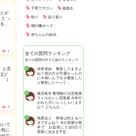
子育てサロン
縦抱き
とが
唸り
反り返り
と →
る、
飛行機ポーズ
赤ちゃんの純水
1
全ての質問ランキング
全ての質問の中で人気のランキング
」と言
1
仲里依紗 整形してますよ
ね？前の方が可愛かったの
ほど
に今怖いんですが整形した
、「く
ら整形したーって…
2
鹿児島市 黎明館の大恐竜展
ライカのシン恐竜展 今年行
かれた方いらっしゃいます
4
か？ どちらか…
3
地震あと 帰省は控えるべ
きですよね？ 夫の実家が熊
ついて
本で お盆前に２泊3日で
か気に
実家に泊まる予定…
かせの