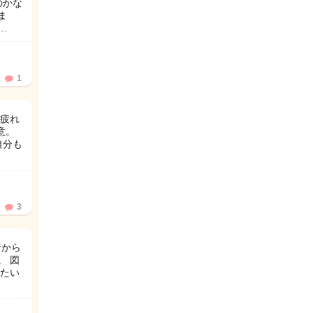
のかな
ま
…
1
疲れ
意。
自分も
3
昔から
。 図
たい