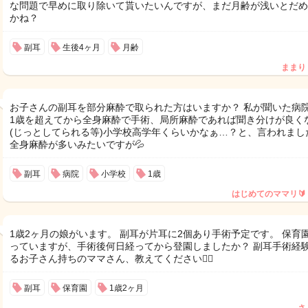
な問題で早めに取り除いて貰いたいんですが、まだ月齢が浅いとだめ
かね？
副耳
生後4ヶ月
月齢
ままり
お子さんの副耳を部分麻酔で取られた方はいますか？ 私が聞いた病
1歳を超えてから全身麻酔で手術、局所麻酔であれば聞き分けが良く
(じっとしてられる等)小学校高学年くらいかなぁ…？と、言われまし
全身麻酔が多いみたいですが💦
副耳
病院
小学校
1歳
はじめてのママリ🔰
1歳2ヶ月の娘がいます。 副耳が片耳に2個あり手術予定です。 保育
っていますが、手術後何日経ってから登園しましたか？ 副耳手術経
るお子さん持ちのママさん、教えてください🙇‍♀️
副耳
保育園
1歳2ヶ月