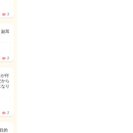
3
 副耳
2
耳が付
だから
になり
2
目的