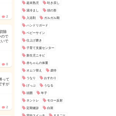
超未熟児
吐き戻し
湯冷まし
頭の形
2
入浴剤
ガルガル期
ハンドリガード
切除
ベビーサイン
いので
仕上げ磨き
たいで
子育て支援センター
新生児ニキビ
赤ちゃんの体重
0
オムツ替え
虐待
うなり
おすわり
縛って
ですが
げっぷ
うなる
頭囲
年子
ネントレ
モロー反射
2
定期健診
白斑
背中スイッチ
ままごと