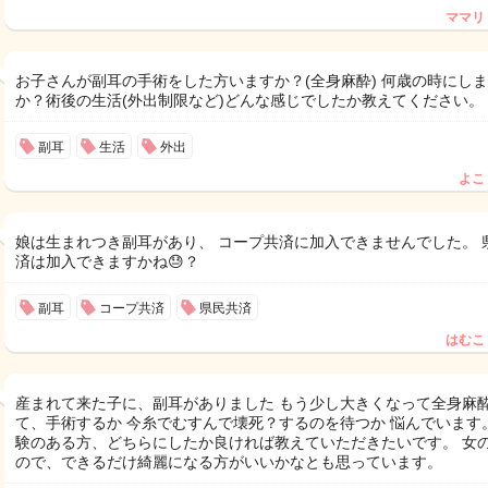
ママリ
お子さんが副耳の手術をした方いますか？(全身麻酔) 何歳の時にし
か？術後の生活(外出制限など)どんな感じでしたか教えてください。
副耳
生活
外出
よこ
娘は生まれつき副耳があり、 コープ共済に加入できませんでした。 
済は加入できますかね😓？
副耳
コープ共済
県民共済
はむこ
産まれて来た子に、副耳がありました もう少し大きくなって全身麻
て、手術するか 今糸でむすんで壊死？するのを待つか 悩んでいます。
験のある方、どちらにしたか良ければ教えていただきたいです。 女
ので、できるだけ綺麗になる方がいいかなとも思っています。