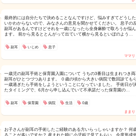
さ
最終的には自分たちで決めることなんですけど、悩みすぎてどうした
いかわからないので、みなさんの意見を聞かせてください。 息子の
副耳があるんですけどそれを一歳になったら全身麻酔で取ろうか悩ん
ます。 前から見るととんがって出ていて横から見るといぼのよう…
副耳
いじめ
息子
ママリ
一歳児の副耳手術と保育園入園について うちの3番目は生まれつき両
副耳がひとつづつあります。 ０歳の頃から大きい病院で数回診ても
一歳過ぎたら手術をしようということになっていました。 手術日が
たタイミングで、6月から申し込んでいて不承諾だった保育園の…
副耳
保育園
病院
生活
0歳
ままり
お子さんが副耳の手術したご経験のある方いらっしゃいますか？ 何
ることが多いですか？ 産まれた時に小児科で見てもらい、今度形成