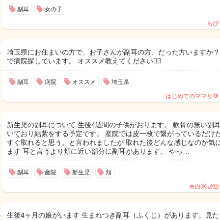
副耳
女の子
らぴ
埼玉県にお住まいの方で、お子さんが副耳の方、だった方いますか？
で病院探しています。 オススメ教えてください🙇‍♀️
副耳
病院
オススメ
埼玉県
はじめてのママリ🔰
新生児の副耳について 生後4週間の子供がおります。 軟骨の無い副
いており結紮をする予定です。 産院では皮一枚で繋がっているだけ
すぐ取れると思う。と言われましたが 取れた後どんな感じなのか気
ます 耳と言うより頬に近い部分に副耳があります。 やっ…
副耳
産院
新生児
頬
🍚白米🌙🐺
生後4ヶ月の娘がいます 生まれつき副耳（ふくじ）があります。見た