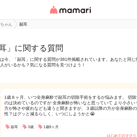
女性専用匿名QAアプ
リ・情報サイト
赤ちゃん
副耳
耳」に関する質問
は今、「副耳」に関する質問が381件掲載されています。あなたと同じ
人がいるかも？気になる質問を見つけよう！
1歳８ヶ月、いつ全身麻酔で副耳の切除手術をするか悩みます。 切除
のは決めているのですが 全身麻酔が怖いなと思っていて より小さい
方が怖さや疲れなども違うと聞きますが、３歳以降の方が全身麻酔の
性？はグッと減るらしく、いつにしようかと😭
副耳
3歳
1歳8ヶ月
はじめてのママリ