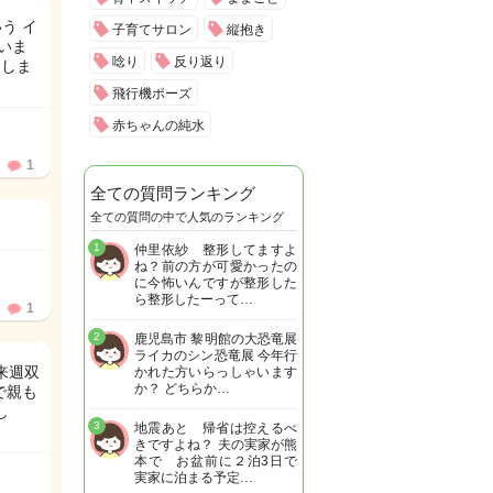
う イ
子育てサロン
縦抱き
いま
唸り
反り返り
てしま
飛行機ポーズ
赤ちゃんの純水
1
全ての質問ランキング
全ての質問の中で人気のランキング
1
仲里依紗 整形してますよ
ね？前の方が可愛かったの
に今怖いんですが整形した
ら整形したーって…
1
2
鹿児島市 黎明館の大恐竜展
ライカのシン恐竜展 今年行
来週双
かれた方いらっしゃいます
か？ どちらか…
で親も
し
3
地震あと 帰省は控えるべ
きですよね？ 夫の実家が熊
本で お盆前に２泊3日で
実家に泊まる予定…