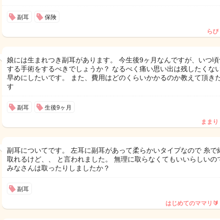
副耳
保険
らぴ
娘には生まれつき副耳があります。 今生後9ヶ月なんですが、いつ頃
する手術をするべきでしょうか？ なるべく痛い思い出は残したくな
早めにしたいです。 また、費用はどのくらいかかるのか教えて頂き
す
副耳
生後9ヶ月
ままり
副耳についてです。 左耳に副耳があって柔らかいタイプなので 糸で
取れるけど、、 と言われました。 無理に取らなくてもいいらしいの
みなさんは取ったりしましたか？
副耳
はじめてのママリ🔰