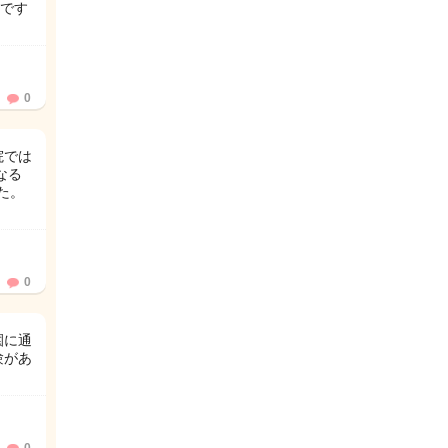
です
0
院では
なる
た。
0
園に通
験があ