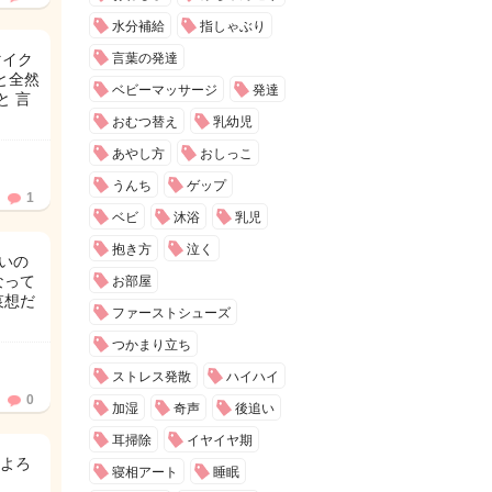
水分補給
指しゃぶり
マイク
言葉の発達
と全然
ベビーマッサージ
発達
と 言
おむつ替え
乳幼児
あやし方
おしっこ
うんち
ゲップ
1
ベビ
沐浴
乳児
抱き方
泣く
いの
なって
お部屋
哀想だ
ファーストシューズ
つかまり立ち
ストレス発散
ハイハイ
0
加湿
奇声
後追い
耳掃除
イヤイヤ期
よろ
寝相アート
睡眠