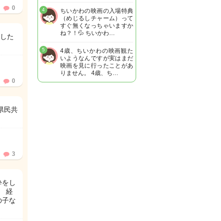
0
4
ちいかわの映画の入場特典
（めじるしチャーム）って
すぐ無くなっちゃいますか
ね？！💦 ちいかわ…
ました
5
4歳、ちいかわの映画観た
いようなんですが実はまだ
映画を見に行ったことがあ
りません。 4歳、ち…
0
県民共
3
酔をし
 経
の子な