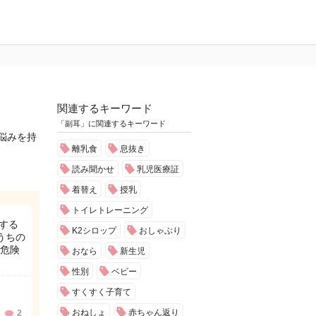
関連するキーワード
「副耳」に関連するキーワード
悩みを持
離乳食
息抜き
読み聞かせ
乳児医療証
着替え
授乳
トイレトレーニング
する
K2シロップ
おしゃぶり
うちの
危険
おなら
新生児
性別
ベビー
すくすく子育て
おねしょ
赤ちゃん返り
2