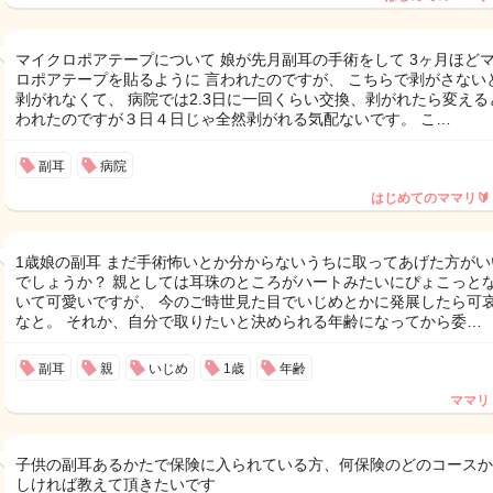
マイクロポアテープについて 娘が先月副耳の手術をして 3ヶ月ほど
ロポアテープを貼るように 言われたのですが、 こちらで剥がさない
剥がれなくて、 病院では2.3日に一回くらい交換、剥がれたら変える
われたのですが３日４日じゃ全然剥がれる気配ないです。 こ…
副耳
病院
はじめてのママリ🔰
1歳娘の副耳 まだ手術怖いとか分からないうちに取ってあげた方がい
でしょうか？ 親としては耳珠のところがハートみたいにぴょこっと
いて可愛いですが、 今のご時世見た目でいじめとかに発展したら可
なと。 それか、自分で取りたいと決められる年齢になってから委…
副耳
親
いじめ
1歳
年齢
ママリ
子供の副耳あるかたで保険に入られている方、何保険のどのコースか
しければ教えて頂きたいです