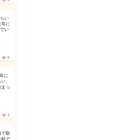
0
らい
左耳に
でい
6
耳に
らい、
決まっ
1
歳で取
外科で