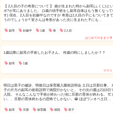
【 2人目の子の奇形について 】 娘が生まれた時から副耳(ふくじ)とい
ボ?が耳にありました。 (1歳の頃手術をし副耳自体はもう無くなって
す) 現在、2人目を妊娠中なのですが 奇形は2人目の子にもついてき
うのでしょうか? 皆さんは奇形があった次に生まれた子にも…
副耳
妊娠中
1歳
体
2人目
はじめてのままり🔰
1歳以降に副耳の手術したお子さん、 何歳の時にしましたか？？
副耳
1歳
ママリ
明日は双子の健診、明後日は保育園入園前説明会 土日は旦那仕事。 
子の片方の副耳の術前説明で病院行かないと。 その次の週は2泊3日
入院。 そんなこんなで手術が終わった頃に旦那の育休が終わる。 忙
い、、旦那の育休終わるの恐怖でしかない、😭 ほぼワンオペ土日…
副耳
旦那
保育園
病院
双子