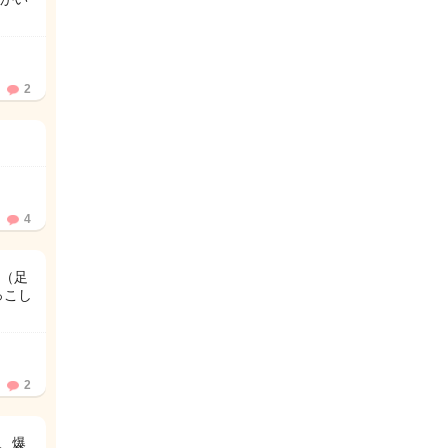
2
4
た（足
っこし
2
、爆