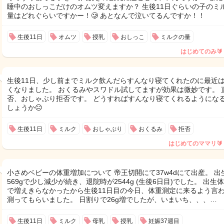
睡中のおしっこだけのオムツ変えますか？ 生後11日ぐらいの子のミ
量はどれぐらいですかー！🥲 あとなんで泣いてるんですか！！
生後11日
オムツ
授乳
おしっこ
ミルクの量
はじめてのみ🔰
生後11日、少し前までミルク飲んだらすんなり寝てくれたのに最近
くなりました。 おくるみやスワドル試してますが効果は微妙です。 
否、おしゃぶり拒否です。 どうすればすんなり寝てくれるようにな
しょうか😑
生後11日
ミルク
おしゃぶり
おくるみ
拒否
はじめてのママリ🔰
小さめベビーの体重増加について 帝王切開にて37w4dにて出産。 出
569gで少し減少が続き、退院時が2544g (生後6日目)でした。 出生
で増えきらなかったから生後11日目の今日、体重測定に来るよう言
測ってもらいました。 日割りで26g増でしたが、いまいち、、、…
生後11日
ミルク
母乳
授乳
妊娠37週目