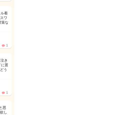
ドル着
スワ
対策な
1
も泣き
ドに置
どう
1
と思
欲し