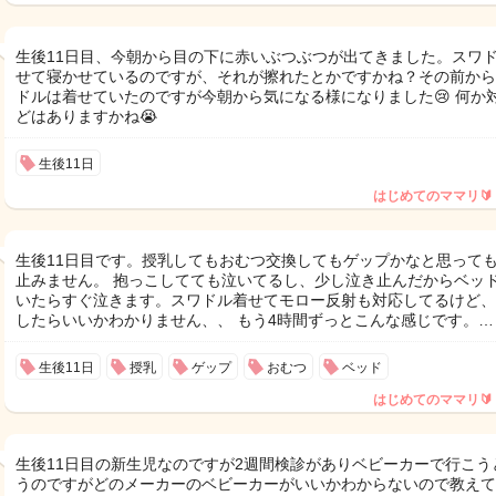
生後11日目、今朝から目の下に赤いぶつぶつが出てきました。スワ
せて寝かせているのですが、それが擦れたとかですかね？その前から
ドルは着せていたのですが今朝から気になる様になりました😢 何か
どはありますかね😭
生後11日
はじめてのママリ🔰
生後11日目です。授乳してもおむつ交換してもゲップかなと思って
止みません。 抱っこしてても泣いてるし、少し泣き止んだからベッ
いたらすぐ泣きます。スワドル着せてモロー反射も対応してるけど、
したらいいかわかりません、、 もう4時間ずっとこんな感じです。…
生後11日
授乳
ゲップ
おむつ
ベッド
はじめてのママリ🔰
生後11日目の新生児なのですが2週間検診がありベビーカーで行こう
うのですがどのメーカーのベビーカーがいいかわからないので教えて