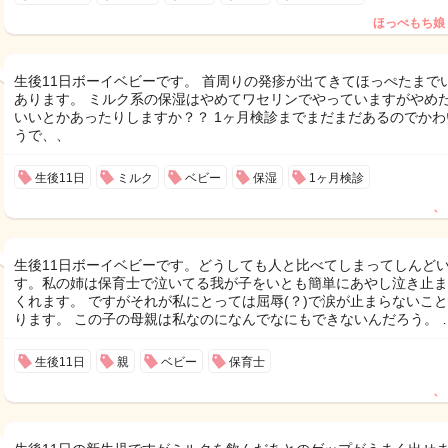
ほっぺもち娘
生後11日ボーイベビーです。 首周りの発疹が出てきてほっぺたまで
あります。 ミルク系の保湿はやめてワセリンでやっていますがやめ
いいとかあったりしますか？？ 1ヶ月検診までまだまだあるのでかわ
うで、、
生後11日
ミルク
ベビー
保湿
1ヶ月検診
、
生後11日ボーイベビーです。どうしても人と比べてしまってしんど
す。私の姉は保育士で泣いてる我が子をいとも簡単にあやし泣き止ま
くれます。 ですがそれが私にとっては屈辱(？)で涙が止まらないこ
ります。 この子の母親は私なのになんでなにもできないんだろう。 
生後11日
親
ベビー
保育士
、