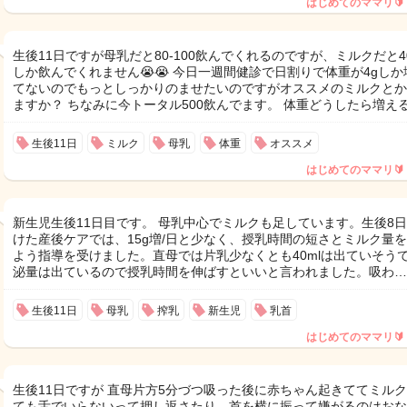
はじめてのママリ🔰
生後11日ですが母乳だと80-100飲んでくれるのですが、ミルクだと40
しか飲んでくれません😭😭 今日一週間健診で日割りで体重が4gしか
てないのでもっとしっかりのませたいのですがオススメのミルクとか
ますか？ ちなみに今トータル500飲んでます。 体重どうしたら増え
生後11日
ミルク
母乳
体重
オススメ
はじめてのママリ🔰
新生児生後11日目です。 母乳中心でミルクも足しています。生後8
けた産後ケアでは、15g増/日と少なく、授乳時間の短さとミルク量
よう指導を受けました。直母では片乳少なくとも40mlは出ていそう
泌量は出ているので授乳時間を伸ばすといいと言われました。吸わ…
生後11日
母乳
搾乳
新生児
乳首
はじめてのママリ🔰
生後11日ですが 直母片方5分づつ吸った後に赤ちゃん起きててミル
ても舌でいらないって押し返さたり、首を横に振って嫌がるのはおな