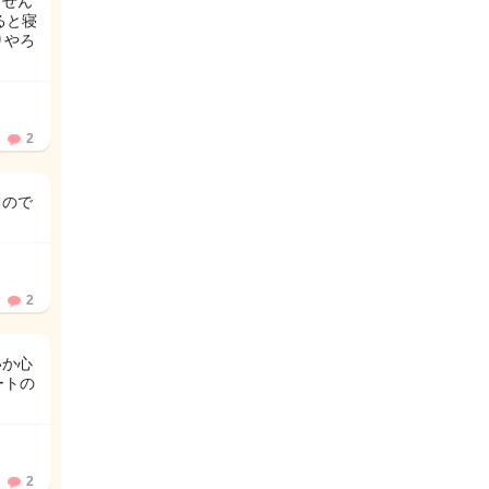
ません
ると寝
りやろ
2
るので
2
いか心
ートの
2