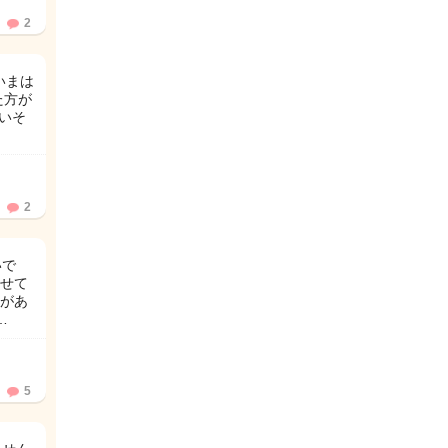
2
いまは
た方が
いそ
2
いで
せて
とがあ
…
5