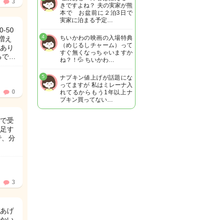
3
きですよね？ 夫の実家が熊
本で お盆前に２泊3日で
実家に泊まる予定…
-50
4
ちいかわの映画の入場特典
増え
（めじるしチャーム）って
あり
すぐ無くなっちゃいますか
るで…
ね？！💦 ちいかわ…
5
ナプキン値上げが話題にな
ってますが 私はミレーナ入
0
れてるからもう1年以上ナ
プキン買ってない…
日で受
を足す
で、分
3
クあげ
かい