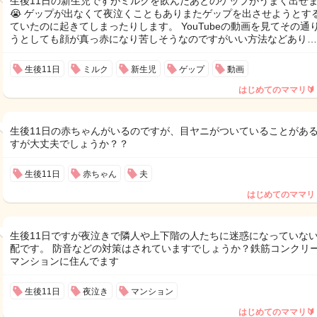
生後11日の新生児ですがミルクを飲んだあとのゲップがうまく出せ
😭 ゲップが出なくて夜泣くこともありまたゲップを出させようとす
ていたのに起きてしまったりします。 YouTubeの動画を見てその通
うとしても顔が真っ赤になり苦しそうなのですがいい方法などあり…
生後11日
ミルク
新生児
ゲップ
動画
はじめてのママリ🔰
生後11日の赤ちゃんがいるのですが、目ヤニがついていることがあ
すが大丈夫でしょうか？？
生後11日
赤ちゃん
夫
はじめてのママリ
生後11日ですが夜泣きで隣人や上下階の人たちに迷惑になっていな
配です。 防音などの対策はされていますでしょうか？鉄筋コンクリ
マンションに住んでます
生後11日
夜泣き
マンション
はじめてのママリ🔰