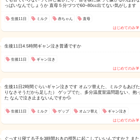
っぱいなんでしょうか 直母５分づつで60~80cc出てない気がします
生後11日
ミルク
赤ちゃん
直母
はじめてのみ🔰
生後11日4.5時間ギャン泣き普通ですか
生後11日
ギャン泣き
はじめてのみ🔰
生後11日2時間ぐらいギャン泣きです オムツ替えた、ミルクもあげ
りなさそうだから足した） ゲップでた、多分温度室温問題ない、抱
た なんで泣き止まないんですか💦
生後11日
ミルク
ゲップ
オムツ替え
ギャン泣き
はじめてのみ🔰
ぐっすり寝てる子を3時間おきの授乳に起こしていいんですか？ また