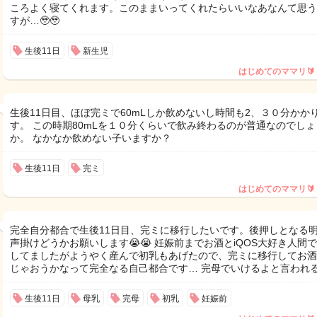
ころよく寝てくれます。このままいってくれたらいいなあなんて思う
すが…🥹🥹
生後11日
新生児
はじめてのママリ🔰
生後11日目、ほぼ完ミで60mLしか飲めないし時間も2、３０分かか
す。 この時期80mLを１０分くらいで飲み終わるのが普通なのでしょ
か。 なかなか飲めない子いますか？
生後11日
完ミ
はじめてのママリ🔰
完全自分都合で生後11日目、完ミに移行したいです。後押しとなる
声掛けどうかお願いします😭😭 妊娠前までお酒とiQOS大好き人間
してましたがようやく産んで初乳もあげたので、完ミに移行してお酒
じゃおうかなって完全なる自己都合です… 完母でいけるよと言われ
生後11日
母乳
完母
初乳
妊娠前