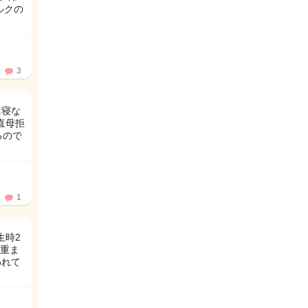
ルクの
3
は寝な
直母拒
るので
1
生時2
体重ま
われて