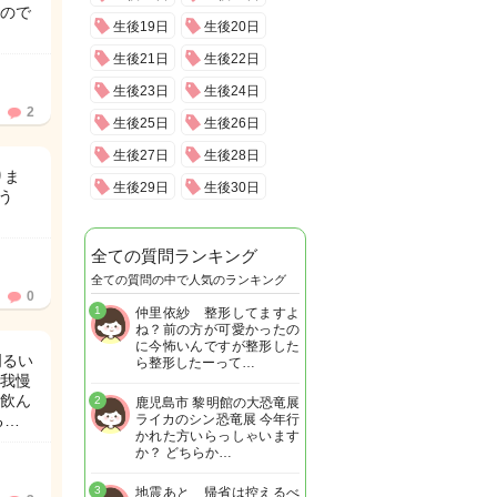
ので
生後19日
生後20日
生後21日
生後22日
生後23日
生後24日
2
生後25日
生後26日
生後27日
生後28日
りま
生後29日
生後30日
う
全ての質問ランキング
全ての質問の中で人気のランキング
0
1
仲里依紗 整形してますよ
ね？前の方が可愛かったの
に今怖いんですが整形した
明るい
ら整形したーって…
で我慢
飲ん
2
鹿児島市 黎明館の大恐竜展
る…
ライカのシン恐竜展 今年行
かれた方いらっしゃいます
か？ どちらか…
3
地震あと 帰省は控えるべ