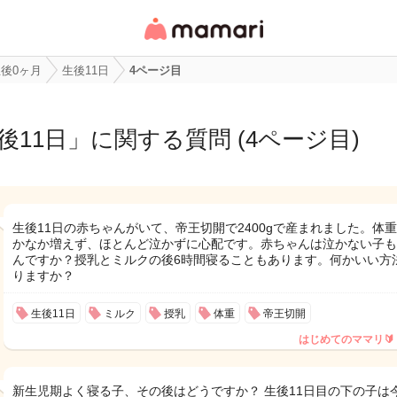
女性専用匿名QAアプ
リ・情報サイト
後0ヶ月
生後11日
4ページ目
後11日
」に関する質問 (4ページ目)
生後11日の赤ちゃんがいて、帝王切開で2400gで産まれました。体
かなか増えず、ほとんど泣かずに心配です。赤ちゃんは泣かない子も
んですか？授乳とミルクの後6時間寝ることもあります。何かいい方
りますか？
生後11日
ミルク
授乳
体重
帝王切開
はじめてのママリ🔰
新生児期よく寝る子、その後はどうですか？ 生後11日目の下の子は