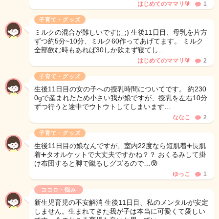
はじめてのママリ🔰
1
子育て・グッズ
ミルクの混合が難しいです(;_;) 生後11日目、母乳を片方
ずつ約5分~10分、ミルク60作ってあげてます。 ミルク
全部飲む時もあれば30しか飲まず寝てし…
はじめてのママリ🔰‪
2
子育て・グッズ
生後11日目の女の子への授乳時間についてです。 約230
0gで産まれたため小さい我が娘ですが、授乳を左右10分
ずつ行うと途中でウトウトしてしまいます…
ななこ
2
子育て・グッズ
生後11日目の娘なんですが、室内22度なら短肌着➕長肌
着➕タオルケットで大丈夫ですかね？？ おくるみして掛
け布団すると脚で蹴るしグズるので…😰
ゆっこ
1
ココロ・悩み
新生児育児の不安解消 生後11日目、私のメンタルが安定
しません。生まれてきた我が子は本当に可愛くて愛しい