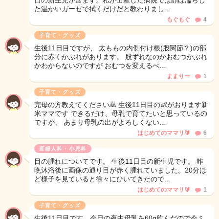
日の新生児が居ます。私が出産した病院では顔は濡らし
た温かいガーゼで拭くだけだと教わりまし…
もぐもぐ
4
子育て・グッズ
生後11日目ですが、 太ももの内側付け根(股関節？)の部
分に赤くかぶれがあります。 股ずれなのかおむつかぶれ
かわからないのですが おむつを変えるべ…
ままりー
1
子育て・グッズ
完母の方教えてください🙇 生後11日目の👶がおります新
米ママです できるだけ、母乳で育てたいと思っているの
ですが、 あまり母乳の出がよろしくない…
はじめてのママリ🔰
6
産婦人科・小児科
目の腫れについてです。 生後11日目の新生児です。 昨
晩沐浴後に画像の通り目が赤く腫れていました。20分ほ
ど様子を見ていると徐々にひいてきたので…
はじめてのママリ🔰
1
子育て・グッズ
生後11日目です。今日の夜中母乳を60g飲んだので今ミ