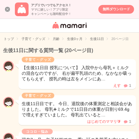
アプリでいつでもアクセス！
無料ダウンロード
ママに嬉しい！アプリ限定
キャンペーンも随時配信中！
女性専用匿名QA
アプリ・情報サ
トップ
子育て・グッズ
月齢
生後0ヶ月
生後11日
20ページ目
イト
生後11日に関する質問一覧
(20ページ目)
子育て・グッズ
【生後11日目 授乳について】 入院中から母乳＋ミルク
の混合なのですが、 右が扁平乳頭のため、なかなか吸っ
てもらえず、 授乳の時は左をメインにあ…
えす
1
子育て・グッズ
生後11日目です。 今日、退院後の体重測定と相談会があ
りました。 母乳➕ミルクで11日目の体重が日割り69.4g
で増えすぎていました。 母乳出ていると…
はじめてのママリ🔰
1
ココロ・悩み