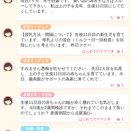
現在7ヶ月、年子妊娠です。 重い話の為苦手な方はスル
ーして下さい。 私は上の子を去年、生後11日目にして亡
くしています。 …
た
2
子育て・グッズ
【授乳方法・間隔について】 生後11日目の新生児を育て
ています。 母乳よりの混合（ミルク一日一回程度）を目
指したいと考えています。 昨日スケー…
はじめてのママリ🔰
1
子育て・グッズ
すみません愚痴を吐かせてください… 先日2人目を出産
し、上の子と生後11日目の赤ちゃんを育てています。今
日、義両親がサポートの為家に来てくれて…
kf
1
産婦人科・小児科
生後11日目の赤ちゃんの瞼が赤く腫れている気がしま
す。 4日後が2週間検診ですが、それまでこのままで良い
のでしょうか？ 産後病院から点眼薬(レ…
はじめてのママリ🔰
1
妊娠・出産