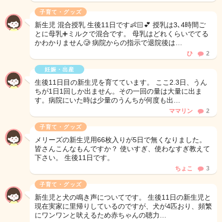
子育て・グッズ
新生児 混合授乳 生後11日です👶🏻💕 授乳は3､4時間ご
とに母乳➕ミルクで混合です。 母乳はどれくらいでてる
かわかりません🥲 病院からの指示で退院後は…
ひ
2
妊娠・出産
生後11日目の新生児を育てています。 ここ2.3日、うん
ちが1日1回しか出ません。その一回の量は大量に出ま
す。病院にいた時は少量のうんちが何度も出…
ママリン
2
子育て・グッズ
メリーズの新生児用66枚入りが5日で無くなりました。
皆さんこんなもんですか？ 使いすぎ、使わなすぎ教えて
下さい。 生後11日です。
ちょこ
3
子育て・グッズ
新生児と犬の鳴き声についてです。 生後11日の新生児と
現在実家に里帰りしているのですが、犬が4匹おり、頻繁
にワンワンと吠えるため赤ちゃんの聴力…