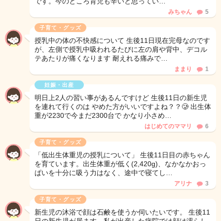
です。今のところ育児も辛いと思ってい…
みちゃん
5
子育て・グッズ
授乳中の体の不快感について 生後11日現在完母なのです
が、左側で授乳中吸われるたびに左の肩や背中、デコル
テあたりが痛くなります 耐えれる痛みで…
ままり
1
妊娠・出産
明日上2人の習い事があるんですけど 生後11日の新生児
を連れて行くのは やめた方がいいですよね？？🥲 出生体
重が2230で今まだ2300台で かなり小さめ…
はじめてのママリ
6
子育て・グッズ
「低出生体重児の授乳について」 生後11日目の赤ちゃん
を育ています。出生体重が低く(2,420g)、なかなかおっ
ぱいを十分に吸う力はなく、途中で寝てし…
アリナ
3
子育て・グッズ
新生児の沐浴で顔は石鹸を使うか伺いたいです。 生後11