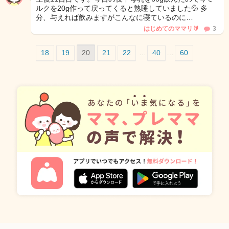
ルクを20g作って戻ってくると熟睡していました💦 多
分、与えれば飲みますがこんなに寝ているのに…
はじめてのママリ🔰
3
18
19
20
21
22
…
40
…
60