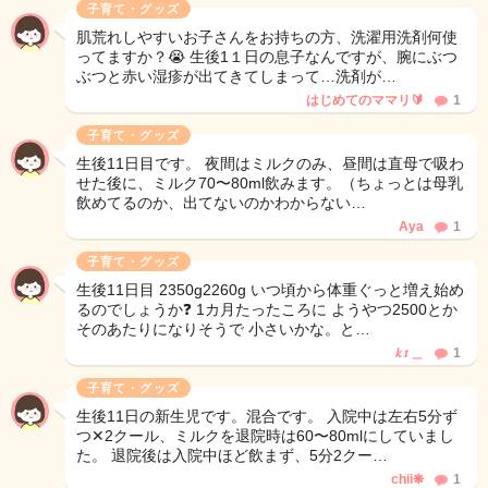
子育て・グッズ
肌荒れしやすいお子さんをお持ちの方、洗濯用洗剤何使
ってますか？😭 生後1１日の息子なんですが、腕にぶつ
ぶつと赤い湿疹が出てきてしまって…洗剤が…
はじめてのママリ🔰
1
子育て・グッズ
生後11日目です。 夜間はミルクのみ、昼間は直母で吸わ
せた後に、ミルク70〜80ml飲みます。（ちょっとは母乳
飲めてるのか、出てないのかわからない…
Aya
1
子育て・グッズ
生後11日目 2350g2260g いつ頃から体重ぐっと増え始め
るのでしょうか❓ 1カ月たったころに ようやつ2500とか
そのあたりになりそうで 小さいかな。と…
𝑘 𝑡 ＿
1
子育て・グッズ
生後11日の新生児です。混合です。 入院中は左右5分ず
つ✕2クール、ミルクを退院時は60〜80mlにしていまし
た。 退院後は入院中ほど飲まず、5分2クー…
chii❋
1