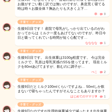
お腹がすごい動く訳では無いのですが、鼻息荒く寝てる
時は時々お腹全体？胸あたりも大きく上下…
幸
0
子育て・グッズ
生後9日目です！ 産院で母乳がしっかり出ているのがわ
かってからは ミルク一度もあげてないのですが、昨日今
日と吸ってくれている時間が短く心配です…
なななな
1
子育て・グッズ
生後9日目です。 出生体重は3100g程度です。 今は完全
ミルクで、乳首は母乳実感のSSを使ってます。 現在ミル
クを80mlあげてますが、飲むのに調子が…
ぺこ
2
子育て・グッズ
生後9日だとミルク100mlくらいですよね… 50mlしか飲
まないで寝ちゃったんですがそんなこともありますか？
はじめてのママリ🔰
1
子育て・グッズ
生後9日なのですが生理的体重減少で減ったまま出生体重