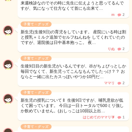
来週検診なのでその時に先生に伝えようと思ってるんで
すが、気になって仕方なくて首にも出来て…
m
2
子育て・グッズ
新生児(生後9日)の育児をしています。 産院にいる時は割
と授乳＋ミルク追加でセルフねんねを してくれていたの
ですが、退院後は日中基本抱っこ。 夜…
りぬ
2
子育て・グッズ
生後9日目の新生児がいるんですが、💩がちょびっとしか
毎回でなくて、新生児ってこんなもんでしたっけ？？ お
ならと一緒に出たカスっぽいやつか10円だ…
ママリ
2
子育て・グッズ
新生児の授乳について🍼 生後9日ですが、哺乳意欲が低
くて困っています。 今日は一日トータルで500ミリ強し
か飲めていません。(おしっこは10回以上出…
はじめてのママリ🔰
1
子育て・グッズ