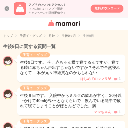
アプリでいつでもアクセス！
無料ダウンロード
ママに嬉しい！アプリ限定
キャンペーンも随時配信中！
女性専用匿名QA
アプリ・情報サ
トップ
子育て・グッズ
月齢
生後0ヶ月
生後9日
イト
生後9日に関する質問一覧
子育て・グッズ
生後9日です。 今、赤ちゃん横で寝てるんですが、寝て
る時に赤ちゃん声出すじゃないですか？それで全然寝れ
なくて… 私が元々神経質なのかもしれない…
はじめてのママリ🔰
1
子育て・グッズ
生後９日です。 入院中からミルクの飲みが甘く、30分以
上かけて40mlがやっとなくらいで、飲んでいる途中で疲
れて寝てしまうことがほとんどでした。病…
ママちゃん
1
子育て・グッズ