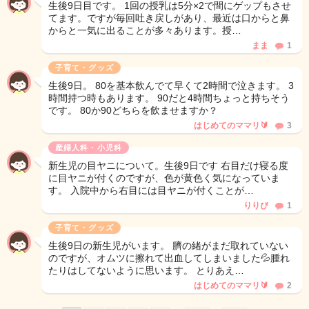
生後9日目です。 1回の授乳は5分×2で間にゲップもさせ
てます。ですが毎回吐き戻しがあり、最近は口からと鼻
からと一気に出ることが多々あります。授…
まま
1
子育て・グッズ
生後9日。 80を基本飲んでて早くて2時間で泣きます。 3
時間持つ時もあります。 90だと4時間ちょっと持ちそう
です。 80か90どちらを飲ませますか？
はじめてのママリ🔰
3
産婦人科・小児科
新生児の目ヤニについて。生後9日です 右目だけ寝る度
に目ヤニが付くのですが、色が黄色く気になっていま
す。 入院中から右目には目ヤニが付くことが…
りりぴ
1
子育て・グッズ
生後9日の新生児がいます。 臍の緒がまだ取れていない
のですが、オムツに擦れて出血してしまいました💦腫れ
たりはしてないように思います。 とりあえ…
はじめてのママリ🔰
2