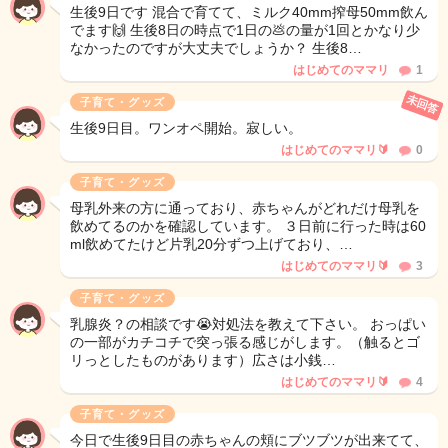
生後9日です 混合で育てて、ミルク40mm搾母50mm飲ん
でます🙌 生後8日の時点で1日の💩の量が1回とかなり少
なかったのですが大丈夫でしょうか？ 生後8…
はじめてのママリ
1
未回答
子育て・グッズ
生後9日目。ワンオペ開始。寂しい。
はじめてのママリ🔰‪
0
子育て・グッズ
母乳外来の方に通っており、赤ちゃんがどれだけ母乳を
飲めてるのかを確認しています。 ３日前に行った時は60
ml飲めてたけど片乳20分ずつ上げており、…
はじめてのママリ🔰
3
子育て・グッズ
乳腺炎？の相談です😭対処法を教えて下さい。 おっぱい
の一部がカチコチで突っ張る感じがします。（触るとゴ
リっとしたものがあります）広さは小銭…
はじめてのママリ🔰
4
子育て・グッズ
今日で生後9日目の赤ちゃんの頬にブツブツが出来てて、