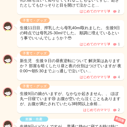
乳の際も泣いて知らせてくれることもないですし、起き
たとしてもひっそりと目を開けて泣かこと…
はじめてのママリ🔰
2
子育て・グッズ
生後11日目、搾乳したら母乳40ml取れました。 生後9日
の時点では母乳25-30mlでした。 順調に増えているとい
う事でいいんでしょうか？🥹
はじめてのママリ🔰
1
子育て・グッズ
新生児 生後９日の昼夜逆転について 解決策はあります
か？ 部屋を暗くしたり昼と夜の分別はつけていますが 夜
0:00〜朝5:30までぶっ通しで泣いてい…
はじめてのママリ🔰
4
子育て・グッズ
生後9日の娘がいますが、なかなか起きません、、 ほぼ
丸一日寝ています😢 お腹が空いたら泣くこともあります
が、お腹が満たされていたら3時間以上余裕…
はじめてのママリ
2
未回答
妊娠・出産
生後9日ベビなんですが、 普通に静かに寝てる時は特に