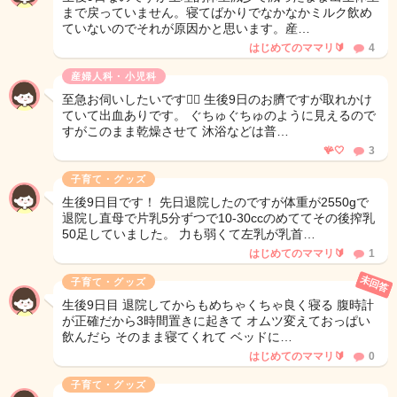
まで戻っていません。寝てばかりでなかなかミルク飲め
ていないのでそれが原因かと思います。産…
はじめてのママリ🔰
4
産婦人科・小児科
至急お伺いしたいです🙇‍♀️ 生後9日のお臍ですが取れかけ
ていて出血ありです。 ぐちゅぐちゅのように見えるので
すがこのまま乾燥させて 沐浴などは普…
🪸🤍
3
子育て・グッズ
生後9日目です！ 先日退院したのですが体重が2550gで
退院し直母で片乳5分ずつで10-30ccのめててその後搾乳
50足していました。 力も弱くて左乳が乳首…
はじめてのママリ🔰
1
未回答
子育て・グッズ
生後9日目 退院してからもめちゃくちゃ良く寝る 腹時計
が正確だから3時間置きに起きて オムツ変えておっぱい
飲んだら そのまま寝てくれて ベッドに…
はじめてのママリ🔰
0
子育て・グッズ