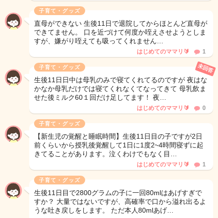
子育て・グッズ
直母ができない 生後11日で退院してからほとんど直母が
できてません。 口を近づけて何度か咥えさせようとしま
すが、嫌がり咥えても吸ってくれません…
はじめてのママリ🔰
1
未回答
子育て・グッズ
生後11日日中は母乳のみで寝てくれてるのですが 夜はな
かなか母乳だけでは寝てくれなくてなってきて 母乳飲ま
せた後ミルク60１回だけ足してます！ 夜…
はじめてのママリ🔰
0
子育て・グッズ
【新生児の覚醒と睡眠時間】生後11日目の子ですが2日
前くらいから授乳後覚醒して1日に1度2~4時間寝ずに起
きてることがあります。泣くわけでもなく目…
はじめてのママリ🔰
1
子育て・グッズ
生後11日目で2800グラムの子に一回80mlはあげすぎで
すか？ 大量ではないですが、高確率で口から溢れ出るよ
うな吐き戻しをします。 ただ本人80mlあげ…