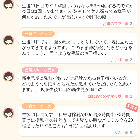
生後11日目です！👶🏻‪‪ いつもなら💩3〜4回するのですが
今日は1回しか出てません💦 そして踏ん張ってる様子が
何回かあったんですが 出ないので明日の健…
お嬢のママ
2
子育て・グッズ
生後11日です。 髪の毛がしっかりしていて、既に立ち上
がってきてるようです。 このまま伸び続けたらどうなる
んでしょう… 同じような毛質のお子様い…
ままり
2
産婦人科・小児科
新生児期に発熱があったご経験があるお子様がいる方。
どのような対応をとられたか教えていただけたらと思い
ます。。 現在生後11日の新生児が38.1の…
はじめてのママリ🔰
1
未回答
子育て・グッズ
生後11日目です。 日中は搾乳で80mlを2時間半〜3時間
置きに授乳 その後どうしても寝ない時などにミルクを20
程足したりすることも1日に1回程あります…
りん
0