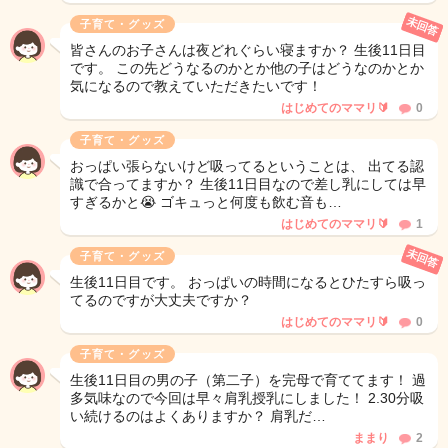
未回答
子育て・グッズ
皆さんのお子さんは夜どれぐらい寝ますか？ 生後11日目
です。 この先どうなるのかとか他の子はどうなのかとか
気になるので教えていただきたいです！
はじめてのママリ🔰
0
子育て・グッズ
おっぱい張らないけど吸ってるということは、 出てる認
識で合ってますか？ 生後11日目なので差し乳にしては早
すぎるかと😭 ゴキュっと何度も飲む音も…
はじめてのママリ🔰
1
未回答
子育て・グッズ
生後11日目です。 おっぱいの時間になるとひたすら吸っ
てるのですが大丈夫ですか？
はじめてのママリ🔰
0
子育て・グッズ
生後11日目の男の子（第二子）を完母で育ててます！ 過
多気味なので今回は早々肩乳授乳にしました！ 2.30分吸
い続けるのはよくありますか？ 肩乳だ…
ままり
2