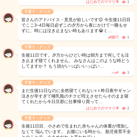
はじめてのママリ🔰
1
子育て・グッズ
皆さんのアドバイス・意見が欲しいです😉 今生後11日目
でここ3~4日毎日必ずこの夕方から夜にかけて一睡もせ
ずに、時には泣き止まない時もあります😭ミ…
👶🏻🤍
1
子育て・グッズ
生後11日です。夕方からひどい時は朝方まで何しても泣
き止まず寝てくれません。 みなさんはこのような時どう
してますか？ もう頭がいっぱいいっぱい…
ハ🌱
3
子育て・グッズ
まだ生後11日なのに全然寝てくれないт т 昨日夜中ギャン
泣きが辛すぎて哺乳瓶のチクビ咥えさせたらそのまま寝
てくれたから今日旦那に仕事帰り買って…
はじめてのママリ🔰
2
子育て・グッズ
生後11日目、小さめで生まれた赤ちゃんの体重が増加し
なくて 悩んでいます。 お腹にいる時から、胎児発育不全