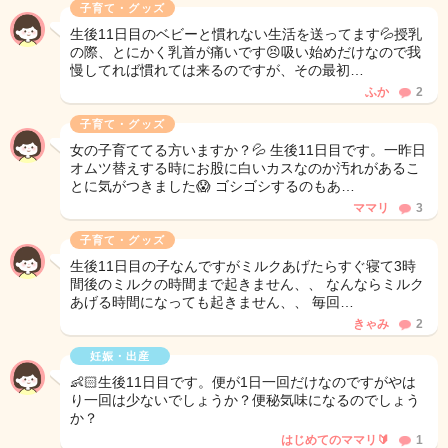
子育て・グッズ
生後11日目のベビーと慣れない生活を送ってます💦授乳
の際、とにかく乳首が痛いです😣吸い始めだけなので我
慢してれば慣れては来るのですが、その最初…
ふか
2
子育て・グッズ
女の子育ててる方いますか？💦 生後11日目です。一昨日
オムツ替えする時にお股に白いカスなのか汚れがあるこ
とに気がつきました😱 ゴシゴシするのもあ…
ママリ
3
子育て・グッズ
生後11日目の子なんですがミルクあげたらすぐ寝て3時
間後のミルクの時間まで起きません、、 なんならミルク
あげる時間になっても起きません、、 毎回…
きゃみ
2
妊娠・出産
👶🏻生後11日目です。便が1日一回だけなのですがやは
り一回は少ないでしょうか？便秘気味になるのでしょう
か？
はじめてのママリ🔰
1