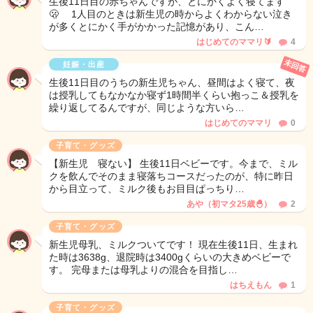
生後11日目の赤ちゃんですが、とにかくよく寝てます
🫢 1人目のときは新生児の時からよくわからない泣き
が多くとにかく手がかかった記憶があり、こん…
はじめてのママリ🔰
4
未回答
妊娠・出産
生後11日目のうちの新生児ちゃん、昼間はよく寝て、夜
は授乳してもなかなか寝ず1時間半くらい抱っこ＆授乳を
繰り返してるんですが、同じような方いら…
はじめてのママリ
0
子育て・グッズ
【新生児 寝ない】 生後11日ベビーです。今まで、ミル
クを飲んでそのまま寝落ちコースだったのが、特に昨日
から目立って、ミルク後もお目目ぱっちり…
あや（初マタ25歳🐣）
2
子育て・グッズ
新生児母乳、ミルクついてです！ 現在生後11日、生まれ
た時は3638g、退院時は3400gくらいの大きめベビーで
す。 完母または母乳よりの混合を目指し…
はちえもん
1
子育て・グッズ