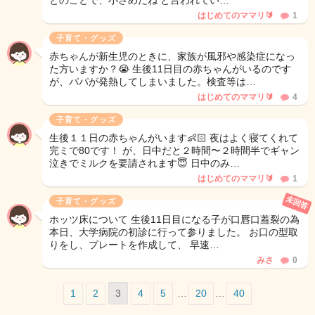
とのことで、小さめだね と言われてい…
はじめてのママリ🔰
1
子育て・グッズ
赤ちゃんが新生児のときに、家族が風邪や感染症になっ
た方いますか？😭 生後11日目の赤ちゃんがいるのです
が、パパが発熱してしまいました。検査等は…
はじめてのママリ🔰
4
子育て・グッズ
生後１１日の赤ちゃんがいます👶🏻 夜はよく寝てくれて
完ミで80です！ が、日中だと２時間〜２時間半でギャン
泣きでミルクを要請されます😇 日中のみ…
はじめてのママリ🔰
1
未回答
子育て・グッズ
ホッツ床について 生後11日目になる子が口唇口蓋裂の為
本日、大学病院の初診に行って参りました。 お口の型取
りをし、プレートを作成して、 早速…
みさ
0
1
2
3
4
5
…
20
…
40