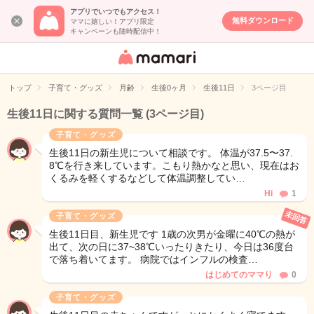
アプリでいつでもアクセス！
無料ダウンロード
ママに嬉しい！アプリ限定
キャンペーンも随時配信中！
女性専用匿名QA
アプリ・情報サ
トップ
子育て・グッズ
月齢
生後0ヶ月
生後11日
3ページ目
イト
生後11日に関する質問一覧
(3ページ目)
子育て・グッズ
生後11日の新生児について相談です。 体温が37.5〜37.
8℃を行き来しています。こもり熱かなと思い、現在はお
くるみを軽くするなどして体温調整してい…
Hi
1
未回答
子育て・グッズ
生後11日目、新生児です 1歳の次男が金曜に40℃の熱が
出て、次の日に37~38℃いったりきたり、今日は36度台
で落ち着いてます。 病院ではインフルの検査…
はじめてのママり
0
子育て・グッズ