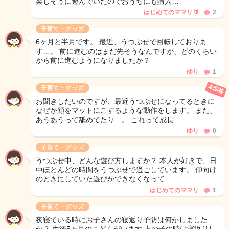
楽しそうに遊んでいたのでおうちにも購入…
はじめてのママリ🔰
2
子育て・グッズ
6ヶ月と半月です。 最近、うつぶせで回転しておりま
す…。 前に進むのはまだ先そうなんですが、どのくらい
から前に進むようになりましたか？
ゆり
1
未回答
子育て・グッズ
お聞きしたいのですが、最近うつぶせになってるときに
なぜか顔をマットにこするような動作をします。 また、
あうあうって舐めてたり…。 これって成長…
ゆり
0
子育て・グッズ
うつぶせ中、どんな遊び方しますか？ 本人が好きで、日
中ほとんどの時間をうつぶせで過ごしています。 仰向け
のときにしていた遊びができなくなって…
はじめてのママリ
1
子育て・グッズ
夜寝ている時にお子さんの寝返り予防は何かしました