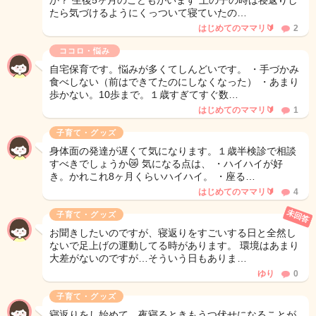
か？ 生後5ヶ月のこどもがいます 上の子の時は寝返りし
たら気づけるようにくっついて寝ていたの…
はじめてのママリ🔰
2
ココロ・悩み
自宅保育です。悩みが多くてしんどいです。 ・手づかみ
食べしない（前はできてたのにしなくなった） ・あまり
歩かない。10歩まで。１歳すぎてすぐ数…
はじめてのママリ🔰
1
子育て・グッズ
身体面の発達が遅くて気になります。１歳半検診で相談
すべきでしょうか😿 気になる点は、 ・ハイハイが好
き。かれこれ8ヶ月くらいハイハイ。 ・座る…
はじめてのママリ🔰
4
未回答
子育て・グッズ
お聞きしたいのですが、寝返りをすごいする日と全然し
ないで足上げの運動してる時があります。 環境はあまり
大差がないのですが…そういう日もありま…
ゆり
0
子育て・グッズ
寝返りをし始めて、夜寝るときもうつ伏せになることが