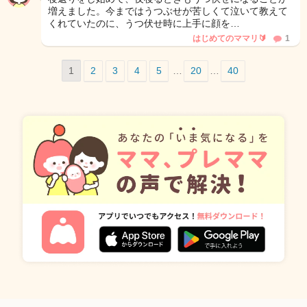
増えました。今まではうつぶせが苦しくて泣いて教えて
くれていたのに、うつ伏せ時に上手に顔を…
はじめてのママリ🔰
1
1
2
3
4
5
…
20
…
40