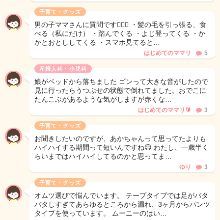
子育て・グッズ
男の子ママさんに質問です🙋🏻‍♀️ ・髪の毛を引っ張る、食
べる（私にだけ） ・踏んでくる ・よじ登ってくる ・か
かとおとししてくる ・スマホ見てると…
はじめてのママリ
5
産婦人科・小児科
娘がベッドから落ちました ゴンって大きな音がしたので
見に行ったらうつぶせの状態で倒れてました。おでこに
たんこぶがあるような気がしますが赤くな…
はじめてのママリ🔰
3
子育て・グッズ
お聞きしたいのですが、あかちゃんって思ってたよりも
ハイハイする期間って短いんですね😥 わたし、一歳半く
らいまではハイハイしてるのかと思ってま…
ゆり
3
子育て・グッズ
オムツ選びで悩んでいます。 テープタイプでは足がバタ
バタしすぎてあらゆるところから漏れ、3ヶ月からパンツ
タイプを使っています。 ムーニーのはい…