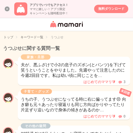
アプリでいつでもアクセス！
無料ダウンロード
ママに嬉しい！アプリ限定
キャンペーンも随時配信中！
女性専用匿名QA
アプリ・情報サ
トップ
キーワード一覧
うつぶせ
イト
うつぶせに関する質問一覧
家族・旦那
夫が、悪ふざけで小2の息子のズボン(とパンツ)を下げて
笑うということをやりました。先週やって注意したのに
今週2回目です。私は幼い頃に同じことを…
はじめてのママリ🔰
3
未回答
子育て・グッズ
うちの子、うつぶせになってる時に右に偏ってます😣 向
き癖も元々あったり寝返りも同じ方向ばかりやってたり
片足ずり這いなので身体の傾きがあるのか…
はじめてのママリ🔰
0
その他の疑問