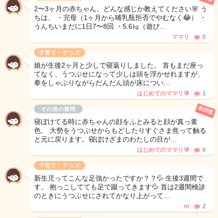
2〜3ヶ月の赤ちゃん、どんな感じか教えてください🌸 う
ちは、 ・完母（1ヶ月から哺乳瓶拒否でやむなく😂） ・
うんちいまだに1日7〜8回 ・5.6㎏（遊び…
ママリ
0
子育て・グッズ
娘が生後2ヶ月と少しで寝返りしました。 首もまだ座っ
てなく、うつぶせになって少しは頭を浮かせれますが、
拳をしゃぶりながらだんだん頭が床につい…
はじめてのママリ🔰
1
未回答
その他の疑問
寝ぼけてる時に赤ちゃんの顔をふとみると顔が真っ黄
色、 大勢をうつぶせからもどしたりすぐさま焦って触る
と元に戻ります。寝ぼけざまのわたしの目が…
はじめてのママリ🔰
0
子育て・グッズ
新生児ってこんな足強かったですか？？💦 生後3週間で
す。 抱っこしてても足で蹴ってきます💦 首は2週間検診
のときにうつぶせにされてかなり上がって…
m
2