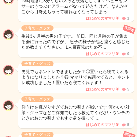
23時過ぎに3分くらいスっと寝落ちしてすぐベビーセン
サーのうつぶせアラームがなって起きたけど、なんかそ
こから目冴えちゃって寝れなくなってしまっ…
はじめてのママリ🔰
1
未回答
子育て・グッズ
生後3ヶ月半の男の子です。 前日、同じ月齢の子が集ま
る会に行ったのですが、 息子の様子が他と違うと感じた
ため教えてください。 1人目育児のため不…
はじめてのママリ🔰
0
子育て・グッズ
男児でもネントレできましたか？🙄置いたら寝てくれる
ようになりましたか？😖 ママリでも調べてると、ネント
レ成功しました！置いたら寝てくれます！…
はじめてのママリ🔰
5
子育て・グッズ
仰向けを嫌がりすぎておむつ替えが戦いです 何かいい対
策・グッズなどご存知でしたら教えてください ウンチの
ときのおむつ替えでもすぐ身を捩って …
はじめてのママリ🔰
5
未回答
子育て・グッズ