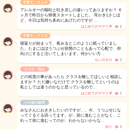
子育て・グッズ
アレルギーの嘔吐と吐き戻しの違いってありますか？ ６
ヶ月で昨日から卵黄スタートしました。 耳かき1さじほ
ど、今日は気持ち多めにあげたのですが …
はじめてのママリ🔰
2
子育て・グッズ
寝返りが始まって、夜みるとこのように眠っていまし
た。たまにほぼうつぶせ状態のこともあって心配で、仰
向けにすると泣いてしまいます。何かいい方…
ちぃのすけ
3
ココロ・悩み
どの程度の事があったら クラスを離してほしいと相談し
ますか？ ただ嫌いなだけで クラスを離してというのは
私としては違うのかなと思っているので…
はじめてのママリ🔰
1
その他の疑問
みなさんにおききしたいのですが…、今、うつぶせにな
ってぐるぐる回ってます。が…前に進むことがなく、こ
れって前に進むってのが、わからないからな…
ゆり
3