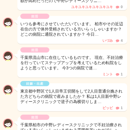
額が高めだったので中野レディースクリニ…
ユキユキユキユキユキユキ
0
妊活
いつも参考にさせていただいています。 柏市やその近辺
在住の方で体外受精されている方いらっしゃいますか？
どこの病院に通院されていますか？ 今日…
いづみ
4
妊活
千葉県流山市に在住しているものです。 現在、不妊治療
を行っていてステップアップを考えているため転院をし
ようと思っています。 今3つの病院で迷…
ミント
1
妊娠・出産
東京都中野区で1人目帝王切開をして2人目普通分娩され
た方どちらの病院で産みましたか？ 私は1人目新中野レ
ディースクリニックで逆子の為横切りしま…
ピッピ
1
妊活
千葉県柏市の中野レディースクリニックで不妊治療され