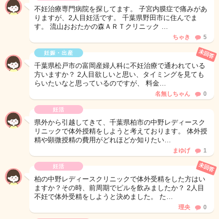
不妊治療専門病院を探してます。 子宮内膜症で痛みがあ
りますが、2人目妊活です。 千葉県野田市に住んでま
す。 流山おおたかの森ＡＲＴクリニック …
ちゃき
5
未回答
妊娠・出産
千葉県松戸市の富岡産婦人科に不妊治療で通われている
方いますか？ 2人目欲しいと思い、タイミングを見ても
らいたいなと思っているのですが、 料金…
名無しちゃん
0
妊活
県外から引越してきて、千葉県柏市の中野レディースク
リニックで体外授精をしようと考えております。 体外授
精や顕微授精の費用がどれほどか知りたい…
まゆげ
1
未回答
妊活
柏の中野レディースクリニックで体外受精をした方はい
ますか？その時、前周期でピルを飲みましたか？ 2人目
不妊で体外受精をしようと決めました。 た…
理央
0