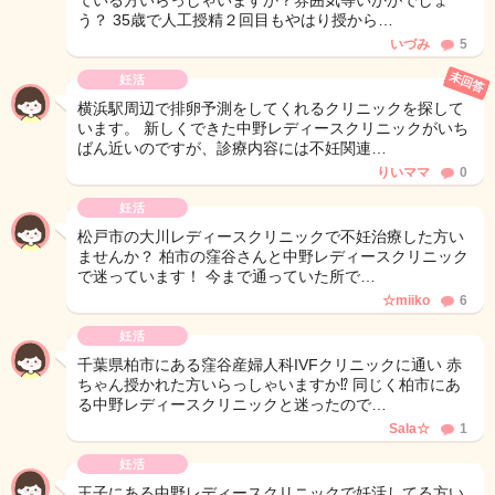
ている方いらっしゃいますか？雰囲気等いかがでしょ
う？ 35歳で人工授精２回目もやはり授から…
いづみ
5
未回答
妊活
横浜駅周辺で排卵予測をしてくれるクリニックを探して
います。 新しくできた中野レディースクリニックがいち
ばん近いのですが、診療内容には不妊関連…
りいママ
0
妊活
松戸市の大川レディースクリニックで不妊治療した方い
ませんか？ 柏市の窪谷さんと中野レディースクリニック
で迷っています！ 今まで通っていた所で…
☆miiko
6
妊活
千葉県柏市にある窪谷産婦人科IVFクリニックに通い 赤
ちゃん授かれた方いらっしゃいますか⁉️ 同じく柏市にあ
る中野レディースクリニックと迷ったので…
Sala☆
1
妊活
王子にある中野レディースクリニックで妊活してる方い