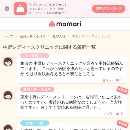
アプリでいつでもアクセス！
無料ダウンロード
ママに嬉しい！アプリ限定
キャンペーンも随時配信中！
女性専用匿名QA
アプリ・情報サ
トップ
産婦人科・小児科
産婦人科
中野レディースクリニック
イト
中野レディースクリニックに関する質問一覧
妊活
柏市の 中野レディースクリニックか窪谷で不妊治療悩ん
でいます。 これから病院を決めたいと思っているのです
が やはり金銭面考えると不安なところも…
きてぃ
1
未回答
産婦人科・小児科
東京中野レディースクリニックは、名前聞いたこと無か
ったのですが、実績のある病院なのでしょうか。当方静
岡ですが、遠くても実績ある病院に通いた…
ママリ
0
未回答
妊娠・出産