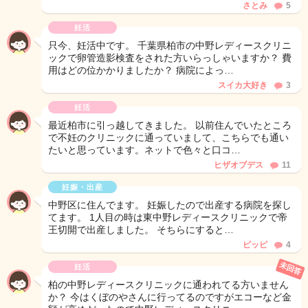
さとみ
5
妊活
只今、妊活中です。 千葉県柏市の中野レディースクリニ
ックで卵管造影検査をされた方いらっしゃいますか？ 費
用はどの位かかりましたか？ 病院によっ…
スイカ大好き
3
妊活
最近柏市に引っ越してきました。 以前住んでいたところ
で不妊のクリニックに通っていまして、こちらでも通い
たいと思っています。ネットで色々と口コ…
ヒザオブデス
11
妊娠・出産
中野区に住んでます。 妊娠したので出産する病院を探し
てます。 1人目の時は東中野レディースクリニックで帝
王切開で出産しました。 そちらにすると…
ピッピ
4
未回答
妊活
柏の中野レディースクリニックに通われてる方いません
か？ 今はくぼのやさんに行ってるのですがエコーなど金