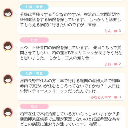
妊娠・出産
分娩は里帰りする予定なのですが、横浜の上大岡近辺で
妊婦健診をする病院を探しています。 しっかりと診察し
てもらえる病院に行きたいのですが、東條…
らん
3
妊活
只今、不妊専門の病院を探しています。 先日こちらで質
問させてもらい、柏の窪谷IVFクリニックが良さそうだな
と思いました。 しかし、主人の知り合…
まお
2
妊娠・出産
河内長野市住みの方！車で行ける範囲の産婦人科で補助
券内で支払いが住むところってないですかね？１人目は
中野レディースクリニックだったんですけ…
みなとんママ
3
妊活
柏市在住で不妊治療している方いらっしゃいますか？多
嚢胞卵巣症候群で生理が安定しないのと妊娠希望な為今
どこの病院に通おうか迷っています。 柏駅…