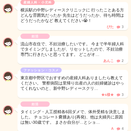
産婦人科・小児科
横浜駅の中野レディースクリニックに 行ったことある方
どんな雰囲気だったか 先生はどうだったか、待ち時間は
どうだったかなど 教えてください😭！
ぴた
3
妊活
流山市在住で、不妊治療したいです。 今まで半年婦人科
でタイミングしましたが、リセットしたので、不妊治療
専門に行きたいと思ってます。 どこがオ…
あんこ
2
ファッション・コスメ
東京都中野区でおすすめの産婦人科ありましたら教えて
ください。 警察病院は里帰り出産の人の妊婦健診はやっ
てくれないのと、新中野レディースクリ…
★s様★
3
妊活
タイミング・人工授精各6回ダメで、体外受精を決意しま
した。 チョコレート嚢腫あり(再発)、他は夫婦共に原因
は無い30歳です。 まさか自分が…とショ…
A
4