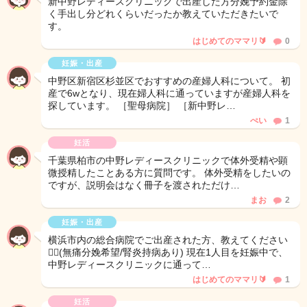
新中野レディースクリニックで出産した方分娩予約金除
く手出し分どれくらいだったか教えていただきたいで
す。
はじめてのママリ🔰
0
妊娠・出産
中野区新宿区杉並区でおすすめの産婦人科について。 初
産で6wとなり、現在婦人科に通っていますが産婦人科を
探しています。 ［聖母病院］ ［新中野レ…
ぺい
1
妊活
千葉県柏市の中野レディースクリニックで体外受精や顕
微授精したことある方に質問です。 体外受精をしたいの
ですが、説明会はなく冊子を渡されただけ…
まお
2
妊娠・出産
横浜市内の総合病院でご出産された方、教えてください
🙇‍♀️(無痛分娩希望/腎炎持病あり) 現在1人目を妊娠中で、
中野レディースクリニックに通って…
はじめてのママリ🔰
1
妊活