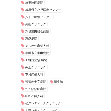
埼玉協同病院
群馬県立小児医療センター
八千代医療センター
高山クリニック
刈谷豊田総合病院
恵愛病院
よしかた産婦人科
半田市立半田病院
JR東京総合病院
井上クリニック
下村産婦人科
芳賀赤十字病院
済生館
たんぽぽ助産院
昭和産婦人科
松岸レディースクリニック
大野レディスクリニック