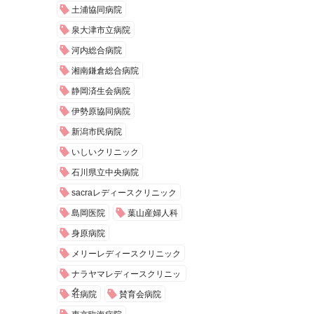
土浦協同病院
泉大津市立病院
河内総合病院
湘南鎌倉総合病院
静岡済生会病院
伊勢原協同病院
新潟市民病院
いしいクリニック
石川県立中央病院
sacraレディースクリニック
島岡医院
葉山産婦人科
身原病院
メリーレディースクリニック
ナラヤマレディースクリニッ
ク
荘病院
賛育会病院