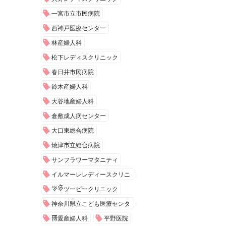
一宮市立市民病院
西神戸医療センター
林産婦人科
松下レディスクリニック
春日井市民病院
鈴木産婦人科
大谷地産婦人科
倉敷成人病センター
大口東総合病院
焼津市立総合病院
サンフラワーマタニティ
イルマーレレディースクリニ
ック
ママツービークリニック
神奈川県立こども医療センタ
ー
博愛産婦人科
平野医院