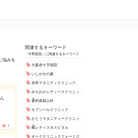
関連するキーワード
「中野医院」に関連するキーワード
じ悩みを
大森赤十字病院
いしがせの森
赤井マタニティクリニック
みちおかレディースクリニッ
ん
ク
金村産婦人科
セブンベルクリニック
かとうマタニティークリニッ
1
ク
操レディスホスピタル
オーククリニックフォーミズ