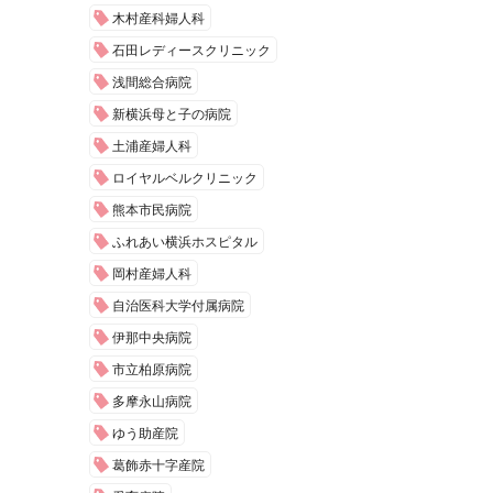
木村産科婦人科
石田レディースクリニック
浅間総合病院
新横浜母と子の病院
土浦産婦人科
ロイヤルベルクリニック
熊本市民病院
ふれあい横浜ホスピタル
岡村産婦人科
自治医科大学付属病院
伊那中央病院
市立柏原病院
多摩永山病院
ゆう助産院
葛飾赤十字産院