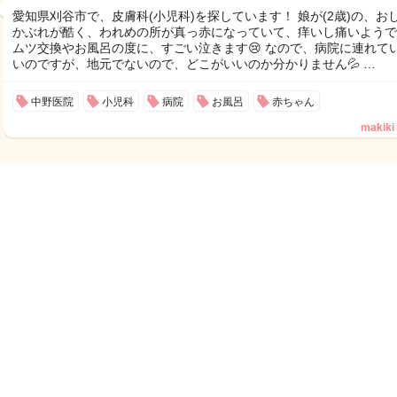
愛知県刈谷市で、皮膚科(小児科)を探しています！ 娘が(2歳)の、お
かぶれが酷く、われめの所が真っ赤になっていて、痒いし痛いようで
ムツ交換やお風呂の度に、すごい泣きます😢 なので、病院に連れて
いのですが、地元でないので、どこがいいのか分かりません💦 …
中野医院
小児科
病院
お風呂
赤ちゃん
makiki