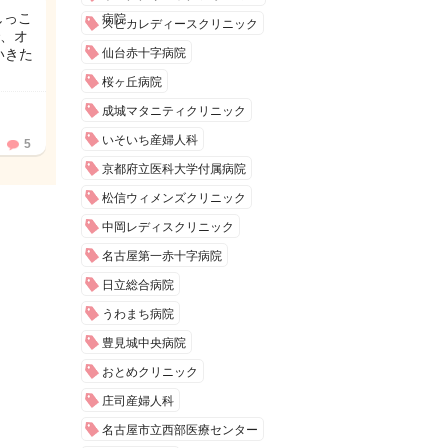
しっこ
病院
スピカレディースクリニック
、オ
いきた
仙台赤十字病院
桜ヶ丘病院
成城マタニティクリニック
いそいち産婦人科
5
京都府立医科大学付属病院
松信ウィメンズクリニック
中岡レディスクリニック
名古屋第一赤十字病院
日立総合病院
うわまち病院
豊見城中央病院
おとめクリニック
庄司産婦人科
名古屋市立西部医療センター