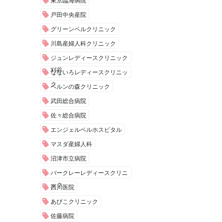
東京臨海病院
戸田中央産院
グリーンベルクリニック
川島産婦人科クリニック
ジュンレディースクリニック
刈谷
なないろレディースクリニッ
ク
ベルンの森クリニック
武田総合病院
佐々総合病院
エンジェルベルホスピタル
マスダ産婦人科
沼津市立病院
バークレーレディースクリニ
ック
西川医院
あびこクリニック
佐藤病院