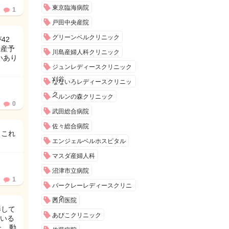
東京臨海病院
1
戸田中央産院
グリーンベルクリニック
42
出産予
川島産婦人科クリニック
いあり
ジュンレディースクリニック
刈谷
なないろレディースクリニッ
ク
ベルンの森クリニック
0
武田総合病院
佐々総合病院
、これ
エンジェルベルホスピタル
マスダ産婦人科
沼津市立病院
1
バークレーレディースクリニ
ック
西川医院
影して
あびこクリニック
いる
た、動