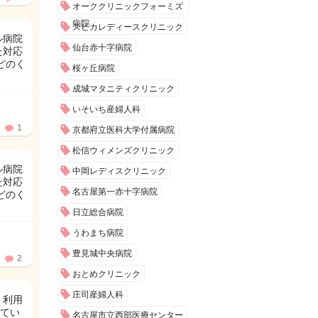
オーククリニックフォーミズ
病院
スピカレディースクリニック
ル病院
仙台赤十字病院
た対応
どのく
桜ヶ丘病院
成城マタニティクリニック
いそいち産婦人科
1
京都府立医科大学付属病院
松信ウィメンズクリニック
ル病院
中岡レディスクリニック
た対応
名古屋第一赤十字病院
どのく
日立総合病院
うわまち病院
豊見城中央病院
2
おとめクリニック
庄司産婦人科
 利用
てい
名古屋市立西部医療センター