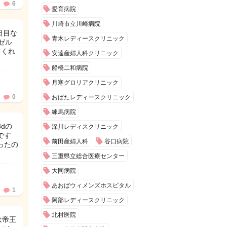
6
愛育病院
川崎市立川崎病院
日目な
青木レディースクリニック
ゼル
てくれ
安達産婦人科クリニック
船橋二和病院
月寒グロリアクリニック
0
おばたレディースクリニック
練馬病院
dの
深川レディスクリニック
です
前田産婦人科
谷口病院
ったの
三重県立総合医療センター
大同病院
あおばウィメンズホスピタル
1
阿部レディースクリニック
北村医院
は帝王