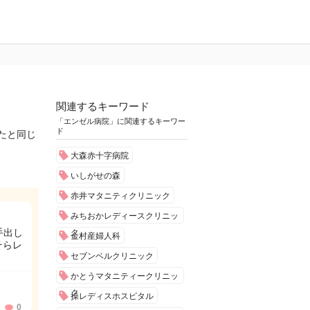
関連するキーワード
「エンゼル病院」に関連するキーワー
ド
たと同じ
大森赤十字病院
いしがせの森
赤井マタニティクリニック
みちおかレディースクリニッ
手出し
ク
金村産婦人科
そらレ
セブンベルクリニック
かとうマタニティークリニッ
ク
操レディスホスピタル
0