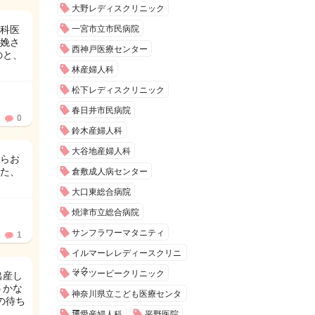
大野レディスクリニック
科医
一宮市立市民病院
娩さ
西神戸医療センター
のと、
林産婦人科
松下レディスクリニック
春日井市民病院
0
鈴木産婦人科
大谷地産婦人科
らお
た、
倉敷成人病センター
大口東総合病院
焼津市立総合病院
サンフラワーマタニティ
1
イルマーレレディースクリニ
ック
ママツービークリニック
出産し
うかな
神奈川県立こども医療センタ
の待ち
ー
博愛産婦人科
平野医院