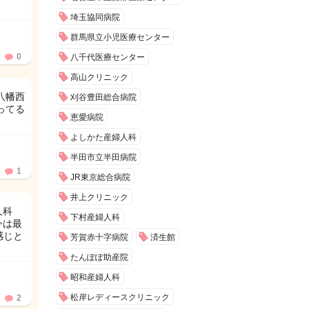
埼玉協同病院
群馬県立小児医療センター
0
八千代医療センター
高山クリニック
八幡西
刈谷豊田総合病院
ってる
恵愛病院
よしかた産婦人科
半田市立半田病院
1
JR東京総合病院
井上クリニック
人科
下村産婦人科
今は最
感じと
芳賀赤十字病院
済生館
たんぽぽ助産院
昭和産婦人科
松岸レディースクリニック
2