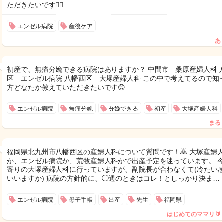
ただきたいです🙇‍♀️
エンゼル病院
産後ケア
あ
初産で、無痛分娩できる病院はありますか？ 中間市 桑原産婦人科 
区 エンゼル病院 八幡西区 大塚産婦人科 この中で考えてるので知
方どなたか教えていただきたいです😊
エンゼル病院
無痛分娩
分娩できる
初産
大塚産婦人科
まる
福岡県北九州市八幡西区の産婦人科について質問です！🙇 大塚産婦
か、エンゼル病院か、荒牧産婦人科かで出産予定を迷っています。 
寄りの大塚産婦人科に行っていますが、副院長が合わなくて(冷たい
いいますか) 病院の方針的に、◯週のときはコレ！としっかり決ま…
エンゼル病院
母子手帳
出産
先生
福岡県
はじめてのママリ🔰