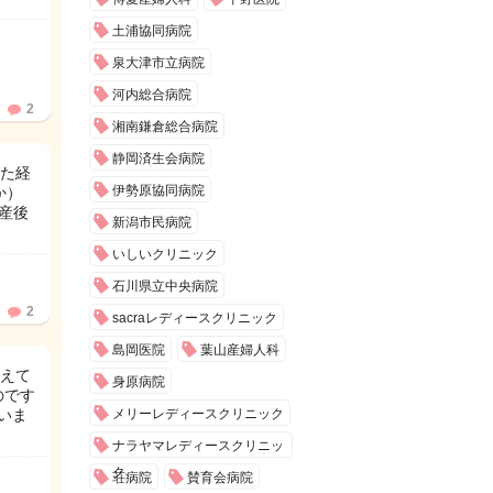
土浦協同病院
泉大津市立病院
河内総合病院
2
湘南鎌倉総合病院
静岡済生会病院
た経
伊勢原協同病院
か）
産後
新潟市民病院
いしいクリニック
石川県立中央病院
2
sacraレディースクリニック
島岡医院
葉山産婦人科
えて
身原病院
のです
いま
メリーレディースクリニック
ナラヤマレディースクリニッ
ク
荘病院
賛育会病院