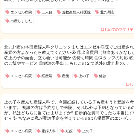
エンゼル病院
二人目
荒牧産婦人科医院
北九州市
出産しました
はじめてのママリ🔰
北九州市の本田産婦人科クリニックまたはエンゼル病院でご出産され
産婦の方よかったら教えてください😭 ①出産費用（無痛ありかなし
②上の子の面会、立ち会いは可能か ③待ち時間 ④スタッフの対応 ⑤
のご飯やサービス ⑥健診の手出し もしこの２つ以外の北九州の…
エンゼル病院
経産婦
産後
上の子
健診
ゆち
上の子を産んだ産婦人科で、今回妊娠している子も産もうと受診を考
います。 初診の方は予約なしで来院、それ以外は予約となっている
が、私はどちらに当てはまりますか⁇ 初歩的な質問でしたら本当にす
せん💦 ちなみに私が受診予定を考えているのは八幡西区のエンゼ…
エンゼル病院
産婦人科
妊娠
上の子