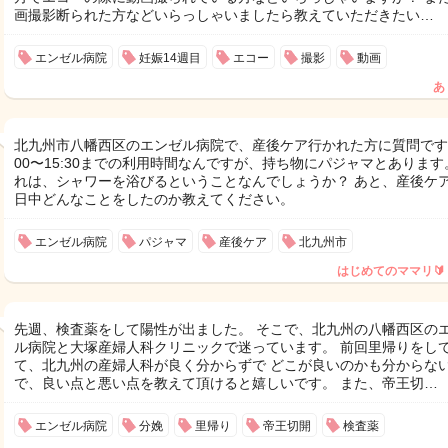
画撮影断られた方などいらっしゃいましたら教えていただきたい…
エンゼル病院
妊娠14週目
エコー
撮影
動画
あ
北九州市八幡西区のエンゼル病院で、産後ケア行かれた方に質問です！
00〜15:30までの利用時間なんですが、持ち物にパジャマとあります
れは、シャワーを浴びるということなんでしょうか？ あと、産後ケ
日中どんなことをしたのか教えてください。
エンゼル病院
パジャマ
産後ケア
北九州市
はじめてのママリ🔰
先週、検査薬をして陽性が出ました。 そこで、北九州の八幡西区の
ル病院と大塚産婦人科クリニックで迷っています。 前回里帰りをし
て、北九州の産婦人科が良く分からずで どこが良いのかも分からな
で、良い点と悪い点を教えて頂けると嬉しいです。 また、帝王切…
エンゼル病院
分娩
里帰り
帝王切開
検査薬