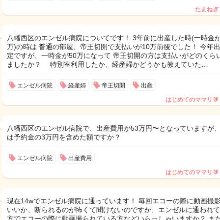
たまねぎ
八幡西区のエンゼル病院についてです！ 3年前に出産した時(一時金が
万)の時は 普通の部屋、帝王切開で支払いが10万前後でした！ 今年
定ですが、一時金が50万になって 帝王切開の方は支払いがどのくら
ましたか？ 特別室利用したか、経産婦かどうかも教えていた…
エンゼル病院
経産婦
帝王切開
出産
はじめてのママリ🔰
八幡西区のエンゼル病院で、出産費用が53万円〜となっていますが
は予約金の3万円を含めた額ですか？
エンゼル病院
出産費用
はじめてのママリ🔰
現在14wでエンゼル病院に通っています！ 毎回エコーの際に動画撮
いいか、断られるのが怖くて聞けないのですが、エンゼルに通われて
方でエコーの際に動画撮られている方などいらっしゃいますか？ ま