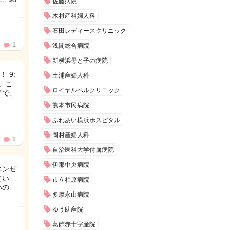
佐藤病院
木村産科婦人科
石田レディースクリニック
1
浅間総合病院
新横浜母と子の病院
 9:
土浦産婦人科
。こ
ロイヤルベルクリニック
アで、
熊本市民病院
ふれあい横浜ホスピタル
岡村産婦人科
1
自治医科大学付属病院
伊那中央病院
エンゼ
てい
市立柏原病院
いの
多摩永山病院
ゆう助産院
葛飾赤十字産院