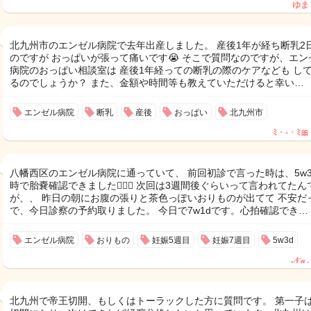
ゆま
北九州市のエンゼル病院で去年出産しました。 産後1年が経ち断乳2
のですが おっぱいが張って痛いです😭 そこで質問なのですが、エン
病院のおっぱい相談室は 産後1年経っての断乳の際のケアなども し
るのでしょうか？ また、金額や時間等も教えていただけると幸い…
エンゼル病院
断乳
産後
おっぱい
北九州市
ﾐ・◦・ﾐ🎀
八幡西区のエンゼル病院に通っていて、 前回初診で言った時は、5w3
時で胎嚢確認できました🙆🏻‍♀️ 次回は3週間後ぐらいって言われてたん
が、、 昨日の朝にお腹の張りと茶色っぽいおりものが出てて 不安だ
で、今日診察の予約取りました。 今日で7w1dです。心拍確認でき…
エンゼル病院
おりもの
妊娠5週目
妊娠7週目
5w3d
𝒩 𝒶 .
北九州で帝王切開、もしくはトーラックした方に質問です。 第一子