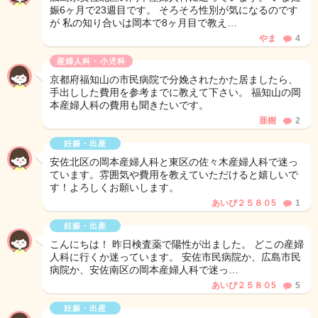
娠6ヶ月で23週目です。 そろそろ性別が気になるのです
が 私の知り合いは岡本で8ヶ月目で教え…
やま
4
産婦人科・小児科
京都府福知山の市民病院で分娩されたかた居ましたら、
手出しした費用を参考までに教えて下さい。 福知山の岡
本産婦人科の費用も聞きたいです。
亜樹
2
妊娠・出産
安佐北区の岡本産婦人科と東区の佐々木産婦人科で迷っ
ています。雰囲気や費用を教えていただけると嬉しいで
す！よろしくお願いします。
あいぴ２５８０5
1
妊娠・出産
こんにちは！ 昨日検査薬で陽性が出ました。 どこの産婦
人科に行くか迷っています。 安佐市民病院か、広島市民
病院か、安佐南区の岡本産婦人科で迷っ…
あいぴ２５８０5
5
妊娠・出産