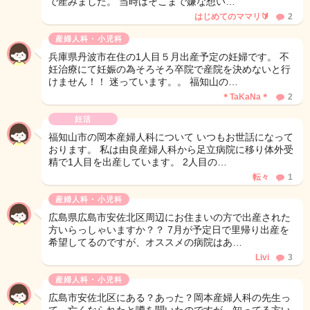
で産みました。 当時はそこまで嫌な想い…
はじめてのママリ🔰
2
産婦人科・小児科
兵庫県丹波市在住の1人目５月出産予定の妊婦です。 不
妊治療にて妊娠の為そろそろ卒院で産院を決めないと行
けません！！ 迷っています。。 福知山の…
＊TaKaNa＊
2
妊活
福知山市の岡本産婦人科について いつもお世話になって
おります。 私は由良産婦人科から足立病院に移り体外受
精で1人目を出産しています。 2人目の…
転々
1
産婦人科・小児科
広島県広島市安佐北区周辺にお住まいの方で出産された
方いらっしゃいますか？？ 7月が予定日で里帰り出産を
希望してるのですが、オススメの病院はあ…
Livi
3
産婦人科・小児科
広島市安佐北区にある？あった？岡本産婦人科の先生っ