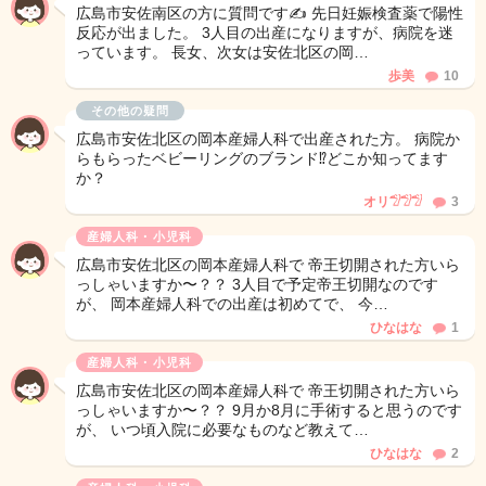
広島市安佐南区の方に質問です✍️ 先日妊娠検査薬で陽性
反応が出ました。 3人目の出産になりますが、病院を迷
っています。 長女、次女は安佐北区の岡…
歩美
10
その他の疑問
広島市安佐北区の岡本産婦人科で出産された方。 病院か
らもらったベビーリングのブランド⁉️どこか知ってます
か？
オリ𓅿𓅿𓅿
3
産婦人科・小児科
広島市安佐北区の岡本産婦人科で 帝王切開された方いら
っしゃいますか〜？？ 3人目で予定帝王切開なのです
が、 岡本産婦人科での出産は初めてで、 今…
ひなはな
1
産婦人科・小児科
広島市安佐北区の岡本産婦人科で 帝王切開された方いら
っしゃいますか〜？？ 9月か8月に手術すると思うのです
が、 いつ頃入院に必要なものなど教えて…
ひなはな
2