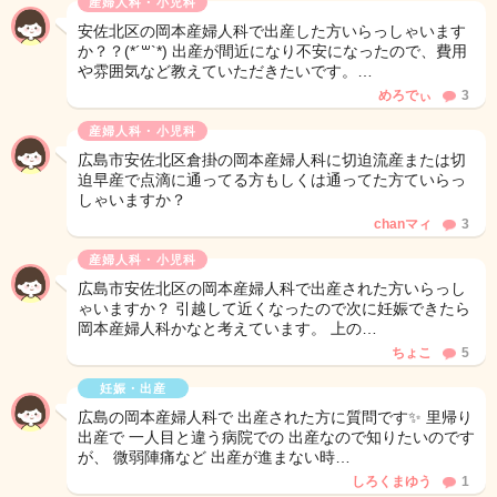
産婦人科・小児科
安佐北区の岡本産婦人科で出産した方いらっしゃいます
か？？(*´꒳`*) 出産が間近になり不安になったので、費用
や雰囲気など教えていただきたいです。…
めろでぃ
3
産婦人科・小児科
広島市安佐北区倉掛の岡本産婦人科に切迫流産または切
迫早産で点滴に通ってる方もしくは通ってた方ていらっ
しゃいますか？
chanマィ
3
産婦人科・小児科
広島市安佐北区の岡本産婦人科で出産された方いらっし
ゃいますか？ 引越して近くなったので次に妊娠できたら
岡本産婦人科かなと考えています。 上の…
ちょこ
5
妊娠・出産
広島の岡本産婦人科で 出産された方に質問です✨ 里帰り
出産で 一人目と違う病院での 出産なので知りたいのです
が、 微弱陣痛など 出産が進まない時…
しろくまゆう
1