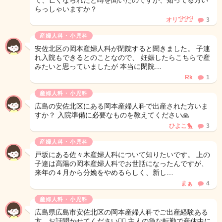
て、亡くなられたと噂を聞いたのですが、知ってる方い
らっしゃいますか？
オリ𓅿𓅿𓅿
3
産婦人科・小児科
安佐北区の岡本産婦人科が閉院すると聞きました。 子連
れ入院もできるとのことなので、 妊娠したらこちらで産
みたいと思っていましたが 本当に閉院…
Rk
1
産婦人科・小児科
広島の安佐北区にある岡本産婦人科で出産された方いま
すか？ 入院準備に必要なものを教えてください🙏
ひよこ🐤
3
産婦人科・小児科
戸坂にある佐々木産婦人科について知りたいです。 上の
子達は高陽の岡本産婦人科でお世話になったんですが、
来年の４月から分娩をやめるらしく、新し…
まぁ
4
産婦人科・小児科
広島県広島市安佐北区の岡本産婦人科でご出産経験ある
方、お話聞かせてください🙇‍♀️ 主人の急な転勤で産休中に