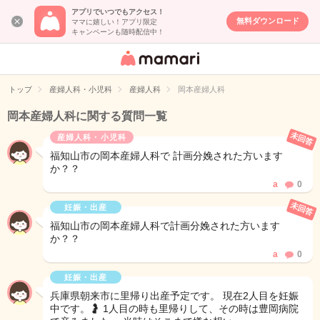
アプリでいつでもアクセス！
無料ダウンロード
ママに嬉しい！アプリ限定
キャンペーンも随時配信中！
女性専用匿名QA
アプリ・情報サ
トップ
産婦人科・小児科
産婦人科
岡本産婦人科
イト
岡本産婦人科に関する質問一覧
未回答
産婦人科・小児科
福知山市の岡本産婦人科で 計画分娩された方います
か？？
a
0
未回答
妊娠・出産
福知山市の岡本産婦人科で計画分娩された方います
か？？
a
0
妊娠・出産
兵庫県朝来市に里帰り出産予定です。 現在2人目を妊娠
中です。🤰 1人目の時も里帰りして、その時は豊岡病院