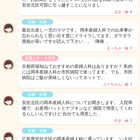
安佐北区可部に引っ越すことになりまし…
まま
8
妊娠・出産
最近出産し一児のママです。 岡本産婦人科での出来事が
忘れられなく思い出す度にイライラしてます。ダラダラ
愚痴が長いですが読んで下さい…。 ･陣痛…
まっちゃ
5
産婦人科・小児科
京都府福知山でおすすめの産婦人科はありますか？ 私的
には岡本産婦人科か市民病院で迷ってます。 でも、市民
病院はご飯が美味しくないってネットで…
ぷりちゃん
3
妊娠・出産
安佐北区の岡本産婦人科についてお聞きします。 入院準
備で、お産用パットとナプキンなど 病院で用意してくれ
るらしいんですけど 自分でも用意した…
やま
1
妊娠・出産
広島県安佐北区の岡本産婦人科に通っています。 いま妊