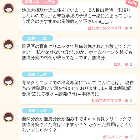
未回答
産婦人科・小児科
池尻大橋駅付近に住んでいます。 2人目出産時、里帰り
しないので旦那と未就学児の子供も一緒に泊まってもら
う場合のおすすめの産院教えて下さいm(_ _…
はじめてのママリ🔰
0
妊娠・出産
目黒区の育良クリニックで無痛分娩された方教えてくだ
さい。 私が探せないだけなのか、ホームページを見ても
無痛分娩の料金が載ってないです。無痛分…
ぽん
2
妊娠・出産
育良クリニックでの出産希望について こんにちは。 現在
7wで産院選びで頭を悩ませております.. 1人目は他院(総
合病院)にて破水→誘発(3日)→本陣痛に…
初めてのママリ🔰
1
妊娠・出産
自然分娩か無痛分娩か悩み中です>_< 育良クリニックで
無痛分娩された方はいますか？？ かかった費用はどれぐ
らいでしたか？？
ボスのママ
1