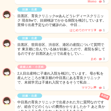
Momo
5
妊娠・出産
目黒区、育良クリニックorあんどうレディースクリニッ
ク 現在8wで、妊婦検診でかかる病院を検討しています。
里帰り出産予定なので健診のみ、 中目…
はじめてのママリ🔰
1
妊娠・出産
目黒区、世田谷区、渋谷区、港区の産院について質問で
す 東京都に住んでいる妹が妊娠したので、産院を探して
るのですが 目黒区あたりで出産をしてい…
まめ
3
産婦人科・小児科
2人目出産時に子連れ入院を検討しています。 母が私を
産んだところが東京都の中目黒にある育良クリニック
で、未就学児は子連れ入院できるそうで私自…
ママフレ🏁
1
未回答
妊娠・出産
中目黒の育良クリニックで出産された方に質問なのです
が、総合でどのくらいの費用かかりましたか？ あと良か