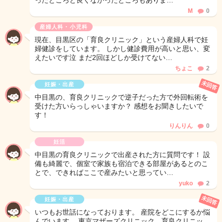
ったところと良くなかったところもありま…
M
0
産婦人科・小児科
現在、目黒区の「育良クリニック」という産婦人科で妊
婦健診をしています。 しかし健診費用が高いと思い、変
えたいです泣 まだ2回ほどしか受けてない…
ちょこ
2
未回答
妊娠・出産
中目黒の、育良クリニックで逆子だった方で外回転術を
受けた方いらっしゃいますか？ 感想をお聞きしたいで
す！
りんりん
0
妊活
中目黒の育良クリニックで出産された方に質問です！ 設
備も綺麗で、個室で家族も宿泊できる部屋があるとのこ
とで、できればここで産みたいと思ってい…
yuko
2
未回答
妊娠・出産
いつもお世話になっております。 産院をどこにするか悩
んでいます。 東京マザーズクリニック、育良クリニッ