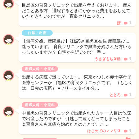
目黒区の育良クリニックで出産を考えております。 産ん
だことある方、退院するときにかかった費用をおしえて
いただきたいのですが 育良クリニック…
ぽ
1
妊娠・出産
【無痛分娩、産院選び】妊娠5w 目黒区在住 産院選びに
迷っています。 育良クリニックで無痛分娩された方いら
っしゃいますか？ 自宅から近いので一番…
うさぎもち🔰🐹
1
産婦人科・小児科
出産する病院で迷っています。 東京かつしか赤十字母子
医療センターか 目黒区の育良クリニックです。 （もしく
は、日赤の広尾） ●フリースタイル分…
ととろ
1
産婦人科・小児科
中目黒の育良クリニックで出産された方✨ 一人目は他院
で出産したのですが、引越して遠くなってしまったこと
＆育良さんも無痛を始めたとのことで、こ…
はじめてのママリ🔰
1