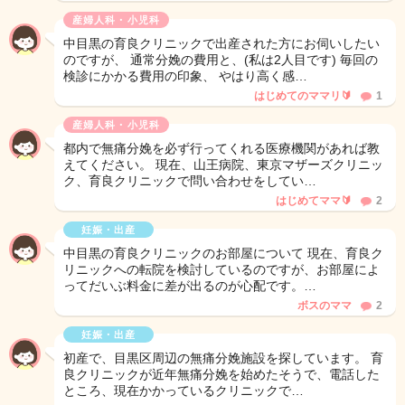
産婦人科・小児科
中目黒の育良クリニックで出産された方にお伺いしたい
のですが、 通常分娩の費用と、(私は2人目です) 毎回の
検診にかかる費用の印象、 やはり高く感…
はじめてのママリ🔰
1
産婦人科・小児科
都内で無痛分娩を必ず行ってくれる医療機関があれば教
えてください。 現在、山王病院、東京マザーズクリニッ
ク、育良クリニックで問い合わせをしてい…
はじめてママ🔰
2
妊娠・出産
中目黒の育良クリニックのお部屋について 現在、育良ク
リニックへの転院を検討しているのですが、お部屋によ
ってだいぶ料金に差が出るのが心配です。…
ボスのママ
2
妊娠・出産
初産で、目黒区周辺の無痛分娩施設を探しています。 育
良クリニックが近年無痛分娩を始めたそうで、電話した
ところ、現在かかっているクリニックで…