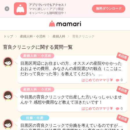
アプリでいつでもアクセス！
無料ダウンロード
ママに嬉しい！アプリ限定
キャンペーンも随時配信中！
女性専用匿名QA
アプリ・情報サ
トップ
産婦人科・小児科
産婦人科
育良クリニック
イト
育良クリニックに関する質問一覧
未回答
産婦人科・小児科
目黒区周辺にお住まいの方、オススメの産院やかかった
おおよその費用、みなさんの産院選びの観点（ここはこ
だわって良かった等）を教えてください。 …
はじめてのママリ🔰
0
未回答
産婦人科・小児科
中目黒の育良クリニックで出産した方いらっしゃいませ
んか？ 感想や費用など教えて頂きたいです！
はじめてのママリ🔰
0
未回答
妊娠・出産
目黒区の育良クリニックで分娩を考えているのですが…