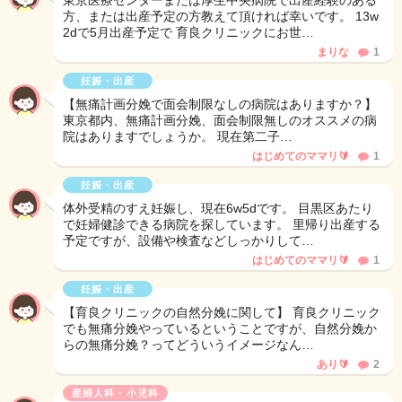
東京医療センターまたは厚生中央病院で出産経験のある
方、または出産予定の方教えて頂ければ幸いです。 13w
2dで5月出産予定で 育良クリニックにお世…
まりな
1
妊娠・出産
【無痛計画分娩で面会制限なしの病院はありますか？】
東京都内、無痛計画分娩、面会制限無しのオススメの病
院はありますでしょうか。 現在第二子…
はじめてのママリ🔰
1
妊娠・出産
体外受精のすえ妊娠し、現在6w5dです。 目黒区あたり
で妊婦健診できる病院を探しています。 里帰り出産する
予定ですが、設備や検査などしっかりして…
はじめてのママリ🔰
1
妊娠・出産
【育良クリニックの自然分娩に関して】 育良クリニック
でも無痛分娩やっているということですが、自然分娩か
らの無痛分娩？ってどういうイメージなん…
あり🔰
2
産婦人科・小児科