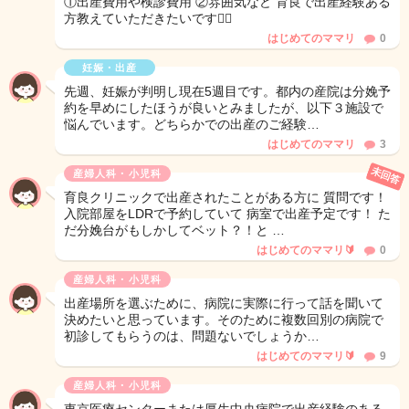
①出産費用や検診費用 ②雰囲気など 育良で出産経験ある
方教えていただきたいです🙇‍♀️
はじめてのママリ
0
妊娠・出産
先週、妊娠が判明し現在5週目です。都内の産院は分娩予
約を早めにしたほうが良いとみましたが、以下３施設で
悩んでいます。どちらかでの出産のご経験…
はじめてのママリ
3
未回答
産婦人科・小児科
育良クリニックで出産されたことがある方に 質問です！
入院部屋をLDRで予約していて 病室で出産予定です！ た
だ分娩台がもしかしてベット？！と …
はじめてのママリ🔰
0
産婦人科・小児科
出産場所を選ぶために、病院に実際に行って話を聞いて
決めたいと思っています。そのために複数回別の病院で
初診してもらうのは、問題ないでしょうか…
はじめてのママリ🔰
9
産婦人科・小児科