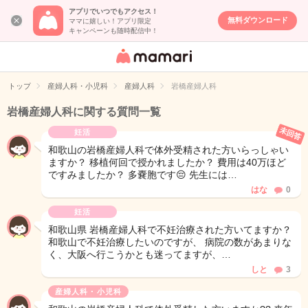
アプリでいつでもアクセス！
無料ダウンロード
ママに嬉しい！アプリ限定
キャンペーンも随時配信中！
女性専用匿名QA
アプリ・情報サ
トップ
産婦人科・小児科
産婦人科
岩橋産婦人科
イト
岩橋産婦人科に関する質問一覧
未回答
妊活
和歌山の岩橋産婦人科で体外受精された方いらっしゃい
ますか？ 移植何回で授かれましたか？ 費用は40万ほど
ですみましたか？ 多嚢胞です😔 先生には…
はな
0
妊活
和歌山県 岩橋産婦人科で不妊治療された方いてますか？
和歌山で不妊治療したいのですが、 病院の数があまりな
く、大阪へ行こうかとも迷ってますが、…
しと
3
産婦人科・小児科