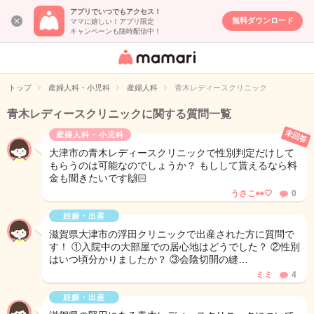
アプリでいつでもアクセス！
無料ダウンロード
ママに嬉しい！アプリ限定
キャンペーンも随時配信中！
女性専用匿名QA
アプリ・情報サ
トップ
産婦人科・小児科
産婦人科
青木レディースクリニック
イト
青木レディースクリニックに関する質問一覧
未回答
産婦人科・小児科
大津市の青木レディースクリニックで性別判定だけして
もらうのは可能なのでしょうか？ もしして貰えるなら料
金も聞きたいです🙌🏻
うさこ👀🤍
0
妊娠・出産
滋賀県大津市の浮田クリニックで出産された方に質問で
す！ ①入院中の大部屋での居心地はどうでした？ ②性別
はいつ頃分かりましたか？ ③会陰切開の縫…
ミミ
4
妊娠・出産