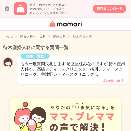
アプリでいつでもアクセス！
無料ダウンロード
ママに嬉しい！アプリ限定
キャンペーンも随時配信中！
女性専用匿名QA
アプリ・情報サ
トップ
産婦人科・小児科
産婦人科
待木産婦人科
イト
待木産婦人科に関する質問一覧
妊娠・出産
もう一度質問失礼します 足立区住みなのですが 待木産婦
人科か、高橋レディースクリニック、横川レディースク
リニック、宇津野レディースクリニック…
みっ📛
5