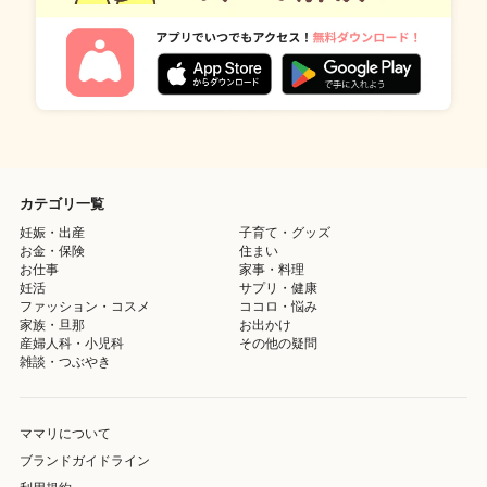
カテゴリ一覧
妊娠・出産
子育て・グッズ
お金・保険
住まい
お仕事
家事・料理
妊活
サプリ・健康
ファッション・コスメ
ココロ・悩み
家族・旦那
お出かけ
産婦人科・小児科
その他の疑問
雑談・つぶやき
ママリについて
ブランドガイドライン