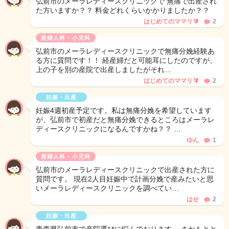
弘前市のメーラレディースクリニックで 無痛で出産され
た方いますか？？ 料金どれくらいかかりましたか？？
はじめてのママリ🔰
2
産婦人科・小児科
弘前市のメーラレディースクリニックで無痛分娩経験あ
る方に質問です！！ 経産婦だと可能耳にしたのですが、
上の子を別の産院で出産しましたがそれ…
はじめてのママリ🔰
2
妊娠・出産
妊娠4週初産予定です。私は無痛分娩を希望しています
が、弘前市で初産だと無痛分娩できるところはメーラレ
ディースクリニックになるんですかね？？ …
ゆん
1
産婦人科・小児科
弘前市のメーラレディースクリニックで出産された方に
質問です。 現在2人目妊娠中で計画分娩で産みたいと思
いメーラレディースクリニックを調べてい…
はせ
2
妊娠・出産