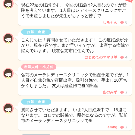
現在23週の妊婦です。 今回の妊娠は2人目なのですが転
院を考えています。 1人目はレディースクリニックすご
うで出産しましたが先生がちょっと苦手で…
しちゃん
0
妊娠・出産
こんにちは！質問させていただきます！ この度妊娠が分
かり、現在7週です。まだ早いんですが、出産する病院で
悩んでいます。 現在弘前市に住んでお…
はじめてのママリ🔰
4
産婦人科・小児科
弘前のメーラレディースクリニックで出産予定ですが、1
人目が自然分娩で夜間出産、吸引分娩で、手出し10万ち
かくしました。 友人は経産婦で昼間出産…
あのみず
2
妊娠・出産
質問させていただきます。 いま2人目妊娠中で、15週に
なります。 コロナの関係で、県外になるのですが、弘前
市のメーラレディースクリニックで里…
emng
2