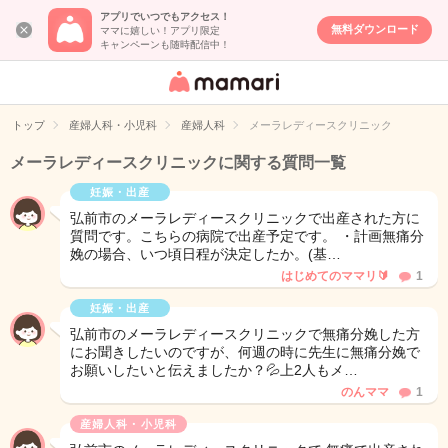
アプリでいつでもアクセス！
無料ダウンロード
ママに嬉しい！アプリ限定
キャンペーンも随時配信中！
女性専用匿名QA
アプリ・情報サ
トップ
産婦人科・小児科
産婦人科
メーラレディースクリニック
イト
メーラレディースクリニックに関する質問一覧
妊娠・出産
弘前市のメーラレディースクリニックで出産された方に
質問です。こちらの病院で出産予定です。 ・計画無痛分
娩の場合、いつ頃日程が決定したか。(基…
はじめてのママリ🔰
1
妊娠・出産
弘前市のメーラレディースクリニックで無痛分娩した方
にお聞きしたいのですが、何週の時に先生に無痛分娩で
お願いしたいと伝えましたか？💦上2人もメ…
のんママ
1
産婦人科・小児科