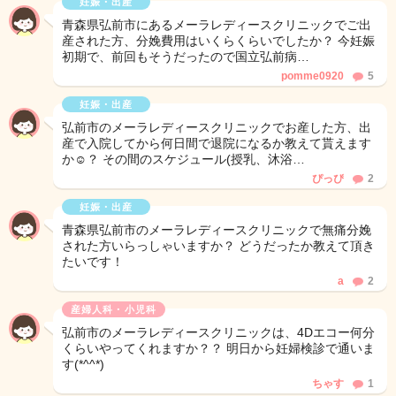
妊娠・出産
青森県弘前市にあるメーラレディースクリニックでご出
産された方、分娩費用はいくらくらいでしたか？ 今妊娠
初期で、前回もそうだったので国立弘前病…
pomme0920
5
妊娠・出産
弘前市のメーラレディースクリニックでお産した方、出
産で入院してから何日間で退院になるか教えて貰えます
か☺️？ その間のスケジュール(授乳、沐浴…
ぴっぴ
2
妊娠・出産
青森県弘前市のメーラレディースクリニックで無痛分娩
された方いらっしゃいますか？ どうだったか教えて頂き
たいです！
a
2
産婦人科・小児科
弘前市のメーラレディースクリニックは、4Dエコー何分
くらいやってくれますか？？ 明日から妊婦検診で通いま
す(*^^*)
ちゃす
1