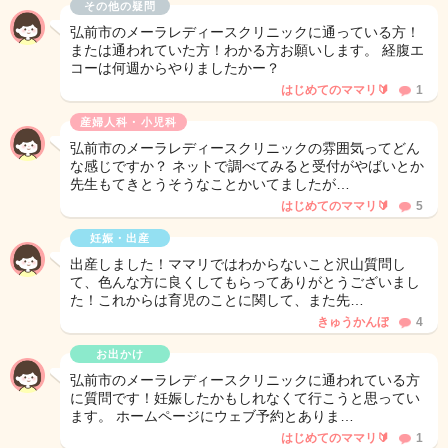
その他の疑問
弘前市のメーラレディースクリニックに通っている方！
または通われていた方！わかる方お願いします。 経腹エ
コーは何週からやりましたかー？
はじめてのママリ🔰
1
産婦人科・小児科
弘前市のメーラレディースクリニックの雰囲気ってどん
な感じですか？ ネットで調べてみると受付がやばいとか
先生もてきとうそうなことかいてましたが…
はじめてのママリ🔰
5
妊娠・出産
出産しました！ママリではわからないこと沢山質問し
て、色んな方に良くしてもらってありがとうございまし
た！これからは育児のことに関して、また先…
きゅうかんぼ
4
お出かけ
弘前市のメーラレディースクリニックに通われている方
に質問です！妊娠したかもしれなくて行こうと思ってい
ます。 ホームページにウェブ予約とありま…
はじめてのママリ🔰
1