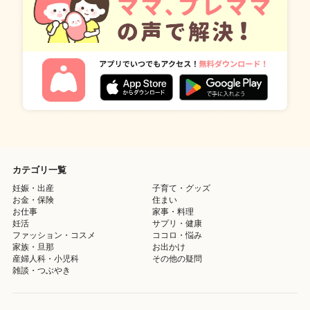
カテゴリ一覧
妊娠・出産
子育て・グッズ
お金・保険
住まい
お仕事
家事・料理
妊活
サプリ・健康
ファッション・コスメ
ココロ・悩み
家族・旦那
お出かけ
産婦人科・小児科
その他の疑問
雑談・つぶやき