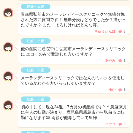
妊娠・出産
青森県弘前市のメーラレディースクリニックで無痛分娩
された方に質問です！ 無痛分娩はどうでしたか？痛かっ
たですか？ また、よろしければどんな雰…
きゅうかんぼ
3
妊娠・出産
他の産院に通院中に 弘前市メーラレディースクリニック
に エコーのみで受診した方いますか？
あやみ
1
妊娠・出産
メーラレディースクリニックではなんのミルクを使用し
ているかわかる方いらっしゃいますか？
ゆか
1
妊娠・出産
初めまして。現在24週、7カ月の初産婦です^_^ 急遽来月
に主人の転勤が決まり、鹿児島県霧島市から弘前市に転
勤になります😅 両親が他界していて里帰…
ユウコ
3