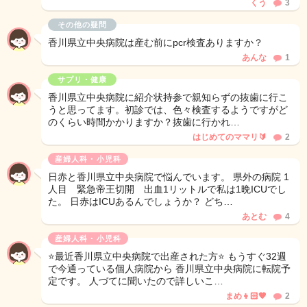
くう
3
その他の疑問
香川県立中央病院は産む前にpcr検査ありますか？
あんな
1
サプリ・健康
香川県立中央病院に紹介状持参で親知らずの抜歯に行こ
うと思ってます。初診では、色々検査するようですがど
のくらい時間かかりますか？抜歯に行かれ…
はじめてのママリ🔰
2
産婦人科・小児科
日赤と香川県立中央病院で悩んでいます。 県外の病院 1
人目 緊急帝王切開 出血1リットルで私は1晩ICUでし
た。 日赤はICUあるんでしょうか？ どち…
あとむ
4
産婦人科・小児科
⭐️最近香川県立中央病院で出産された方⭐️ もうすぐ32週
で今通っている個人病院から 香川県立中央病院に転院予
定です。 人づてに聞いたので詳しいこ…
まめ👦🏻🧡
2