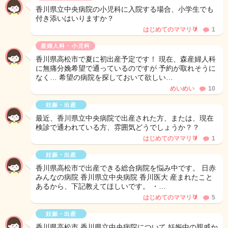
香川県立中央病院の小児科に入院する場合、小学生でも
付き添いはいりますか？
はじめてのママリ🔰
1
産婦人科・小児科
香川県高松市で夏に初出産予定です！ 現在、森産婦人科
に無痛分娩希望で通っているのですが 予約が取れそうに
なく… 希望の病院を探しておいて欲しい…
めいめい
10
妊娠・出産
最近、香川県立中央病院で出産された方、または、現在
検診で通われている方、雰囲気どうでしょうか？？
はじめてのママリ🔰
1
妊娠・出産
香川県高松市で出産できる総合病院を悩み中です。 日赤
みんなの病院 香川県立中央病院 香川医大 産まれたこと
あるから、下記教えてほしいです。 ・…
はじめてのママリ🔰
5
妊娠・出産
香川県高松市 香川県立中央病院について 妊娠中の親戚か