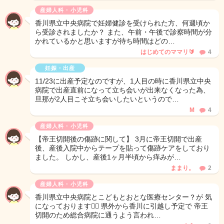
産婦人科・小児科
香川県立中央病院で妊婦健診を受けられた方、何週頃か
ら受診されましたか？ また、午前・午後で診察時間が分
かれているかと思いますが待ち時間はどの…
はじめてのママリ🔰
4
妊娠・出産
11/23に出産予定なのですが、1人目の時に香川県立中央
病院で出産直前になって立ち会いが出来なくなった為、
旦那が2人目こそ立ち会いしたいというので…
M
4
産婦人科・小児科
【帝王切開後の傷跡に関して】 3月に帝王切開で出産
後、産後入院中からテープを貼って傷跡ケアをしており
ました。 しかし、産後1ヶ月半頃から痒みが…
ままり。
2
産婦人科・小児科
香川県立中央病院とこどもとおとな医療センター？が 気
になっております🙇‍♀️ 県外から香川に引越し予定で 帝王
切開のため総合病院に通うよう言われ…