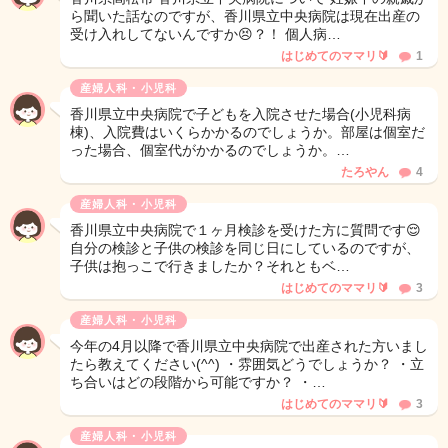
ら聞いた話なのですが、香川県立中央病院は現在出産の
受け入れしてないんですか😣？！ 個人病…
はじめてのママリ🔰
1
産婦人科・小児科
香川県立中央病院で子どもを入院させた場合(小児科病
棟)、入院費はいくらかかるのでしょうか。部屋は個室だ
った場合、個室代がかかるのでしょうか。…
たろやん
4
産婦人科・小児科
香川県立中央病院で１ヶ月検診を受けた方に質問です😌
自分の検診と子供の検診を同じ日にしているのですが、
子供は抱っこで行きましたか？それともベ…
はじめてのママリ🔰
3
産婦人科・小児科
今年の4月以降で香川県立中央病院で出産された方いまし
たら教えてください(^^) ・雰囲気どうでしょうか？ ・立
ち合いはどの段階から可能ですか？ ・…
はじめてのママリ🔰
3
産婦人科・小児科