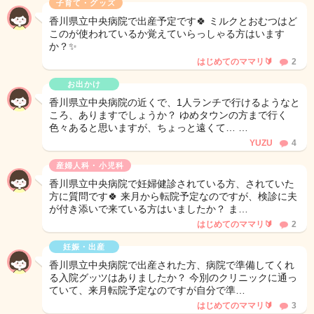
子育て・グッズ
香川県立中央病院で出産予定です🍀 ミルクとおむつはど
このが使われているか覚えていらっしゃる方はいます
か？✨
はじめてのママリ🔰
2
お出かけ
香川県立中央病院の近くで、1人ランチで行けるようなと
ころ、ありますでしょうか？ ゆめタウンの方まで行く
色々あると思いますが、ちょっと遠くて… …
YUZU
4
産婦人科・小児科
香川県立中央病院で妊婦健診されている方、されていた
方に質問です🍀 来月から転院予定なのですが、検診に夫
が付き添いで来ている方はいましたか？ ま…
はじめてのママリ🔰
2
妊娠・出産
香川県立中央病院で出産された方、病院で準備してくれ
る入院グッツはありましたか？ 今別のクリニックに通っ
ていて、来月転院予定なのですが自分で準…
はじめてのママリ🔰
3