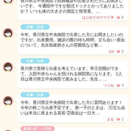
香川県立中央病院で妊婦健診やお産された方にお聞きし
いです。 今通院中ですが胎児ドックとかってありました
か？ いつも体の大きさの測定と頸管長、…
はじめてのママリ🔰
0
妊娠・出産
今年、香川県立中央病院で出産した方にお聞きしたいの
ですが、出産費用、健診の際の待ち時間、立ち会い･面会
について、先生助産師さんの雰囲気など教…
yui
2
妊娠・出産
香川県で里帰り出産を考えています。帝王切開ができ
て、入院中赤ちゃんを預けれる病院気になります。 1人
目は香川県立中央病院で産みました。先生，…
つくね
3
妊娠・出産
今年、香川県立中央病院で出産した方に質問あります！
今年の秋ごろ出産予定です。 第一子のときは、 ①立ち会
いは本当に産まれる直前 ②面会は一日大…
まる
1
産婦人科・小児科