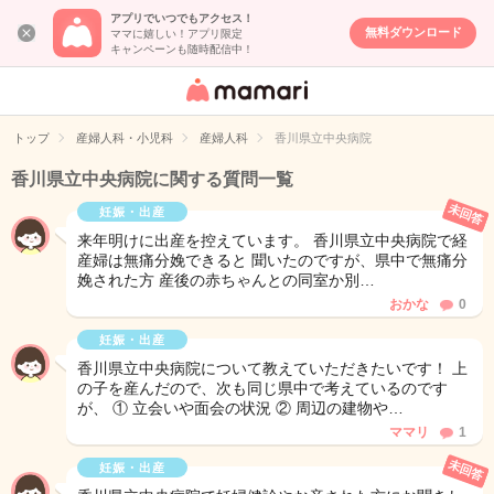
アプリでいつでもアクセス！
無料ダウンロード
ママに嬉しい！アプリ限定
キャンペーンも随時配信中！
女性専用匿名QA
アプリ・情報サ
トップ
産婦人科・小児科
産婦人科
香川県立中央病院
イト
香川県立中央病院に関する質問一覧
未回答
妊娠・出産
来年明けに出産を控えています。 香川県立中央病院で経
産婦は無痛分娩できると 聞いたのですが、県中で無痛分
娩された方 産後の赤ちゃんとの同室か別…
おかな
0
妊娠・出産
香川県立中央病院について教えていただきたいです！ 上
の子を産んだので、次も同じ県中で考えているのです
が、 ① 立会いや面会の状況 ② 周辺の建物や…
ママリ
1
未回答
妊娠・出産