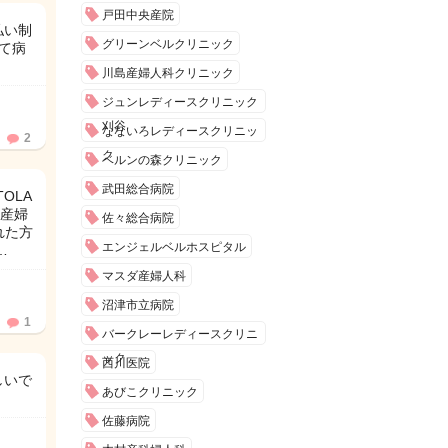
戸田中央産院
払い制
グリーンベルクリニック
て病
川島産婦人科クリニック
ジュンレディースクリニック
刈谷
なないろレディースクリニッ
2
ク
ベルンの森クリニック
武田総合病院
OLA
愛産婦
佐々総合病院
れた方
エンジェルベルホスピタル
…
マスダ産婦人科
沼津市立病院
1
バークレーレディースクリニ
ック
西川医院
しいで
あびこクリニック
佐藤病院