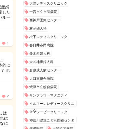
大野レディスクリニック
愛産婦
産した
一宮市立市民病院
バルー
西神戸医療センター
林産婦人科
松下レディスクリニック
1
春日井市民病院
鈴木産婦人科
ま
大谷地産婦人科
本的に
？ ホ
倉敷成人病センター
大口東総合病院
焼津市立総合病院
サンフラワーマタニティ
2
イルマーレレディースクリニ
ック
ママツービークリニック
しは
れは
神奈川県立こども医療センタ
なに
ー
平野医院
土浦協同病院