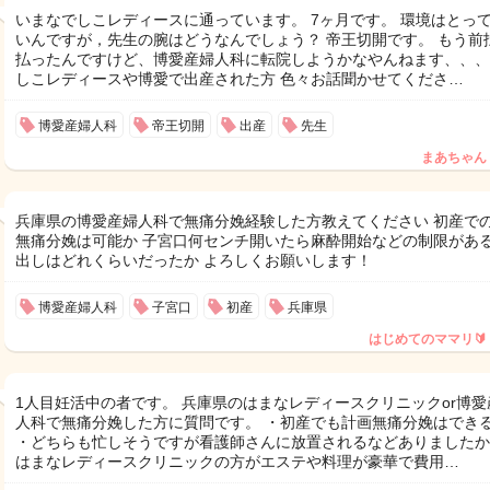
いまなでしこレディースに通っています。 7ヶ月です。 環境はとっ
いんですが，先生の腕はどうなんでしょう？ 帝王切開です。 もう前
払ったんですけど、博愛産婦人科に転院しようかなやんねます、、、
しこレディースや博愛で出産された方 色々お話聞かせてくださ…
博愛産婦人科
帝王切開
出産
先生
まあちゃん
兵庫県の博愛産婦人科で無痛分娩経験した方教えてください 初産で
無痛分娩は可能か 子宮口何センチ開いたら麻酔開始などの制限がある
出しはどれくらいだったか よろしくお願いします！
博愛産婦人科
子宮口
初産
兵庫県
はじめてのママリ🔰
1人目妊活中の者です。 兵庫県のはまなレディースクリニックor博愛
人科で無痛分娩した方に質問です。 ・初産でも計画無痛分娩はでき
・どちらも忙しそうですが看護師さんに放置されるなどありましたか
はまなレディースクリニックの方がエステや料理が豪華で費用…