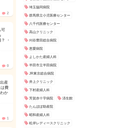
埼玉協同病院
2
群馬県立小児医療センター
八千代医療センター
も可
高山クリニック
あ
？ ・
刈谷豊田総合病院
恵愛病院
よしかた産婦人科
半田市立半田病院
0
JR東京総合病院
井上クリニック
出産
には費
下村産婦人科
わか
芳賀赤十字病院
済生館
たんぽぽ助産院
昭和産婦人科
1
松岸レディースクリニック