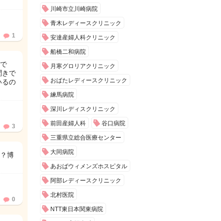
川崎市立川崎病院
青木レディースクリニック
1
安達産婦人科クリニック
船橋二和病院
で
月寒グロリアクリニック
聞きで
おばたレディースクリニック
いるの
練馬病院
深川レディスクリニック
前田産婦人科
谷口病院
3
三重県立総合医療センター
大同病院
？博
あおばウィメンズホスピタル
阿部レディースクリニック
北村医院
0
NTT東日本関東病院