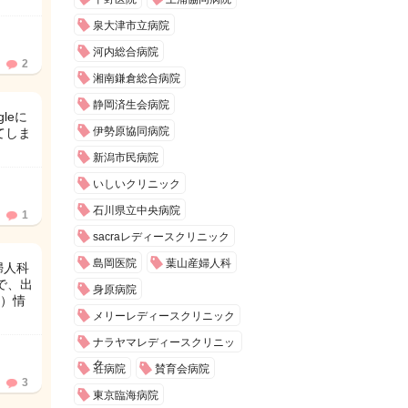
泉大津市立病院
河内総合病院
2
湘南鎌倉総合病院
静岡済生会病院
leに
伊勢原協同病院
てしま
新潟市民病院
いしいクリニック
石川県立中央病院
1
sacraレディースクリニック
島岡医院
葉山産婦人科
婦人科
で、出
身原病院
）情
メリーレディースクリニック
ナラヤマレディースクリニッ
ク
荘病院
賛育会病院
3
東京臨海病院