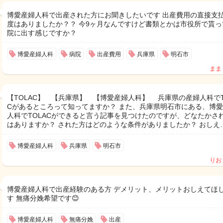
博愛産婦人科で出産された方にお聞きしたいです 出産費用の直接支
度はありましたか？？ 今9ヶ月なんですけど書類とかは市役所で貰っ
院に出す感じですか？
博愛産婦人科
病院
出産費用
兵庫県
明石市
まま
【TOLAC】 【兵庫県】 【博愛産婦人科】 兵庫県の産婦人科でT
Cがあるところって知ってますか？ また、兵庫県明石市にある、博
人科でTOLACができると言う記事を見つけたのですが、どなたかさ
はありますか？ された方はどのような条件がありましたか？ おしえ
博愛産婦人科
兵庫県
明石市
りお
博愛産婦人科で出産経験のある方 デメリット、メリットおしえてほ
す 無痛分娩希望です😊
博愛産婦人科
無痛分娩
出産