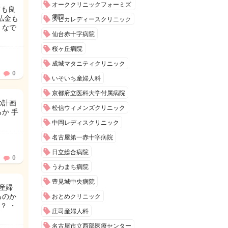
オーククリニックフォーミズ
ても良
病院
払金も
スピカレディースクリニック
 なで
仙台赤十字病院
桜ヶ丘病院
成城マタニティクリニック
0
いそいち産婦人科
京都府立医科大学付属病院
の計画
松信ウィメンズクリニック
か 手
中岡レディスクリニック
名古屋第一赤十字病院
日立総合病院
0
うわまち病院
豊見城中央病院
産婦
るのか
おとめクリニック
？ ・
庄司産婦人科
名古屋市立西部医療センター