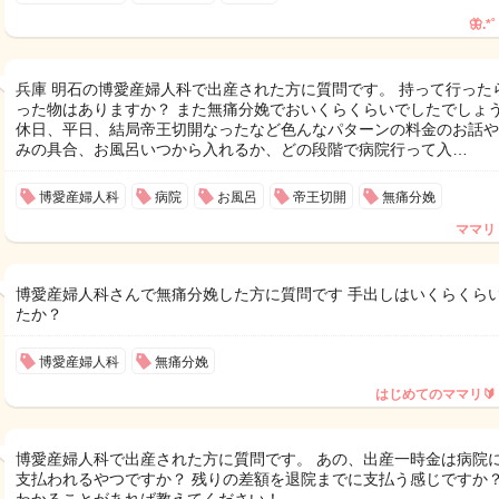
🦋.*˚
兵庫 明石の博愛産婦人科で出産された方に質問です。 持って行った
った物はありますか？ また無痛分娩でおいくらくらいでしたでしょ
休日、平日、結局帝王切開なったなど色んなパターンの料金のお話や
みの具合、お風呂いつから入れるか、どの段階で病院行って入…
博愛産婦人科
病院
お風呂
帝王切開
無痛分娩
ママリ
博愛産婦人科さんで無痛分娩した方に質問です 手出しはいくらくら
たか？
博愛産婦人科
無痛分娩
はじめてのママリ🔰
博愛産婦人科で出産された方に質問です。 あの、出産一時金は病院
支払われるやつですか？ 残りの差額を退院までに支払う感じですか？