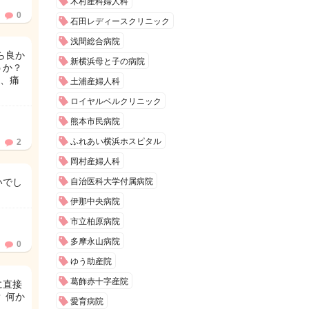
木村産科婦人科
0
石田レディースクリニック
浅間総合病院
ら良か
新横浜母と子の病院
うか？
、痛
土浦産婦人科
ロイヤルベルクリニック
熊本市民病院
ふれあい横浜ホスピタル
2
岡村産婦人科
いでし
自治医科大学付属病院
伊那中央病院
市立柏原病院
多摩永山病院
0
ゆう助産院
葛飾赤十字産院
に直接
 何か
愛育病院