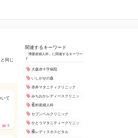
関連するキーワード
「博愛産婦人科」に関連するキーワー
ド
たと同じ
大森赤十字病院
いしがせの森
赤井マタニティクリニック
みちおかレディースクリニッ
ついて
ク
金村産婦人科
セブンベルクリニック
かとうマタニティークリニッ
0
ク
操レディスホスピタル