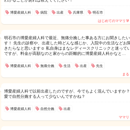
わかることがあれば教えてください！
博愛産婦人科
病院
出産
兵庫県
明石市
はじめてのママリ🔰
明石市の博愛産婦人科で最近、無痛分娩した事ある方にお聞きしたい
す！ 先生の診察や、出産した時どんな感じか、入院中の生活などお
きたらなと思います☺️ 私自身はまなレディースクリニックと迷って
ですが、料金が高額なのと家からの距離的に博愛産婦人科かなと…
博愛産婦人科
無痛分娩
生活
出産
先生
まる
博愛産婦人科で以前出産したのですが、今でもよく混んでいますか？
愛で自然分娩する人って少ないんですかね？
博愛産婦人科
自然分娩
出産
ママリ