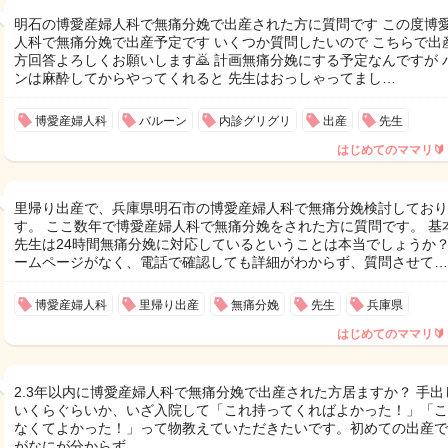
明石の博愛産婦人科で無痛分娩で出産された方に質問です この度博
人科で無痛分娩で出産予定です いくつか質問したいので こちらで出
方回答よろしくお願いします🙇 計画無痛分娩にする予定なんですが 
ンは麻酔してからやってくれると 先生はおっしゃってまし…
博愛産婦人科
バルーン
内診グリグリ
出産
先生
はじめてのママリ🔰
里帰り出産で、兵庫県明石市の博愛産婦人科で無痛分娩検討しており
す。 ここ数年で博愛産婦人科で無痛分娩をされた方に質問です。 基
先生は24時間無痛分娩に対応しているということは本当でしょうか？
ームページがなく、電話で確認しても詳細がわからず、質問させて…
博愛産婦人科
里帰り出産
無痛分娩
先生
兵庫県
はじめてのママリ🔰
2.3年以内に博愛産婦人科で無痛分娩で出産された方居ますか？ 手出
いくらぐらいか、いざ入院して「これ持ってくればよかった！」「こ
なくてよかった！」って物教えていただきたいです。初めての出産で
がなにが分からず……