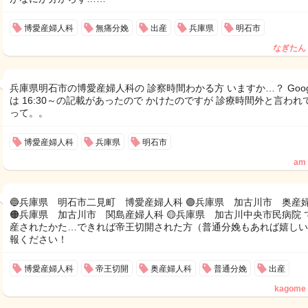
博愛産婦人科
無痛分娩
出産
兵庫県
明石市
なぎたん
兵庫県明石市の博愛産婦人科の 診察時間わかる方 いますか…？ Goog
は 16:30～の記載があったので かけたのですが 診療時間外と言われ
って。。
博愛産婦人科
兵庫県
明石市
am
🔵兵庫県 明石市二見町 博愛産婦人科 🟣兵庫県 加古川市 奥産
🟠兵庫県 加古川市 関島産婦人科 🟡兵庫県 加古川中央市民病院 
産されたかた…できれば帝王切開された方（普通分娩もあれば嬉しい
報ください！
博愛産婦人科
帝王切開
奥産婦人科
普通分娩
出産
kagome