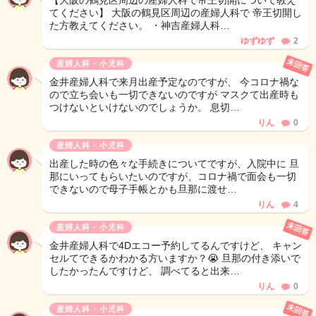
【大阪の鶴見区周辺の産婦人科で帝王切開について教え
てください】 大阪の鶴見区周辺の産婦人科で 帝王切開し
た方教えてください。 ・神吉産婦人科…
ゆずゆず
2
未回答
産婦人科・小児科
金井産婦人科で来月出産予定なのですが、 今コロナ禍な
ので立ち会いも一切できないのですが マスクて出産時も
つけないといけないのでしょうか。 息切…
りん
0
産婦人科・小児科
出産した時の色々な手続きについてですが、入院中に 旦
那にいってもらいたいのですが、コロナ禍で面会も一切
できないので母子手帳とかも旦那に渡せ…
りん
4
未回答
産婦人科・小児科
金井産婦人科で4Dエコー予約してるんですけど、 キャン
セルてできるかわかる方いますか？😭 旦那の付き添いで
したかったんですけど、 調べてると出来…
りん
0
未回答
産婦人科・小児科