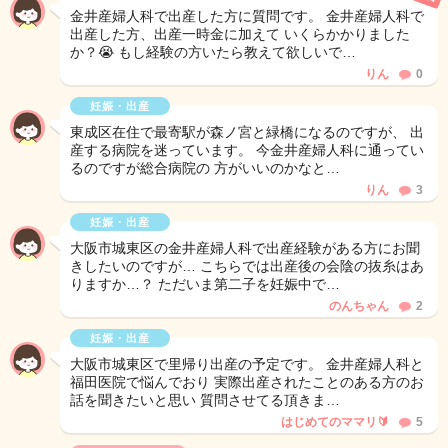
金井産婦人科で出産した方に質問です。 金井産婦人科で
出産した方、出産一時金に加えて いくらかかりました
か？😭 もし経験の方いたら教えて欲しいで…
りん
0
妊娠・出産
東成区在住で最寄駅が森ノ宮と緑橋になるのですが、 出
産する病院を迷っています。 今金井産婦人科に通ってい
るのですが総合病院の 方がいいのかなと…
りん
3
妊娠・出産
大阪市城東区の金井産婦人科で出産経験がある方にお聞
きしたいのですが… こちらでは出産後の会陰の抜糸はあ
りますか…？ ただいま第二子を妊娠中で…
のんちゃん
2
妊娠・出産
大阪市城東区で里帰り出産の予定です。 金井産婦人科と
福田医院で悩んでおり 実際出産されたことのある方のお
話を聞きたいと思い 質問させてる頂きま…
はじめてのママリ🔰
5