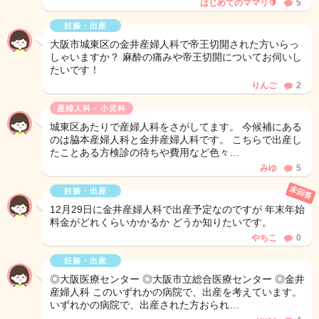
はじめてのママリ🔰
5
妊娠・出産
大阪市城東区の金井産婦人科で帝王切開された方いらっ
しゃいますか？ 麻酔の痛みや帝王切開についてお伺いし
たいです！
りんご
2
産婦人科・小児科
城東区あたりで産婦人科をさがしてます。 今候補にある
のは脇本産婦人科と金井産婦人科です。 こちらで出産し
たことある方検診の待ちや費用など色々…
みゆ
5
未回答
妊娠・出産
12月29日に金井産婦人科で出産予定なのですが 年末年始
料金がどれくらいかかるか どうか知りたいです。
やちこ
0
妊娠・出産
◎大阪医療センター ◎大阪市立総合医療センター ◎金井
産婦人科 このいずれかの病院で、出産を考えています。
いずれかの病院で、出産された方おられ…