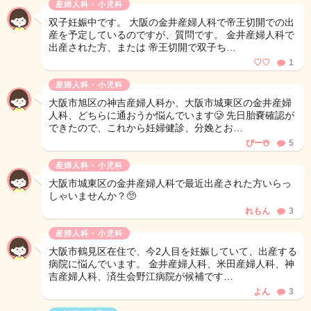
産婦人科・小児科
双子妊娠中です。 大阪の金井産婦人科で帝王切開での出
産を予定しているのですが、質問です。 金井産婦人科で
出産された方、または 帝王切開で双子ち…
♡♡
1
産婦人科・小児科
大阪市旭区の神吉産婦人科か、大阪市城東区の金井産婦
人科、どちらに通おうか悩んでいます🥲 先日胎嚢確認が
できたので、これから妊婦健診、分娩とお…
ぴー☃️
5
産婦人科・小児科
大阪市城東区の金井産婦人科で最近出産された方いらっ
しゃいませんか？🥺
れもん
3
産婦人科・小児科
大阪市鶴見区在住で、今2人目を妊娠していて、出産する
病院に悩んでいます。 金井産婦人科、米田産婦人科、神
吉産婦人科、済生会野江病院が候補です…
よん
3