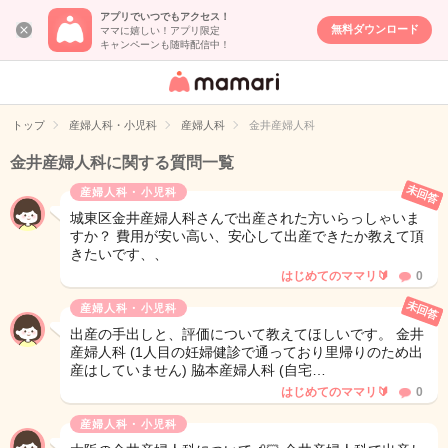
アプリでいつでもアクセス！
無料ダウンロード
ママに嬉しい！アプリ限定
キャンペーンも随時配信中！
女性専用匿名QA
アプリ・情報サ
トップ
産婦人科・小児科
産婦人科
金井産婦人科
イト
金井産婦人科に関する質問一覧
未回答
産婦人科・小児科
城東区金井産婦人科さんで出産された方いらっしゃいま
すか？ 費用が安い高い、安心して出産できたか教えて頂
きたいです、、
はじめてのママリ🔰
0
未回答
産婦人科・小児科
出産の手出しと、評価について教えてほしいです。 金井
産婦人科 (1人目の妊婦健診で通っており里帰りのため出
産はしていません) 脇本産婦人科 (自宅…
はじめてのママリ🔰
0
産婦人科・小児科