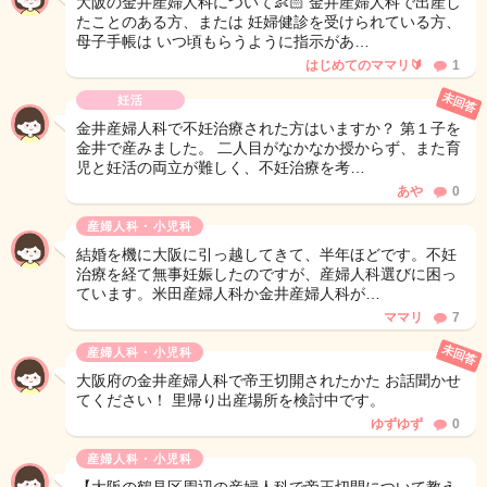
大阪の金井産婦人科について👶🏻 金井産婦人科で出産し
たことのある方、または 妊婦健診を受けられている方、
母子手帳は いつ頃もらうように指示があ…
はじめてのママリ🔰
1
未回答
妊活
金井産婦人科で不妊治療された方はいますか？ 第１子を
金井で産みました。 二人目がなかなか授からず、また育
児と妊活の両立が難しく、不妊治療を考…
あや
0
産婦人科・小児科
結婚を機に大阪に引っ越してきて、半年ほどです。不妊
治療を経て無事妊娠したのですが、産婦人科選びに困っ
ています。米田産婦人科か金井産婦人科が…
ママリ
7
未回答
産婦人科・小児科
大阪府の金井産婦人科で帝王切開されたかた お話聞かせ
てください！ 里帰り出産場所を検討中です。
ゆずゆず
0
産婦人科・小児科