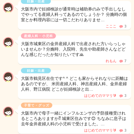
妊娠・出産
大阪市内で妊婦検診が通常時は補助券のみで手出しなし
でやってる産婦人科ってあるのでしょうか？ 分娩時の個
室とか料理内容には一切こだわりありませ…
こここ
3
産婦人科・小児科
大阪市城東区の金井産婦人科で出産された方いらっしゃ
いませんか？分娩時、入院時、先生や助産師さんなどど
んな感じだったか知りたいです🙏
れもん
7
妊娠・出産
大阪市鶴見区在住です^ ^ どこも家からそれなりに距離は
あるのですが、 米田産婦人科、神吉産婦人科、金井産婦
人科、野江病院 どこが妊婦検診と出…
はじめてのママリ🔰
3
子育て・グッズ
大阪市内で母子一緒にインフルエンザの予防接種受けれ
るところありますか⁇ 城東区住みです😊 ちなみに息子は
去年金井産婦人科の小児科で受けました。…
はじめてのママリ🔰
3