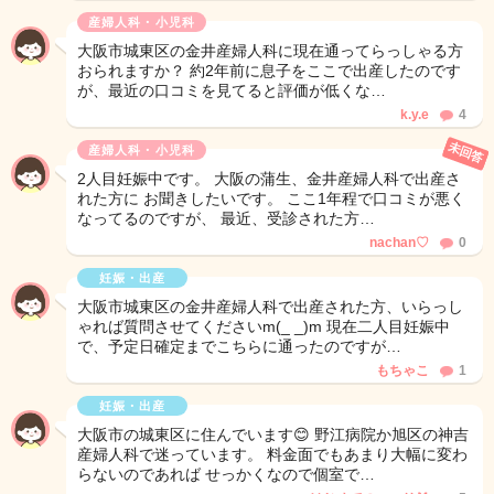
産婦人科・小児科
大阪市城東区の金井産婦人科に現在通ってらっしゃる方
おられますか？ 約2年前に息子をここで出産したのです
が、最近の口コミを見てると評価が低くな…
k.y.e
4
未回答
産婦人科・小児科
2人目妊娠中です。 大阪の蒲生、金井産婦人科で出産さ
れた方に お聞きしたいです。 ここ1年程で口コミが悪く
なってるのですが、 最近、受診された方…
nachan♡
0
妊娠・出産
大阪市城東区の金井産婦人科で出産された方、いらっし
ゃれば質問させてくださいm(_ _)m 現在二人目妊娠中
で、予定日確定までこちらに通ったのですが…
もちゃこ
1
妊娠・出産
大阪市の城東区に住んでいます😊 野江病院か旭区の神吉
産婦人科で迷っています。 料金面でもあまり大幅に変わ
らないのであれば せっかくなので個室で…