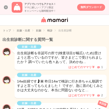
アプリでいつでもアクセス！
無料ダウンロード
ママに嬉しい！アプリ限定
キャンペーンも随時配信中！
女性専用匿名QA
アプリ・情報サ
トップ
妊娠・出産
妊娠
検診
出生前診断
イト
出生前診断に関する質問一覧
妊娠・出産
出生前診断を非認可の所で(検査項目が幅広いため)受け
ようと思っているのですが、皆さまどこで受けられまし
たか？ 調べていたら色々あって、決めかね…
はじめてのママリ🔰
1
妊娠・出産
14w妊婦です🤰🏽 昨日14wで検診に行き赤ちゃん順調で
すよと言ってもらえました！ ですが、急に首のむくみと
かは大丈夫なのかな、本当に問題ないかなと…
はじめてのママリ🔰
2
未回答
妊娠・出産