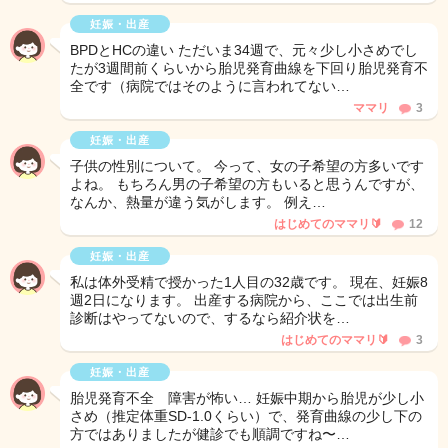
妊娠・出産
BPDとHCの違い ただいま34週で、元々少し小さめでし
たが3週間前くらいから胎児発育曲線を下回り胎児発育不
全です（病院ではそのように言われてない…
ママリ
3
妊娠・出産
子供の性別について。 今って、女の子希望の方多いです
よね。 もちろん男の子希望の方もいると思うんですが、
なんか、熱量が違う気がします。 例え…
はじめてのママリ🔰
12
妊娠・出産
私は体外受精で授かった1人目の32歳です。 現在、妊娠8
週2日になります。 出産する病院から、ここでは出生前
診断はやってないので、するなら紹介状を…
はじめてのママリ🔰
3
妊娠・出産
胎児発育不全 障害が怖い… 妊娠中期から胎児が少し小
さめ（推定体重SD-1.0くらい）で、発育曲線の少し下の
方ではありましたが健診でも順調ですね〜…