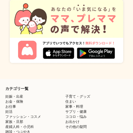
カテゴリ一覧
妊娠・出産
子育て・グッズ
お金・保険
住まい
お仕事
家事・料理
妊活
サプリ・健康
ファッション・コスメ
ココロ・悩み
家族・旦那
お出かけ
産婦人科・小児科
その他の疑問
雑談・つぶやき