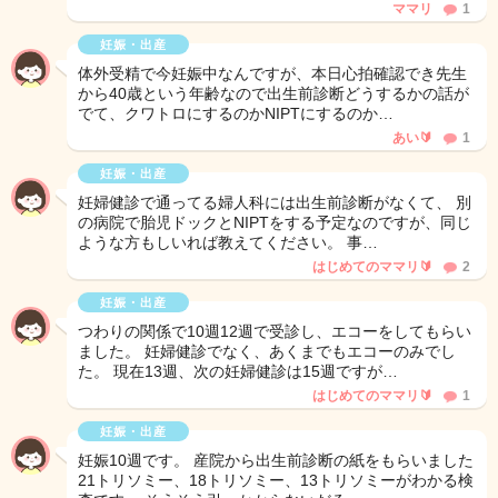
ママリ
1
妊娠・出産
体外受精で今妊娠中なんですが、本日心拍確認でき先生
から40歳という年齢なので出生前診断どうするかの話が
でて、クワトロにするのかNIPTにするのか…
あい🔰
1
妊娠・出産
妊婦健診で通ってる婦人科には出生前診断がなくて、 別
の病院で胎児ドックとNIPTをする予定なのですが、同じ
ような方もしいれば教えてください。 事…
はじめてのママリ🔰
2
妊娠・出産
つわりの関係で10週12週で受診し、エコーをしてもらい
ました。 妊婦健診でなく、あくまでもエコーのみでし
た。 現在13週、次の妊婦健診は15週ですが…
はじめてのママリ🔰
1
妊娠・出産
妊娠10週です。 産院から出生前診断の紙をもらいました
21トリソミー、18トリソミー、13トリソミーがわかる検