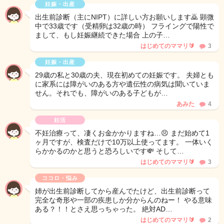
妊娠・出産
出生前診断（主にNIPT）に詳しい方お願いします🙇 顕微
中で33歳です（受精卵は32歳の時） フライングで陽性で
まして、もし妊娠継続できた場合 上の子…
はじめてのママリ🔰
3
妊娠・出産
29歳の私と30歳の夫、現在初めての妊娠です。 夫婦とも
に家系には障がいのある方や遺伝性の病気は聞いていま
せん。それでも、障がいのある子どもが…
あみた
4
妊活
不妊治療って、凄くお金かかりますね…😣 まだ始めて1
ヶ月ですが、検査だけで10万以上使ってます。 一体いく
らかかるのかと思うと恐ろしいです💸 そして…
はじめてのママリ🔰
3
ココロ・悩み
姉が出生前診断してから産んでたけど、出生前診断って
完全な奇形や一部の疾患しか分からんのねー！ やる意味
ある？！！とさえ思っちゃった。 絶対AD…
はじめてのママリ🔰
2