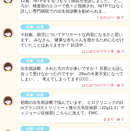
12週、NITPをするつもりで病院を受診しました。 とこ
ろが、検査前のエコーで色々と指摘され、NITPではなく
詳しい専門病院での出生前診断を勧められま…
くまのぷー
0
妊娠・出産
※妊娠、胎児についてデリケートな内容になるかと思い
ます。 みなさん、健康な赤ちゃんを授かるために心がけ
ていたことはありますか？ 妊活中…
はじめてのママリ🔰
4
妊娠・出産
出生前診断、された方の方が多いですか？ 旦那とも話し
合って受けなかったのですが、 28wの今更不安になって
しまい、、 考えてしまってます🙂‍↕️🙂‍↕️…
はじめてのママリ🔰
9
妊娠・出産
初期の出生前診断で悩んでいます。 ヒロクリニックのO
mプラン(3大トリソミー＋微小欠失症候群（22q11.2）デ
ィジョージ症候群) こちらに加えて、FMC…
ままり
1
妊娠・出産