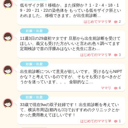
低モザイク胚！移植か、また採卵か？ 1・2・4・18・1
9・20・21・22の染色体を もっている低モザイク胚とい
われました。 移植できます。が出生前診断…
はじめてママリ🔰
2
妊娠・出産
11週3日の29歳初マタです 旦那から出生前診断を受けて
ほしい、義父も受けた方がいいと言われ色々調べてます
定期検診で首の浮腫みはないと先生に言わ…
はじめてのママリ🔰
3
妊娠・出産
出生前診断について意見が欲しいです。 受けるならNIPT
かな？と考えているのですが、 そもそも受けるべきかど
うかを迷っています、、、 金額的なこ…
ママリ
6
妊娠・出産
33歳で現在9wの双子妊婦です！ 出生前診断を考えてい
て、横浜市周辺(都内も🙆‍♀️)でおすすめのクリニックとか
かった費用教えてほしいです！
はじめてのママリ🔰
1