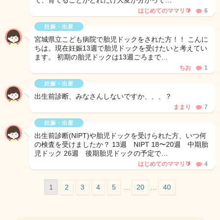
て、育てることがどれだけ大変か分かって…
はじめてのママリ🔰
6
妊娠・出産
宮城県立こども病院で胎児ドックをされた方！！ こんに
ちは。現在妊娠13週で胎児ドックを受けたいと考えてい
ます。 初期の胎児ドックは13週ごろまで…
ちお
1
妊娠・出産
出生前診断、みなさんしないですか、、、？
ままり
7
妊娠・出産
出生前診断(NIPT)や胎児ドックを受けられた方、いつ何
の検査を受けましたか？ 13週 NIPT 18〜20週 中期胎
児ドック 26週 後期胎児ドックの予定で…
はじめてのママリ🔰
4
1
2
3
4
5
…
20
…
40