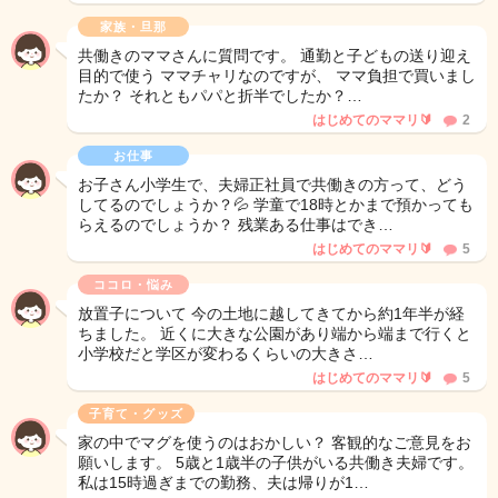
家族・旦那
共働きのママさんに質問です。 通勤と子どもの送り迎え
目的で使う ママチャリなのですが、 ママ負担で買いまし
たか？ それともパパと折半でしたか？…
はじめてのママリ🔰
2
お仕事
お子さん小学生で、夫婦正社員で共働きの方って、どう
してるのでしょうか？💦 学童で18時とかまで預かっても
らえるのでしょうか？ 残業ある仕事はでき…
はじめてのママリ🔰
5
ココロ・悩み
放置子について 今の土地に越してきてから約1年半が経
ちました。 近くに大きな公園があり端から端まで行くと
小学校だと学区が変わるくらいの大きさ…
はじめてのママリ🔰
5
子育て・グッズ
家の中でマグを使うのはおかしい？ 客観的なご意見をお
願いします。 5歳と1歳半の子供がいる共働き夫婦です。
私は15時過ぎまでの勤務、夫は帰りが1…