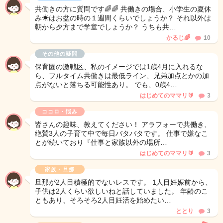
共働きの方に質問です🌈🌈 共働きの場合、小学生の夏休
み☀はお盆の時の１週間くらいでしょうか？ それ以外は
朝から夕方まで学童でしょうか？ うちも共…
かるじ🌈
10
その他の疑問
保育園の激戦区、私のイメージでは1歳4月に入れるな
ら、フルタイム共働きは最低ライン、兄弟加点とかの加
点がないと落ちる可能性あり。 でも、0歳4…
はじめてのママリ🔰
3
ココロ・悩み
皆さんの趣味、教えてください！ アラフォーで共働き、
絶賛3人の子育て中で毎日バタバタです。 仕事で嫌なこ
とが続いており『仕事と家族以外の場所…
はじめてのママリ🔰
3
家族・旦那
旦那が2人目積極的でないレスです。 1人目妊娠前から、
子供は2人くらい欲しいねと話していました。 年齢のこ
ともあり、そろそろ2人目妊活を始めたい…
ととり
3