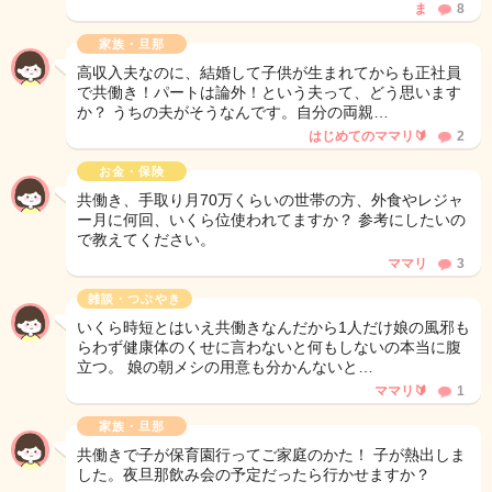
ま
8
家族・旦那
高収入夫なのに、結婚して子供が生まれてからも正社員
で共働き！パートは論外！という夫って、どう思います
か？ うちの夫がそうなんです。自分の両親…
はじめてのママリ🔰
2
お金・保険
共働き、手取り月70万くらいの世帯の方、外食やレジャ
ー月に何回、いくら位使われてますか？ 参考にしたいの
で教えてください。
ママリ
3
雑談・つぶやき
いくら時短とはいえ共働きなんだから1人だけ娘の風邪も
らわず健康体のくせに言わないと何もしないの本当に腹
立つ。 娘の朝メシの用意も分かんないと…
ママリ🔰
1
家族・旦那
共働きで子が保育園行ってご家庭のかた！ 子が熱出しま
した。夜旦那飲み会の予定だったら行かせますか？