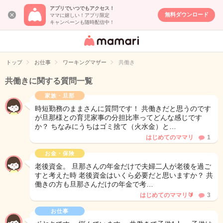
アプリでいつでもアクセス！
無料ダウンロード
ママに嬉しい！アプリ限定
キャンペーンも随時配信中！
女性専用匿名QA
アプリ・情報サ
トップ
お仕事
ワーキングマザー
共働き
イト
共働きに関する質問一覧
家族・旦那
時短勤務のままさんに質問です！ 共働きだと思うのです
が旦那様との育児家事の分担比率ってどんな感じです
か？ ちなみにうちはゴミ捨て（火水金）と…
はじめてのママリ
1
お金・保険
老後資金。 旦那さんの年金だけで夫婦二人が老後を過ご
すと考えた時 老後資金はいくら必要だと思いますか？ 共
働きの方も旦那さんだけの年金で考…
はじめてのママリ🔰
3
お仕事