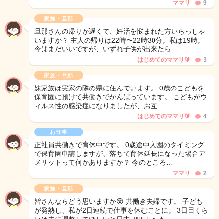
ママリ
9
家族・旦那
旦那さんの帰りが遅くて、妊活を悩まれた方いらっしゃ
いますか？ 主人の帰りは22時〜22時30分。私は19時。
今はまだいいですが、いずれ子供が出来たら…
はじめてのママリ🔰
3
家族・旦那
妹家族は実家の隣の県に住んでいます。 0歳のこどもを
保育園に預けて共働きでがんばっています。 こどもがウ
ィルス性の感染症になりましたが、お互…
はじめてのママリ🔰
4
お仕事
正社員共働きで育休中です。 0歳途中入園のタイミング
で保育園申請しますが、落ちて育休延長になった場合デ
メリットって何かありますか？ 今のところ…
ママリ
2
家族・旦那
皆さんならどう思いますか😵 共働き夫婦です。 子ども
が発熱し、私が2日連続で仕事を休むことに。 3日目くら