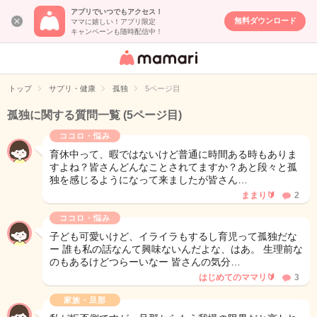
アプリでいつでもアクセス！
無料ダウンロード
ママに嬉しい！アプリ限定
キャンペーンも随時配信中！
女性専用匿名QA
アプリ・情報サ
トップ
サプリ・健康
孤独
5ページ目
イト
孤独に関する質問一覧
(5ページ目)
ココロ・悩み
育休中って、暇ではないけど普通に時間ある時もありま
すよね？皆さんどんなことされてますか？あと段々と孤
独を感じるようになって来ましたが皆さん…
ままり🔰
2
ココロ・悩み
子ども可愛いけど、イライラもするし育児って孤独だな
ー 誰も私の話なんて興味ないんだよな、はあ。 生理前な
のもあるけどつらーいなー 皆さんの気分…
はじめてのママリ🔰
3
家族・旦那