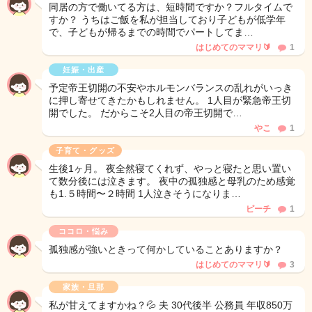
同居の方で働いてる方は、短時間ですか？フルタイムで
すか？ うちはご飯を私が担当しており子どもが低学年
で、子どもが帰るまでの時間でパートしてま…
はじめてのママリ🔰
1
妊娠・出産
予定帝王切開の不安やホルモンバランスの乱れがいっき
に押し寄せてきたかもしれません。 1人目が緊急帝王切
開でした。 だからこそ2人目の帝王切開で…
やこ
1
子育て・グッズ
生後1ヶ月。 夜全然寝てくれず、やっと寝たと思い置い
て数分後には泣きます。 夜中の孤独感と母乳のため感覚
も1.５時間〜２時間 1人泣きそうになりま…
ピーチ
1
ココロ・悩み
孤独感が強いときって何かしていることありますか？
はじめてのママリ🔰
3
家族・旦那
私が甘えてますかね？💦 夫 30代後半 公務員 年収850万