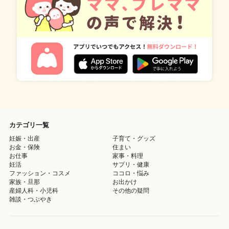
カテゴリ一覧
妊娠・出産
子育て・グッズ
お金・保険
住まい
お仕事
家事・料理
妊活
サプリ・健康
ファッション・コスメ
ココロ・悩み
家族・旦那
お出かけ
産婦人科・小児科
その他の疑問
雑談・つぶやき