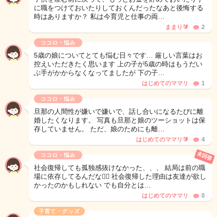
に職をつけておいたりしておくんだったなあと後悔する
時はありますか？ 私は今育児と仕事の両…
ままり🔰
2
ココロ・悩み
5歳の娘についてとても悩む日々です… 厳しい言葉はお
控えいただきたく思います 上の子が5歳の時はもうだい
ぶ手がかからなくなってましたが 下の子…
はじめてのママリ
1
ココロ・悩み
旦那の人間性が嫌いで嫌いで、話し合いになるたびに離
婚したくなります。 写真も旦那と娘のツーショットは保
存していません。 ただ、娘のためにも離…
はじめてのママリ🔰
4
未回答
ココロ・悩み
社会復帰しても孤独感抜けなかった、、、 結局は前の職
場に依存してるんだな🙂‍↕️ 社会復帰した理由は友達が欲し
かったのかもしれない でも自分とは…
はじめてのママリ
0
子育て・グッズ