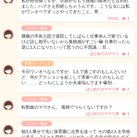
私が拒否側ですが、旦那からもう我慢の限界だと言われ
ました。ハグさえ拒絶しちゃうんです。 こうなるには私
がワンオペでずっとやってきたこと、寄…
ののん
1
ココロ・悩み
腫瘍の手術入院で退院してしばらく仕事休んで家でいる
けど話し相手いないから孤独感がすごい😂 仕事行ったら
逆に1人になりたいって思うのに不思議… 旦…
はじめてのママリ
1
子育て・グッズ
今日ワンオペなんですが、1人で過ごすのもしんどいけ
ど、何かアクションを起こして実家へ行くのもしんど
い、、、どっちにしようか永遠悩んでます😭別…
はじめてのママリ🔰
2
ココロ・悩み
転勤族のママさん。 孤独でつらくないですか？
はじめてのママリ🔰
1
ココロ・悩み
朝3人乗せて先に保育園に次男を送って その後2人を学校