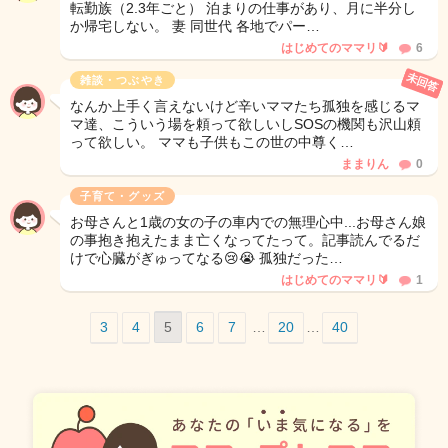
転勤族（2.3年ごと） 泊まりの仕事があり、月に半分し
か帰宅しない。 妻 同世代 各地でパー…
はじめてのママリ🔰
6
未回答
雑談・つぶやき
なんか上手く言えないけど辛いママたち孤独を感じるマ
マ達、こういう場を頼って欲しいしSOSの機関も沢山頼
って欲しい。 ママも子供もこの世の中尊く…
ままりん
0
子育て・グッズ
お母さんと1歳の女の子の車内での無理心中...お母さん娘
の事抱き抱えたまま亡くなってたって。記事読んでるだ
けで心臓がぎゅってなる😢😭 孤独だった…
はじめてのママリ🔰
1
3
4
5
6
7
…
20
…
40