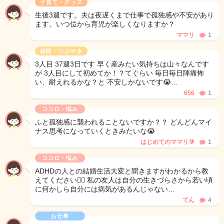
子育て・グッズ
生後3週です。夫は夜遅くまで仕事で孤独感や不安があり
ます。いつ位から育児が楽しくなりますか？
ママリ
1
雑談・つぶやき
3人目 37週3日です 早く産みたい気持ちは山々なんです
が 3人目にして初めてか！？てぐらい 毎日毎日陣痛怖
い、耐えれるかな？と 不安しかないです😭…
656
1
ココロ・悩み
ふと孤独感に襲われることないですか？？ どんどんマイ
ナス思考になっていくときみたいな😭
はじめてのママリ🔰
1
ココロ・悩み
ADHDの人との結婚生活大変と聞きますがわかるから教
えてください🙇‍♀️ 私の友人は自分の生きづらさから若い頃
に何かしら自分には病気があるんじゃない…
てん
4
お仕事