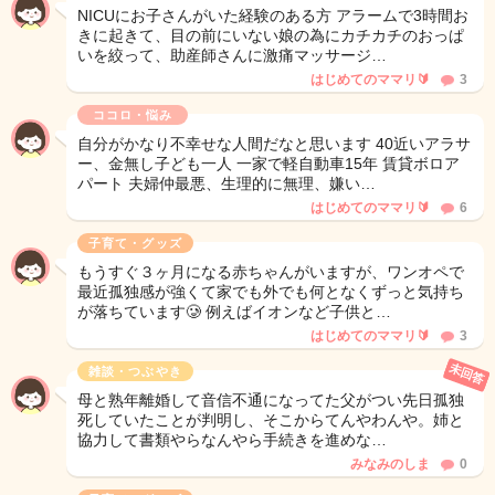
NICUにお子さんがいた経験のある方 アラームで3時間お
きに起きて、目の前にいない娘の為にカチカチのおっぱ
いを絞って、助産師さんに激痛マッサージ…
はじめてのママリ🔰
3
ココロ・悩み
自分がかなり不幸せな人間だなと思います 40近いアラサ
ー、金無し子ども一人 一家で軽自動車15年 賃貸ボロア
パート 夫婦仲最悪、生理的に無理、嫌い…
はじめてのママリ🔰
6
子育て・グッズ
もうすぐ３ヶ月になる赤ちゃんがいますが、ワンオペで
最近孤独感が強くて家でも外でも何となくずっと気持ち
が落ちています🥲 例えばイオンなど子供と…
はじめてのママリ🔰
3
未回答
雑談・つぶやき
母と熟年離婚して音信不通になってた父がつい先日孤独
死していたことが判明し、そこからてんやわんや。姉と
協力して書類やらなんやら手続きを進めな…
みなみのしま
0