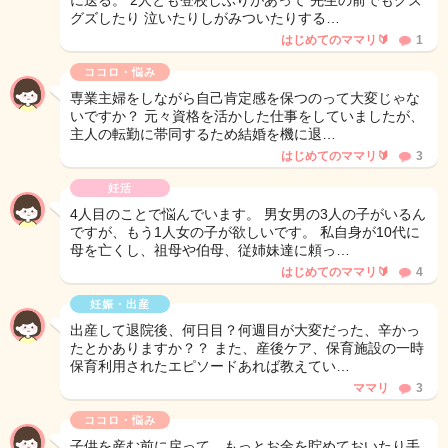
に送る。 2人とも登校しぶりがあって 先生の前でもグズ
グズしたり 泣いたりしがみついたりする…
はじめてのママリ🔰
1
ココロ・悩み
専業主婦をしながら自己肯定感を保つのって大変じゃな
いですか？ 元々資格を活かした仕事をしていましたが、
主人の転勤に帯同するため結婚を機に退…
はじめてのママリ🔰
3
妊活
4人目のことで悩んでいます。 男女男の3人の子がいるん
ですが、もう1人女の子が欲しいです。 私自身が10代に
母を亡くし、祖母や伯母、従姉妹達に頼っ…
はじめてのママリ🔰
4
妊娠・出産
出産して退院後、何日目？何週目が大変だった、辛かっ
たとかありますか？？ また、産後ケア、保育施設の一時
保育利用されたエピソードあれば教えてい…
ママリ
3
ココロ・悩み
子供を産む前に戻って、もっとお金を貯めておいたり手