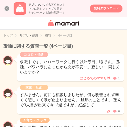
アプリでいつでもアクセス！
無料ダウンロード
ママに嬉しい！アプリ限定
キャンペーンも随時配信中！
女性専用匿名QA
アプリ・情報サ
トップ
サプリ・健康
孤独
4ページ目
イト
孤独に関する質問一覧
(4ページ目)
ココロ・悩み
求職中です。ハローワークに行く以外毎日、暇です。 孤
独。パワハラにあったから次が不安‥。寂しい‥ 同じ方
いますか？
はじめてのママリ🔰
1
家族・旦那
すみません。前にも相談しましたが、何も改善されず辛
くて悲しくて涙が止まりません。 旦那のことです。 望ん
で3人目が出来て今12週ですが、妊娠して…
み
4
子育て・グッズ