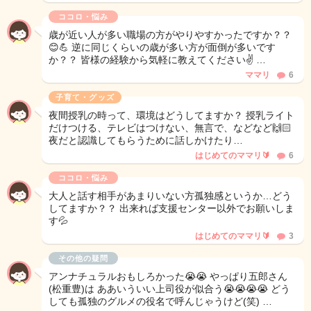
ココロ・悩み
歳が近い人が多い職場の方がやりやすかったですか？？
😊💪 逆に同じくらいの歳が多い方が面倒が多いです
か？？ 皆様の経験から気軽に教えてください✌️ …
ママリ
6
子育て・グッズ
夜間授乳の時って、環境はどうしてますか？ 授乳ライト
だけつける、テレビはつけない、無言で、などなど🙌🏻
夜だと認識してもらうために話しかけたり…
はじめてのママリ🔰
6
ココロ・悩み
大人と話す相手があまりいない方孤独感というか…どう
してますか？？ 出来れば支援センター以外でお願いしま
す💦
はじめてのママリ🔰
3
その他の疑問
アンナチュラルおもしろかった😭😭 やっぱり五郎さん
(松重豊)は ああいういい上司役が似合う😭😭😭😭 どう
しても孤独のグルメの役名で呼んじゃうけど(笑) …