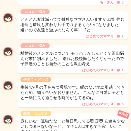
ちーさん
3
ココロ・悩み
どんどん友達減ってて孤独なママさんいますか🙋‍♀️笑 住む
場所も環境も変わり片手で収まるくらいになりました…
遠いので友達と遊ぶのなんて年1、2と…
はじめてのママリ
1
ココロ・悩み
離婚後のメンタルについて モラハラがしんどくて沢山悩
んだ末に別れました。 別れた後後悔したくなかったので
子供達のことも自分のことも沢山考え…
はじめてのママり🔰
1
子育て・グッズ
生後4か月の子をもつ母親です。縁のない地に引越してき
たため、知り合いがおりません。 こんなに可愛い子ども
と一緒に長く過ごせる時間がもてるのは…
はじめてのママリ🔰
5
未回答
雑談・つぶやき
寂しいなー孤独だなーと毎日思ってる😇😇😇 友達も少な
いしつまらないなーと。 でも1人はすきでも寂しい。こ