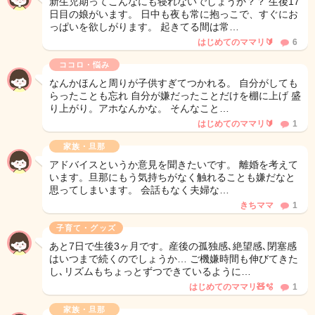
新生児期ってこんなにも寝れないでしょうか？？ 生後17
日目の娘がいます。 日中も夜も常に抱っこで、すぐにお
っぱいを欲しがります。 起きてる間は常…
はじめてのママリ🔰
6
ココロ・悩み
なんかほんと周りが子供すぎてつかれる。 自分がしても
らったことも忘れ 自分が嫌だったことだけを棚に上げ 盛
り上がり。アホなんかな。 そんなこと…
はじめてのママリ🔰
1
家族・旦那
アドバイスというか意見を聞きたいです。 離婚を考えて
います。旦那にもう気持ちがなく触れることも嫌だなと
思ってしまいます。 会話もなく夫婦な…
きちママ
1
子育て・グッズ
あと7日で生後3ヶ月です。産後の孤独感､絶望感､閉塞感
はいつまで続くのでしょうか… ご機嫌時間も伸びてきた
し､リズムもちょっとずつできているように…
はじめてのママリ🧸🫧
1
家族・旦那