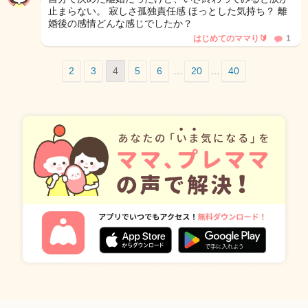
止まらない。 寂しさ孤独責任感 ほっとした気持ち？ 離
婚後の感情どんな感じでしたか？
はじめてのママり🔰
1
2
3
4
5
6
…
20
…
40