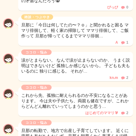
の矛盾なんだろう😭
ぴっぴ
0
雑談・つぶやき
旦那に「今日は何してたの〜？☺️」と聞かれると困る マ
マリ徘徊して、軽く家の掃除して ママリ徘徊して、ご飯
作って 旦那が帰ってくるまでママリ徘徊…
A
1
ココロ・悩み
涙がとまらない。 なんで涙が止まらないのか、 うまく説
明はできないけど 孤独しか感じないから。 子どもも夫も
いるのに 独りに感じる。 それが…
kn.m
2
ココロ・悩み
これから先、孤独に耐えられるのか不安になることがあ
ります。 今は夫や子供たち、両親も健在ですが、これか
らどんどん離れていってしまうのかと思う…
はじめてのママリ🔰
2
ココロ・悩み
旦那の転勤で、地方で出産し子育てしています。 近くに