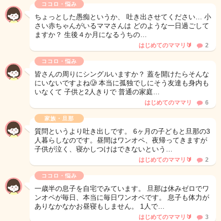
ココロ・悩み
ちょっとした愚痴というか、 吐き出させてください… 小
さい赤ちゃんがいるママさんは どのような一日過ごして
ますか？ 生後４か月になるうちの…
はじめてのママリ🔰
2
ココロ・悩み
皆さんの周りにシングルいますか？ 蓋を開けたらそんな
にいないですよね🥲 本当に孤独でしにそう友達も身内も
いなくて 子供と2人きりで 普通の家庭…
はじめてのママリ
6
家族・旦那
質問というより吐き出しです。 6ヶ月の子どもと旦那の3
人暮らしなのです。昼間はワンオペ、夜帰ってきますが
子供が泣く、寝かしつけはできないという…
はじめてのママリ🔰
2
ココロ・悩み
一歳半の息子を自宅でみています。 旦那は休みゼロでワ
ンオペが毎日、本当に毎日ワンオペです。 息子も体力が
ありなかなかお昼寝もしません。 1人で…
はじめてのママリ🔰
3