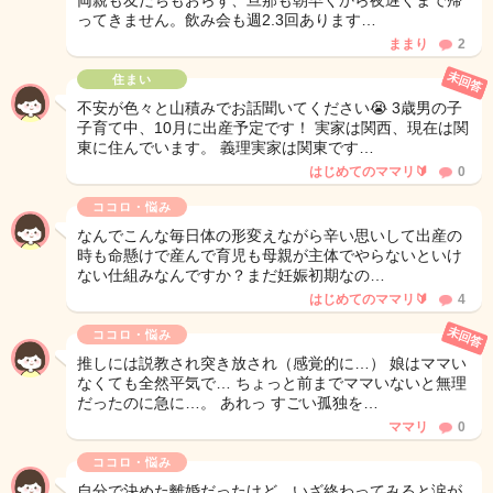
両親も友だちもおらず、旦那も朝早くから夜遅くまで帰
ってきません。飲み会も週2.3回あります…
ままり
2
未回答
住まい
不安が色々と山積みでお話聞いてください😭 3歳男の子
子育て中、10月に出産予定です！ 実家は関西、現在は関
東に住んでいます。 義理実家は関東です…
はじめてのママリ🔰
0
ココロ・悩み
なんでこんな毎日体の形変えながら辛い思いして出産の
時も命懸けで産んで育児も母親が主体でやらないといけ
ない仕組みなんですか？まだ妊娠初期なの…
はじめてのママリ🔰
4
未回答
ココロ・悩み
推しには説教され突き放され（感覚的に…） 娘はママい
なくても全然平気で… ちょっと前までママいないと無理
だったのに急に…。 あれっ すごい孤独を…
ママリ
0
ココロ・悩み
自分で決めた離婚だったけど、いざ終わってみると涙が