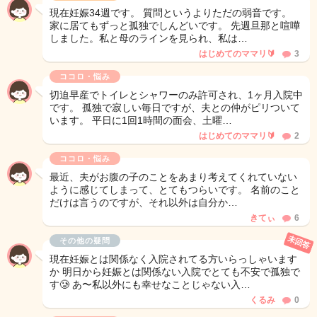
現在妊娠34週です。 質問というよりただの弱音です。
家に居てもずっと孤独でしんどいです。 先週旦那と喧嘩
しました。私と母のラインを見られ、私は…
はじめてのママリ🔰
3
ココロ・悩み
切迫早産でトイレとシャワーのみ許可され、1ヶ月入院中
です。 孤独で寂しい毎日ですが、夫との仲がピリついて
います。 平日に1回1時間の面会、土曜…
はじめてのママリ🔰
2
ココロ・悩み
最近、夫がお腹の子のことをあまり考えてくれていない
ように感じてしまって、とてもつらいです。 名前のこと
だけは言うのですが、それ以外は自分か…
きてぃ
6
未回答
その他の疑問
現在妊娠とは関係なく入院されてる方いらっしゃいます
か 明日から妊娠とは関係ない入院でとても不安で孤独で
す🥲 あ〜私以外にも幸せなことじゃない入…
くるみ
0