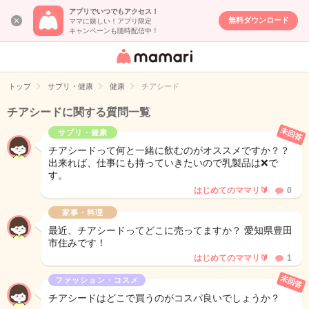
アプリでいつでもアクセス！
無料ダウンロード
ママに嬉しい！アプリ限定
キャンペーンも随時配信中！
女性専用匿名QA
アプリ・情報サ
トップ
サプリ・健康
健康
チアシード
イト
チアシードに関する質問一覧
未回答
サプリ・健康
チアシードって何と一緒に飲むのがオススメですか？？
出来れば、仕事にも持っていきたいので乳製品は❌で
す。
はじめてのママリ🔰
0
家事・料理
最近、チアシードってどこに売ってますか？ 愛知県豊田
市住みです！
はじめてのママリ🔰
1
未回答
ファッション・コスメ
チアシードはどこで買うのがコスパ良いでしょうか？