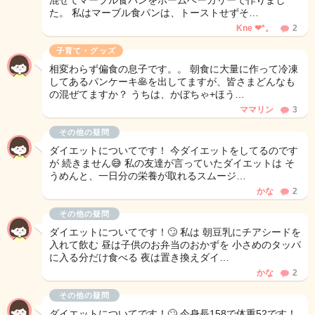
混ぜてマーブル食パンをホームベーカリーで作りまし
た。 私はマーブル食パンは、トーストせずそ…
Kne ❤︎*。
2
子育て・グッズ
相変わらず偏食の息子です。。 朝食に大量に作って冷凍
してあるパンケーキ🥞を出してますが、皆さまどんなも
の混ぜてますか？ うちは、かぼちゃ+ほう…
ママリン
3
その他の疑問
ダイエットについてです！ 今ダイエットをしてるのです
が 続きません😅 私の友達が言っていたダイエットは そ
うめんと、一日分の栄養が取れるスムージ…
かな
2
その他の疑問
ダイエットについてです！🙄 私は 朝豆乳にチアシードを
入れて飲む 昼は子供のお弁当のおかずを 小さめのタッパ
に入る分だけ食べる 夜は置き換えダイ…
かな
2
その他の疑問
ダイエットについてです！🙄 今身長158で体重52です！