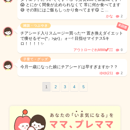
😱 とにかく間食が止められなくて 常に何か食べてます
😅 その割にはご飯もしっかり食べてます😋 こ…
かな
2
未回答
雑談・つぶやき
チアシード入りスムージー買った‪𐤔𐤔‬ 置き換えダイエット
で痩せるぞー(*」>д<)」ォｰｰ! 目指せマイナス5キ
ロ！！！！✨
アウトローぐれMIMI🦖⋆͛‪‪⋆͛
0
子育て・グッズ
今月一歳になった娘にチアシードは早すぎますか？？
ゆゆ(21)
2
1
2
3
4
5