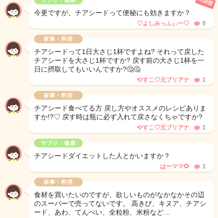
未回答
サプリ・健康
今更ですが、チアシードって便秘にも効きますか？
♡よしみっふぃー♡
0
家事・料理
チアシードって1日大さじ1杯ですよね? それって戻した
チアシードを大さじ1杯ですか? 戻す前の大さじ1杯を一
日に摂取してもいいんですか?🤔🤔
やすこ♡元ブリアナ
1
家事・料理
チアシード食べてる方 戻し方やオススメのレシピありま
すか!?♡ 戻す時は瓶に必ず入れて戻さなくちゃですか?
やすこ♡元ブリアナ
1
サプリ・健康
チアシードダイエットした人とかいますか？
はーママ🌻
1
家事・料理
食材を買いたいのですが、欲しいものがなかなかその辺
のスーパーで売ってないです。 高きび、キヌア、チアシ
ード、あわ、てんぺい、全粒粉、米粉など…