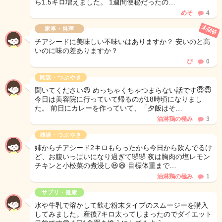
ら1.5キロ増えました。 1週間便秘だったの…
めそ
4
未回答
家事・料理
チアシードに美味しい不味いはありますか？ 安いのと高
いのに味の差ありますか？
ぴ
0
雑談・つぶやき
聞いてください😠 めっちゃくちゃつまらない話です😇😇
今日は美容院に行っていて帰るのが18時頃になりまし
た。 前日にカレーを作っていて、「夕飯はそ…
油淋鶏の極み
3
雑談・つぶやき
姉からチアシード2キロもらったから今日から飲んでるけ
ど、お腹いっぱいになり過ぎて🤣🤣 夜は胸肉の塩レモン
チキンと小松菜の煮浸し😆😆 目標体重まで…
油淋鶏の極み
1
サプリ・健康
水や牛乳で溶かして飲む粉末タイプのスムージーを購入
してみました。産後7キロ太ってしまったのでダイエット