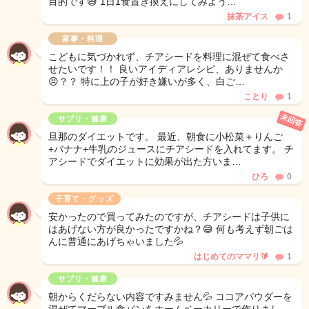
目的です😅 1日1食置き換えにしてみよう…
抹茶アイス
1
家事・料理
こどもに気づかれず、チアシードを料理に混ぜて食べさ
せたいです！！ 良いアイディアレシピ、ありませんか
😣？？ 特に上の子が好き嫌いが多く、白ご…
ことり
1
未回答
サプリ・健康
旦那のダイエットです。 最近、朝食に小松菜＋りんご
+バナナ+牛乳のジュースにチアシードを入れてます。 チ
アシードでダイエットに効果が出た方いま…
ひろ
0
子育て・グッズ
安かったので買ってみたのですが、チアシードは子供に
はあげない方が良かったですかね？😅 何も考えず朝ごは
んに普通にあげちゃいました💦
はじめてのママリ🔰
1
サプリ・健康
朝からくだらない内容ですみません💦 ココアパウダーを