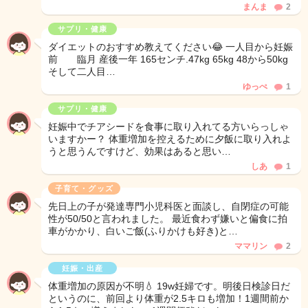
まんま
2
サプリ・健康
ダイエットのおすすめ教えてください😂 一人目から妊娠
前 臨月 産後一年 165センチ.47kg 65kg 48から50kg
そして二人目…
ゆっぺ
1
サプリ・健康
妊娠中でチアシードを食事に取り入れてる方いらっしゃ
いますかー？ 体重増加を控えるために夕飯に取り入れよ
うと思うんですけど、効果はあると思い…
しあ
1
子育て・グッズ
先日上の子が発達専門小児科医と面談し、自閉症の可能
性が50/50と言われました。 最近食わず嫌いと偏食に拍
車がかかり、白いご飯(ふりかけも好き)と…
ママリン
2
妊娠・出産
体重増加の原因が不明💧 19w妊婦です。明後日検診日だ
というのに、前回より体重が2.5キロも増加！1週間前か