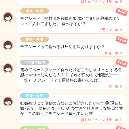
はじめてのママリ🔰
0
未回答
家事・料理
チアシード、開封済み賞味期限2024年8月冷蔵庫のポケ
ットに入れてました。 食べますか？
5児ママ
0
未回答
家事・料理
チアシードって食べる以外活用法ありますか？
ゆき
0
未回答
その他の疑問
初めてベースブレッド食べたけどこのじゃりっと する食
感のやつはなんだろう？？ それが口の中で邪魔だーー
（笑） チアシード？て原材料に書いてるけ…
🐰
0
妊娠・出産
妊娠初期にて便秘の方などにお聞きしたいです😁 現在妊
娠7週で、便秘とつわりがきつすぎて吐きそうな毎日です
が、この時期にチアシード食べていた方…
はじめてのママリ🔰
1