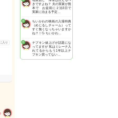
地震あと 帰省は控えるべ
きですよね？ 夫の実家が熊
本で お盆前に２泊3日で
実家に泊まる予定…
4
ちいかわの映画の入場特典
（めじるしチャーム）って
すぐ無くなっちゃいますか
ね？！💦 ちいかわ…
5
に入り
ナプキン値上げが話題にな
ってますが 私はミレーナ入
れてるからもう1年以上ナ
プキン買ってない…