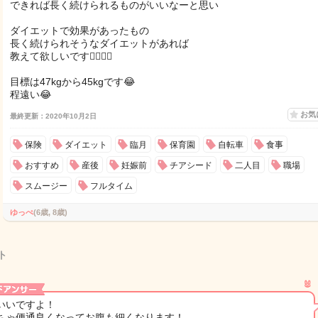
できれば長く続けられるものがいいなーと思い
ダイエットで効果があったもの
長く続けられそうなダイエットがあれば
教えて欲しいです🙇‍♂️🙇‍♂️
目標は47kgから45kgです😂
程遠い😂
お気
最終更新：2020年10月2日
保険
ダイエット
臨月
保育園
自転車
食事
おすすめ
産後
妊娠前
チアシード
二人目
職場
スムージー
フルタイム
ゆっぺ
(6歳, 8歳)
ト
🐰
いいですよ！
ちゃ便通良くなってお腹も細くなります！