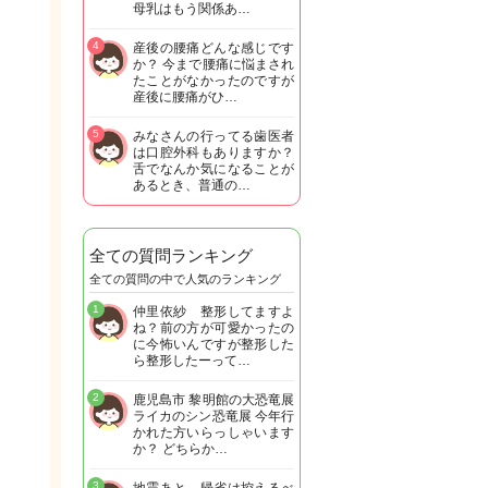
母乳はもう関係あ…
4
産後の腰痛どんな感じです
か？ 今まで腰痛に悩まされ
たことがなかったのですが
産後に腰痛がひ…
5
みなさんの行ってる歯医者
は口腔外科もありますか？
舌でなんか気になることが
あるとき、普通の…
全ての質問ランキング
全ての質問の中で人気のランキング
1
仲里依紗 整形してますよ
ね？前の方が可愛かったの
に今怖いんですが整形した
ら整形したーって…
2
鹿児島市 黎明館の大恐竜展
ライカのシン恐竜展 今年行
かれた方いらっしゃいます
か？ どちらか…
3