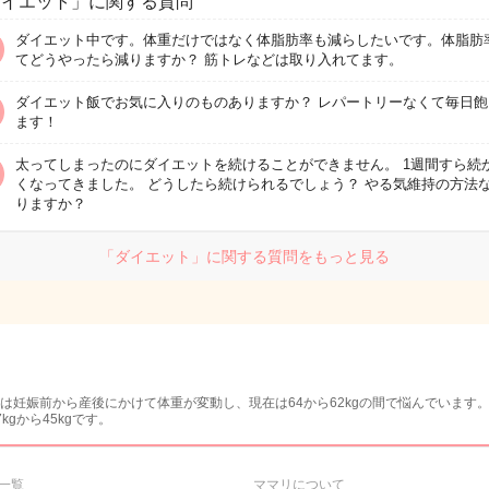
ダイエット」に関する質問
ダイエット中です。体重だけではなく体脂肪率も減らしたいです。体脂肪
てどうやったら減りますか？ 筋トレなどは取り入れてます。
ダイエット飯でお気に入りのものありますか？ レパートリーなくて毎日飽
ます！
太ってしまったのにダイエットを続けることができません。 1週間すら続
くなってきました。 どうしたら続けられるでしょう？ やる気維持の方法
りますか？
「ダイエット」に関する質問をもっと見る
は妊娠前から産後にかけて体重が変動し、現在は64から62kgの間で悩んでいます
gから45kgです。
一覧
ママリについて