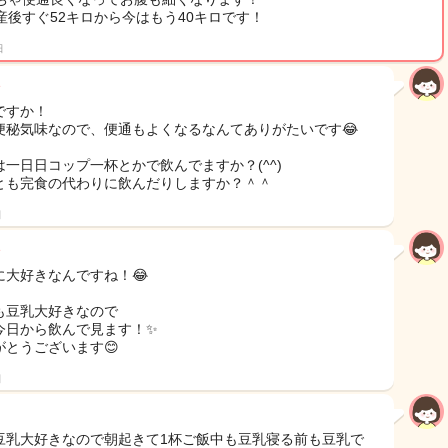
産後すぐ52キロから今はもう40キロです！
日
ですか！
便秘気味なので、便通もよくなるなんてありがたいです😂
は一日日コップ一杯とかで飲んでますか？(^^)
とも完食の代わりに飲んだりしますか？＾＾
日
に大好きなんですね！😂
も豆乳大好きなので
今日から飲んで見ます！✨
がとうございます😊
日
豆乳大好きなので朝起きて1杯ご飯中も豆乳寝る前も豆乳で