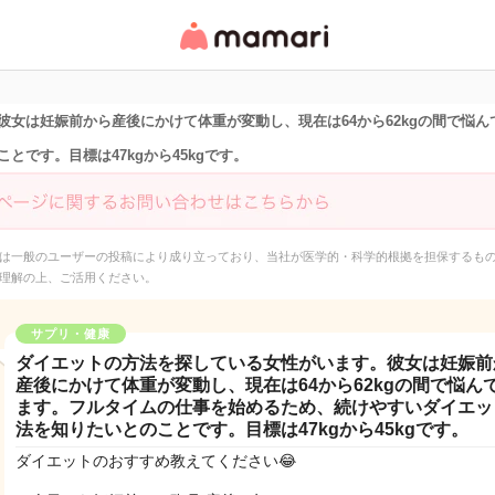
女性専用匿名QAアプ
リ・情報サイト
女は妊娠前から産後にかけて体重が変動し、現在は64から62kgの間で悩
です。目標は47kgから45kgです。
は一般のユーザーの投稿により成り立っており、当社が医学的・科学的根拠を担保するも
理解の上、ご活用ください。
サプリ・健康
ダイエットの方法を探している女性がいます。彼女は妊娠前
産後にかけて体重が変動し、現在は64から62kgの間で悩ん
ます。フルタイムの仕事を始めるため、続けやすいダイエッ
法を知りたいとのことです。目標は47kgから45kgです。
ダイエットのおすすめ教えてください😂