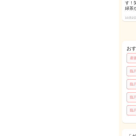
す！
緑茶
10月2
お
産
臨
臨
臨
臨