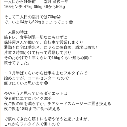
一人目から妊娠前 臨月 産後一年
165センチ.47kg 65kg 48から50kg
そして二人目の臨月では70kg😱
で、いま64から62kgさまよってます😱
一人目の時は
筋トレ、食事制限一切なにもせずに
保険屋さんで働いて、自転車で営業しまくり
通勤も自宅は垂水区、西明石に保育園、職場は西宮と
片道２時間かけて行って通勤しており
そのおかげで１年くらいで15kgくらい知らぬ間に
痩せてました。
１０月半ばくらいから仕事をまたフルタイムで
始めますが、コールセンター なので
痩せにくいと思います😂
今やろうと思っているダイエットは
寝る前にエアロバイク30分
夜ご飯の量を減らすか、チアシードスムージーに置き換える
夜ご飯を18時までに食べ終える
で慣れてきたら筋トレも増やそうと思いますが、
これからフルタイムで働くので