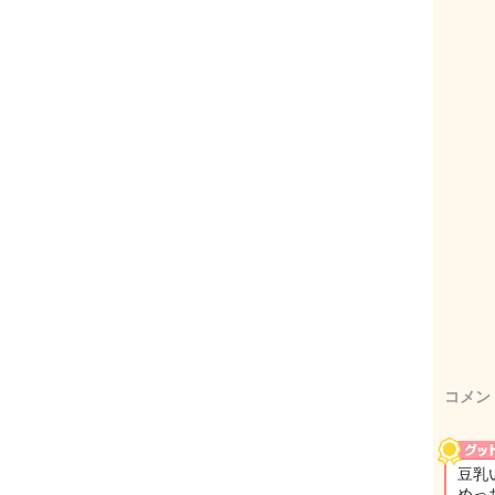
コメン
豆乳
めっ