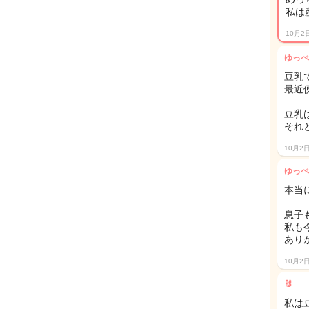
私は
10月2
ゆっぺ
豆乳
最近
豆乳
それ
10月2
ゆっぺ
本当
息子
私も
あり
10月2
🐰
私は