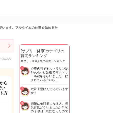
んでいます。フルタイムの仕事を始めるた
[サプリ・健康]カテゴリの
質問ランキング
のではあり
サプリ・健康人気の質問ランキング
1
心療内科でセルトラリン錠
1か月分と頓服でリボトリ
ール錠をもらいました。 飲
まれている方いら…
から
でい
2
六君子湯飲んでる方います
ト方
か？
3
頻繁に偏頭痛になる方、母
乳育児どうしましたか？ 私
の子供は3歳になったので