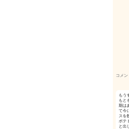
コメン
もう
もと
期は
て今
スを
ポテ
と出