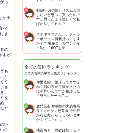
がら
4
4歳8ヶ月の娘とリズム天国
したいと思って買ったので
とか美
すが思ったより難しくて私
ま
ばかりしてるので…
食べ
けま
5
スポ少ママさん、、クーラ
ーボックス何個持ってます
か？？ 現在コールマンテイ
ク6と、16QTを持…
養の
さすが
全ての質問ランキング
ども
全ての質問の中で人気のランキング
。と
くく
1
仲里依紗 整形してますよ
ショ
ね？前の方が可愛かったの
に今怖いんですが整形した
き
ら整形したーって…
ミを
め」
2
鹿児島市 黎明館の大恐竜展
んど
ライカのシン恐竜展 今年行
かれた方いらっしゃいます
か？ どちらか…
のい
いの
3
地震あと 帰省は控えるべ