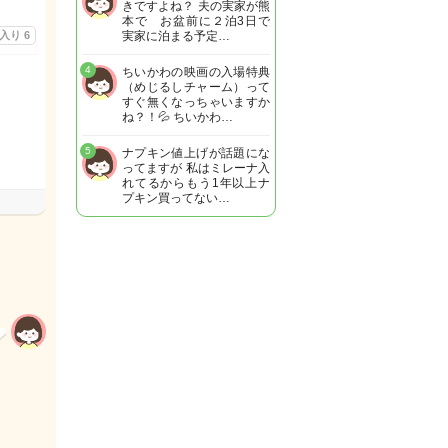
きですよね？ 夫の実家が熊
本で お盆前に２泊3日で
に入り
6
実家に泊まる予定…
4
ちいかわの映画の入場特典
（めじるしチャーム）って
すぐ無くなっちゃいますか
ね？！💦 ちいかわ…
5
ナプキン値上げが話題にな
ってますが 私はミレーナ入
れてるからもう1年以上ナ
プキン買ってない…