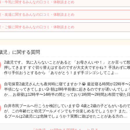
娠・牛乳に関するみんなの口コミ・体験談まとめ
産・友達に関するみんなの口コミ・体験談まとめ
産・ご飯に関するみんなの口コミ・体験談まとめ
歳児」に関する質問
2歳児です。 気に入らないことがあると 「お母さんいや！」 とか言って
押してきます すぐ切り替えはするのですが大丈夫ですかね？ 手洗わずに
作り手伝おうとするから 「ありがとう！まず手ゴシゴシしてこよ…
自宅保育2歳児さんたち夜何時に寝てますか？😭 最近寝る時間が22時半〜2
半頃になってきてしまい🥲 朝は8時半前後に起きるのですが遅いんでしょ
か… お昼寝は12時半〜14時半の間とっており1時間〜2時間お布団で寝た
白井市民プールへ行こうか検討しています😊 4歳と2歳の子どもがいるの
が、この年齢だと幼児プールメインでも十分楽しめるでしょうか？ また、
るプールは2歳児には危険でしょうか？実際に遊ばせたことがある方の…