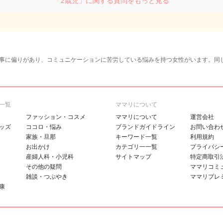
「2歳児」に関する質問をもっと見る
事に偏りがあり、コミュニケーションに苦労している悩みを持つ女性がいます。同
一覧
ママリについて
ファッション・コスメ
ママリについて
運営会社
ッズ
ココロ・悩み
ブランドガイドライン
お問い合わ
家族・旦那
キーワード一覧
利用規約
お出かけ
カテゴリ一一覧
プライバシ
産婦人科・小児科
サイトマップ
特定商取引
その他の疑問
ママリコミ
雑談・つぶやき
ママリプレ
康