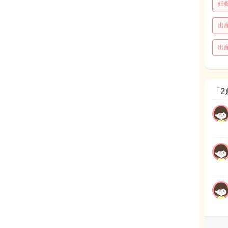
妊
出
出
「2