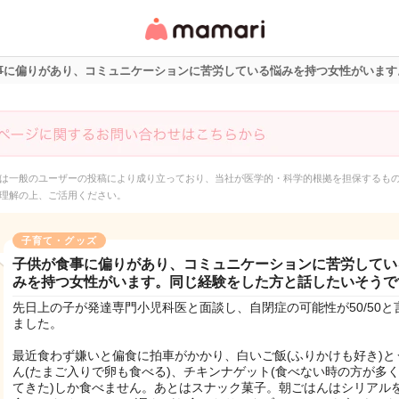
女性専用匿名QAアプ
リ・情報サイト
事に偏りがあり、コミュニケーションに苦労している悩みを持つ女性がいます
は一般のユーザーの投稿により成り立っており、当社が医学的・科学的根拠を担保するも
理解の上、ご活用ください。
子育て・グッズ
子供が食事に偏りがあり、コミュニケーションに苦労してい
みを持つ女性がいます。同じ経験をした方と話したいそうで
先日上の子が発達専門小児科医と面談し、自閉症の可能性が50/50と
ました。
最近食わず嫌いと偏食に拍車がかかり、白いご飯(ふりかけも好き)と
ん(たまご入りで卵も食べる)、チキンナゲット(食べない時の方が多
てきた)しか食べません。あとはスナック菓子。朝ごはんはシリアル