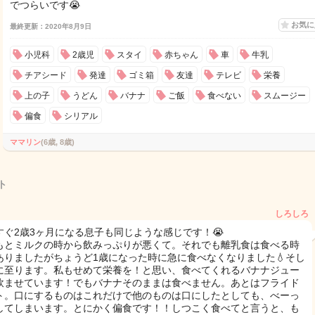
でつらいです😭
お気
最終更新：2020年8月9日
小児科
2歳児
スタイ
赤ちゃん
車
牛乳
チアシード
発達
ゴミ箱
友達
テレビ
栄養
上の子
うどん
バナナ
ご飯
食べない
スムージー
偏食
シリアル
ママリン
(6歳, 8歳)
ト
しろしろ
すぐ2歳3ヶ月になる息子も同じような感じです！😭
もとミルクの時から飲みっぷりが悪くて。それでも離乳食は食べる時
ありましたがちょうど1歳になった時に急に食べなくなりました💧そし
に至ります。私もせめて栄養を！と思い、食べてくれるバナナジュー
飲ませています！でもバナナそのままは食べません。あとはフライド
ト。口にするものはこれだけで他のものは口にしたとしても、べーっ
してしまいます。とにかく偏食です！！しつこく食べてと言うと、も