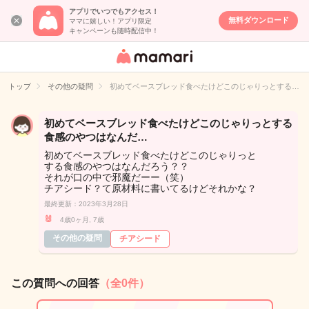
アプリでいつでもアクセス！
無料ダウンロード
ママに嬉しい！アプリ限定
キャンペーンも随時配信中！
女性専用匿名QA
アプリ・情報サ
トップ
その他の疑問
初めてベースブレッド食べたけどこのじゃりっとする…
イト
初めてベースブレッド食べたけどこのじゃりっとする
食感のやつはなんだ…
初めてベースブレッド食べたけどこのじゃりっと
する食感のやつはなんだろう？？
それが口の中で邪魔だーー（笑）
チアシード？て原材料に書いてるけどそれかな？
最終更新：2023年3月28日
🐰
4歳0ヶ月, 7歳
その他の疑問
チアシード
この質問への回答
（全0件）