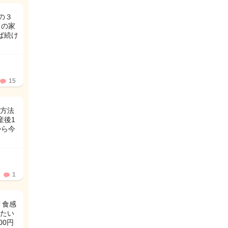
の３
々の家
ば続け
15
方法
産後1
から今
…
1
？食感
たい
00円