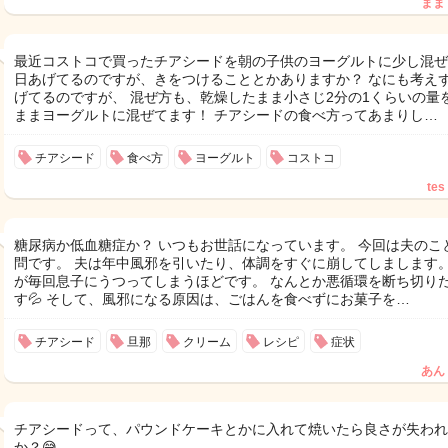
まま
最近コストコで買ったチアシードを朝の子供のヨーグルトに少し混ぜ
日あげてるのですが、きをつけることとかありますか？ なにも考え
げてるのですが、 混ぜ方も、乾燥したまま小さじ2分の1くらいの量
ままヨーグルトに混ぜてます！ チアシードの食べ方ってあまりし…
チアシード
食べ方
ヨーグルト
コストコ
tes
糖尿病か低血糖症か？ いつもお世話になっています。 今回は夫のこ
問です。 夫は年中風邪を引いたり、体調をすぐに崩してしまします。
が毎回息子にうつってしまうほどです。 なんとか悪循環を断ち切り
す💦 そして、風邪になる原因は、ごはんを食べずにお菓子を…
チアシード
旦那
クリーム
レシピ
症状
あん
チアシードって、パウンドケーキとかに入れて焼いたら良さが失われ
か？😅