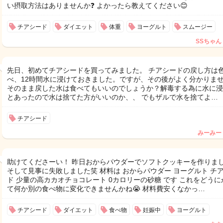
い摂取方法はありませんか❓ よかったら教えてください😊
チアシード
ダイエット
体重
ヨーグルト
スムージー
SSちゃん
先日、初めてチアシードを買ってみました。 チアシードの戻し方は
べ、12時間水に浸けておきました。ですが、その後がよく分かりま
そのまま戻した水は食べてもいいのでしょうか？解毒する為に水に浸
とあったので水は捨てた方がいいのか、、 でもザルで水を捨てよ…
チアシード
みーみー
助けてくださーい！ 昨日おからパウダーでソフトクッキーを作りま
そして見事に失敗しました笑 材料は おからパウダー ヨーグルト チ
ド 少量の高カカオチョコレート 0カロリーの砂糖 です これをどうに
て何か別の食べ物に変化できませんかね😭 材料費安くなかっ…
チアシード
ダイエット
食べ物
妊娠中
ヨーグルト