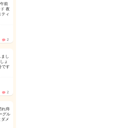
 午前
ド 夜
スティ
2
しまし
しょ
分です
2
切れ痔
ーグル
とダメ