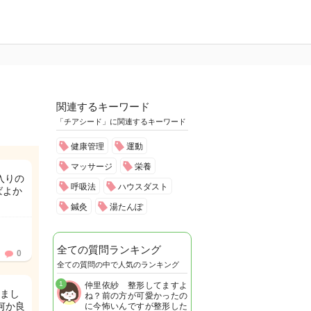
関連するキーワード
「チアシード」に関連するキーワード
健康管理
運動
マッサージ
栄養
入りの
呼吸法
ハウスダスト
ばよか
鍼灸
湯たんぽ
全ての質問ランキング
0
全ての質問の中で人気のランキング
1
仲里依紗 整形してますよ
まし
ね？前の方が可愛かったの
何か良
に今怖いんですが整形した