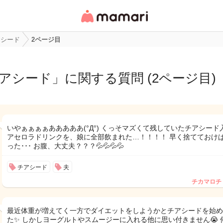
女性専用匿名QAアプ
リ・情報サイト
アシード
2ページ目
アシード
」に関する質問 (2ページ目)
いやぁぁぁぁあああああ(°Д°) くっそマズくて残していたチアシード
アセロラドリンクを、娘に全部飲まれた…！！！！ 早く捨てておけ
った･･･ お腹、大丈夫？？？💦💦💦💦
チアシード
夫
チカマロチ
最近体重が増えてく一方でダイエットをしようかとチアシードを始め
た✨ しかしヨーグルトやスムージーに入れる他に思い付きません😭 