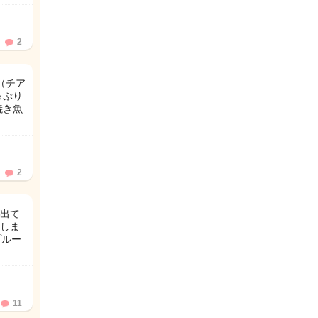
2
（チア
っぷり
焼き魚
2
が出て
しま
プルー
11