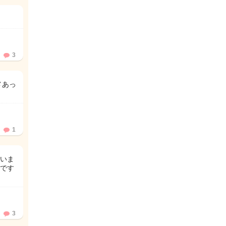
3
メあっ
1
いま
です
3