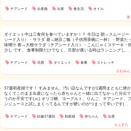
チアシード
出産後
出産
食生活
オイル
美
ダイエット中は三食何を食べていますか！？ 今日は 朝→スムージー
シード入り）・サラダ 昼→納豆ご飯（子供用茶碗に一杯）・野菜た
味噌汁 夜→大根サラダ（チアシード入り）・こんにゃくステーキ・
少し です。 食事制限だけでなく、旦那が夜いる時はランニングし…
チアシード
旦那
ダイエット
食事
ストレッチ
さわみん
37週初産婦です！ すみません、汚い話なんですが1週間まともに便
なくてこのまま出産になったら赤ちゃんと一緒に出てなかった分出て
うのか不安です(;o;) オリゴ糖、ヨーグルト、りんご、チアシード、
ンジュースと試しまくってるんですが硬いのがつまって辛いです(…
チアシード
妊娠37週目
初産婦
赤ちゃん
出産
ちぇすた