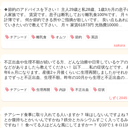
🍀節約のアドバイスを下さい！ 主人29歳と私28歳、1歳3カ月の息子
人家族です。 賃貸です。息子は断乳しており離乳食100%です。 月
計簿です。 何か節約できる所やご指摘が欲しいです。 良い点もあれ
ていきたいので教えて下さい。 月々 家賃61873円 光熱費10000…
チアシード
離乳食
オムツ
節約
英語
sakura
不正出血や生理不順が続いてる方、どんな治療や日常しているケアの
などがありましたら教えてください！ 以下……私の症状などです。 
年6ヵ月になります。産後2ヶ月後くらいに生理再開しましたがそれ
までずっと不正出血、生理不順。昨年の10月から生理と不正出血の
チアシード
生理再開
内診
不正出血
症状
しずく2045
チアシード食事に取り入れてる人いますか？ 味はしないんですよね
とか腹持ちとかいいんですかね？鉄分とカルシウムすごく入ってるみ
ですね！！ 食べてる人はどんな風にしてますかー？ Ｑ10で１キロ11