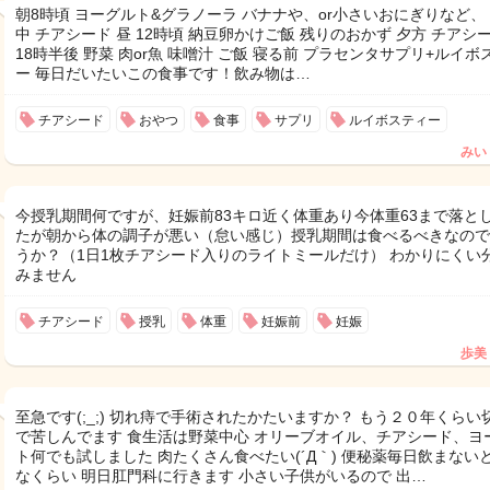
朝8時頃 ヨーグルト&グラノーラ バナナや、or小さいおにぎりなど、
中 チアシード 昼 12時頃 納豆卵かけご飯 残りのおかず 夕方 チアシー
18時半後 野菜 肉or魚 味噌汁 ご飯 寝る前 プラセンタサプリ+ルイボ
ー 毎日だいたいこの食事です！飲み物は…
チアシード
おやつ
食事
サプリ
ルイボスティー
みい
今授乳期間何ですが、妊娠前83キロ近く体重あり今体重63まで落と
たが朝から体の調子が悪い（怠い感じ）授乳期間は食べるべきなので
うか？（1日1枚チアシード入りのライトミールだけ） わかりにくい
みません
チアシード
授乳
体重
妊娠前
妊娠
歩美
至急です(;_;) 切れ痔で手術されたかたいますか？ もう２０年くらい
で苦しんでます 食生活は野菜中心 オリーブオイル、チアシード、ヨ
ト何でも試しました 肉たくさん食べたい(´Д｀) 便秘薬毎日飲まない
なくらい 明日肛門科に行きます 小さい子供がいるので 出…