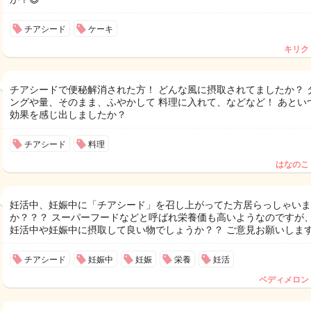
チアシード
ケーキ
キリク
チアシードで便秘解消された方！ どんな風に摂取されてましたか？ 
ングや量、そのまま、ふやかして 料理に入れて、などなど！ あとい
効果を感じ出しましたか？
チアシード
料理
はなのこ
妊活中、妊娠中に「チアシード」を召し上がってた方居らっしゃいま
か？？？ スーパーフードなどと呼ばれ栄養価も高いようなのですが
妊活中や妊娠中に摂取して良い物でしょうか？？ ご意見お願いします🙇🏻
チアシード
妊娠中
妊娠
栄養
妊活
ベディメロン