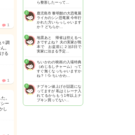
ら整形したーって…
2
鹿児島市 黎明館の大恐竜展
ライカのシン恐竜展 今年行
かれた方いらっしゃいます
1
か？ どちらか…
3
地震あと 帰省は控えるべ
色々調
きですよね？ 夫の実家が熊
本で お盆前に２泊3日で
せん。
実家に泊まる予定…
ける
4
ちいかわの映画の入場特典
（めじるしチャーム）って
すぐ無くなっちゃいますか
ね？！💦 ちいかわ…
1
5
ナプキン値上げが話題にな
ってますが 私はミレーナ入
れてるからもう1年以上ナ
した。
プキン買ってない…
アシー
かし