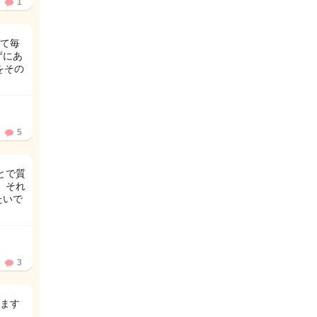
1
て毎
ずにあ
をその
5
とで質
 それ
たいで
3
ます