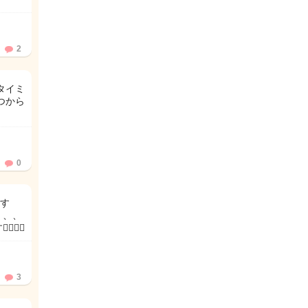
2
タイミ
つから
0
す
、、、
‍♀️✨
3