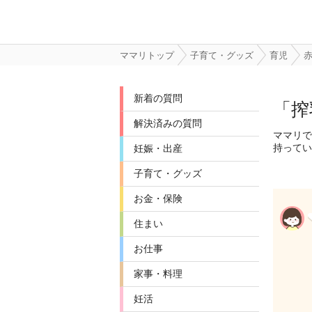
ママリトップ
子育て・グッズ
育児
新着の質問
「搾
解決済みの質問
ママリで
持ってい
妊娠・出産
子育て・グッズ
お金・保険
住まい
お仕事
家事・料理
妊活