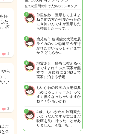
全ての質問の中で人気のランキング
1
仲里依紗 整形してますよ
を任
ね？前の方が可愛かったの
ました
に今怖いんですが整形した
も、搾
ら整形したーって…
2
鹿児島市 黎明館の大恐竜展
ライカのシン恐竜展 今年行
かれた方いらっしゃいます
か？ どちらか…
1
3
地震あと 帰省は控えるべ
きですよね？ 夫の実家が熊
でやら
本で お盆前に２泊3日で
）、
実家に泊まる予定…
がいい
4
ちいかわの映画の入場特典
（めじるしチャーム）って
すぐ無くなっちゃいますか
ね？！💦 ちいかわ…
3
5
4歳、ちいかわの映画観た
いようなんですが実はまだ
映画を見に行ったことがあ
りません。 4歳、ち…
ばご
UとG