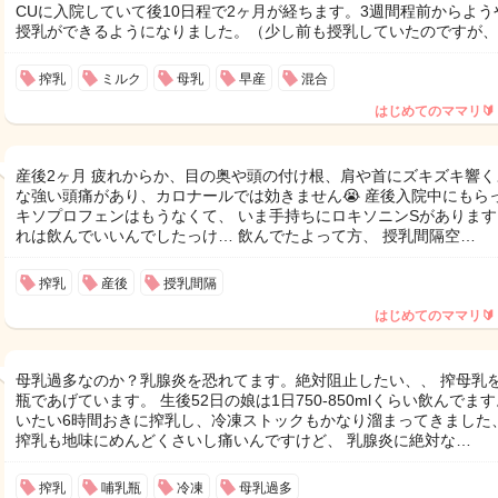
CUに入院していて後10日程で2ヶ月が経ちます。3週間程前からよう
授乳ができるようになりました。（少し前も授乳していたのですが、
搾乳
ミルク
母乳
早産
混合
はじめてのママリ🔰
産後2ヶ月 疲れからか、目の奥や頭の付け根、肩や首にズキズキ響く
な強い頭痛があり、カロナールでは効きません😭 産後入院中にもら
キソプロフェンはもうなくて、 いま手持ちにロキソニンSがあります
れは飲んでいいんでしたっけ… 飲んでたよって方、 授乳間隔空…
搾乳
産後
授乳間隔
はじめてのママリ🔰
母乳過多なのか？乳腺炎を恐れてます。絶対阻止したい、、 搾母乳
瓶であげています。 生後52日の娘は1日750-850mlくらい飲んでます
いたい6時間おきに搾乳し、冷凍ストックもかなり溜まってきました
搾乳も地味にめんどくさいし痛いんですけど、 乳腺炎に絶対な…
搾乳
哺乳瓶
冷凍
母乳過多