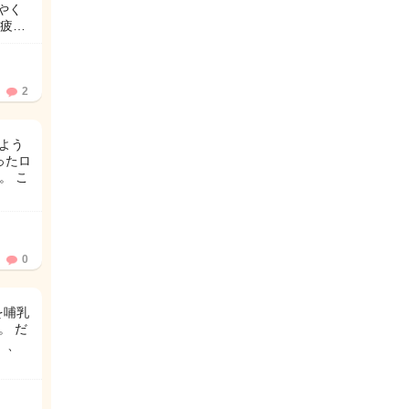
やく
疲…
2
よう
ったロ
。 こ
0
を哺乳
。 だ
、、