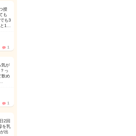
つ授
ても
でも3
と1…
1
る気が
？っ
ど飲め
…
1
日2回
母を乳
が出