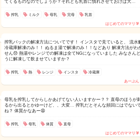
てくるものなのでしょうか？それとも乳首に慣れさせておけば大…
搾乳
ミルク
母乳
完母
乳首
はじめてのママリ🔰
搾乳パックの解凍方法についてです！ インスタで見ていると、 流水
冷蔵庫解凍のみ！！ ぬるま湯で解凍のみ！！などあり 解凍方法がわ
せん😞 熱湯やレンジでの解凍は全てNGになっていました みなさん
うに解凍して飲ませていますか？
搾乳
熱
レンジ
インスタ
冷蔵庫
あーぷん
母乳を搾乳してからしかあげてない人いますかー？？ 直母のほうが
るから出るとかゆーけど、、大変… 搾乳だとそんな頻回にはでない
ね？ 体質かなあー😩
搾乳
母乳
体質
直母
はじめてのママリ🔰