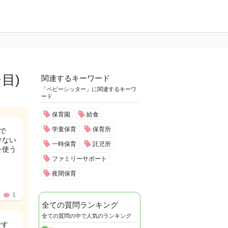
目)
関連するキーワード
「ベビーシッター」に関連するキーワ
ード
保育園
給食
学童保育
保育所
で
けない
一時保育
託児所
を使う
ファミリーサポート
夜間保育
1
全ての質問ランキング
全ての質問の中で人気のランキング
です