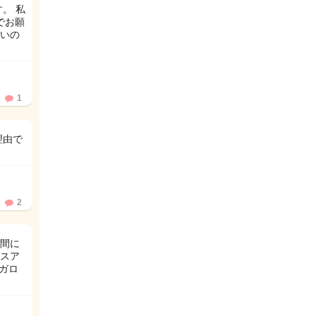
。 私
でお願
いの
1
理由で
2
が間に
スア
ガロ