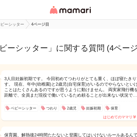
女性専用匿名QAアプ
リ・情報サイト
ベビーシッター
4ページ目
ビーシッター
」に関する質問 (4ページ
3人目妊娠初期です。 今回初めてつわりがとても重く、ほぼ寝たきり
す。 現在、年中(幼稚園)と2歳児(自宅保育)がいるのでやらないとい
ことはたくさんあるのですが思うように動けません。 両実家飛行機
距離で、全員まだ現役で働いているため頼ることが出来ない状況で…
ベビーシッター
つわり
2歳児
妊娠初期
保育
はじめてのママリ🔰
保育園、解熱後24時間たたないと登園してはいけないルールあるん