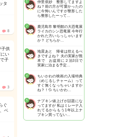
1
仲里依紗 整形してますよ
ッタ
ね？前の方が可愛かったの
に今怖いんですが整形した
ら整形したーって…
2
鹿児島市 黎明館の大恐竜展
8
ライカのシン恐竜展 今年行
かれた方いらっしゃいます
か？ どちらか…
が子供
3
地震あと 帰省は控えるべ
家にい
きですよね？ 夫の実家が熊
で子
本で お盆前に２泊3日で
実家に泊まる予定…
4
ちいかわの映画の入場特典
（めじるしチャーム）って
すぐ無くなっちゃいますか
3
ね？！💦 ちいかわ…
5
ナプキン値上げが話題にな
らぐ
ってますが 私はミレーナ入
き、ベ
れてるからもう1年以上ナ
プキン買ってない…