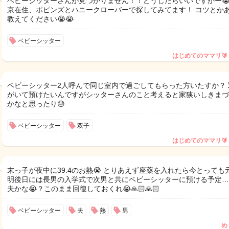
ベビーシッターさんが見つかりません！！どうしたらいいですかー😭
京在住、ポピンズとハニークローバーで探してみてます！ コツとか
教えてください😭😭
ベビーシッター
はじめてのママリ🔰
ベビーシッター2人呼んで同じ室内で過ごしてもらった方いたすか？ 
がいて預けたいんですがシッターさんのこと考えると家狭いしきまづ
かなと思ったり😓
ベビーシッター
双子
はじめてのママリ🔰
末っ子が夜中に39.4のお熱😭 とりあえず座薬を入れたら今とっても
明後日には長男の入学式で次男と共にベビーシッターに預ける予定…
夫かな😭？このまま回復しておくれ😭🙏🏻🙏🏻
ベビーシッター
夫
熱
男
め