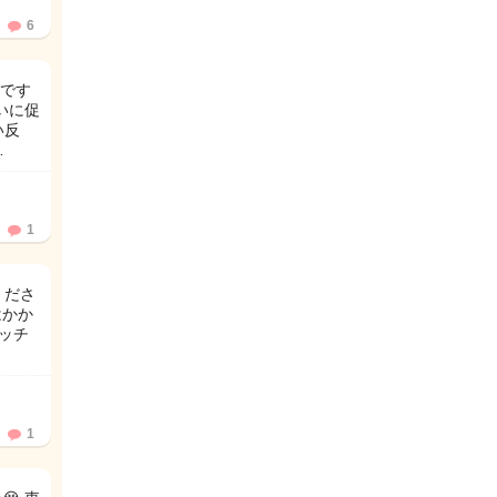
6
です
いに促
い反
…
1
くださ
はかか
マッチ
1