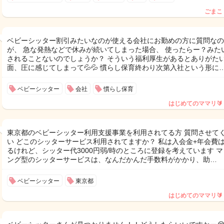
ごまこ
ベビーシッター割引みたいなのが使える会社にお勤めの方に質問なの
が、 急な発熱などで休みが続いてしまった場合、 使ったらー？みた
されることないのでしょうか？ そういう福利厚生があるとありがた
面、圧に感じてしまって💦💦 慣らし保育終わり次第入社という形に
ベビーシッター
会社
慣らし保育
はじめてのママリ🔰
東京都のベビーシッター利用支援事業を利用されてる方 質問させて
い どこのシッターサービス利用されてますか？ 私は入会金+年会費
るけれど、シッター代3000円弱/時のところに登録を考えています 
ング型のシッターサービスは、なんだかんだ手数料がかかり、助…
ベビーシッター
東京都
はじめてのママリ🔰