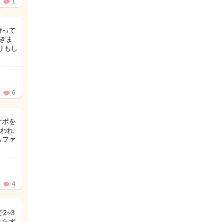
1
持って
きま
りもし
6
サポを
われ
らファ
4
2~3
まらず