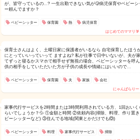
が、皆守っているの...? 一生出勤できない気が🥲病児保育やベビーシ
ー頼んでますか？
ベビーシッター
保育園
熱
病児保育
はじめてのママリ🔰
保育士さんはよく、土曜日家に保護者がいるなら 自宅保育したほう
にとっていいっていって ますよね? 私が仕事で日中いないが、夫が
てずっと寝るかスマホで相手せず無視の場合、ベビーシッターを呼ん
供の相手をしていただいた方が子供の成長や情緒にはいいので…
ベビーシッター
保育園
夫
家族
会社
にゃんぱらりー
家事代行サービスを2時間または3時間利用されている方、1回おいく
らいでしょうか？💦 ①金額と時間 ②依頼内容(掃除、料理、作り置
ビーシッターなど) ③住んでる地域(関東とかだけでも🙆)
ベビーシッター
料理
家事代行サービス
掃除