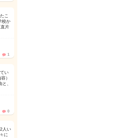
たこ
学校か
正直片
1
てい
内容）
由と、
0
2人い
々に