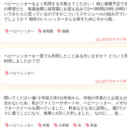
ベビーシッターをよく利用する方教えてください！ 秋に復職予定です
の希望だと、毎週金曜に保育園にお迎え込みで2〜3時間(16時-19時)
いできたらと思っているのですがこういうスケジュールの組み方でい
でしょうか？ 相性のいいシッターさんを探すために今から動…
ベビーシッター
保育園
復職
はじめてのママリ🔰
ベビーシッターを一度でも利用したことある方いますか？ どういう
利用しましたか？😶
ベビーシッター
はじめてのママリ🔰
聞いてください😭 小学校入学の1年前から、学校の学童だとお迎え
合わないため、私がファミリーサポートや、ベビーシッター、メガロ
フタースクールを調べていました。 料金なども夫に説明し、週2でメ
スに通うことになり、無事に4月に入学しました。 なのに、、急…
ベビーシッター
学童
小学校
夫
料金