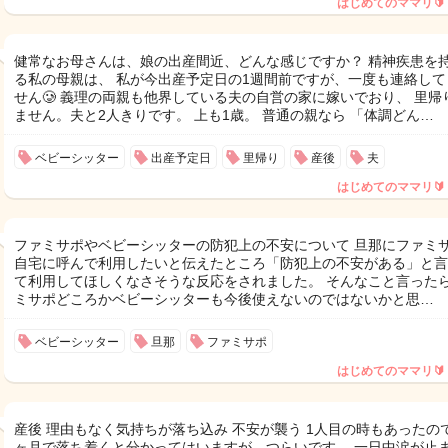
はじめてのママリ🔰
健常なお母さんは、娘の出産間近、どんな感じですか？ 精神疾患を
る私の母親は、 私が今出産予定日の1週間前ですが、一度も連絡して
せん🥲 義理の両親も他界している夫の自営の家に嫁いでおり、 里帰
ません。夫と2人きりです。 上も1歳。 普通の親なら 「体調どん…
ベビーシッター
出産予定日
里帰り
産後
夫
はじめてのママリ🔰
ファミサポやベビーシッターの防犯上の不安について 旦那にファミ
自宅に呼んで利用したいと伝えたところ「防犯上の不安がある」と言
て利用してほしくなさそうな反応をされました。 そんなこと言った
ミサポどころかベビーシッターも今後使えないのではないかと思…
ベビーシッター
旦那
ファミサポ
はじめてのママリ🔰
産後 理由もなく気持ちが落ち込み 不安が襲う 1人目の時もあったので
ヶ月で落ち着くと分かってはいますが…つらいです。 一日中涙が止