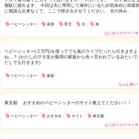
無駄に疲れます。 今回は夫に帯同して海外にいるため気休めに助産
に相談も出来なくて、ここで掃き出させてください。 夫の休み…
ベビーシッター
産後
育児
夫
海
はじめてのママリ🔰
ベビーシッター(２万円)を使ってでも嵐のライブだったら行きますよ
ね…？ (わたしのヲタ友が義理の家族から色々言われているみたいで
たしでも行きます)
ベビーシッター
家族
ちゃむ🧸⋆꙳
東京都 おすすめのベビーシッターのサイト教えてください！！
ベビーシッター
おすすめ
サイト
東京都
はじめてのママリ🔰