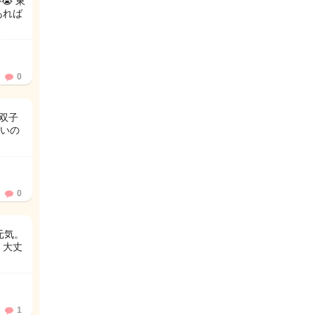
 東
あれば
0
双子
いの
0
元気。
 大丈
1