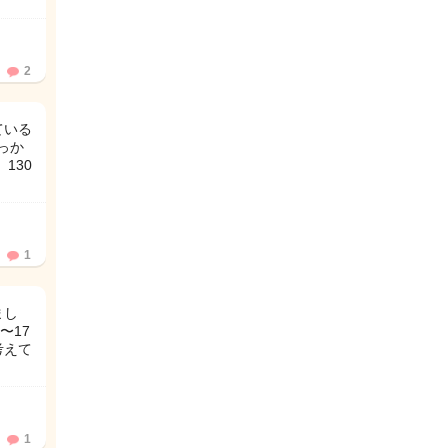
2
ている
っか
130
1
まし
〜17
考えて
1