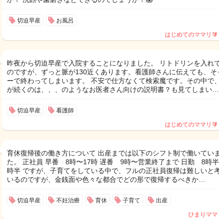
切迫早産
お風呂
はじめてのママリ🔰
昨夜から切迫早産で入院することになりました。 リトドリンを入れ
のですが、ずっと脈が130近くあります。看護師さんに伝えても、そ
ーで終わってしまいます。 不安で仕方なくて検索魔です。その中で、 
が続くのは、、、のようなお医者さん向けの説明書？も見てしまい…
切迫早産
看護師
はじめてのママリ🔰
育休復帰後の働き方について 出産までは以下のシフト制で働いてい
た。 正社員 早番 8時〜17時 遅番 9時〜営業終了まで 日勤 8時半
時半 ですが、子育てをしている中で、フルの正社員復帰は難しいと
いるのですが、金銭面や色々な都合でどの形で復帰するべきか…
切迫早産
不妊治療
育休
子育て
出産
ひまりママ