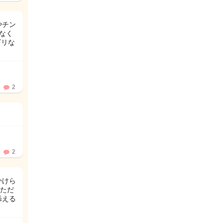
やチン
なく
ギリな
2
2
かけら
ただ
添える