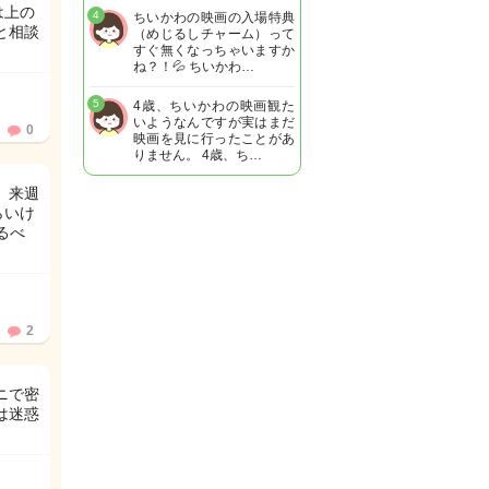
は上の
4
ちいかわの映画の入場特典
と相談
（めじるしチャーム）って
すぐ無くなっちゃいますか
ね？！💦 ちいかわ…
5
4歳、ちいかわの映画観た
いようなんですが実はまだ
0
映画を見に行ったことがあ
りません。 4歳、ち…
、来週
らいけ
るべ
2
ニで密
は迷惑