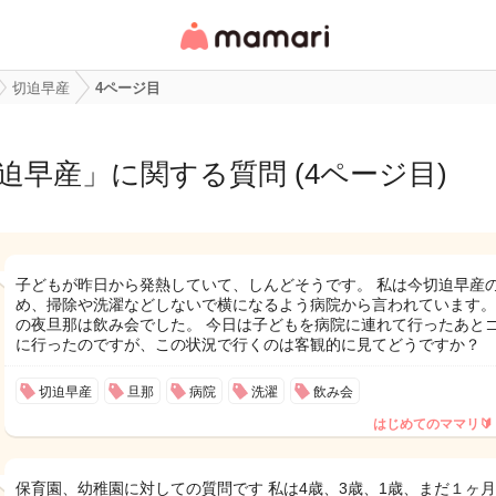
女性専用匿名QAアプ
リ・情報サイト
切迫早産
4ページ目
迫早産
」に関する質問 (4ページ目)
子どもが昨日から発熱していて、しんどそうです。 私は今切迫早産
め、掃除や洗濯などしないで横になるよう病院から言われています。
の夜旦那は飲み会でした。 今日は子どもを病院に連れて行ったあと
に行ったのですが、この状況で行くのは客観的に見てどうですか？
切迫早産
旦那
病院
洗濯
飲み会
はじめてのママリ🔰
保育園、幼稚園に対しての質問です 私は4歳、3歳、1歳、まだ１ヶ