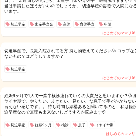
ロ、、 ２週間も休んだら、出産手当金や育休手当結構減りますか？ 
当は申請したほうがいいのでしょうか。 切迫早産の診断で入院にな
います。
切迫早産
出産手当金
産休
育休手当
申請
はじめてのママリ🔰
切迫早産で、長期入院されてる方 持ち物教えてください💦 コップな
ないもの？はどうしてますか？
切迫早産
はじめてのママリ🔰
妊娠9ヶ月で1人で一歳半検診連れていくの大変だと思いますか？💦 
ヤイヤ期で、やりたい、歩きたい、見たい、な息子で手がかからない
言えない感じです。。 待ち時間も結構あると聞いてるのと、私は軽
迫早産なので無理も出来ないしどうするか悩みます💦
切迫早産
妊娠9ヶ月
検診
息子
イヤイヤ期
はじめてのママリ