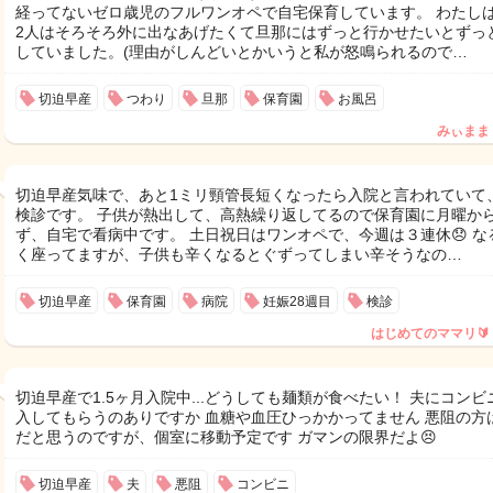
経ってないゼロ歳児のフルワンオペで自宅保育しています。 わたし
2人はそろそろ外に出なあげたくて旦那にはずっと行かせたいとずっ
していました。(理由がしんどいとかいうと私が怒鳴られるので…
切迫早産
つわり
旦那
保育園
お風呂
みぃまま
切迫早産気味で、あと1ミリ頸管長短くなったら入院と言われていて
検診です。 子供が熱出して、高熱繰り返してるので保育園に月曜か
ず、自宅で看病中です。 土日祝日はワンオペで、今週は３連休😞 な
く座ってますが、子供も辛くなるとぐずってしまい辛そうなの…
切迫早産
保育園
病院
妊娠28週目
検診
はじめてのママリ🔰
切迫早産で1.5ヶ月入院中...どうしても麺類が食べたい！ 夫にコンビ
入してもらうのありですか 血糖や血圧ひっかかってません 悪阻の方
だと思うのですが、個室に移動予定です ガマンの限界だよ😣
切迫早産
夫
悪阻
コンビニ