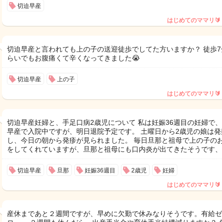
切迫早産
はじめてのママリ🔰
切迫早産と言われても上の子の送迎徒歩でしてた方いますか？ 徒歩7
らいでもお腹痛くて辛くなってきました😭
切迫早産
上の子
はじめてのママリ🔰
切迫早産妊婦と、手足口病2歳児について 私は妊娠36週目の妊婦で
早産で入院中ですが、明日退院予定です。 土曜日から2歳児の娘は発
し、今日の朝から発疹が見られました。 毎日旦那と祖母で上の子の
をしてくれていますが、旦那と祖母にも口内炎が出てきたそうです、
切迫早産
旦那
妊娠36週目
2歳児
妊婦
はじめてのママリ🔰
産休まであと２週間ですが、早めに欠勤で休みなりそうです。有給ゼ