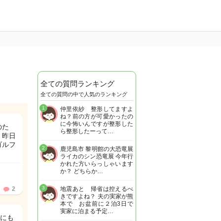
全ての質問ランキング
全ての質問の中で人気のランキング
1
仲里依紗 整形してますよ
ね？前の方が可愛かったの
に今怖いんですが整形した
のた
ら整形したーって…
 昨日
ゴルフ
2
鹿児島市 黎明館の大恐竜展
ライカのシン恐竜展 今年行
かれた方いらっしゃいます
か？ どちらか…
3
2
地震あと 帰省は控えるべ
きですよね？ 夫の実家が熊
本で お盆前に２泊3日で
実家に泊まる予定…
月にも