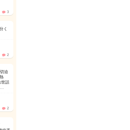
3
分く
2
、切迫
熱
お世話
…
2