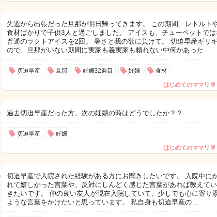
先週から出張だった旦那が明日帰ってきます。 この期間、レトルト
食材ばかりで子供3人と過ごしました。 アイスも、チューペットでは
普通のラクトアイスを2回。 暑さと我の欲に負けて。 切迫早産ギリ
ので、旦那がいない期間に実家も義実家も頼れない中何かあった…
切迫早産
旦那
妊娠32週目
妊婦
食材
はじめてのママリ🔰
過去切迫早産だった方、次の妊娠の時はどうでしたか？？
切迫早産
妊娠
はじめてのママリ🔰
切迫早産で入院された経験がある方にお聞きしたいです。 入院中に
れて嬉しかった言葉や、反対にしんどく感じた言葉があれば教えてい
きたいです。 仲の良い友人が現在入院していて、少しでも心に寄り
ような言葉をかけたいと思っています。 私自身も切迫早産の…