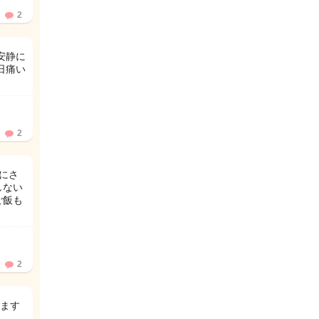
2
安静に
日痛い
2
にさ
しない
ご飯も
2
ます