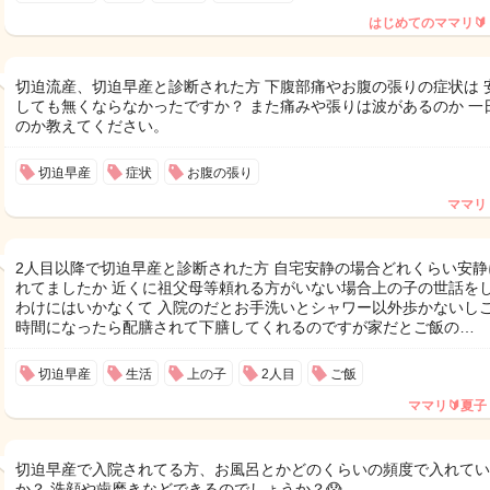
はじめてのママリ🔰
切迫流産、切迫早産と診断された方 下腹部痛やお腹の張りの症状は 
しても無くならなかったですか？ また痛みや張りは波があるのか 一
のか教えてください。
切迫早産
症状
お腹の張り
ママリ
2人目以降で切迫早産と診断された方 自宅安静の場合どれくらい安静
れてましたか 近くに祖父母等頼れる方がいない場合上の子の世話を
わけにはいかなくて 入院のだとお手洗いとシャワー以外歩かないし
時間になったら配膳されて下膳してくれるのですが家だとご飯の…
切迫早産
生活
上の子
2人目
ご飯
ママリ🔰夏子
切迫早産で入院されてる方、お風呂とかどのくらいの頻度で入れてい
か？ 洗顔や歯磨きなどできるのでしょうか？😱