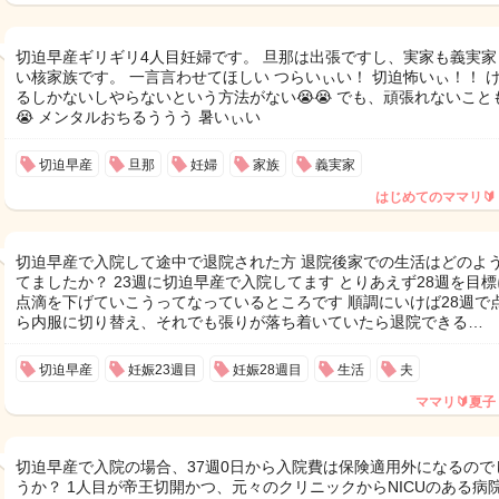
切迫早産ギリギリ4人目妊婦です。 旦那は出張ですし、実家も義実家
い核家族です。 一言言わせてほしい つらいぃい！ 切迫怖いぃ！！ 
るしかないしやらないという方法がない😭😭 でも、頑張れないこと
😭 メンタルおちるううう 暑いぃい
切迫早産
旦那
妊婦
家族
義実家
はじめてのママリ🔰
切迫早産で入院して途中で退院された方 退院後家での生活はどのよ
てましたか？ 23週に切迫早産で入院してます とりあえず28週を目
点滴を下げていこうってなっているところです 順調にいけば28週で
ら内服に切り替え、それでも張りが落ち着いていたら退院できる…
切迫早産
妊娠23週目
妊娠28週目
生活
夫
ママリ🔰夏子
切迫早産で入院の場合、37週0日から入院費は保険適用外になるので
うか？ 1人目が帝王切開かつ、元々のクリニックからNICUのある病