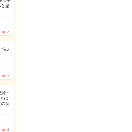
傷病手
ると思
2
ど洗え
1
絶賛イ
とは
度の切
4