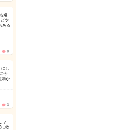
も遠
けどや
もある
0
うにし
標に今
点滴か
3
しょ
院に救