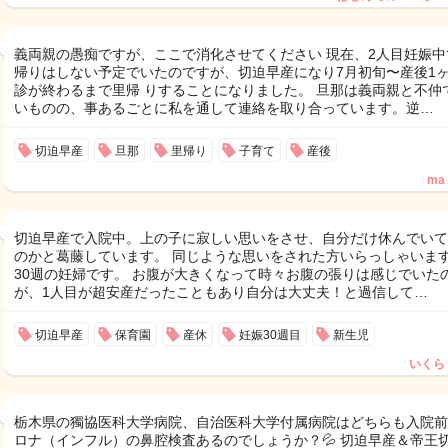
義両親の愚痴ですが、ここで消化させてください 現在、2人目妊娠中
帰りはしない予定でいたのですが、切迫早産になり7月初旬〜産後1
診が終わるまで里帰 りすることになりました。 旦那は義両親と不仲
いものの、事あるごとに私を通して連絡を取り合っています。逆…
切迫早産
旦那
里帰り
子育て
産後
ma
切迫早産で入院中。上の子に寂しい思いをさせ、自分だけ休んでいて
のかと葛藤しています。 同じような思いをされた方いらっしゃいま
30週の妊婦です。 お腹が大きくなって時々お腹の張りは感じでいた
が、1人目が超安産だったこともあり自分は大丈夫！と過信して…
切迫早産
保育園
産休
妊娠30週目
新生児
いくら
栃木県の獨協医科大学病院、自治医科大学付属病院はどちらも入院前
ロナ（インフル）の鼻腔検査あるのでしょうか？💦 切迫早産＆帝王