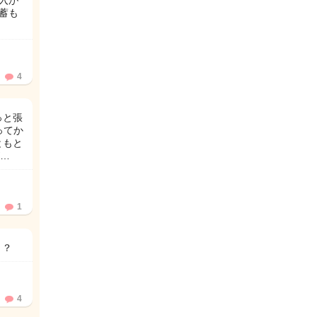
入が
蓄も
4
っと張
ってか
ともと
…
1
！？
4