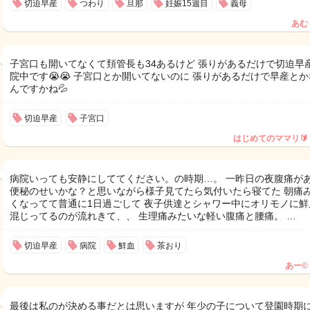
切迫早産
つわり
旦那
妊娠15週目
義母
あむ
子宮口も開いてなくて頚管長も34あるけど 張りがあるだけで切迫早
院中です😭😭 子宮口とか開いてないのに 張りがあるだけで早産と
んですかね💦
切迫早産
子宮口
はじめてのママリ🔰
病院いっても安静にしててください。の時期…。 一昨日の夜腹痛が
便秘のせいかな？と思いながら様子見てたら気付いたら寝てた 朝痛
くなってて普通に1日過ごして 夜子供達とシャワー中にオリモノに鮮
混じってるのが流れきて、、 生理痛みたいな軽い腹痛と腰痛。 …
切迫早産
病院
鮮血
茶おり
あー©
最後は私のが決める事だとは思いますが 年少の子について登園時期