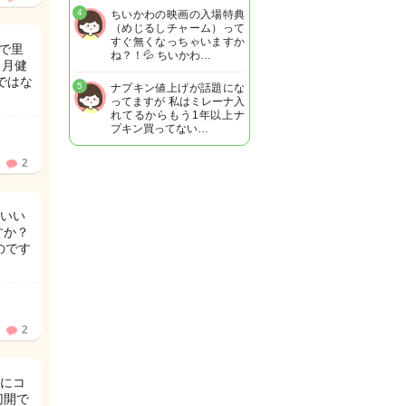
4
ちいかわの映画の入場特典
（めじるしチャーム）って
すぐ無くなっちゃいますか
で里
ね？！💦 ちいかわ…
ヶ月健
ではな
5
ナプキン値上げが話題にな
ってますが 私はミレーナ入
れてるからもう1年以上ナ
プキン買ってない…
2
いい
すか？
のです
2
にコ
切開で