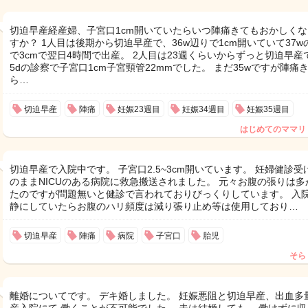
切迫早産経産婦、子宮口1cm開いていたらいつ陣痛きてもおかしくな
すか？ 1人目は後期から切迫早産で、36w辺りで1cm開いていて37w
で3cmで翌日4時間で出産。 2人目は23週くらいからずっと切迫早産で
5dの診察で子宮口1cm子宮頸管22mmでした。 まだ35wですが陣痛
ら…
切迫早産
陣痛
妊娠23週目
妊娠34週目
妊娠35週目
はじめてのママリ
切迫早産で入院中です。 子宮口2.5~3cm開いています。 妊婦健診受
のままNICUのある病院に救急搬送されました。 元々お腹の張りは多
たのですが問題無いと健診で言われておりびっくりしています。 入
静にしていたらお腹のハリ頻度は減り張り止め等は使用しており…
切迫早産
陣痛
病院
子宮口
胎児
そら
離婚についてです。 デキ婚しました。 妊娠悪阻と切迫早産、出血多