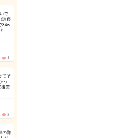
いで
の診察
34w
きた
1
けてそ
かっ
院後安
2
量の難