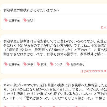
切迫早産の症状わかるかたいますか？
切迫早産
症状
じゅ
切迫早産と診断され自宅安静しててと言われているのですが、友達と
チに行く予定があるのですが行かない方が良いですよね... 子宮頸管
（2週間前で2.6cm、最近測って2.9cmでした）と言われて、お腹の
動きすぎなければないです。仕事もお休み指示で、家事以外は横に…
切迫早産
家事
友達
ランチ
お腹の張り
はじめてのママリ🔰
15w23歳プレママです｡ 先日､旦那の実家に行き義母へ妊娠報告した
ろ､ つわりの話になり酷かった旨伝えました｡ すると､『今の若い子
したりお腹出したりした服ばっか着ている､体力ないしね~』と言わ
た｡ これって『悪気は無かった､そんなつもりじゃ無かった』で 信じ