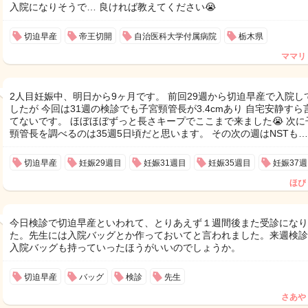
入院になりそうで… 良ければ教えてください😭
切迫早産
帝王切開
自治医科大学付属病院
栃木県
ママリ
2人目妊娠中、明日から9ヶ月です。 前回29週から切迫早産で入院し
したが 今回は31週の検診でも子宮頸管長が3.4cmあり 自宅安静すら
てないです。 ほぼほぼずっと長さキープでここまで来ました😭 次に
頸管長を調べるのは35週5日頃だと思います。 その次の週はNSTも…
切迫早産
妊娠29週目
妊娠31週目
妊娠35週目
妊娠37
ほぴ
今日検診で切迫早産といわれて、とりあえず１週間後また受診になり
た。先生には入院バッグとか作っておいてと言われました。来週検診
入院バッグも持っていったほうがいいのでしょうか。
切迫早産
バッグ
検診
先生
さあや