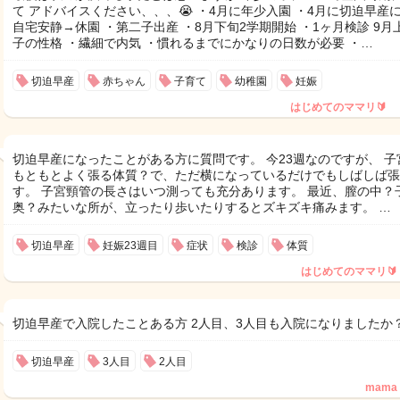
て アドバイスください、、、😭 ・4月に年少入園 ・4月に切迫早産
自宅安静→休園 ・第二子出産 ・8月下旬2学期開始 ・1ヶ月検診 9月
子の性格 ・繊細で内気 ・慣れるまでにかなりの日数が必要 ・…
切迫早産
赤ちゃん
子育て
幼稚園
妊娠
はじめてのママリ🔰
切迫早産になったことがある方に質問です。 今23週なのですが、 子
もともとよく張る体質？で、ただ横になっているだけでもしばしば張
す。 子宮頸管の長さはいつ測っても充分あります。 最近、膣の中？
奥？みたいな所が、立ったり歩いたりするとズキズキ痛みます。 …
切迫早産
妊娠23週目
症状
検診
体質
はじめてのママリ🔰
切迫早産で入院したことある方 2人目、3人目も入院になりましたか
切迫早産
3人目
2人目
mama