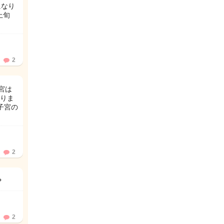
になり
上旬
2
宮は
りま
子宮の
2
？
2