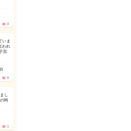
0
ていま
言われ
子宮
週目
0
まし
の時
1