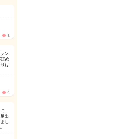
1
ラン
が短め
張りは
4
とこ
は足出
れまし
…