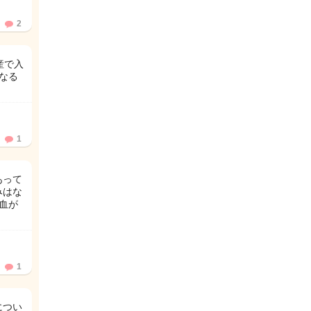
2
産で入
かなる
1
あって
みはな
血が
1
につい