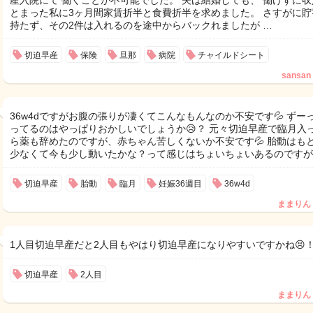
産入院にて 働くことが不可能でした。 夫は結婚しても、 働けずに収
とまった私に3ヶ月間家賃折半と食費折半を求めました。 さすがに貯
持たず、その2件は入れるのを途中からバックれましたが …
切迫早産
保険
旦那
病院
チャイルドシート
sansan
36w4dですがお腹の張りが凄くてこんなもんなのか不安です💦 ずー
ってるのはやっぱりおかしいでしょうか😥？ 元々切迫早産で臨月入
ら薬も辞めたのですが、赤ちゃん苦しくないか不安です💦 胎動はも
少なくて今も少し動いたかな？って感じはちょいちょいあるのですが
切迫早産
胎動
臨月
妊娠36週目
36w4d
ままりん
1人目切迫早産だと2人目もやはり切迫早産になりやすいですかね😣
切迫早産
2人目
ままりん