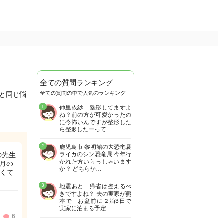
全ての質問ランキング
全ての質問の中で人気のランキング
たと同じ悩
1
仲里依紗 整形してますよ
ね？前の方が可愛かったの
に今怖いんですが整形した
ら整形したーって…
2
鹿児島市 黎明館の大恐竜展
の先生
ライカのシン恐竜展 今年行
かれた方いらっしゃいます
ヶ月の
か？ どちらか…
くて
3
地震あと 帰省は控えるべ
きですよね？ 夫の実家が熊
本で お盆前に２泊3日で
実家に泊まる予定…
6