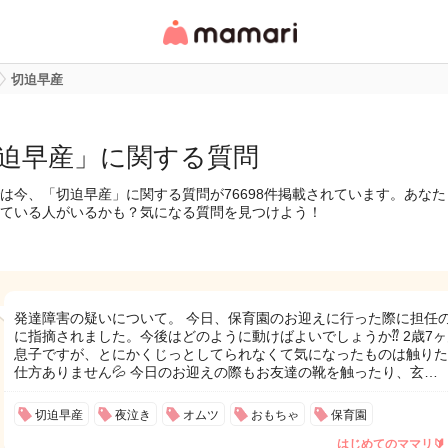
女性専用匿名QAアプ
リ・情報サイト
切迫早産
迫早産」に関する質問
は今、「切迫早産」に関する質問が76698件掲載されています。あな
ている人がいるかも？気になる質問を見つけよう！
発達障害の疑いについて。 今日、保育園のお迎えに行った際に担任
に指摘されました。今後はどのように動けばよいでしょうか⁇ 2歳7
息子ですが、とにかくじっとしてられなくて気になったものは触りた
仕方ありません💦 今日のお迎えの際もお友達の靴を触ったり、玄…
切迫早産
夜泣き
オムツ
おもちゃ
保育園
はじめてのママリ🔰