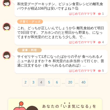
和光堂グーグーキッチン、ピジョン食育レシピの離乳食
パウチが税込106円は安いですよね？🤔
はじめてのママリ🔰
1
子育て・グッズ
これ、どっちが正しいんでしょうか💦 離乳食始めて明日
で3日目です。 アカホンのだと明日から野菜も、になっ
てますが和光堂のだとまだもう少し先、で…
はじめてのママリ🔰
4
家事・料理
サイゼリヤって1才になったばかりの子が 食べられるメ
ニューありますか？🍚 和光堂のお弁当持って行くか、普
通に注文するか（食べられるものあれば）…
はじめてのママリ🔰
5
2
3
4
5
6
…
20
…
40