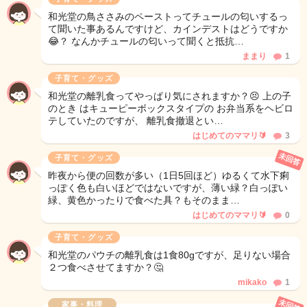
和光堂の鳥ささみのペーストってチュールの匂いするっ
て聞いた事あるんですけど、カインデストはどうですか
😂？ なんかチュールの匂いって聞くと抵抗…
ままり
1
子育て・グッズ
和光堂の離乳食ってやっぱり気にされますか？😣 上の子
のとき はキューピーボックスタイプの お弁当系をヘビロ
テしていたのですが、 離乳食撤退とい…
はじめてのママリ🔰
3
未回答
子育て・グッズ
昨夜から便の回数が多い（1日5回ほど）ゆるくて水下痢
っぽく色も白いほどではないですが、薄い緑？白っぽい
緑、黄色かったりで食べた具？もそのまま…
はじめてのママリ🔰
0
子育て・グッズ
和光堂のパウチの離乳食は1食80gですが、足りない場合
２つ食べさせてますか？🤔
mikako
1
未回答
家事・料理