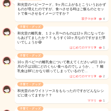
和光堂のベビーフード、9ヶ月に上がるとこういうおかず
ものが増えたのですが、食べさせる時はご飯ものとセッ
トで食べさせるイメージですか？
双子マホ🔰
4
子育て・グッズ
和光堂の離乳食、１２ヶ月〜のものは12ヶ月になってか
らあげてましたか？？ もうすぐ10ヶ月なのですがまだ早
いでしょうか😅
はじめてのママリ🔰
1
子育て・グッズ
10ヶ月ベビーの離乳食について教えてください👶🏻 10ヶ
月の子は1回にどのくらい食べるのでしょうか、、？ 離
乳食はBFにかなり頼ってしまっているので…
はじめてのママリ🔰
2
子育て・グッズ
和光堂のホワイトソースをもらったのですがどんなレシ
ピに使ってますか？？
ママリ
1
子育て・グッズ