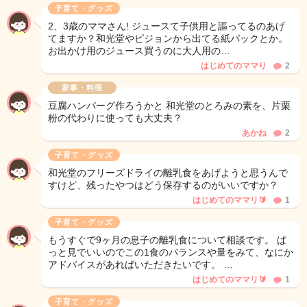
子育て・グッズ
2、3歳のママさん! ジュースて子供用と謳ってるのあげ
てますか？和光堂やピジョンから出てる紙パックとか。
お出かけ用のジュース買うのに大人用の…
はじめてのママり
2
家事・料理
豆腐ハンバーグ作ろうかと 和光堂のとろみの素を、片栗
粉の代わりに使っても大丈夫？
あかね
2
子育て・グッズ
和光堂のフリーズドライの離乳食をあげようと思うんで
すけど、残ったやつはどう保存するのがいいですか？
はじめてのママリ🔰
1
子育て・グッズ
もうすぐで9ヶ月の息子の離乳食について相談です。 ぱ
っと見でいいのでこの1食のバランスや量をみて、なにか
アドバイスがあればいただきたいです。 …
はじめてのママリ🔰
1
子育て・グッズ