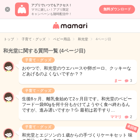
アプリでいつでもアクセス！
無料ダウンロード
ママに嬉しい！アプリ限定
キャンペーンも随時配信中！
女性専用匿名QA
アプリ・情報サ
トップ
子育て・グッズ
ベビー用品
和光堂
4ページ目
イト
和光堂に関する質問一覧
(4ページ目)
子育て・グッズ
おやつで、和光堂のウエハースや卵ボーロ、クッキーな
どあげるのよくないですか？？
まー
3
子育て・グッズ
生後8ヶ月、離乳食始めて2ヶ月目です。和光堂のベビー
フード一袋80gを何十分もかけてようやく食べ終わるん
ですが、進み遅いですか？💦 最初は若干すり…
ママリ
2
未回答
子育て・グッズ
和光堂とエジソンの１歳からの手づくりケーキセット 味