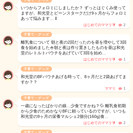
子育て・グッズ
いつからフォロミにしましたか？ ずっとはぐくみ使って
ますが、和光堂とビーンスタークだけ9ヶ月からフォロミ
あって悩みます…🍼
はじめてのママリ🔰
2
子育て・グッズ
離乳食について 朝と夜の2回だったのを昼を増やして3回
食を始めました🍚朝と夜は作り置きしたものを昼は和光
堂のレトルトパウチをあげていて3回を始め…
はじめてのママリ🔰
1
子育て・グッズ
和光堂のBFパウチあげる時って、8ヶ月だと2袋あげてま
すか？？
ママリ
1
子育て・グッズ
一歳になったばかりの娘…少食ですかね？💦 離乳食初期
から少食のためかなりBFに頼っているのですが、いつも
和光堂の9ヶ月の栄養マルシェ2個分(160g)食…
はじめてのママリ🔰
2
子育て・グッズ