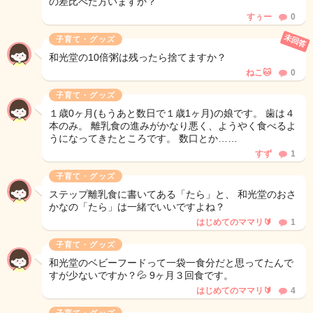
の差比べた方いますか？
すぅー
0
未回答
子育て・グッズ
和光堂の10倍粥は残ったら捨てますか？
ねこ🐱
0
子育て・グッズ
１歳0ヶ月(もうあと数日で１歳1ヶ月)の娘です。 歯は４
本のみ。 離乳食の進みがかなり悪く、ようやく食べるよ
うになってきたところです。 数口とか……
すず
1
子育て・グッズ
ステップ離乳食に書いてある「たら」と、 和光堂のおさ
かなの「たら」は一緒でいいですよね？
はじめてのママリ🔰
1
子育て・グッズ
和光堂のベビーフードって一袋一食分だと思ってたんで
すが少ないですか？💦 9ヶ月３回食です。
はじめてのママリ🔰
4