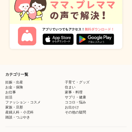
カテゴリ一覧
妊娠・出産
子育て・グッズ
お金・保険
住まい
お仕事
家事・料理
妊活
サプリ・健康
ファッション・コスメ
ココロ・悩み
家族・旦那
お出かけ
産婦人科・小児科
その他の疑問
雑談・つぶやき