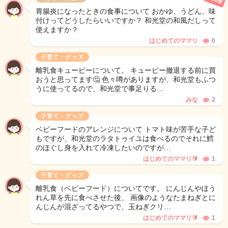
胃腸炎になったときの食事について おかゆ、うどん、味
付けってどうしたらいいですか？ 和光堂の和風だしって
使えますか？
はじめてのママリ
0
子育て・グッズ
離乳食キューピーについて。 キューピー撤退する前に買
おうと思ってます🤔 色々噂がありますが、和光堂もふつ
うに使ってるので、和光堂で事足りる…
みな
2
子育て・グッズ
ベビーフードのアレンジについて トマト味が苦手な子ど
もですが、和光堂のラタトゥイユは食べるのでそれに鱈
のほぐし身を入れて冷凍したいのですが…
はじめてのママリ🔰
1
子育て・グッズ
離乳食（ベビーフード）についてです。 にんじんやほう
れん草を先に食べさせた後、 画像のようなたまねぎとに
んじんが混ざってるやつで、玉ねぎクリ…
はじめてのママリ🔰
1