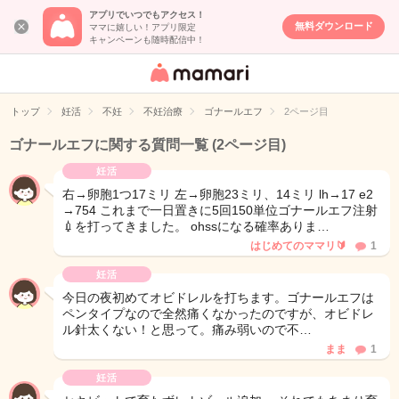
アプリでいつでもアクセス！
無料ダウンロード
ママに嬉しい！アプリ限定
キャンペーンも随時配信中！
女性専用匿名QA
アプリ・情報サ
トップ
妊活
不妊
不妊治療
ゴナールエフ
2ページ目
イト
ゴナールエフに関する質問一覧
(2ページ目)
妊活
右→卵胞1つ17ミリ 左→卵胞23ミリ、14ミリ lh→17 e2
→754 これまで一日置きに5回150単位ゴナールエフ注射
💉を打ってきました。 ohssになる確率ありま…
はじめてのママリ🔰
1
妊活
今日の夜初めてオビドレルを打ちます。ゴナールエフは
ペンタイプなので全然痛くなかったのですが、オビドレ
ル針太くない！と思って。痛み弱いので不…
まま
1
妊活