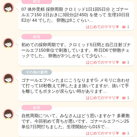
妊活
07 体外受精 採卵周期 クロミッド1日1回5日分 とゴナー
ルエフ150 1日おきに3回分(計450) を使って 生理10日目
E2が 44 でした。 卵胞は8こぐらい…
はじめてのママリ🔰
1
妊活
初めての採卵周期です。クロミッド5日間と自己注射ゴナ
ールエフ150単位で刺激しています。 昨日D6で卵胞チェ
ックでした。 卵胞が3つしかなくて少ない…
はじめてのママリ🔰
1
その他の疑問
ゴナールエフペンたまにこうなります💦 メモリに合わせ
て打って10秒数えて押したまま抜いてますが、抜いて手
を離してもボタンが戻らない時があります…
はじめてのママリ🔰
1
妊活
自然周期について。みなさんはどう思いますか？ 多嚢胞
です。今回初めて育ちが悪いです。ゴナールエフペン25
単位7日間打ちました。生理開始からD15で…
はじめてのママリ🔰
1