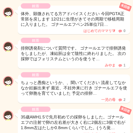
未回答
妊活
体外、顕微されてる方アドバイスください 今回PGTA正
常胚を戻します 12/21に生理がきてその周期で移植周期
に入りました。 ゴナールエフペン25単位7日…
はじめてのママリ🔰
0
妊活
排卵誘発剤について質問です。 ゴナールエフで排卵誘発
をしましたが、凍結胚は全て陰性に終わりました。 次の
採卵ではフォリスチムというのを使うそ…
みやま
1
妊活
ちょっと愚痴というか、、聞いてください 流産してなか
なか妊娠出来ず 最近、不妊外来に行き ゴナールエフを使
って卵胞を育てていました 予定の排卵…
一児の母
2
未回答
妊活
35歳AMH1.5で先月初めての採卵をしました。ゴナール
エフの注射で卵の左右差が大きく右に2個左に3個で右が
1.8mm左はたしか0.8mmくらいでした。(うろ覚…