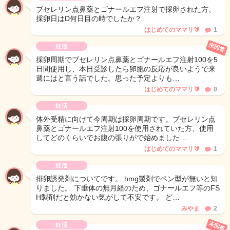
ブセレリン点鼻薬とゴナールエフ注射で採卵された方、
採卵日はD何日目の時でしたか？
はじめてのママリ🔰
1
未回答
妊活
採卵周期でブセレリン点鼻薬とゴナールエフ注射100を5
日間使用し、本日受診したら卵胞の反応が良いようで来
週にはと言う話でした。思った予定よりも…
はじめてのママリ🔰
0
妊活
体外受精に向けて今周期は採卵周期です。ブセレリン点
鼻薬とゴナールエフ注射100を使用されていた方、使用
してどのくらいでお腹の張りがで始めました…
はじめてのママリ🔰
1
妊活
排卵誘発剤についてです。 hmg製剤でペン型が無いと知
りました。 下垂体の無月経のため、ゴナールエフ等のFS
H製剤だと効かない気がして不安です。 ど…
みやま
2
未回答
妊活