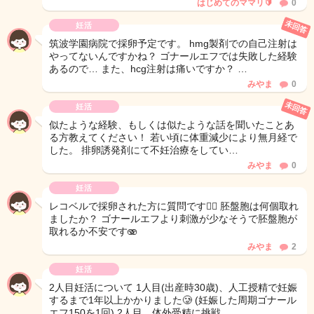
はじめてのママリ🔰
0
未回答
妊活
筑波学園病院で採卵予定です。 hmg製剤での自己注射は
やってないんですかね？ ゴナールエフでは失敗した経験
あるので… また、hcg注射は痛いですか？ …
みやま
0
未回答
妊活
似たような経験、もしくは似たような話を聞いたことあ
る方教えてください！ 若い頃に体重減少により無月経で
した。 排卵誘発剤にて不妊治療をしてい…
みやま
0
妊活
レコベルで採卵された方に質問です🙋‍♀️ 胚盤胞は何個取れ
ましたか？ ゴナールエフより刺激が少なそうで胚盤胞が
取れるか不安です🫨
みやま
2
妊活
2人目妊活について 1人目(出産時30歳)、人工授精で妊娠
するまで1年以上かかりました🥲 (妊娠した周期ゴナール
エフ150を1回) 2人目、体外受精に挑戦…