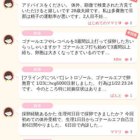
アドバイスをください。 体外、顕微で検査された方見て
いただけると嬉しいです 28歳夫婦です。私は多嚢胞で旦
那は精子の運動率が悪いです。2人目不妊…
はじめてのママリ🔰
0
未回答
妊活
ゴナールエフやレコベルを3週間以上打って採卵した方い
らっしゃいますか？ ゴナールエフ打ち始めて3週間以上
経ち、卵胞は大きくなってきているのです…
k8m
0
妊活
[フライングについて] レトロゾール、ゴナールエフで卵
胞育て 1/23にhcg5000注射しました。 行為は1/22.23.24
です。 今のところ特に妊娠症状はありま…
ぱんと
1
妊活
採卵経験あるかた 生理何日目で採卵できましたか？ 今回
初めての体外受精で、生理1日目からゴナールエフ自己注
射6日間やりました。 6日目で内診した…
ママリ
3