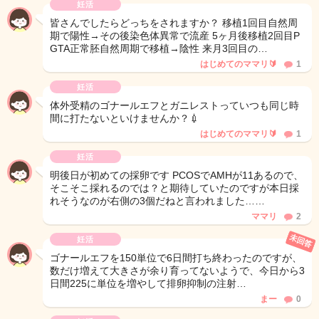
妊活
皆さんでしたらどっちをされますか？ 移植1回目自然周
期で陽性→その後染色体異常で流産 5ヶ月後移植2回目P
GTA正常胚自然周期で移植→陰性 来月3回目の…
はじめてのママリ🔰
1
妊活
体外受精のゴナールエフとガニレストっていつも同じ時
間に打たないといけませんか？💉
はじめてのママリ🔰
1
妊活
明後日が初めての採卵です PCOSでAMHが11あるので、
そこそこ採れるのでは？と期待していたのですが本日採
れそうなのが右側の3個だねと言われました……
ママリ
2
未回答
妊活
ゴナールエフを150単位で6日間打ち終わったのですが、
数だけ増えて大きさが余り育ってないようで、今日から3
日間225に単位を増やして排卵抑制の注射…
まー
0