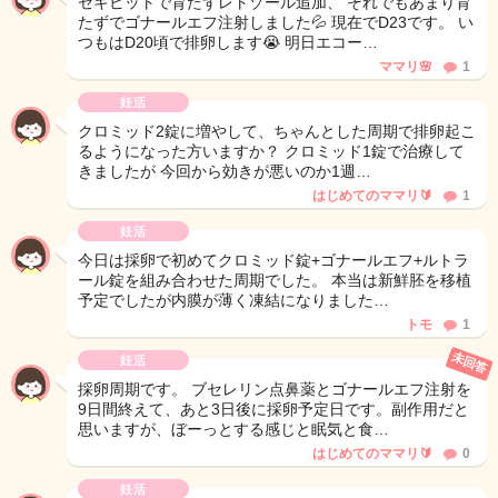
セキビットで育たずレトゾール追加、 それでもあまり育
たずでゴナールエフ注射しました💦 現在でD23です。 い
つもはD20頃で排卵します😭 明日エコー…
ママリ🌸
1
妊活
クロミッド2錠に増やして、ちゃんとした周期で排卵起こ
るようになった方いますか？ クロミッド1錠で治療して
きましたが 今回から効きが悪いのか1週…
はじめてのママリ🔰
1
妊活
今日は採卵で初めてクロミッド錠+ゴナールエフ+ルトラ
ール錠を組み合わせた周期でした。 本当は新鮮胚を移植
予定でしたが内膜が薄く凍結になりました…
トモ
1
未回答
妊活
採卵周期です。 ブセレリン点鼻薬とゴナールエフ注射を
9日間終えて、あと3日後に採卵予定日です。副作用だと
思いますが、ぼーっとする感じと眠気と食…
はじめてのママリ🔰
0
妊活