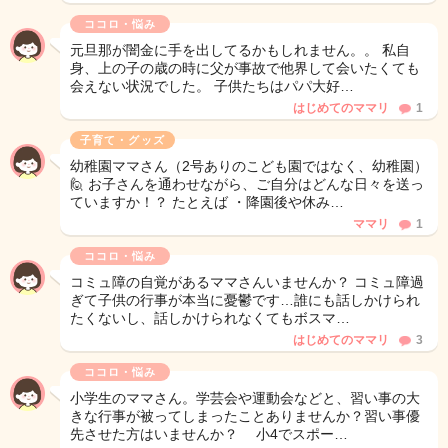
ココロ・悩み
元旦那が闇金に手を出してるかもしれません。。 私自
身、上の子の歳の時に父が事故で他界して会いたくても
会えない状況でした。 子供たちはパパ大好…
はじめてのママリ
1
子育て・グッズ
幼稚園ママさん（2号ありのこども園ではなく、幼稚園）
🙋 お子さんを通わせながら、ご自分はどんな日々を送っ
ていますか！？ たとえば ・降園後や休み…
ママリ
1
ココロ・悩み
コミュ障の自覚があるママさんいませんか？ コミュ障過
ぎて子供の行事が本当に憂鬱です…誰にも話しかけられ
たくないし、話しかけられなくてもボスマ…
はじめてのママリ
3
ココロ・悩み
小学生のママさん。学芸会や運動会などと、習い事の大
きな行事が被ってしまったことありませんか？習い事優
先させた方はいませんか？ 小4でスポー…