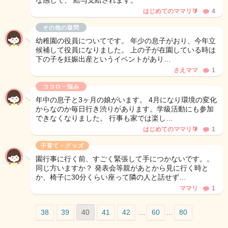
な感じで、 給与支給されます。
はじめてのママリ🔰
4
その他の疑問
幼稚園の役員についてです。 年少の息子がおり、今年立
候補して役員になりました。 上の子が在園している時は
下の子を妊娠出産というイベントがあり…
さえママ
1
ココロ・悩み
年中の息子と3ヶ月の娘がいます。 4月になり環境の変化
からなのか毎日行き渋りがあります。学級活動にも参加
できなくなりました。 行事も家では楽し…
はじめてのママリ🔰
1
子育て・グッズ
園行事に行く前、すごく緊張して手につかないです。。
同じ方いますか？ 発表会等親があとから見に行く時と
か、椅子に30分くらい座って隣の人と話せず…
ママリ
1
38
39
40
41
42
…
60
…
80