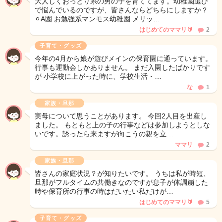
大人しくおっとり系の男の子を育ててます。幼稚園選び
で悩んでいるのですが、皆さんならどちらにしますか？
⚪︎A園 お勉強系マンモス幼稚園 メリッ…
はじめてのママリ🔰
2
子育て・グッズ
今年の4月から娘が遊びメインの保育園に通っています。
行事も運動会しかありません。 まだ入園したばかりです
が 小学校に上がった時に、学校生活・…
な
1
家族・旦那
実母について思うことがあります。 今回2人目を出産し
ました。 もともと上の子の行事などは参加しようとしな
いです。誘ったら来ますが向こうの親を立…
ママリ
2
家族・旦那
皆さんの家庭状況？が知りたいです。 うちは私が時短、
旦那がフルタイムの共働きなのですが息子が体調崩した
時や保育所の行事の時はだいたい私だけが…
はじめてのママリ🔰
5
子育て・グッズ