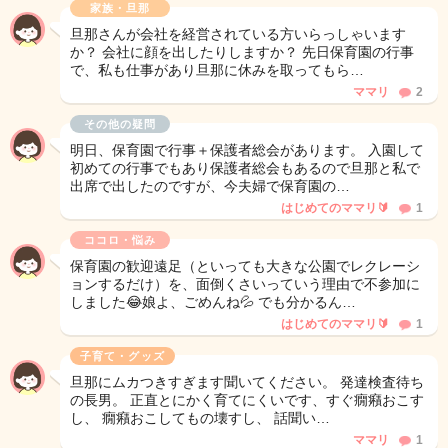
家族・旦那
旦那さんが会社を経営されている方いらっしゃいます
か？ 会社に顔を出したりしますか？ 先日保育園の行事
で、私も仕事があり旦那に休みを取ってもら…
ママリ
2
その他の疑問
明日、保育園で行事＋保護者総会があります。 入園して
初めての行事でもあり保護者総会もあるので旦那と私で
出席で出したのですが、今夫婦で保育園の…
はじめてのママリ🔰
1
ココロ・悩み
保育園の歓迎遠足（といっても大きな公園でレクレーシ
ョンするだけ）を、面倒くさいっていう理由で不参加に
しました😂娘よ、ごめんね💦 でも分かるん…
はじめてのママリ🔰
1
子育て・グッズ
旦那にムカつきすぎます聞いてください。 発達検査待ち
の長男。 正直とにかく育てにくいです、すぐ癇癪おこす
し、 癇癪おこしてもの壊すし、 話聞い…
ママリ
1