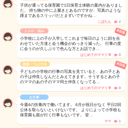
子供が通ってる保育園で1日保育士体験の案内がありまし
た。 持ち物の中に上履きとあるのですが、写真のような
踵まであるスリッパだとまずいですかね…
こばたん
2
未回答
ココロ・悩み
小学校に上の子が入学してこれまで毎日のように顔を合
わせていた方達と会う機会がめっきり減った。 行事の度
に会うのが久しぶりで色んな方とお話でき…
はじめてのママリ🔰
0
未回答
雑談・つぶやき
子どもの小学校の行事の写真を見ていると、あの子とあ
の子は仲良しなんだとみえてきます。そうするとあの子
のママのあの子のママ同士仲良くなってる…
はじめてのママリ🔰
0
お仕事
今週4の扶養内で働いてます。 6月が祝日がなく 平日2回
公休を取らないといけないです。 よりによって小学校も
保育園も親が行く行事もないです。 皆…
ママ
1