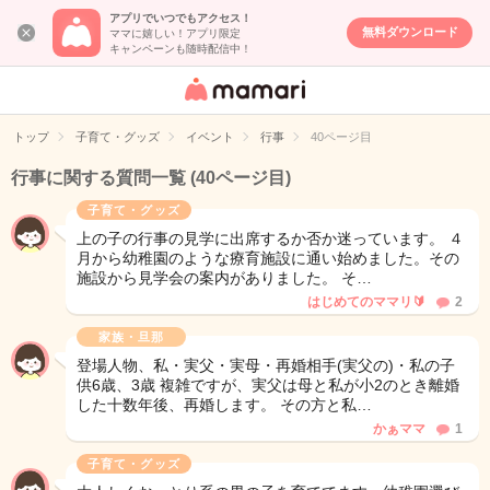
アプリでいつでもアクセス！
無料ダウンロード
ママに嬉しい！アプリ限定
キャンペーンも随時配信中！
女性専用匿名QA
アプリ・情報サ
トップ
子育て・グッズ
イベント
行事
40ページ目
イト
行事に関する質問一覧
(40ページ目)
子育て・グッズ
上の子の行事の見学に出席するか否か迷っています。 ４
月から幼稚園のような療育施設に通い始めました。その
施設から見学会の案内がありました。 そ…
はじめてのママリ🔰
2
家族・旦那
登場人物、私・実父・実母・再婚相手(実父の)・私の子
供6歳、3歳 複雑ですが、実父は母と私が小2のとき離婚
した十数年後、再婚します。 その方と私…
かぁママ
1
子育て・グッズ