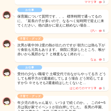
ママリ🔰
3
お仕事
保育園について質問です、、。 標準時間で通ってるの
に、「延長の子が多いので、なるべく短時間で迎えに来
てください。他の誰かに迎えに頼めない場合…
ぴい
6
子育て・グッズ
次男が夜中39.2度の熱が出たのですが 朝方には熱も下が
り食欲も元気もあります。 病院に受診したところ、喉が
赤いから風邪かな？ と検査もなく終わり…
なぁ
1
お仕事
受付の少ない職場で 土曜交代で出ながらやってる方 どう
しても相手方が2週連続してしまう場合 どう対応してま
すか💦 ※そもそも2週連続はしたくないと…
はじめてのママリ🔰
1
子育て・グッズ
年少児の赤ちゃん返り、いつまで続くのか。。 この4〜5
月は我が家でイベントが目白押しでした。 長男の卒園、