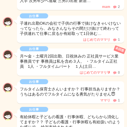
入学 次男年少へ進級 三男の出産 新居…
mam
2
お仕事
子連れ出勤OKの会社で子供の行事で抜けなきゃいけない
ってなったら、みなさんならその間だけ抜けて終わって
子供連れて仕事に戻るか有給取って1日休む…
はじめてのママリ
1
未回答
お仕事
月〜金・土曜月2回出勤、日祝休みの 正社員サービス業
事務員です 事務員は私を含め３人、 ・フルタイム正社
員 1人 ・フルタイムパート １人(土日…
はじめてのママリ🔰
0
お仕事
フルタイム保育士さんいますか？ 行事担当ありますか？
うちはあるのでフルタイムになる勇気がたりません😇
ママリ
1
お仕事
有給休暇と子どもの看護・行事休暇、どちらから消化し
てますか？？ 子どもの看護・行事休暇も有給扱いのよう