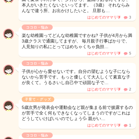
本人がいきたくないといってます。（3歳） それならみ
んなで違う所、お出かけしたいと。 旦那も…
はじめてのママリ🔰
3
ココロ・悩み
楽な幼稚園ってどんな幼稚園ですかね? 子供が4月から満
3歳クラスで通園してますが、 毎月親子行事ばかりで、
人見知りの私にとってはめちゃくちゃ負担…
はじめてのママリ🔰
5
ココロ・悩み
子供が心から愛せないです。自分の望むような子になら
ないから苦手です。もっと優しくて大人しくて素直な子
が良くて。うるさいし自己中で頑固な子で…
はじめてのママリ🔰
2
子育て・グッズ
5歳次男が発表会や運動会など親が集まる前で披露するの
が苦手で全く何もできなくなってしまうのですがこれは
どうしていけばいいのでしょう💦 親がい…
はじめてのママリ🔰
1
ココロ・悩み