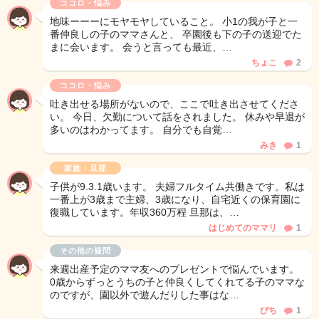
ココロ・悩み
地味ーーーにモヤモヤしていること。 小1の我が子と一
番仲良しの子のママさんと、 卒園後も下の子の送迎でた
まに会います。 会うと言っても最近、…
ちょこ
2
ココロ・悩み
吐き出せる場所がないので、ここで吐き出させてくださ
い。 今日、欠勤について話をされました。 休みや早退が
多いのはわかってます。 自分でも自覚…
みき
1
家族・旦那
子供が9.3.1歳います。 夫婦フルタイム共働きです。私は
一番上が3歳まで主婦、3歳になり、自宅近くの保育園に
復職しています。年収360万程 旦那は、…
はじめてのママリ
1
その他の疑問
来週出産予定のママ友へのプレゼントで悩んでいます。
0歳からずっとうちの子と仲良くしてくれてる子のママな
のですが、園以外で遊んだりした事はな…
ぴち
1