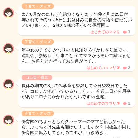
子育て・グッズ
まだ8月なのにもう有給無くなりました😭 4月に25日付
与されてそのうち5日はお盆休みに自分の有給を使わない
といけません。 2歳と3歳の子がいて保育園…
はじめてのママリ
3
子育て・グッズ
年中女の子です かなりの人見知り恥ずかしがり屋です。
運動会、参観日、行事ごと 全てママから泣いて離れませ
ん。 お祭りとか行ってお友達がきて…
はじめてのママリ🔰
2
ココロ・悩み
夏休み期間の8月のみ学童を登録して今日登校日でした
が、コロナが流行っているらしく。。 今週土日から用事
がありコロナにかかりたくないです💦 金曜…
はじめてのママリ🔰
1
子育て・グッズ
保育園のちょっとしたクレーマーのママと親しかった
ら、ぶっちゃけ先生も避けたりしますか？ 同級生が同じ
保育園に転入してきたのですが、行き過ぎ…