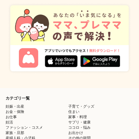
カテゴリ一覧
妊娠・出産
子育て・グッズ
お金・保険
住まい
お仕事
家事・料理
妊活
サプリ・健康
ファッション・コスメ
ココロ・悩み
家族・旦那
お出かけ
産婦人科・小児科
その他の疑問