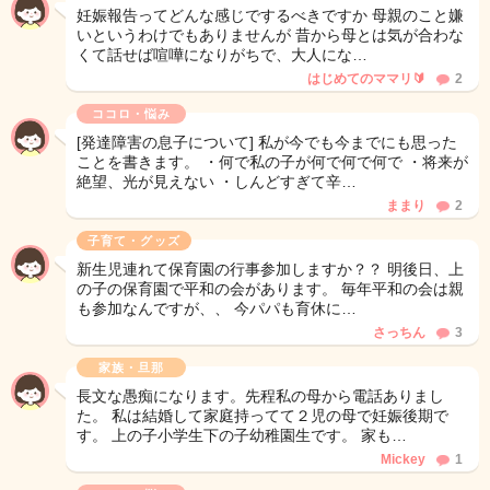
妊娠報告ってどんな感じでするべきですか 母親のこと嫌
いというわけでもありませんが 昔から母とは気が合わな
くて話せば喧嘩になりがちで、大人にな…
はじめてのママリ🔰
2
ココロ・悩み
[発達障害の息子について] 私が今でも今までにも思った
ことを書きます。 ・何で私の子が何で何で何で ・将来が
絶望、光が見えない ・しんどすぎて辛…
ままり
2
子育て・グッズ
新生児連れて保育園の行事参加しますか？？ 明後日、上
の子の保育園で平和の会があります。 毎年平和の会は親
も参加なんですが、、 今パパも育休に…
さっちん
3
家族・旦那
長文な愚痴になります。先程私の母から電話ありまし
た。 私は結婚して家庭持ってて２児の母で妊娠後期で
す。 上の子小学生下の子幼稚園生です。 家も…
Mickey
1