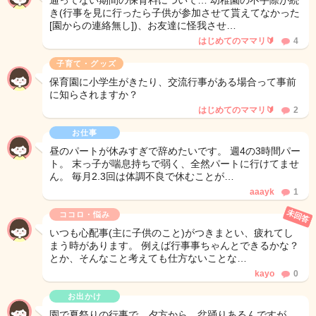
通ってない期間の保育料について… 幼稚園の不手際が続
き(行事を見に行ったら子供が参加させて貰えてなかった
[園からの連絡無し])、お友達に怪我させ…
はじめてのママリ🔰
4
子育て・グッズ
保育園に小学生がきたり、交流行事がある場合って事前
に知らされますか？
はじめてのママリ🔰
2
お仕事
昼のパートが休みすぎで辞めたいです。 週4の3時間パー
ト。 末っ子が喘息持ちで弱く、全然パートに行けてませ
ん。 毎月2.3回は体調不良で休むことが…
aaayk
1
未回答
ココロ・悩み
いつも心配事(主に子供のこと)がつきまとい、疲れてし
まう時があります。 例えば行事事ちゃんとできるかな？
とか、そんなこと考えても仕方ないことな…
kayo
0
お出かけ
園で夏祭りの行事で、夕方から、盆踊りあるんですが、