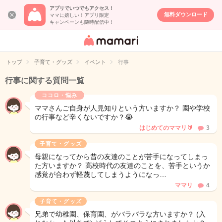
アプリでいつでもアクセス！
無料ダウンロード
ママに嬉しい！アプリ限定
キャンペーンも随時配信中！
女性専用匿名QA
アプリ・情報サ
トップ
子育て・グッズ
イベント
行事
イト
行事に関する質問一覧
ココロ・悩み
ママさんご自身が人見知りという方いますか？ 園や学校
の行事など辛くないですか？😭
はじめてのママリ🔰
3
子育て・グッズ
母親になってから昔の友達のことが苦手になってしまっ
た方いますか？ 高校時代の友達のことを、苦手というか
感覚が合わず軽蔑してしまうようになっ…
ママリ
4
子育て・グッズ
兄弟で幼稚園、保育園、がバラバラな方いますか？ (入