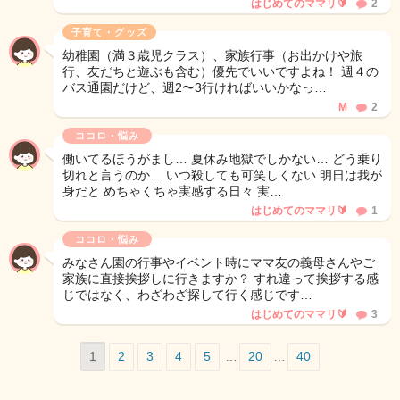
はじめてのママリ🔰
2
子育て・グッズ
幼稚園（満３歳児クラス）、家族行事（お出かけや旅
行、友だちと遊ぶも含む）優先でいいですよね！ 週４の
バス通園だけど、週2〜3行ければいいかなっ…
M
2
ココロ・悩み
働いてるほうがまし… 夏休み地獄でしかない… どう乗り
切れと言うのか… いつ殺しても可笑しくない 明日は我が
身だと めちゃくちゃ実感する日々 実…
はじめてのママリ🔰
1
ココロ・悩み
みなさん園の行事やイベント時にママ友の義母さんやご
家族に直接挨拶しに行きますか？ すれ違って挨拶する感
じではなく、わざわざ探して行く感じです…
はじめてのママリ🔰
3
1
2
3
4
5
…
20
…
40