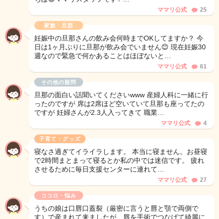
ママリ公式
25
家族・旦那
妊娠中の旦那さんの飲み会何時までOKしてますか？ 今
日は1ヶ月ぶりに旦那が飲み会でいません😊 現在妊娠30
週なので緊急で何かあることはほぼないと…
ママリ公式
61
その他の疑問
旦那の面白い話聞いてくださいwww 産婦人科に一緒に行
ったのですが 席は2席ほど空いていて旦那も座ってたの
ですが 妊婦さんが2.3人入ってきて 職業…
ママリ公式
4
子育て・グッズ
寝なさ過ぎてイライラします。 本当に寝ません。お昼寝
で2時間まとまって寝るとか私の中では迷信です。 疲れ
させるために毎日支援センターに連れて…
ママリ公式
27
ココロ・悩み
うちの娘は口唇口蓋裂（厳密に言うと唇と顎で両側で
す）で産まれて来ましたが、唇を手術でつなげて綺麗に