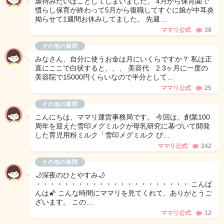
虐待みたいはことしてしまいました。 4月から保育園で
慣らし保育が終わって5月から復職してすぐに娘が中耳炎
拗らせて1週間お休みしてました。 先週…
ママリ公式
38
その他の疑問
みなさん、自分に使うお金は月にいくらですか？ 私は正
直にここで白状すると、、、 美容代 2.3ヶ月に一度の
美容院で15000円くらいなので半分として…
ママリ公式
25
その他の疑問
こんにちは、ママリ運営事務局です。 今回は、創業100
周年を迎えた雪印メグミルクが母乳研究に基づいて開発
した育児用粉ミルク「雪印メグミルク ぴ…
ママリ公式
242
その他の疑問
🌙深夜のひとやすみ🌙
・・・・・・・・・・・・・・・・・・・・・・ こんば
んは🌠 こんな時間にママリを見てくれて、ありがとうご
ざいます。 この…
ママリ公式
12