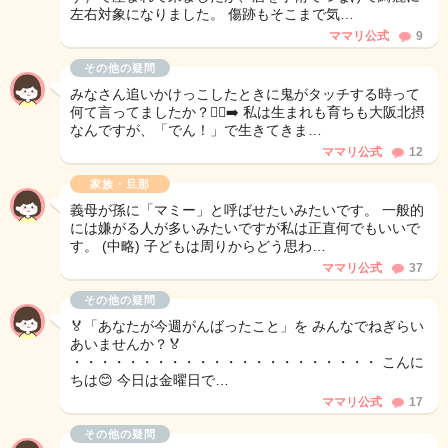
左右対象になりました。 傷跡もそこまで気…
ママリ公式
9
その他の疑問
みなさん追いかけっこしたときに鬼がタッチする時って
何て言ってましたか？🏃‍♂️‍➡️ 私は生まれも育ちも大阪北摂
なんですが、「でん！」で生きてきま…
ママリ公式
12
家族・旦那
義母が孫に「マミー」と呼ばせたいみたいです。 一般的
には嫌がる人が多いみたいですが私は正直何でもいいで
す。 (中略) 子どもは周りからどう思わ…
ママリ公式
37
その他の疑問
🏅「あなたが今週がんばったこと」を みんなでねぎらい
あいませんか？🏅
・・・・・・・・・・・・・・・・・・・・・・ こんに
ちは😊 今日は金曜日で…
ママリ公式
17
その他の疑問