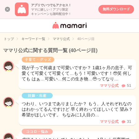
アプリでいつでもアクセス！
無料ダウンロード
ママに嬉しい！アプリ限定
キャンペーンも随時配信中！
女性専用匿名QA
アプリ・情報サ
トップ
キーワード一覧
ママリ公式
40ページ目
イト
ママリ公式に関する質問一覧
(40ページ目)
子育て・グッズ
我が子って何歳まで可愛いですか？ 1歳1ヶ月の息子、可
愛くて可愛くて可愛くて…もう！可愛いです！🥹笑 何し
ても はぁ…可愛い…何この生き物…🥹ってなり…
ママリ公式
51
妊娠・出産
つわり、いつまでありましたか？ もう、人それぞれなの
はわかってるんですけど 早く終わってほしいくて 望み？
希望がほしいです。 ちなみに1人目の…
ママリ公式
31
ココロ・悩み