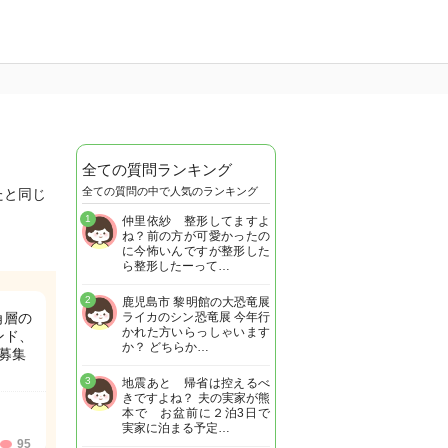
全ての質問ランキング
全ての質問の中で人気のランキング
たと同じ
1
仲里依紗 整形してますよ
ね？前の方が可愛かったの
に今怖いんですが整形した
ら整形したーって…
2
鹿児島市 黎明館の大恐竜展
角層の
ライカのシン恐竜展 今年行
かれた方いらっしゃいます
ンド、
か？ どちらか…
募集
3
地震あと 帰省は控えるべ
きですよね？ 夫の実家が熊
本で お盆前に２泊3日で
実家に泊まる予定…
95