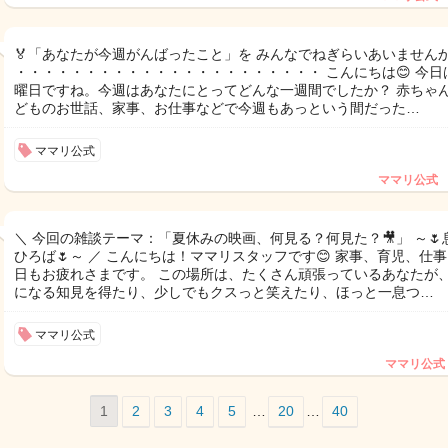
🏅「あなたが今週がんばったこと」を みんなでねぎらいあいませんか
・・・・・・・・・・・・・・・・・・・・・・ こんにちは😊 今日
曜日ですね。今週はあなたにとってどんな一週間でしたか？ 赤ちゃ
どものお世話、家事、お仕事などで今週もあっという間だった…
ママリ公式
ママリ公式
＼ 今回の雑談テーマ：「夏休みの映画、何見る？何見た？🎥」 ～🌷
ひろば🌷～ ／ こんにちは！ママリスタッフです😊 家事、育児、仕
日もお疲れさまです。 この場所は、たくさん頑張っているあなたが
になる知見を得たり、少しでもクスっと笑えたり、ほっと一息つ…
ママリ公式
ママリ公式
1
2
3
4
5
…
20
…
40