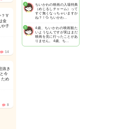
4
ちいかわの映画の入場特典
（めじるしチャーム）って
すぐ無くなっちゃいますか
？🏅
ね？！💦 ちいかわ…
は金
んや子
5
4歳、ちいかわの映画観た
いようなんですが実はまだ
映画を見に行ったことがあ
りません。 4歳、ち…
14
息抜き
事と今
、ため
8