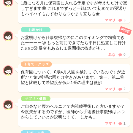
1歳になる月に保育園に入れる予定ですが考えただけで寂
しすぎます😭 これまでずっと一緒にいて初めての寝返り
もハイハイもおすわりもつかまり立ちも全…
ママリ
3
未回答
お出かけ
お盆明けから仕事復帰なのにこのタイミングで粉瘤でき
たーーーー🥲 もっと前にできてたら平日に処置しに行け
たのに🥲 帰省もあるし１週間後の抜糸がも…
みな
0
子育て・グッズ
保育園について、0歳4月入園を検討しているのですが近
所だと第3希望の園だけ空きがあります。 第一、第二希
望と比較して希望度が低い1番の理由は微妙…
ママリ
2
サプリ・健康
ご自身など腰のヘルニアで内視鏡手術した方いますか？
今度夫がするのですが、医師から手術後仕事復帰はいつ
からしていいとか説明なくて。 しかも…
ママリ
1