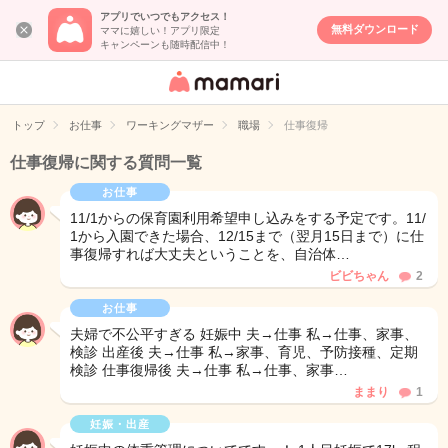
アプリでいつでもアクセス！
無料ダウンロード
ママに嬉しい！アプリ限定
キャンペーンも随時配信中！
女性専用匿名QA
アプリ・情報サ
トップ
お仕事
ワーキングマザー
職場
仕事復帰
イト
仕事復帰に関する質問一覧
お仕事
11/1からの保育園利用希望申し込みをする予定です。11/
1から入園できた場合、12/15まで（翌月15日まで）に仕
事復帰すれば大丈夫ということを、自治体…
ビビちゃん
2
お仕事
夫婦で不公平すぎる 妊娠中 夫→仕事 私→仕事、家事、
検診 出産後 夫→仕事 私→家事、育児、予防接種、定期
検診 仕事復帰後 夫→仕事 私→仕事、家事…
ままり
1
妊娠・出産