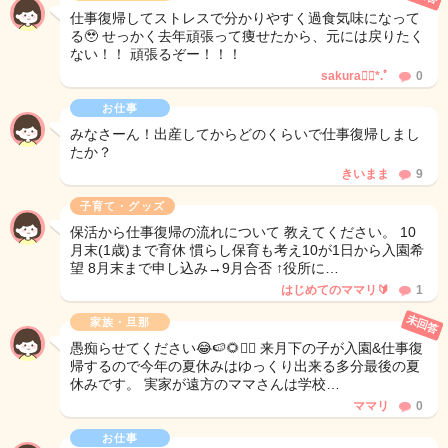
仕事復帰してストレスで分かりやすく過食気味になって
る🥹 せっかく去年頑張って痩せたから、元には戻りたく
ない！！ 頑張るぞー！！！
sakura❁⃘*.ﾟ
0
お仕事
みなさーん！出産してからどのくらいで仕事復帰しまし
たか？
きいまま
9
子育て・グッズ
保活から仕事復帰の流れについて 教えてください。 10
月末(1歳)まで育休 慣らし保育も考え10が1日から入園希
望 8月末まで申し込み→9月合否 ↑役所に…
はじめてのママリ🔰
1
未回答
家族・旦那
愚痴らせてください😂🍉🌻🏊‍♀️ 来月下の子が入園&仕事復
帰するので今年の夏休みはゆっくり出来る多分最後の夏
休みです。 実家が遠方のママさんは学校…
ママリ
0
お仕事