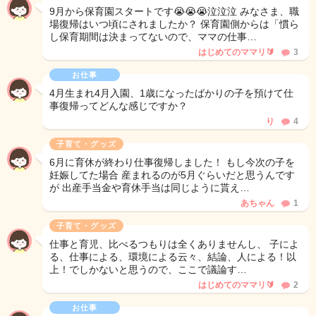
9月から保育園スタートです😭😭😭泣泣泣 みなさま、職
場復帰はいつ頃にされましたか？ 保育園側からは「慣ら
し保育期間は決まってないので、ママの仕事…
はじめてのママリ🔰
3
お仕事
4月生まれ4月入園、1歳になったばかりの子を預けて仕
事復帰ってどんな感じですか？
り
4
子育て・グッズ
6月に育休が終わり仕事復帰しました！ もし今次の子を
妊娠してた場合 産まれるのが5月ぐらいだと思うんです
が 出産手当金や育休手当は同じように貰え…
あちゃん
1
子育て・グッズ
仕事と育児、比べるつもりは全くありませんし、 子によ
る、仕事による、環境による云々、結論、人による！以
上！でしかないと思うので、ここで議論す…
はじめてのママリ🔰
2
お仕事