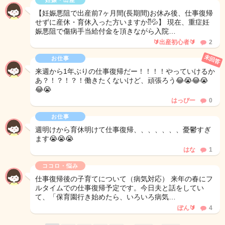
妊娠・出産
【妊娠悪阻で出産前7ヶ月間(長期間)お休み後、仕事復帰
せずに産休・育休入った方いますか⁇💦】 現在、重症妊
娠悪阻で傷病手当給付金を頂きながら入院…
🔰出産初心者🔰
2
未回答
お仕事
来週から1年ぶりの仕事復帰だー！！！！やっていけるか
あ？！？！？！働きたくないけど、頑張ろう😂😭😂😭
😂😭
はっぴー
0
お仕事
週明けから育休明けて仕事復帰、、、、、、、憂鬱すぎ
ます😭😭😭
はな
1
ココロ・悩み
仕事復帰後の子育てについて（病気対応） 来年の春にフ
ルタイムでの仕事復帰予定です。今日夫と話をしてい
て、「保育園行き始めたら、いろいろ病気…
ぽん🔰
4