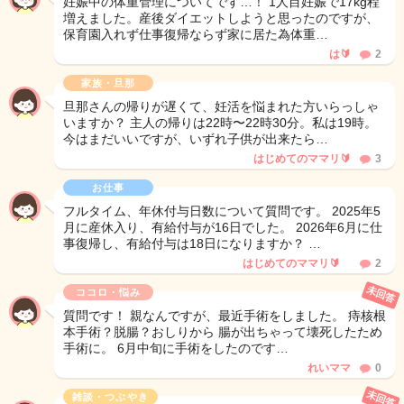
妊娠中の体重管理についてです…！ 1人目妊娠で17kg程
増えました。産後ダイエットしようと思ったのですが、
保育園入れず仕事復帰ならず家に居た為体重…
は🔰
2
家族・旦那
旦那さんの帰りが遅くて、妊活を悩まれた方いらっしゃ
いますか？ 主人の帰りは22時〜22時30分。私は19時。
今はまだいいですが、いずれ子供が出来たら…
はじめてのママリ🔰
3
お仕事
フルタイム、年休付与日数について質問です。 2025年5
月に産休入り、有給付与が16日でした。 2026年6月に仕
事復帰し、有給付与は18日になりますか？ …
はじめてのママリ🔰
2
未回答
ココロ・悩み
質問です！ 親なんですが、最近手術をしました。 痔核根
本手術？脱腸？おしりから 腸が出ちゃって壊死したため
手術に。 6月中旬に手術をしたのです…
れいママ
0
未回答
雑談・つぶやき