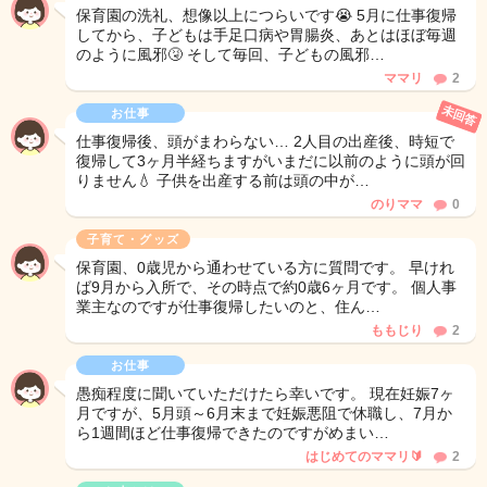
保育園の洗礼、想像以上につらいです😭 5月に仕事復帰
してから、子どもは手足口病や胃腸炎、あとはほぼ毎週
のように風邪🤧 そして毎回、子どもの風邪…
ママリ
2
未回答
お仕事
仕事復帰後、頭がまわらない… 2人目の出産後、時短で
復帰して3ヶ月半経ちますがいまだに以前のように頭が回
りません💧 子供を出産する前は頭の中が…
のりママ
0
子育て・グッズ
保育園、0歳児から通わせている方に質問です。 早けれ
ば9月から入所で、その時点で約0歳6ヶ月です。 個人事
業主なのですが仕事復帰したいのと、住ん…
ももじり
2
お仕事
愚痴程度に聞いていただけたら幸いです。 現在妊娠7ヶ
月ですが、5月頭～6月末まで妊娠悪阻で休職し、7月か
ら1週間ほど仕事復帰できたのですがめまい…
はじめてのママリ🔰
2