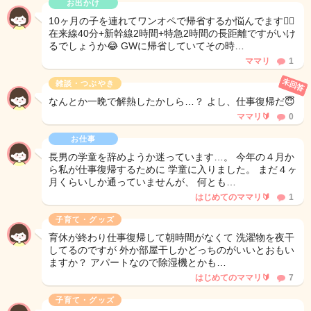
お出かけ
10ヶ月の子を連れてワンオペで帰省するか悩んでます😵‍💫
在来線40分+新幹線2時間+特急2時間の長距離ですがいけ
るでしょうか😂 GWに帰省していてその時…
ママリ
1
未回答
雑談・つぶやき
なんとか一晩で解熱したかしら…？ よし、仕事復帰だ😇
ママリ🔰
0
お仕事
長男の学童を辞めようか迷っています…。 今年の４月か
ら私が仕事復帰するために 学童に入りました。 まだ４ヶ
月くらいしか通っていませんが、 何とも…
はじめてのママリ🔰
1
子育て・グッズ
育休が終わり仕事復帰して朝時間がなくて 洗濯物を夜干
してるのですが 外か部屋干しかどっちのがいいとおもい
ますか？ アパートなので除湿機とかも…
はじめてのママリ🔰
7
子育て・グッズ