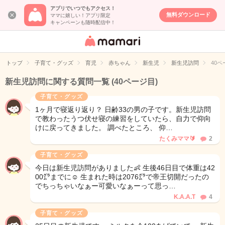
アプリでいつでもアクセス！
無料ダウンロード
ママに嬉しい！アプリ限定
キャンペーンも随時配信中！
女性専用匿名QA
アプリ・情報サ
トップ
子育て・グッズ
育児
赤ちゃん
新生児
新生児訪問
40ペ
イト
新生児訪問に関する質問一覧
(40ページ目)
子育て・グッズ
1ヶ月で寝返り返り？ 日齢33の男の子です。新生児訪問
で教わったうつ伏せ寝の練習をしていたら、自力で仰向
けに戻ってきました。 調べたところ、 仰…
たくみママ🔰
2
子育て・グッズ
今日は新生児訪問がありました👶 生後46日目で体重は42
00㌘までに☺️ 生まれた時は2076㌘で帝王切開だったの
でちっちゃいなぁー可愛いなぁーって思っ…
K.A.A.T
4
子育て・グッズ