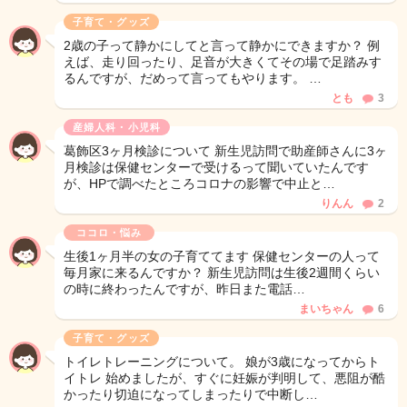
子育て・グッズ
2歳の子って静かにしてと言って静かにできますか？ 例
えば、走り回ったり、足音が大きくてその場で足踏みす
るんですが、だめって言ってもやります。 …
とも
3
産婦人科・小児科
葛飾区3ヶ月検診について 新生児訪問で助産師さんに3ヶ
月検診は保健センターで受けるって聞いていたんです
が、HPで調べたところコロナの影響で中止と…
りんん
2
ココロ・悩み
生後1ヶ月半の女の子育ててます 保健センターの人って
毎月家に来るんですか？ 新生児訪問は生後2週間くらい
の時に終わったんですが、昨日また電話…
まいちゃん
6
子育て・グッズ
トイレトレーニングについて。 娘が3歳になってからト
イトレ 始めましたが、すぐに妊娠が判明して、悪阻が酷
かったり切迫になってしまったりで中断し…