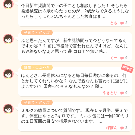
今日新生児訪問で上の子ことも相談しました！ そしたら
発達検査は３歳からだったのが、2歳からできるようにな
ったらしく…たぶんちゃんとした検査はま…
とも
2
子育て・グッズ
ふと思ったんですが、新生児訪問って今どうなってるん
ですか🤔？？ 前に市役所で言われたんですけど、なんに
も連絡ないなぁと思って😅 コロナで無い感…
くー
9
未回答
雑談・つぶやき
ほんとさ…長期休みになると毎日毎日遊びに来るの、何
とかしてくれないかな？ なんで親なんも言わずに遊びに
よこすの？ 田舎ってそんなもんなの？ 隣…
やきとり
0
子育て・グッズ
ミルクの総量について質問です。 現在５ヶ月半、完ミで
す。体重はやっと7キロです。 ミルク缶には一回200ミリ
の１日五回の目安で指示されています。 …
ぽぽん
2