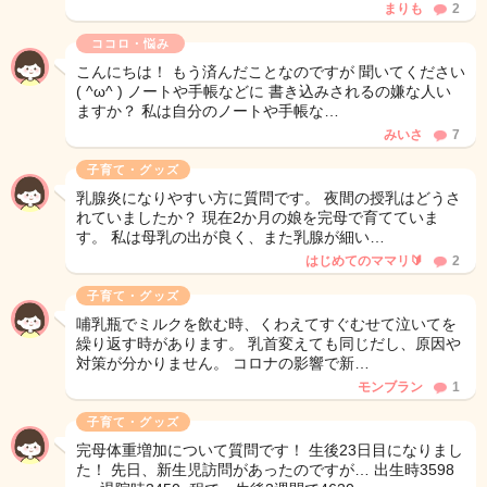
まりも
2
ココロ・悩み
こんにちは！ もう済んだことなのですが 聞いてください
( ^ω^ ) ノートや手帳などに 書き込みされるの嫌な人い
ますか？ 私は自分のノートや手帳な…
みいさ
7
子育て・グッズ
乳腺炎になりやすい方に質問です。 夜間の授乳はどうさ
れていましたか？ 現在2か月の娘を完母で育てていま
す。 私は母乳の出が良く、また乳腺が細い…
はじめてのママリ🔰
2
子育て・グッズ
哺乳瓶でミルクを飲む時、くわえてすぐむせて泣いてを
繰り返す時があります。 乳首変えても同じだし、原因や
対策が分かりません。 コロナの影響で新…
モンブラン
1
子育て・グッズ
完母体重増加について質問です！ 生後23日目になりまし
た！ 先日、新生児訪問があったのですが… 出生時3598