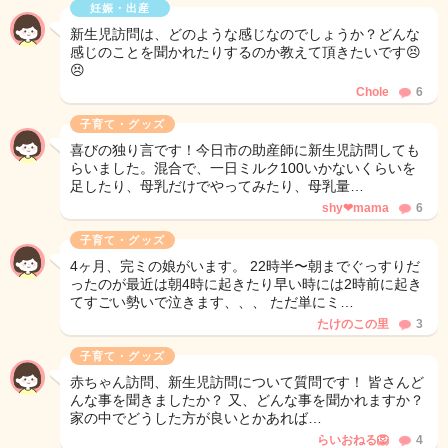
妊娠・出産
新生児訪問は、どのような感じなのでしょうか？どんな
感じのことを聞かれたりするのか教えて頂きたいです😣
😣
Chole
6
子育て・グッズ
喜びの独り言です！今日市の助産師に新生児訪問しても
らいました。混合で、一日ミルク100いかないくらいを
足したり、母乳だけでやってみたり、母乳量…
shy❤︎mama
6
子育て・グッズ
4ヶ月、完ミの娘がいます。 22時半〜朝までぐっすりだ
ったのが最近は朝4時に起きたり早い時には2時前に起き
てすごい勢いで泣きます、、、 ただ単にミ…
たけのこの里
3
子育て・グッズ
赤ちゃん訪問、新生児訪問について質問です！ 皆さんど
んな事を聞きましたか？ 又、どんな事を聞かれますか？
家の中でどうした方が良いとかあれば…
らいおねる🦁
4