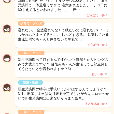
25日目の新生児です。 ミルクを今100あげていて、 新生
児訪問で、体重増えすぎと 注意されました、、、 1日に
60ふえてるといわれました、、、 夜中…
けんぼう
1
子育て・グッズ
寝れない。 全然寝れてなくて眠たいのに寝れない( ´∵｀)
つかれもたまってるのに。 しんどすぎる。 延期してた新
生児訪問でちゃんと休まないと母乳で…
(*^ω^*)
1
子育て・グッズ
新生児訪問って何するんですか…😑 部屋とかリビングの
みで大丈夫ですか？ 普段赤ちゃんが生活してる部屋見せ
てくださいとか言われますか？💦
あい
11
妊娠・出産
新生児訪問の時今は手洗いうがいはするんでしょうか？
3月に出産し本当は先月来る予定でしたが今はコロナのせ
いで新生児訪問は出来ないからまた落ち…
りょう(23)
4
子育て・グッズ