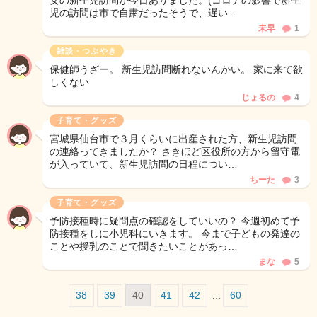
女の新生児訪問が今日ありました。(コロナの影響で新生
児の訪問は市で自粛だったそうで、遅い…
未早
1
雑談・つぶやき
保健師うざー。 新生児訪問断れないんかい。 家に来て欲
しくない
じょるの
4
子育て・グッズ
宮城県仙台市で３月くらいに出産された方、新生児訪問
の連絡ってきましたか？ さきほど区役所の方から留守電
が入っていて、新生児訪問の日程につい…
ちーた
3
子育て・グッズ
予防接種時に疑問点の確認をしていいの？ 今週初めて予
防接種をしに小児科にいきます。 今まで子どもの発達の
ことや授乳のことで聞きたいことがあっ…
まな
5
38
39
40
41
42
…
60