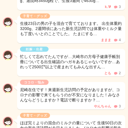
g、退院時3450g程で、生後3週間で4630g…
k.🔰
3
子育て・グッズ
生後23日の男の子を混合で育てております。 出生体重約
3200g、2週間頃にあった新生児訪問では体重やミルク量
も丁度いいとのことでした。 たまにする…
ままま
4
妊娠・出産
忙しくて忘れてたんですが…大崎市の方母子健康手帳別
冊についてる出生確認のハガキあるじゃないですか…あ
れって2500㌘以上で産まれてもみんな出すん…
とも
2
ココロ・悩み
尼崎在住です！来週新生児訪問の予定がありますが、コ
ロナの影響で来てもらうのが不安になりました！みなさ
んならどうしますか？電話で断りますか？…
やんちゃん
3
子育て・グッズ
ほぼ完ミよりの混合のミルクの量について 生後50日の次