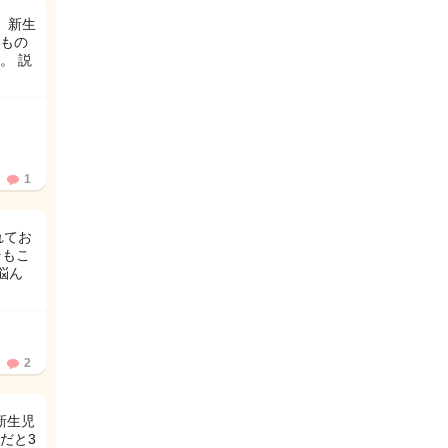
 新生
もの
。 説
1
れてお
そもこ
悩ん
2
新生児
だと3