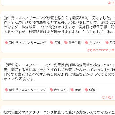
あり
新生児マススクリーニング検査を恐らくは退院2日前に受けました。 
赤ちゃんの世話や授乳指導などで意外とバタバタしていて、確認し忘
のですが、検査結果っていつ頃分かりますか? 実施日は母子手帳に記
あるのですが、検査結果はまだ掛かりますよね…? もしかして、私…
新生児マススクリーニング
授乳
母子手帳
赤ちゃん
産
はじめてのママリ🔰
【新生児マススクリーニング・先天性代謝等検査異常の検査について
後、退院する日に赤ちゃんの採血して検査したみたいて結果は1ヶ月
日ですと言われたのですがもし何かあれば電話などかかってくるので
か？？💦 不安です。
新生児マススクリーニング
赤ちゃん
産後
健診
むくむく
拡大新生児マススクリーニング検査って受ける方多いんですかね？全