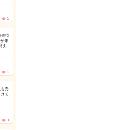
1
結果待
絡が来
見え
1
私も受
受けて
3