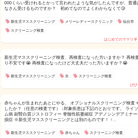
000くらい受けれるとかって言われたような気がしたんですが、普通
なさん受けるものですか？ 初めてなのでよくわからなくて🥲
新生児マススクリーニング
メリーレディースクリニック
仙台市
スクリーニング検査
はじめてのママリ🔰
新生児マススクリーニング検査、再検査になった方いますか？ 再検
り不安です😭 再検査になったけど大丈夫だった方いますか？😭
新生児マススクリーニング
夫
スクリーニング検査
ぴぴ
赤ちゃんが生まれたあとにやる、 オプショナルスクリーニング検査 
したか？（任意の検査です） ↓対象疾患は下記のとおりです。 ライ
ム病 副腎白質ジストロフィー 脊髄性筋萎縮症 アデノシンデアミナー
損症 ※新生児マススクリーニングとは別のものです！ ↑…
新生児マススクリーニング
赤ちゃん
スクリーニング検査