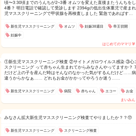
頃〜3:30頃までのうんちが2~3番 オムツを変えた直後またうんちをし
4番？ 明日電話で確認して受診します 2394gの低出生体重児で産まれ
児マススクリーニングで甲状腺を再検査しました 緊急であればす…
新生児マススクリーニング
オムツ
妊娠38週目
帝王切開
妊娠中
はじめてのママリ🔰
①新生児マススクリーニング検査 ②サイトメガロウイルス感染 ③心
スクリーニング って赤ちゃん生まれてからみなさんやってますか？ 
だけど上の子を産んだ時はそんなのなかった気がするんだけど……病
違うからかなぁ…… どれもお金がかかってやろうか迷う……
新生児マススクリーニング
病院
赤ちゃん
エコー
お金
まいみん
みなさん拡大新生児マススクリーニング検査てやりましたか？？🥺
新生児マススクリーニング
スクリーニング検査