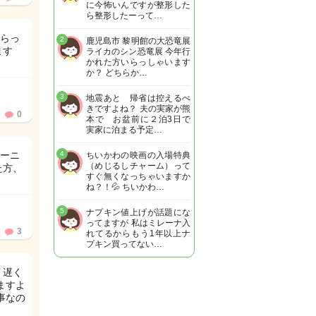
に今怖いんですが整形した
ら整形したーって…
らっ
2
鹿児島市 黎明館の大恐竜展
ます
ライカのシン恐竜展 今年行
かれた方いらっしゃいます
か？ どちらか…
3
地震あと 帰省は控えるべ
きですよね？ 夫の実家が熊
0
本で お盆前に２泊3日で
実家に泊まる予定…
ーニ
4
ちいかわの映画の入場特典
（めじるしチャーム）って
た方、
すぐ無くなっちゃいますか
ね？！💦 ちいかわ…
5
ナプキン値上げが話題にな
ってますが 私はミレーナ入
3
れてるからもう1年以上ナ
プキン買ってない…
、遅く
ますよ
事なの