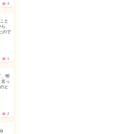
4
こと
から、
たので
1
て、明
と言っ
のと
2
0