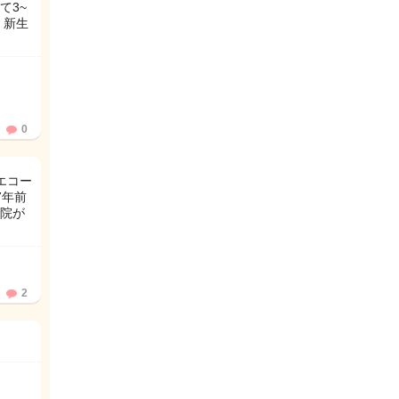
て3~
 新生
0
エコー
7年前
院が
2