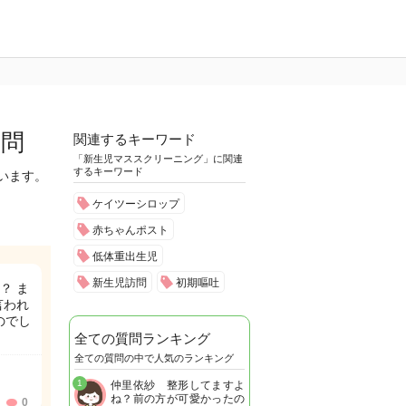
質問
関連するキーワード
「新生児マススクリーニング」に関連
するキーワード
います。
ケイツーシロップ
赤ちゃんポスト
低体重出生児
新生児訪問
初期嘔吐
？ ま
言われ
のでし
全ての質問ランキング
全ての質問の中で人気のランキング
1
仲里依紗 整形してますよ
ね？前の方が可愛かったの
0