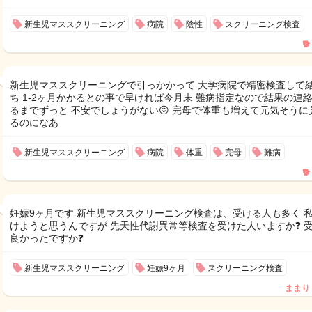
新生児マススクリーニング
病院
陰性
スクリーニング検査
🐕
新生児マススクリーニングで引っかかって 大学病院で精密検査して
ち 1-2ヶ月かかるとの事で早ければ今月末 難病指定なので結果の連
るまでずっと 不安でしょうがない😖 完母で体重も増えて元気そうに
るのになあ
新生児マススクリーニング
病院
体重
完母
難病
🐕
妊娠9ヶ月です 新生児マススクリーニング検査は、受ける人も多く 
けようと思うんですが 先天性代謝異常等検査を受けた人いますか❓ 
良かったですか❓
新生児マススクリーニング
妊娠9ヶ月
スクリーニング検査
ままり