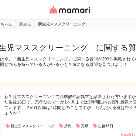
女性専用匿名QAアプ
リ・情報サイト
赤ちゃん
新生児
新生児マススクリーニング
生児マススクリーニング」に関する
は今、「新生児マススクリーニング」に関する質問が209件掲載されて
同じ悩みを持っている人がいるかも？気になる質問を見つけよう！
新生児マススクリーニングで脂肪酸代謝異常と診断された方いますか
だ生後16日で、完母なのですが1ヶ月までは3時間以内の授乳感覚と
ています。 2ヶ月以降は4時間とのことですが、だんだん感覚は空く
ょうか？
新生児マススクリーニング
授乳
完母
生後16日
たぬきち