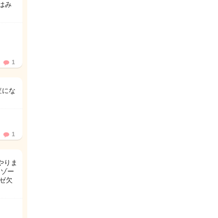
はみ
1
査にな
1
やりま
ソゾー
ゼ欠