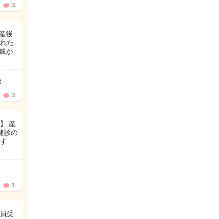
3
産後
れた
載が
後
3
】 産
健診の
す
1
員受