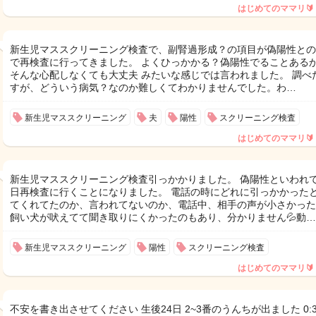
はじめてのママリ🔰
新生児マススクリーニング検査で、副腎過形成？の項目が偽陽性との
で再検査に行ってきました。 よくひっかかる？偽陽性でることある
そんな心配しなくても大丈夫 みたいな感じでは言われました。 調べ
すが、どういう病気？なのか難しくてわかりませんでした。わ…
新生児マススクリーニング
夫
陽性
スクリーニング検査
はじめてのママリ🔰
新生児マススクリーニング検査引っかかりました。 偽陽性といわれ
日再検査に行くことになりました。 電話の時にどれに引っかかった
てくれてたのか、言われてないのか、電話中、相手の声が小さかった
飼い犬が吠えてて聞き取りにくかったのもあり、分かりません💦動…
新生児マススクリーニング
陽性
スクリーニング検査
はじめてのママリ🔰
不安を書き出させてください 生後24日 2~3番のうんちが出ました 0:3