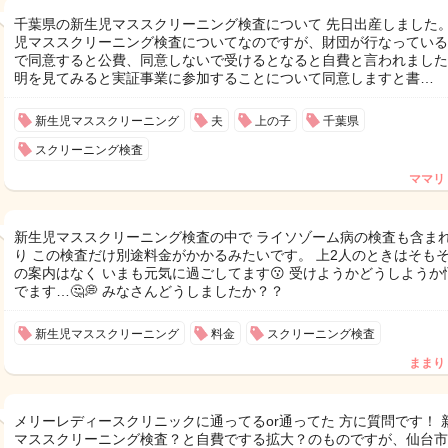
千葉県の新生児マススクリーニング検査について 先日出産しました。
児マススクリーニング検査についてなのですが、財団が行なっている
で同意すると公費、同意しないで受けるとなると自費と言われました
明を見てみると実証事業に参加することについて同意しますと書…
新生児マススクリーニング
夫
上の子
千葉県
スクリーニング検査
ママリ
新生児マススクリーニング検査の中で ライソゾーム病の検査も含ま
り この検査だけ別途料金がかかるみたいです。 上2人のときはそも
の案内はなく いまも元気に過ごしてます😗 受けようかどうしようか
でます…🤔💭 みなさんどうしましたか？？
新生児マススクリーニング
料金
スクリーニング検査
ままり
メリーレディースクリニックに通ってるor通ってた 方に質問です！ 
マススクリーニング検査？と自費でする拡大？のものですが、仙台市