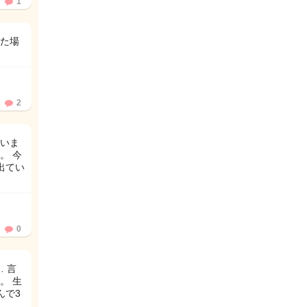
1
た場
2
いま
。 今
出てい
0
 言
。 生
んで3