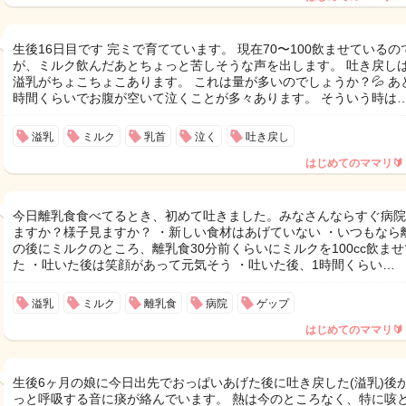
生後16日目です 完ミで育てています。 現在70〜100飲ませているの
が、ミルク飲んだあとちょっと苦しそうな声を出します。 吐き戻し
溢乳がちょこちょこあります。 これは量が多いのでしょうか？💦 あ
時間くらいでお腹が空いて泣くことが多々あります。 そういう時は
溢乳
ミルク
乳首
泣く
吐き戻し
はじめてのママリ🔰
今日離乳食食べてるとき、初めて吐きました。みなさんならすぐ病院
ますか？様子見ますか？ ・新しい食材はあげていない ・いつもなら
の後にミルクのところ、離乳食30分前くらいにミルクを100cc飲ま
た ・吐いた後は笑顔があって元気そう ・吐いた後、1時間くらい…
溢乳
ミルク
離乳食
病院
ゲップ
はじめてのママリ🔰
生後6ヶ月の娘に今日出先でおっぱいあげた後に吐き戻した(溢乳)後
っと呼吸する音に痰が絡んでいます。 熱は今のところなく、特に咳