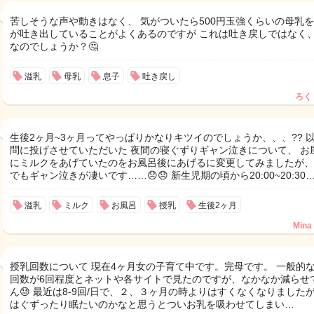
苦しそうな声や動きはなく、 気がついたら500円玉強くらいの母乳を
が吐き出していることがよくあるのですが これは吐き戻しではなく
なのでしょうか？🤔
溢乳
母乳
息子
吐き戻し
ろく
生後2ヶ月~3ヶ月ってやっぱりかなりキツイのでしょうか、、、?? 
問に投げさせていただいた 夜間の寝ぐずりギャン泣きについて、 お
にミルクをあげていたのをお風呂後にあげるに変更してみましたが、
でもギャン泣きが凄いです……😞😞 新生児期の頃から20:00~20:30
溢乳
ミルク
お風呂
授乳
生後2ヶ月
Mina
授乳回数について 現在4ヶ月女の子育て中です。完母です。 一般的
回数が6回程度とネットや各サイトで見たのですが、なかなか減らせ
ん😓 最近は8-9回/日で、２、３ヶ月の時よりはすくなくなりましたが
はぐずったり眠たいのかなと思うとついお乳を吸わせてしまい…