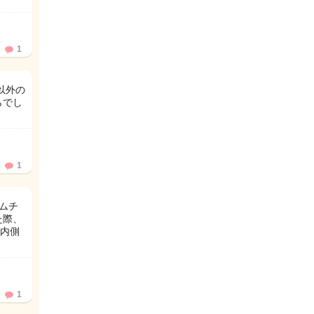
1
以外の
らでし
1
ムチ
た際、
内側
1