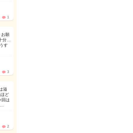
1
トお願
十分…
うす
3
は溢
先ほど
今回は
…
2