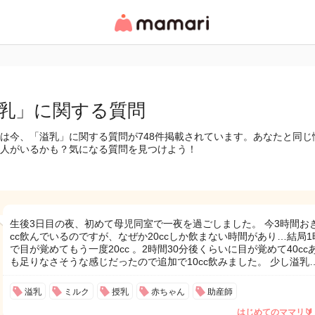
女性専用匿名QAアプ
リ・情報サイト
乳」に関する質問
は今、「溢乳」に関する質問が748件掲載されています。あなたと同じ
人がいるかも？気になる質問を見つけよう！
生後3日目の夜、初めて母児同室で一夜を過ごしました。 今3時間おき
cc飲んでいるのですが、なぜか20ccしか飲まない時間があり…結局1
で目が覚めてもう一度20cc 。2時間30分後くらいに目が覚めて40cc
も足りなさそうな感じだったので追加で10cc飲みました。 少し溢乳
溢乳
ミルク
授乳
赤ちゃん
助産師
はじめてのママリ🔰