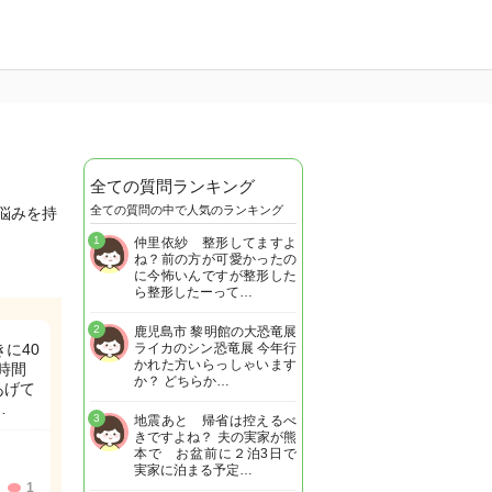
全ての質問ランキング
全ての質問の中で人気のランキング
悩みを持
1
仲里依紗 整形してますよ
ね？前の方が可愛かったの
に今怖いんですが整形した
ら整形したーって…
2
鹿児島市 黎明館の大恐竜展
に40
ライカのシン恐竜展 今年行
かれた方いらっしゃいます
時間
か？ どちらか…
あげて
…
3
地震あと 帰省は控えるべ
きですよね？ 夫の実家が熊
本で お盆前に２泊3日で
実家に泊まる予定…
1