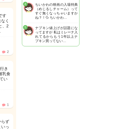
4
ちいかわの映画の入場特典
（めじるしチャーム）って
すぐ無くなっちゃいますか
です
ね？！💦 ちいかわ…
はなく
と、2
5
ナプキン値上げが話題にな
…
ってますが 私はミレーナ入
れてるからもう1年以上ナ
プキン買ってない…
2
行き
離乳食
せてい
1
からず
といっ