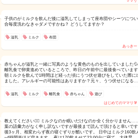
ママリ
子供のがミルクを飲んだ後に溢乳してしまって座布団やシーツについ
合毎度洗わなきゃダメですかね？ どうしてますか？
溢乳
ミルク
布団
あっきー
赤ちゃんが溢乳と一緒に写真のような黄色のものを出していました
離乳食で卵黄進めているところで、昨日の午前中に最後食べています
朝ミルクを飲んで1時間ほど経った頃にうつ伏せ遊びをしていた際に
ました。アレルギーの可能性はありますか？元々、うつ伏せになる…
溢乳
ミルク
離乳食
赤ちゃん
遊び
はじめてのママリ🔰
教えてください🙇‍♀️ ミルクなのか眠いだけなのか全く分かりません……
葉の語彙力がなく申し訳ないですが最後まで読んで頂けると幸いです
後3ヶ月、相変わらず夜の寝ぐずりが酷いです。 日中はミルク160飲
~4時間半ほど空きます。 夜は170飲ませて23:00台に寝て、大体早…