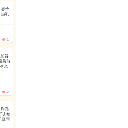
 息子
、溢乳
1
以前質
風呂前
それ
…
2
な授乳
てませ
 昼間