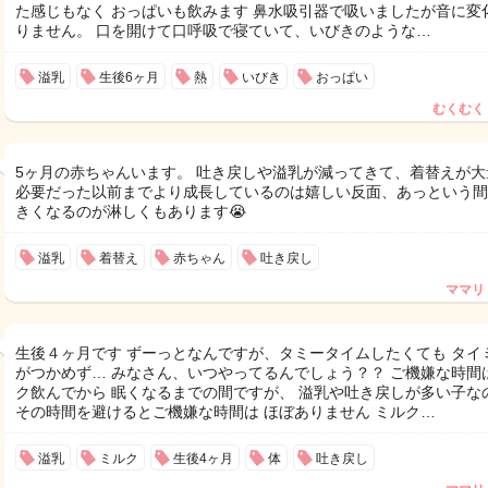
た感じもなく おっぱいも飲みます 鼻水吸引器で吸いましたが音に変
りません。 口を開けて口呼吸で寝ていて、いびきのような…
溢乳
生後6ヶ月
熱
いびき
おっぱい
むくむく
5ヶ月の赤ちゃんいます。 吐き戻しや溢乳が減ってきて、着替えが大
必要だった以前までより成長しているのは嬉しい反面、あっという間
きくなるのが淋しくもあります😭
溢乳
着替え
赤ちゃん
吐き戻し
ママリ
生後４ヶ月です ずーっとなんですが、タミータイムしたくても タイ
がつかめず… みなさん、いつやってるんでしょう？？ ご機嫌な時間
ク飲んでから 眠くなるまでの間ですが、 溢乳や吐き戻しが多い子な
その時間を避けるとご機嫌な時間は ほぼありません ミルク…
溢乳
ミルク
生後4ヶ月
体
吐き戻し