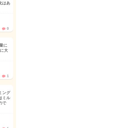
化はあ
0
量に
に大
1
ミング
はミル
ので