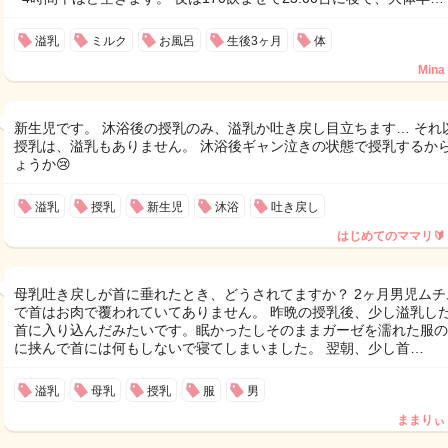
溢乳
ミルク
お風呂
生後3ヶ月
体
Mina
新生児です。 沐浴後の授乳のみ、溢乳か吐き戻し目立ちます… それ
授乳は、溢乳もありません。 沐浴後ギャン泣きの状態で授乳するか
ょうか😢
溢乳
授乳
新生児
沐浴
吐き戻し
はじめてのママリ🔰
母乳吐き戻しが首に垂れたとき、どうされてますか？ 2ヶ月男児ムチ
で首はお肉で覆われていてありません。 昨晩の授乳後、少し溢乳し
首に入り込んだみたいです。眠かったしそのままガーゼを濡れた服の
に挟んで首には何もしないで寝てしまいました。 翌朝、少し首…
溢乳
母乳
授乳
服
男
ままりぃ