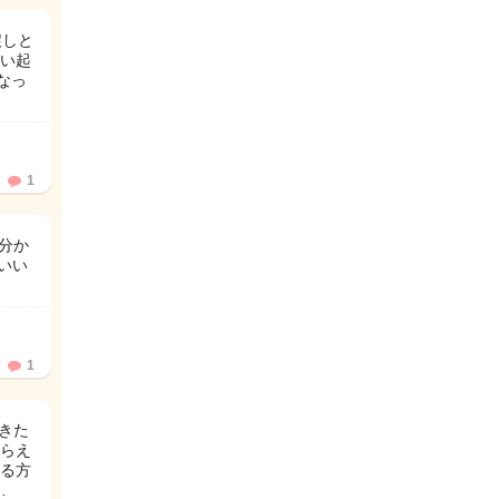
戻しと
らい起
なっ
1
分か
いい
1
きた
らえ
る方
…