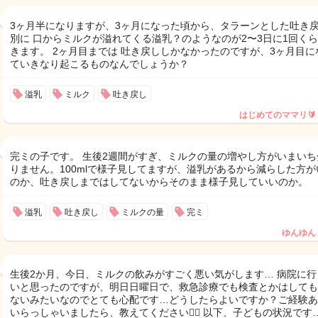
3ヶ月半になりますが、3ヶ月になった頃から、タラーンとした吐き
別に 口からミルクが溢れてくる溢乳？のようなのが2〜3日に1回く
きます。 2ヶ月目までは 吐き戻ししかなかったのですが、3ヶ月目に
ていきなり起こるものなんでしょうか？
溢乳
ミルク
吐き戻し
はじめてのママリ🔰
完ミの子です。 生後2週間がすぎ、ミルクの量の増やし方がいまいち
りません。100mlで様子見してますが、溢乳があるから減らした方が
のか、吐き戻しまではしてないからそのまま様子見していいのか。
溢乳
吐き戻し
ミルクの量
完ミ
ゆんゆん
生後2か月、今日、ミルクの飲みがすごく悪い気がします… 病院に行
いと思ったのですが、明日日曜日で、救急診療でも検査とかはしても
ないみたいなのでとても心配です…どうしたらよいですか？ご経験あ
いらっしゃいましたら、教えてください🙇‍♀️ 以下、子どもの状況です