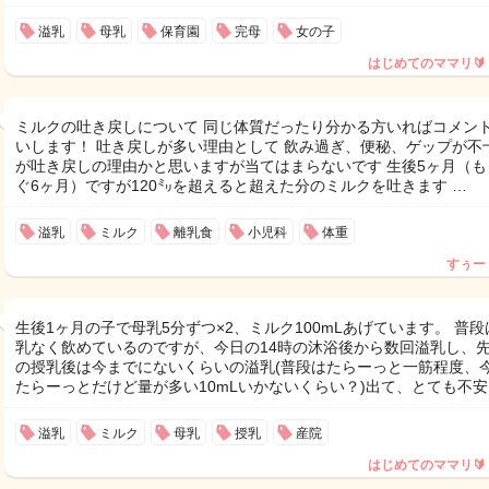
溢乳
母乳
保育園
完母
女の子
はじめてのママリ🔰
ミルクの吐き戻しについて 同じ体質だったり分かる方いればコメン
いします！ 吐き戻しが多い理由として 飲み過ぎ、便秘、ゲップが不
が吐き戻しの理由かと思いますが当てはまらないです 生後5ヶ月（も
ぐ6ヶ月）ですが120㍉を超えると超えた分のミルクを吐きます …
溢乳
ミルク
離乳食
小児科
体重
すぅー
生後1ヶ月の子で母乳5分ずつ×2、ミルク100mLあげています。 普段
乳なく飲めているのですが、今日の14時の沐浴後から数回溢乳し、
の授乳後は今までにないくらいの溢乳(普段はたらーっと一筋程度、
たらーっとだけど量が多い10mLいかないくらい？)出て、とても不安
溢乳
ミルク
母乳
授乳
産院
はじめてのママリ🔰