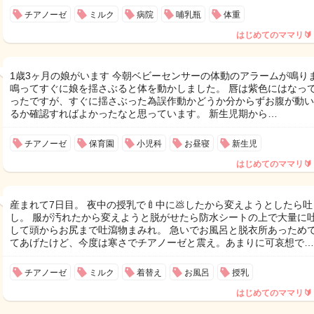
チアノーゼ
ミルク
病院
哺乳瓶
体重
はじめてのママリ🔰
1歳3ヶ月の娘がいます 今朝ベビーセンサーの体動のアラームが鳴り
鳴ってすぐに娘を揺さぶると体を動かしました。 唇は紫色にはなっ
ったですが、すぐに揺さぶった為誤作動かどうか分からずお腹が動い
るか確認すればよかったなと思っています。 新生児期から…
チアノーゼ
保育園
小児科
お昼寝
新生児
はじめてのママリ🔰
産まれて7日目。 夜中の授乳で🍼中に💩したから変えようとしたら
し。 服が汚れたから変えようと脱がせたら防水シートの上で大量に
して頭からお尻まで吐瀉物まみれ。 急いでお風呂と脱衣所あっため
てあげたけど、今度は寒さでチアノーゼと震え。あまりに可哀想で…
チアノーゼ
ミルク
着替え
お風呂
授乳
はじめてのママリ🔰