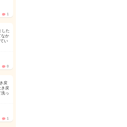
1
ました
てなか
てい
0
吐き戻
吐き戻
て洗っ
1