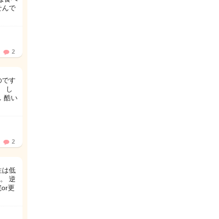
せんで
2
のです
 し
 酷い
2
性は低
。 逆
or更