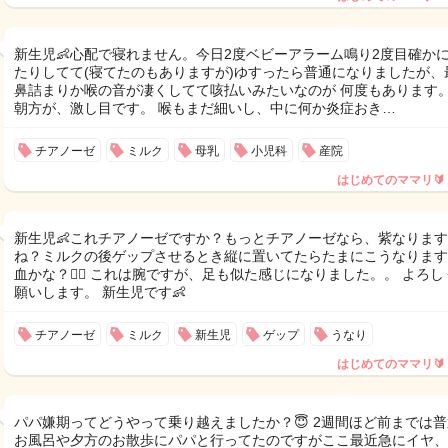
新生児👶心配で寝れません。今日2度ベビーアラーム鳴り2度目確か
たりしてて(寝てたのもありますが)ゆすったら普通になりましたが、
鼻詰まりか喉の音が凄くしてて咳払いみたいなのが 何度もあります。
朝方が、激し目です。 喉もまだ細いし、中に何か炎症おき…
チアノーゼ
ミルク
母乳
小児科
産院
はじめてのママリ🔰
新生児👶これチアノーゼですか？もっとチアノーゼなら、紫なりま
ね？ミルクの後ゲップさせるとき縦に置いてたらたまにこうなります
血かな？😮‍💨 これは腕ですが、足も似た感じになりました。。 よろし
願いします。 新生児です👶
チアノーゼ
ミルク
新生児
ゲップ
うなり
はじめてのママリ🔰
パパ嫌期ってどうやって乗り越えましたか？😇 2週間ほど前までは
お風呂や夕方のお散歩にパパと行ってたのですがここ最近急にイヤ、