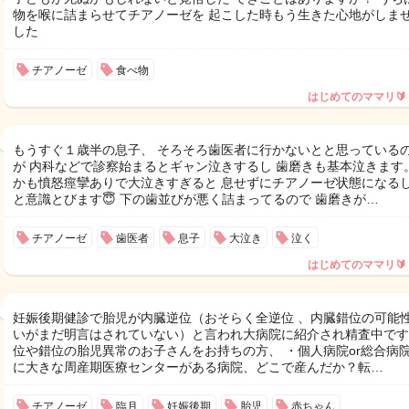
物を喉に詰まらせてチアノーゼを 起こした時もう生きた心地がしま
した
チアノーゼ
食べ物
はじめてのママリ🔰
もうすぐ１歳半の息子、 そろそろ歯医者に行かないとと思っている
が 内科などで診察始まるとギャン泣きするし 歯磨きも基本泣きます。
かも憤怒痙攣ありで大泣きすぎると 息せずにチアノーゼ状態になるし
と意識とびます😇 下の歯並びが悪く詰まってるので 歯磨きが…
チアノーゼ
歯医者
息子
大泣き
泣く
はじめてのママリ🔰
妊娠後期健診で胎児が内臓逆位（おそらく全逆位 、内臓錯位の可能
いがまだ明言はされていない）と言われ大病院に紹介され精査中です
位や錯位の胎児異常のお子さんをお持ちの方、 ・個人病院or総合病院
に大きな周産期医療センターがある病院、どこで産んだか？転…
チアノーゼ
臨月
妊娠後期
胎児
赤ちゃん