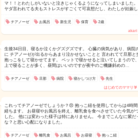
マ！！とわたしがいないと泣きじゃくるようになってしまいました。
ヤダ言われてる夫もストレスがすごくて可哀想だし、わたしが妊娠し
チアノーゼ
お風呂
新生児
保育
2歳
akari
生後34日目、寝るか泣くかグズグズです。 心臓の病気があり、病院
に チアノーゼが出るからあまり泣かせないことと 言われてて旦那と
抱っこをして寝かせてます。 ベットで寝かせると泣いてしまうので
上で寝ることが多く、昼間はいいのですが夜中のご機嫌斜めの…
チアノーゼ
旦那
病院
寝かしつけ方
先生
はじめてのママリ🔰
これってチアノーゼでしょうか？😣 抱っこ紐を使用してからは4時
経ちます。 お昼寝やお風呂を終え、離乳食を食べさせていた今気が
した。 他には変わった様子は特にありません。 今までこんなに紫だ
な？と思い心配になりました。
チアノーゼ
離乳食
お風呂
お昼寝
抱っこ紐