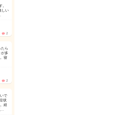
す。
激しい
…
2
ったら
きが多
。寝
2
いで
の症状
た。経
瓶…