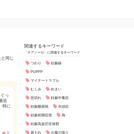
関連するキーワード
「チアノーゼ」に関連するキーワード
たと同じ
つわり
妊娠線
PUPPP
マイナートラブル
むくみ
めまい
にぐっ
息切れ
妊娠中毒症
最近
 特に
妊娠糖尿病
水頭症
妊娠初期症状
熱
妊娠高血圧症候群
尿もれ
お腹の張り
0