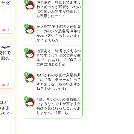
1
仲里依紗 整形してますよ
 ヤダ
ね？前の方が可愛かったの
…
に今怖いんですが整形した
ら整形したーって…
2
鹿児島市 黎明館の大恐竜展
1
ライカのシン恐竜展 今年行
かれた方いらっしゃいます
か？ どちらか…
の先生
3
地震あと 帰省は控えるべ
交代で
きですよね？ 夫の実家が熊
、膝の
本で お盆前に２泊3日で
実家に泊まる予定…
4
ちいかわの映画の入場特典
（めじるしチャーム）って
すぐ無くなっちゃいますか
2
ね？！💦 ちいかわ…
5
4歳、ちいかわの映画観た
間ほど
いようなんですが実はまだ
つきま
映画を見に行ったことがあ
ったか
りません。 4歳、ち…