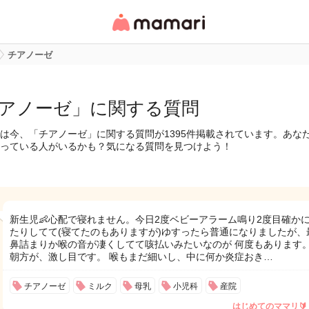
女性専用匿名QAアプ
リ・情報サイト
チアノーゼ
アノーゼ」に関する質問
は今、「チアノーゼ」に関する質問が1395件掲載されています。あな
っている人がいるかも？気になる質問を見つけよう！
新生児👶心配で寝れません。今日2度ベビーアラーム鳴り2度目確か
たりしてて(寝てたのもありますが)ゆすったら普通になりましたが、
鼻詰まりか喉の音が凄くしてて咳払いみたいなのが 何度もあります。
朝方が、激し目です。 喉もまだ細いし、中に何か炎症おき…
チアノーゼ
ミルク
母乳
小児科
産院
はじめてのママリ🔰