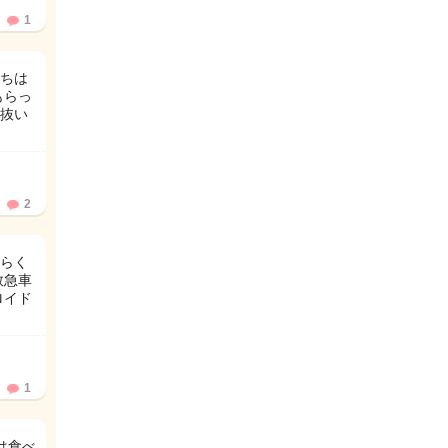
1
ちは
もらっ
抜い
2
くらく
救急車
ロイド
1
は食べ