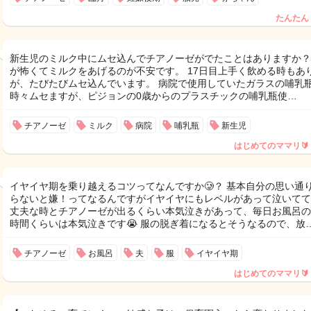
たんたん
新生児のミルク中にムセ込んでチアノーゼがでたことはありますか？
が怖くてミルクをあげるのが不安です。 17日目上手く飲める時もあ
が、たびたびムセ込んでいます。 病院で使用していたガラスの哺乳
時々ムセますが、ピジョンの0歳からのプラスチックの哺乳瓶使…
チアノーゼ
ミルク
病院
哺乳瓶
新生児
はじめてのママリ🔰
イヤイヤ期を乗り越えるコツってなんですか🥲？ 基本自分の思い通
らないと嫌！ってなるんですがイヤイヤにもレベルがあって泣いてて
丈夫な時とチアノーゼが出るくらい本気泣きがあって、毎日お風呂の
時間くらいは本気泣きです😭 服の脱ぎ着になるとそうなるので、放
チアノーゼ
お風呂
夫
服
イヤイヤ期
はじめてのママリ🔰