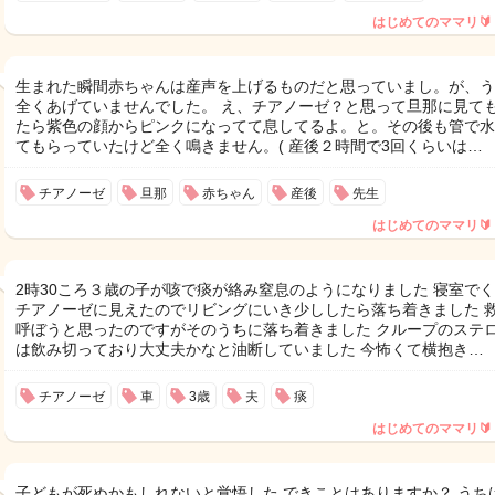
はじめてのママリ🔰
生まれた瞬間赤ちゃんは産声を上げるものだと思っていまし。が、う
全くあげていませんでした。 え、チアノーゼ？と思って旦那に見て
たら紫色の顔からピンクになってて息してるよ。と。その後も管で水
てもらっていたけど全く鳴きません。( 産後２時間で3回くらいは…
チアノーゼ
旦那
赤ちゃん
産後
先生
はじめてのママリ🔰
2時30ころ３歳の子が咳で痰が絡み窒息のようになりました 寝室で
チアノーゼに見えたのでリビングにいき少ししたら落ち着きました 
呼ぼうと思ったのですがそのうちに落ち着きました クループのステ
は飲み切っており大丈夫かなと油断していました 今怖くて横抱き…
チアノーゼ
車
3歳
夫
痰
はじめてのママリ🔰
子どもが死ぬかもしれないと覚悟した できことはありますか？ うち