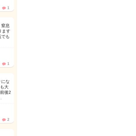
1
 窒息
ります
瓶でも
1
りにな
も大
前後2
…
2