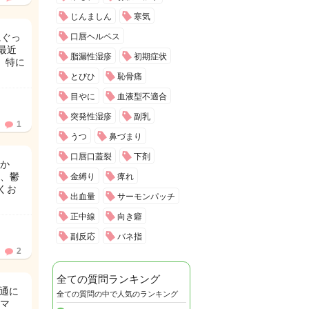
じんましん
寒気
にぐっ
口唇ヘルペス
最近
脂漏性湿疹
初期症状
 特に
とびひ
恥骨痛
目やに
血液型不適合
突発性湿疹
副乳
1
うつ
鼻づまり
口唇口蓋裂
下剤
すか
、鬱
金縛り
痺れ
くお
出血量
サーモンパッチ
正中線
向き癖
副反応
バネ指
2
全ての質問ランキング
普通に
全ての質問の中で人気のランキング
マ