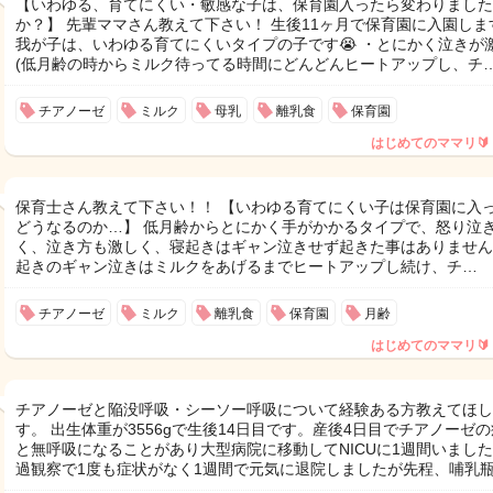
【いわゆる、育てにくい・敏感な子は、保育園入ったら変わりました
か？】 先輩ママさん教えて下さい！ 生後11ヶ月で保育園に入園しま
我が子は、いわゆる育てにくいタイプの子です😭 ・とにかく泣きが
(低月齢の時からミルク待ってる時間にどんどんヒートアップし、チ
チアノーゼ
ミルク
母乳
離乳食
保育園
はじめてのママリ🔰
保育士さん教えて下さい！！ 【いわゆる育てにくい子は保育園に入
どうなるのか…】 低月齢からとにかく手がかかるタイプで、怒り泣
く、泣き方も激しく、寝起きはギャン泣きせず起きた事はありません
起きのギャン泣きはミルクをあげるまでヒートアップし続け、チ…
チアノーゼ
ミルク
離乳食
保育園
月齢
はじめてのママリ🔰
チアノーゼと陥没呼吸・シーソー呼吸について経験ある方教えてほし
す。 出生体重が3556gで生後14日目です。産後4日目でチアノーゼ
と無呼吸になることがあり大型病院に移動してNICUに1週間いまし
過観察で1度も症状がなく1週間で元気に退院しましたが先程、哺乳