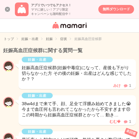
アプリでいつでもアクセス！
無料ダウンロード
ママに嬉しい！アプリ限定
キャンペーンも随時配信中！
女性専用匿名QA
アプリ・情報サ
トップ
妊娠・出産
妊娠
症状
妊娠高血圧症候群
イト
妊娠高血圧症候群に関する質問一覧
妊娠・出産
妊娠高血圧症候群(妊娠中毒症)になって、産後も下がり
切らなかった方 その後の妊娠・出産はどんな感じでした
か？？
みけ
1
妊娠・出産
38w4dまで来て手、顔、足全て浮腫み始めてきました😭
今まで血圧何も言われてこなかったから不安すぎます😣
この時期から妊娠高血圧症候群とかって… 動き…
むむ🍓
1
未回答
妊娠・出産