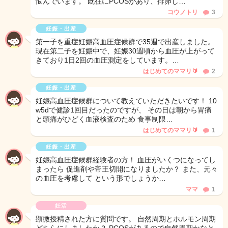
悩んでいます。 既往にPCOSがあり、排卵し…
コウノトリ
3
妊娠・出産
第一子を重症妊娠高血圧症候群で35週で出産しました。
現在第二子を妊娠中で、妊娠30週頃から血圧が上がって
きており1日2回の血圧測定をしています。…
はじめてのママリ🔰
2
妊娠・出産
妊娠高血圧症候群について教えていただきたいです！ 10
w5dで健診1回目だったのですが、 その日は朝から胃痛
と頭痛がひどく血液検査のため 食事制限…
はじめてのママリ🔰
1
妊娠・出産
妊娠高血圧症候群経験者の方！ 血圧がいくつになってし
まったら 促進剤や帝王切開になりましたか？ また、元々
の血圧を考慮して という形でしょうか…
ママ
1
妊活
顕微授精された方に質問です。 自然周期とホルモン周期