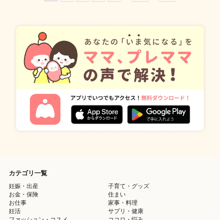
カテゴリ一覧
妊娠・出産
子育て・グッズ
お金・保険
住まい
お仕事
家事・料理
妊活
サプリ・健康
ファッション・コスメ
ココロ・悩み