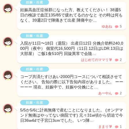
妊娠・出産
妊娠高血圧症候群になった方、教えてください！ 38週5
日の検診で血圧135/85で疲れてるのかなと その時は何も
なく、39週2日で陣痛きて出産 陣痛中か…
ゆあね
5
妊娠・出産
入院が11日〜18日（退院） 出産日12日 分娩介助料240,0
00円（夜中） 個室代16,500円（11日.12日はLDR.13日は
大部屋） ご飯1食510円 回旋異常で会陰…
はじめてのママリ🔰
2
妊娠・出産
コープ共済たすけあい2000円コースについて相談させて
ください。 告知の際に以下告知内容がありました。 ーー
ーーー 現在、妊娠中で、妊娠や分娩にと…
あーやん
2
妊娠・出産
5/5か5/6に計画無痛で産むことになりました。 (オンデマ
ンド無痛はやってない病院です) 元々31w頃から切迫で今
日36w4dで子宮口3cmでした。 いつ陣…
ままり🔰
1