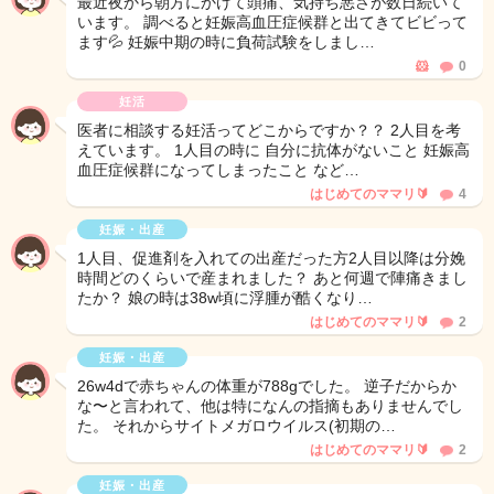
最近夜から朝方にかけて頭痛、気持ち悪さが数日続いて
います。 調べると妊娠高血圧症候群と出てきてビビって
ます💦 妊娠中期の時に負荷試験をしまし…
🐹
0
妊活
医者に相談する妊活ってどこからですか？？ 2人目を考
えています。 1人目の時に 自分に抗体がないこと 妊娠高
血圧症候群になってしまったこと など…
はじめてのママリ🔰
4
妊娠・出産
1人目、促進剤を入れての出産だった方2人目以降は分娩
時間どのくらいで産まれました？ あと何週で陣痛きまし
たか？ 娘の時は38w頃に浮腫が酷くなり…
はじめてのママリ🔰
2
妊娠・出産
26w4dで赤ちゃんの体重が788gでした。 逆子だからか
な〜と言われて、他は特になんの指摘もありませんでし
た。 それからサイトメガロウイルス(初期の…
はじめてのママリ🔰
2
妊娠・出産