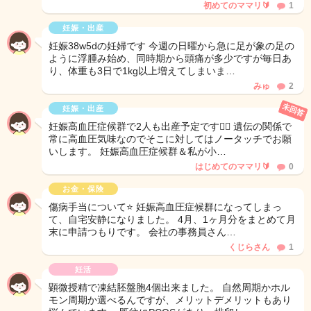
初めてのママリ🔰
1
妊娠・出産
妊娠38w5dの妊婦です 今週の日曜から急に足が象の足の
ように浮腫み始め、同時期から頭痛が多少ですが毎日あ
り、体重も3日で1kg以上増えてしまいま…
みゅ
2
未回答
妊娠・出産
妊娠高血圧症候群で2人も出産予定です🙋‍♀️ 遺伝の関係で
常に高血圧気味なのでそこに対してはノータッチでお願
いします。 妊娠高血圧症候群＆私が小…
はじめてのママリ🔰
0
お金・保険
傷病手当について⭐️ 妊娠高血圧症候群になってしまっ
て、自宅安静になりました。 4月、1ヶ月分をまとめて月
末に申請つもりです。 会社の事務員さん…
くじらさん
1
妊活
顕微授精で凍結胚盤胞4個出来ました。 自然周期かホル
モン周期か選べるんですが、メリットデメリットもあり