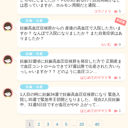
どちらにしましたか？ PCOSがあるので自然周期かなと
は思っていますが、ホルモン周期だと通院…
コウノトリ
5
未回答
妊娠・出産
妊娠高血圧症候群からの 産後の高血圧で入院した方いま
すか？ なんぼで入院になりましたか？ また自覚症状はあ
りましたか？
らいむ
0
妊娠・出産
妊娠32週頃に妊娠高血圧症候群を発症した方で 正期産ま
で血圧コントロールできて37週以降で出産された方いら
っしゃいますか？？ どのように血圧コン…
はじめてのママリ🔰
1
妊娠・出産
1人目の時に妊娠34週で妊娠高血圧症候群になり 緊急入
院し35週で緊急帝王切開となりました。 現在2人目妊娠
中、31週5日目ですが血圧がやや 上がって…
はじめてのママリ🔰
1
1
2
3
4
5
…
20
…
40