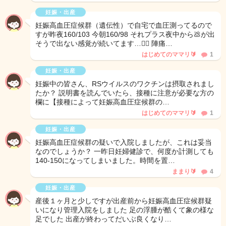
妊娠・出産
妊娠高血圧症候群（遺伝性）で自宅で血圧測ってるので
すが昨夜160/103 今朝160/98 それプラス夜中から💩が出
そうで出ない感覚が続いてます…😮‍💨 陣痛…
はじめてのママリ🔰
1
妊娠・出産
妊娠中の皆さん、RSウイルスのワクチンは摂取されまし
たか？ 説明書を読んでいたら、接種に注意が必要な方の
欄に【接種によって妊娠高血圧症候群の…
はじめてのママリ🔰
1
妊娠・出産
妊娠高血圧症候群の疑いで入院しましたが、これは妥当
なのでしょうか？ 一昨日妊婦健診で、何度か計測しても
140-150になってしまいました。時間を置…
ままり🔰
4
妊娠・出産
産後１ヶ月と少しですが出産前から妊娠高血圧症候群疑
いになり管理入院をしました 足の浮腫が酷くて象の様な
足でした 出産が終わってだいぶ良くなり…