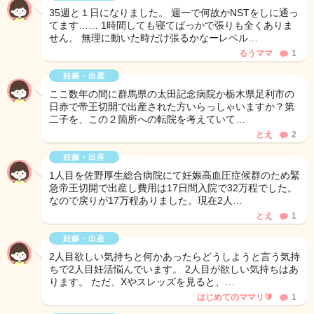
35週と１日になりました。 週一で何故かNSTをしに通っ
てます…… 1時間しても寝てばっかで張りも全くありま
せん。 無理に動いた時だけ張るかなーレベル…
るうママ
1
妊娠・出産
ここ数年の間に群馬県の太田記念病院か栃木県足利市の
日赤で帝王切開で出産された方いらっしゃいますか？第
二子を、この２箇所への転院を考えていて…
とえ
2
妊娠・出産
1人目を佐野厚生総合病院にて妊娠高血圧症候群のため緊
急帝王切開で出産し費用は17日間入院で32万程でした。
なので戻りが17万程ありました。現在2人…
とえ
1
妊娠・出産
2人目欲しい気持ちと何かあったらどうしようと言う気持
ちで2人目妊活悩んでいます。 2人目が欲しい気持ちはあ
ります。 ただ、Xやスレッズを見ると、…
はじめてのママリ🔰
1