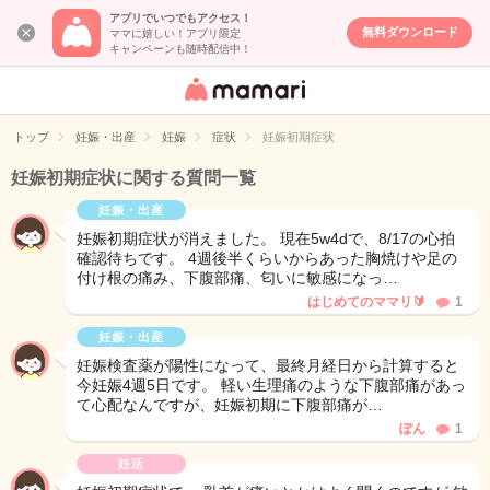
アプリでいつでもアクセス！
無料ダウンロード
ママに嬉しい！アプリ限定
キャンペーンも随時配信中！
女性専用匿名QA
アプリ・情報サ
トップ
妊娠・出産
妊娠
症状
妊娠初期症状
イト
妊娠初期症状に関する質問一覧
妊娠・出産
妊娠初期症状が消えました。 現在5w4dで、8/17の心拍
確認待ちです。 4週後半くらいからあった胸焼けや足の
付け根の痛み、下腹部痛、匂いに敏感になっ…
はじめてのママリ🔰
1
妊娠・出産
妊娠検査薬が陽性になって、最終月経日から計算すると
今妊娠4週5日です。 軽い生理痛のような下腹部痛があっ
て心配なんですが、妊娠初期に下腹部痛が…
ぽん
1
妊活