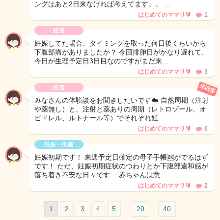
ングはあと2日来なければ考えてます。。 …
はじめてのママリ🔰
1
妊活
妊娠してた場合、タイミングを取った何日後くらいから
下腹部痛がありましたか？ 今回排卵日がかなり遅れて、
今日が生理予定日3日目なのですがまだ来…
はじめてのママリ🔰
3
未回答
妊活
みなさんの体験談をお聞きしたいです☁️ 自然周期（注射
や薬無し）と、注射と薬ありの周期（レトロゾール、オ
ビドレル、ルトナール等）でそれぞれ妊…
はじめてのママリ🔰
0
妊娠・出産
妊娠初期です！ 来週予定日確定の母子手帳🆗️がでるはず
です！ ただ、妊娠初期症状のつわりとか下腹部違和感が
落ち着き不安な日々です… 赤ちゃんは意…
はじめてのママリ🔰
2
1
2
3
4
5
…
20
…
40