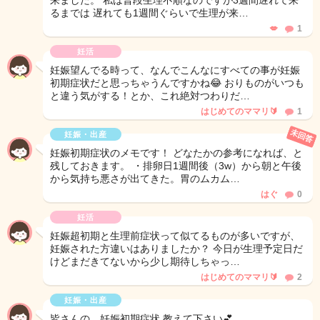
来ました。 私は普段生理不順なのですが3週間遅れて来
るまでは 遅れても1週間ぐらいで生理が来…
💋
1
妊活
妊娠望んでる時って、なんでこんなにすべての事が妊娠
初期症状だと思っちゃうんですかね😂 おりものがいつも
と違う気がする！とか、これ絶対つわりだ…
はじめてのママリ🔰
1
未回答
妊娠・出産
妊娠初期症状のメモです！ どなたかの参考になれば、と
残しておきます。 ・排卵日1週間後（3w）から朝と午後
から気持ち悪さが出てきた。胃のムカム…
はぐ
0
妊活
妊娠超初期と生理前症状って似てるものが多いですが、
妊娠された方違いはありましたか？ 今日が生理予定日だ
けどまだきてないから少し期待しちゃっ…
はじめてのママリ🔰
2
妊娠・出産
皆さんの、妊娠初期症状 教えて下さい💕