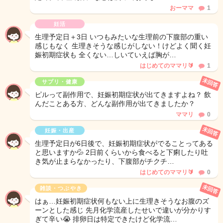
おーママ
1
妊活
生理予定日＋3日 いつもみたいな生理前の下腹部の重い
感じもなく 生理きそうな感じがしない！けどよく聞く妊
娠初期症状も 全くない…しいていえば胸が…
はじめてのママリ🔰
1
未回答
サプリ・健康
ピルって副作用で、妊娠初期症状が出てきますよね？ 飲
んだことある方、どんな副作用が出てきましたか？
ママリ
0
未回答
妊娠・出産
生理予定日が6日後で、妊娠初期症状がでることってある
と思いますか💦 2日前くらいから食べると下痢したり吐
き気が止まらなかったり、下腹部がチクチ…
はじめてのママリ🔰
0
未回答
雑談・つぶやき
はぁ…妊娠初期症状何もない上に生理きそうなお腹のズ
ーンとした感じ 先月化学流産したせいで違いが分かりす
ぎて辛い😭 排卵日は特定できたけど化学流…