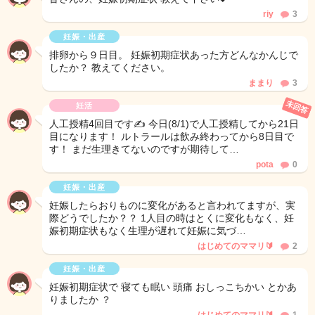
riy
3
妊娠・出産
排卵から９日目。 妊娠初期症状あった方どんなかんじで
したか？ 教えてください。
ままり
3
未回答
妊活
人工授精4回目です✍️ 今日(8/1)で人工授精してから21日
目になります！ ルトラールは飲み終わってから8日目で
す！ まだ生理きてないのですが期待して…
pota
0
妊娠・出産
妊娠したらおりものに変化があると言われてますが、実
際どうでしたか？？ 1人目の時はとくに変化もなく、妊
娠初期症状もなく生理が遅れて妊娠に気づ…
はじめてのママリ🔰
2
妊娠・出産
妊娠初期症状で 寝ても眠い 頭痛 おしっこちかい とかあ
りましたか ？