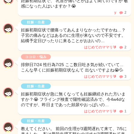
妊娠初期症状で、 乳首が痛いとかはよく聞くのですが 敏
感になった人はいますか？😭
y
2
妊娠・出産
妊娠初期症状で腰痛ってあんまりなかったですかね…？
子宮の痛みなどはあるのに生理が来ないので不安です。
結構予定日ぴったりに来ることがおおいの…
はじめてのママリ🔰
2
ココロ・悩み
排卵日7/24 性行為7/25 ここ数日吐き気が続いていて...
こんな早くに妊娠初期症状なんて 出ないですよね😭💦
はじめてのママリ🔰
3
妊娠・出産
妊娠初期症状が急に無くなっても妊娠継続された方いま
すか？😭 フライング検査で陽性確認済みで、今4w4dな
のですが、昨日まであった頻尿やおっぱいの…
はじめてのママリ🔰
1
妊娠・出産
教えてください。 前回の生理が3週間遅れて来て、7/5に