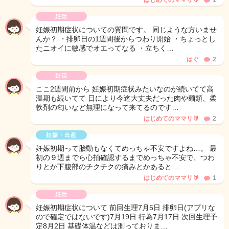
はじめてのママリ🔰
1
妊活
妊娠初期症状についての質問です。 同じような方いませ
んか？ ・排卵日の1週間後からつわり開始 ・ちょっとし
たニオイに敏感でオエってなる ・立ちく…
はぐ
2
妊活
ここ2週間前から 妊娠初期症状みたいなのが続いてて高
温期も続いてて 日により今迄大丈夫だった肉や麺類、柔
軟剤の匂いなど無理になって来てるのです…
はじめてのママリ🔰
2
妊娠・出産
妊娠初期って胎動もなくてめっちゃ不安ですよね…。 最
初の９週までら心拍確認するまでめっちゃ不安で、つわ
りとか下腹部のチクチクの痛みとかあると…
はじめてのママリ🔰
1
妊活
妊娠初期症状について 前回生理7月5日 排卵日(アプリな
ので確定ではないです)7月19日 行為7月17日 次回生理予
定8月2日 基礎体温などは測っておりま…