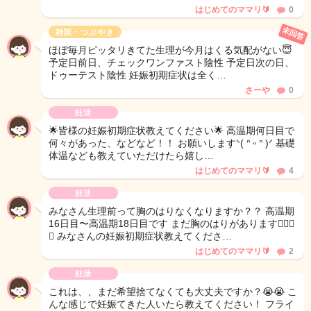
はじめてのママリ🔰
0
未回答
雑談・つぶやき
ほぼ毎月ピッタリきてた生理が今月はくる気配がない😇
予定日前日、チェックワンファスト陰性 予定日次の日、
ドゥーテスト陰性 妊娠初期症状は全く…
さーや
0
妊活
🌟皆様の妊娠初期症状教えてください🌟 高温期何日目で
何々があった、などなど！！ お願いしますᐠ( ᐢ ᵕ ᐢ )ᐟ 基礎
体温なども教えていただけたら嬉し…
はじめてのママリ🔰
4
妊活
みなさん生理前って胸のはりなくなりますか？？ 高温期
16日目〜高温期18日目です まだ胸のはりがあります🫪🥹🫪
🥹 みなさんの妊娠初期症状教えてくださ…
はじめてのママリ🔰
2
妊活
これは、、まだ希望捨てなくても大丈夫ですか？😭😭 こ
んな感じで妊娠てきた人いたら教えてください！ フライ