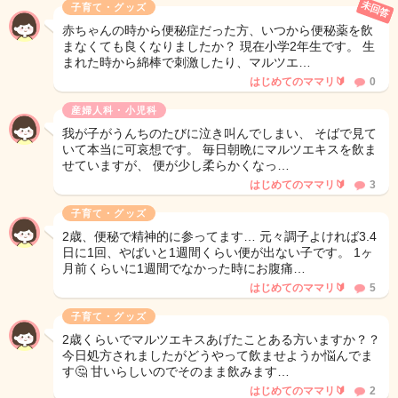
未回答
子育て・グッズ
赤ちゃんの時から便秘症だった方、いつから便秘薬を飲
まなくても良くなりましたか？ 現在小学2年生です。 生
まれた時から綿棒で刺激したり、マルツエ…
はじめてのママリ🔰
0
産婦人科・小児科
我が子がうんちのたびに泣き叫んでしまい、 そばで見て
いて本当に可哀想です。 毎日朝晩にマルツエキスを飲ま
せていますが、 便が少し柔らかくなっ…
はじめてのママリ🔰
3
子育て・グッズ
2歳、便秘で精神的に参ってます… 元々調子よければ3.4
日に1回、やばいと1週間くらい便が出ない子です。 1ヶ
月前くらいに1週間でなかった時にお腹痛…
はじめてのママリ🔰
5
子育て・グッズ
2歳くらいでマルツエキスあげたことある方いますか？？
今日処方されましたがどうやって飲ませようか悩んでま
す🤔 甘いらしいのでそのまま飲みます…
はじめてのママリ🔰
2