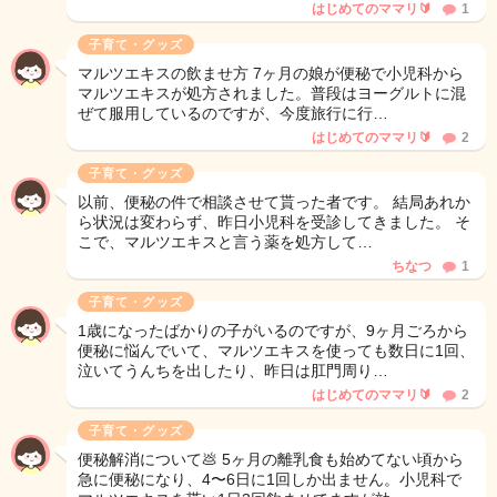
はじめてのママリ🔰
1
子育て・グッズ
マルツエキスの飲ませ方 7ヶ月の娘が便秘で小児科から
マルツエキスが処方されました。普段はヨーグルトに混
ぜて服用しているのですが、今度旅行に行…
はじめてのママリ🔰
2
子育て・グッズ
以前、便秘の件で相談させて貰った者です。 結局あれか
ら状況は変わらず、昨日小児科を受診してきました。 そ
こで、マルツエキスと言う薬を処方して…
ちなつ
1
子育て・グッズ
1歳になったばかりの子がいるのですが、9ヶ月ごろから
便秘に悩んでいて、マルツエキスを使っても数日に1回、
泣いてうんちを出したり、昨日は肛門周り…
はじめてのママリ🔰
2
子育て・グッズ
便秘解消について💩 5ヶ月の離乳食も始めてない頃から
急に便秘になり、4〜6日に1回しか出ません。小児科で