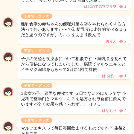
ました。 今じゃ小児科で５日間隔で浣腸…
はじめてのママリ🔰
2
子育て・グッズ
離乳食期の赤ちゃんの便秘対策＆💩をやわらかくする方
法って何かありますか〜？💦 離乳食は比較的食べるほう
だと思うのですが、ミルクをあまり飲んで…
おりえ
2
子育て・グッズ
子供の便秘と夜泣きについて相談です ・離乳食を初めて
から便秘になってしまいました。病院でマルツエキスと
イチジク浣腸をもらって3日に1回で排便…
はっぱ。
1
子育て・グッズ
1歳女の子、頑固な便秘です ５日でないのはザラです 小
児科で整腸剤とマルツエキスを処方され毎食前に飲んで
いますが全く効果を感じられず。。 イチ…
はなもり
4
子育て・グッズ
マルツエキスって毎日毎回飲ませるものですか？ 生後2
ヶ月です