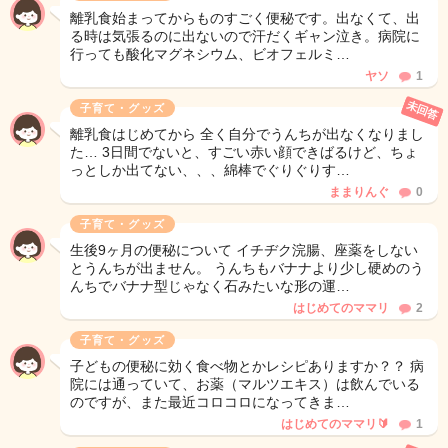
離乳食始まってからものすごく便秘です。出なくて、出
る時は気張るのに出ないので汗だくギャン泣き。病院に
行っても酸化マグネシウム、ビオフェルミ…
ヤソ
1
未回答
子育て・グッズ
離乳食はじめてから 全く自分でうんちが出なくなりまし
た… 3日間でないと、すごい赤い顔できばるけど、ちょ
っとしか出てない、、、綿棒でぐりぐりす…
ままりんぐ
0
子育て・グッズ
生後9ヶ月の便秘について イチヂク浣腸、座薬をしない
とうんちが出ません。 うんちもバナナより少し硬めのう
んちでバナナ型じゃなく石みたいな形の運…
はじめてのママリ
2
子育て・グッズ
子どもの便秘に効く食べ物とかレシピありますか？？ 病
院には通っていて、お薬（マルツエキス）は飲んでいる
のですが、また最近コロコロになってきま…
はじめてのママリ🔰
1