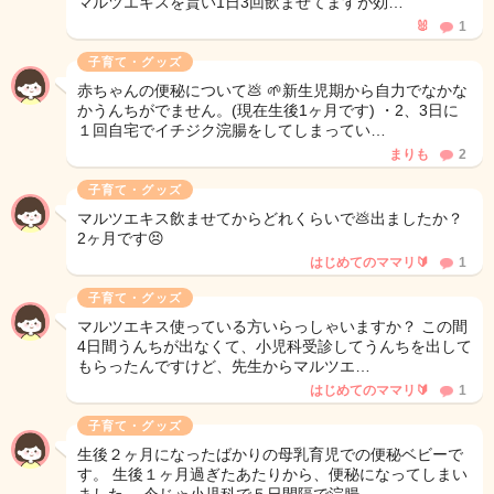
マルツエキスを貰い1日3回飲ませてますが効…
🐰
1
子育て・グッズ
赤ちゃんの便秘について💩 🌱新生児期から自力でなかな
かうんちがでません。(現在生後1ヶ月です) ・2、3日に
１回自宅でイチジク浣腸をしてしまってい…
まりも
2
子育て・グッズ
マルツエキス飲ませてからどれくらいで💩出ましたか？
2ヶ月です😣
はじめてのママリ🔰
1
子育て・グッズ
マルツエキス使っている方いらっしゃいますか？ この間
4日間うんちが出なくて、小児科受診してうんちを出して
もらったんですけど、先生からマルツエ…
はじめてのママリ🔰
1
子育て・グッズ
生後２ヶ月になったばかりの母乳育児での便秘ベビーで
す。 生後１ヶ月過ぎたあたりから、便秘になってしまい