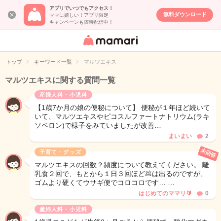
アプリでいつでもアクセス！
無料ダウンロード
ママに嬉しい！アプリ限定
キャンペーンも随時配信中！
女性専用匿名QA
アプリ・情報サ
トップ
キーワード一覧
マルツエキス
イト
マルツエキスに関する質問一覧
産婦人科・小児科
【1歳7か月の娘の便秘について】 便秘が１年ほど続いて
いて、マルツエキスやピコスルファートナトリウム(ラキ
ソベロン)で様子をみていましたが改善…
まいまい
2
未回答
子育て・グッズ
マルツエキスの回数？頻度について教えてください。 離
乳食２回で、もとから１日３回ほど💩は出るのですが、
ゴムより硬くてウサギ便でコロコロです… …
はじめてのママリ🔰
0
産婦人科・小児科