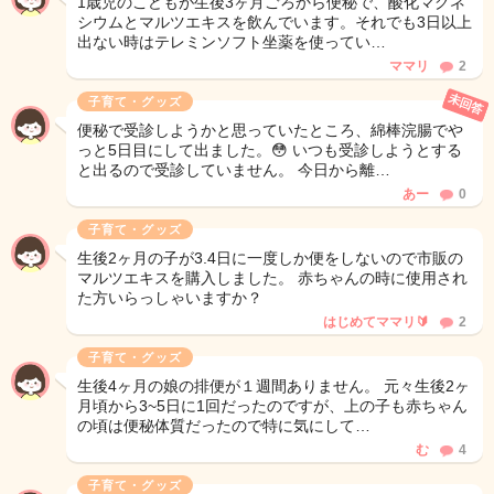
1歳児のこどもが生後3ヶ月ごろから便秘で、酸化マグネ
シウムとマルツエキスを飲んでいます。それでも3日以上
出ない時はテレミンソフト坐薬を使ってい…
ママリ
2
未回答
子育て・グッズ
便秘で受診しようかと思っていたところ、綿棒浣腸でや
っと5日目にして出ました。😳 いつも受診しようとする
と出るので受診していません。 今日から離…
あー
0
子育て・グッズ
生後2ヶ月の子が3.4日に一度しか便をしないので市販の
マルツエキスを購入しました。 赤ちゃんの時に使用され
た方いらっしゃいますか？
はじめてママリ🔰
2
子育て・グッズ
生後4ヶ月の娘の排便が１週間ありません。 元々生後2ヶ
月頃から3~5日に1回だったのですが、上の子も赤ちゃん
の頃は便秘体質だったので特に気にして…
む
4
子育て・グッズ