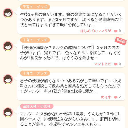
子育て・グッズ
生後3ヶ月の娘がいます。娘の発達で気になることがいく
つかあります。まだ3ヶ月ですが、調べると発達障害の症
状と当てはまりすぎて既に心配していま…
はじめてのママリ🔰
9
未回答
子育て・グッズ
【便秘か満腹か？ミルクの銘柄について】 3ヶ月の男の
子がいます。完ミです。 色々なミルクを試して、はぐく
みが1番良かったので、はぐくみを飲ませ…
マントヒヒ
0
子育て・グッズ
息子の便秘が酷くなりつつある気がして辛いです… 小児
科さんに相談して飲み薬と座薬を処方してもらったんで
すがマルツエキス(朝夕2回)はお湯に溶か…
めぅす
2
産婦人科・小児科
マルツエキス効かない〜🥹💩 1歳娘、うんちが2.3日に1
回ペースで、排便時泣きながらいきみます。肛門も切れ
ることが多々。 小児科でマルツエキスもら…