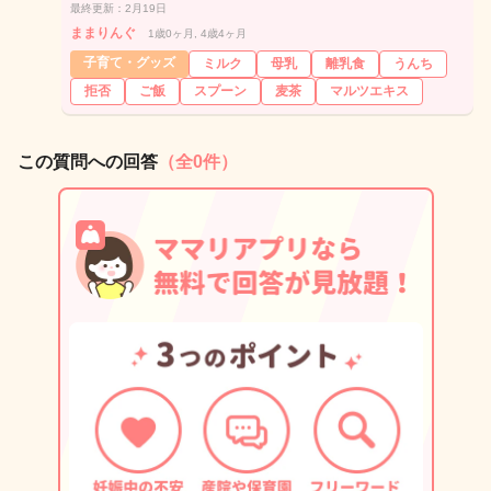
最終更新：2月19日
ままりんぐ
1歳0ヶ月, 4歳4ヶ月
子育て・グッズ
ミルク
母乳
離乳食
うんち
拒否
ご飯
スプーン
麦茶
マルツエキス
この質問への回答
（全0件）