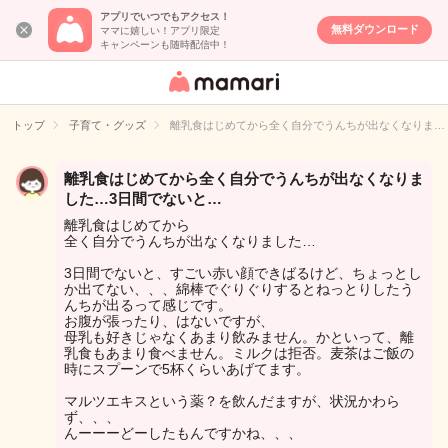
アプリでいつでもアクセス！
無料ダウンロード
ママに嬉しい！アプリ限定
キャンペーンも随時配信中！
女性専用匿名QA
アプリ・情報サ
トップ
子育て・グッズ
離乳食はじめてから全く自分でうんちが出なくなりま…
イト
離乳食はじめてから全く自分でうんちが出なくなりま
した…3日間でないと…
離乳食はじめてから
全く自分でうんちが出なくなりました…
3日間でないと、すごい赤い顔できばるけど、ちょっとし
か出てない、、、綿棒でぐりぐりするとねっとりしたう
んちが出るって感じです。
お腹が張ったり、はないですが、
母乳も好きじゃなくあまり飲みません。かといって、離
乳食もあまり食べません。ミルクは拒否。麦茶はご飯の
時にスプーンで5杯くらいあげてます。
マルツエキスという薬？を飲んだますが、状況かわら
ず、、、
んーーーどーしたもんですかね、、、