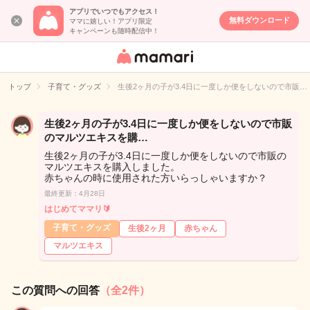
アプリでいつでもアクセス！
無料ダウンロード
ママに嬉しい！アプリ限定
キャンペーンも随時配信中！
女性専用匿名QA
アプリ・情報サ
トップ
子育て・グッズ
生後2ヶ月の子が3.4日に一度しか便をしないので市販…
イト
生後2ヶ月の子が3.4日に一度しか便をしないので市販
のマルツエキスを購…
生後2ヶ月の子が3.4日に一度しか便をしないので市販の
マルツエキスを購入しました。
赤ちゃんの時に使用された方いらっしゃいますか？
最終更新：4月28日
はじめてママリ🔰
子育て・グッズ
生後2ヶ月
赤ちゃん
マルツエキス
この質問への回答
（全2件）