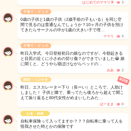
はじめてのママリ🔰
3
子育て・グッズ
0歳の子供と1歳の子供（2歳手前の子もいる）を同じ空
間で見るのは普通なんでしょうか？10ヶ月の子供を預け
てきたらサークルの中が1歳の大きい子で埋…
ママリ
5
子育て・グッズ
昨日入学式、今日登校初日の娘なのですが、今朝起きる
と目尻の近くに小さめの切り傷？ができていました😭 娘
に聞くと、どうやら寝ぼけながらベッドの…
みあ
2
未回答
雑談・つぶやき
昨日、エスカレーター下り（長ーい）ところで、人助け
しました！ 子供と隣で、乗ってたら後ろから超えて聞こ
えて振り返ると80代女性がめまいしたみた…
はーまま
0
お金・保険
自転車保険って入ってますか？？？自転車に乗って人を
怪我させた時とかの保険です