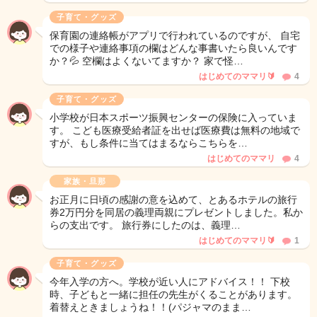
子育て・グッズ
保育園の連絡帳がアプリで行われているのですが、 自宅
での様子や連絡事項の欄はどんな事書いたら良いんです
か？💦 空欄はよくないてますか？ 家で怪…
はじめてのママリ🔰
4
子育て・グッズ
小学校が日本スポーツ振興センターの保険に入っていま
す。 こども医療受給者証を出せば医療費は無料の地域で
すが、もし条件に当てはまるならこちらを…
はじめてのママリ
4
家族・旦那
お正月に日頃の感謝の意を込めて、とあるホテルの旅行
券2万円分を同居の義理両親にプレゼントしました。私か
らの支出です。 旅行券にしたのは、義理…
はじめてのママリ🔰
1
子育て・グッズ
今年入学の方へ。学校が近い人にアドバイス！！ 下校
時、子どもと一緒に担任の先生がくることがあります。
着替えときましょうね！！(パジャマのまま…