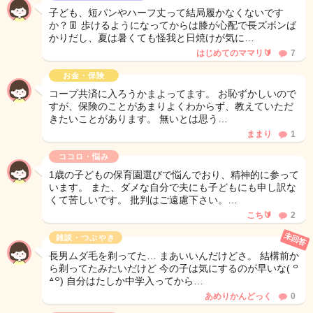
子ども、短パンやハーフ丈って結局履かなくないです
か？👖 歩けるようになってからは膝が心配で長ズボンば
かりだし、夏は暑くても怪我と日焼けが気に…
はじめてのママリ🔰
7
お金・保険
コープ共済に入ろうかまよってます。 お恥ずかしいので
すが、保険のことがあまりよくわからず、教えていただ
きたいことがあります。 無いとは思う…
ままり
1
ココロ・悩み
1歳の子どもの保育園選びで悩んでおり、精神的に参って
います。 また、ダメな自分で夫にも子どもにも申し訳な
くて苦しいです。 批判はご遠慮下さい。…
こち🔰
2
未回答
雑談・つぶやき
長男ムダ毛を剃ってた… まあいいんだけどさ。 結構前か
ら剃ってたみたいだけど 今の子は気にするのが早いな( ꒪
꒫꒪) 自分はたしか中学入ってから…
あめりかんどっく
0