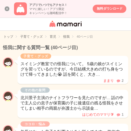
アプリでいつでもアクセス！
無料ダウンロード
ママに嬉しい！アプリ限定
キャンペーンも随時配信中！
女性専用匿名QA
アプリ・情報サ
トップ
子育て・グッズ
育児
怪我
40ページ目
イト
怪我に関する質問一覧
(40ページ目)
子育て・グッズ
スイミング教室での怪我について。 5歳の娘がスイミン
グを習っているのですが、今日結構大きめの打ち身をつ
けて帰ってきました😭 話を聞くと、大き…
ままり
2
その他の疑問
北川景子主演のナイトフラワーを見たのですが... 話の中
で主人公の息子が保育園の子に後遺症の残る怪我をさせ
てしまい相手の両親が弁護士から示談金…
はじめてのママリ🔰
1
ココロ・悩み