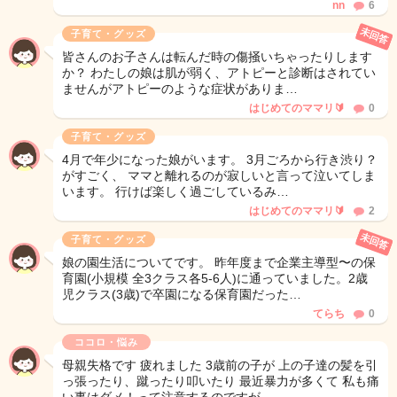
nn
6
未回答
子育て・グッズ
皆さんのお子さんは転んだ時の傷掻いちゃったりします
か？ わたしの娘は肌が弱く、アトピーと診断はされてい
ませんがアトピーのような症状がありま…
はじめてのママリ🔰
0
子育て・グッズ
4月で年少になった娘がいます。 3月ごろから行き渋り？
がすごく、 ママと離れるのが寂しいと言って泣いてしま
います。 行けば楽しく過ごしているみ…
はじめてのママリ🔰
2
未回答
子育て・グッズ
娘の園生活についてです。 昨年度まで企業主導型〜の保
育園(小規模 全3クラス各5-6人)に通っていました。2歳
児クラス(3歳)で卒園になる保育園だった…
てらち
0
ココロ・悩み
母親失格です 疲れました 3歳前の子が 上の子達の髪を引
っ張ったり、蹴ったり叩いたり 最近暴力が多くて 私も痛