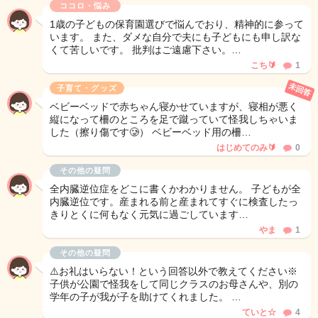
ココロ・悩み
1歳の子どもの保育園選びで悩んでおり、精神的に参って
います。 また、ダメな自分で夫にも子どもにも申し訳な
くて苦しいです。 批判はご遠慮下さい。…
こち🔰
1
未回答
子育て・グッズ
ベビーベッドで赤ちゃん寝かせていますが、寝相が悪く
縦になって柵のところを足で蹴っていて怪我しちゃいま
した（擦り傷です🥲） ベビーベッド用の柵…
はじめてのみ🔰
0
その他の疑問
全内臓逆位症をどこに書くかわかりません。 子どもが全
内臓逆位です。産まれる前と産まれてすぐに検査したっ
きりとくに何もなく元気に過ごしています…
やま
1
その他の疑問
⚠️お礼はいらない！という回答以外で教えてください※
子供が公園で怪我をして同じクラスのお母さんや、別の
学年の子が我が子を助けてくれました。 …
ていと☆
4