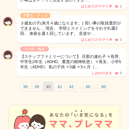
い事はダメ！って注意するのですが …
はじめてのママリ🔰
1
子育て・グッズ
３歳女の子(来月４歳になります。) 習い事の取捨選択が
できません… 現在、 学研とスイミングをそれぞれ週2
回、 体操を週１回しています。 音楽や…
はじめてのママリ🔰
3
ココロ・悩み
【ステップファミリーについて】 旦那の連れ子 ⚪︎長男、
中学生2年生（ADHD、重度の精神疾患） ⚪︎長女、小学5
年生（ADHD） 私の子供 ⚪︎3歳 ⚪︎3ヶ月（…
しおれのまま
5
38
39
40
41
42
…
60
…
80