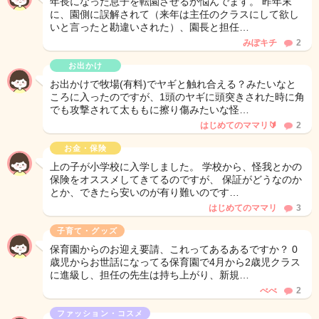
年長になった息子を転園させるか悩んでます。 昨年末
に、園側に誤解されて（来年は主任のクラスにして欲し
いと言ったと勘違いされた）、園長と担任…
みぽキチ
2
お出かけ
お出かけで牧場(有料)でヤギと触れ合える？みたいなと
ころに入ったのですが、1頭のヤギに頭突きされた時に角
でも攻撃されて太ももに擦り傷みたいな怪…
はじめてのママリ🔰
2
お金・保険
上の子が小学校に入学しました。 学校から、怪我とかの
保険をオススメしてきてるのですが、 保証がどうなのか
とか、できたら安いのが有り難いのです…
はじめてのママリ
3
子育て・グッズ
保育園からのお迎え要請、これってあるあるですか？ 0
歳児からお世話になってる保育園で4月から2歳児クラス
に進級し、担任の先生は持ち上がり、新規…
べべ
2
ファッション・コスメ