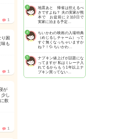
3
地震あと 帰省は控えるべ
きですよね？ 夫の実家が熊
本で お盆前に２泊3日で
1
実家に泊まる予定…
4
ちいかわの映画の入場特典
なり困
（めじるしチャーム）って
すぐ無くなっちゃいますか
意味も
ね？！💦 ちいかわ…
5
ナプキン値上げが話題にな
ってますが 私はミレーナ入
れてるからもう1年以上ナ
1
プキン買ってない…
寝が
、少し
に飲
1