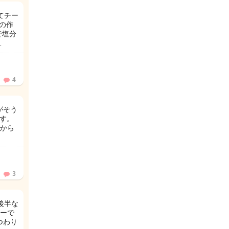
てチー
別の作
で塩分
…
4
がそう
ます。
から
3
後半な
ーで
つわり