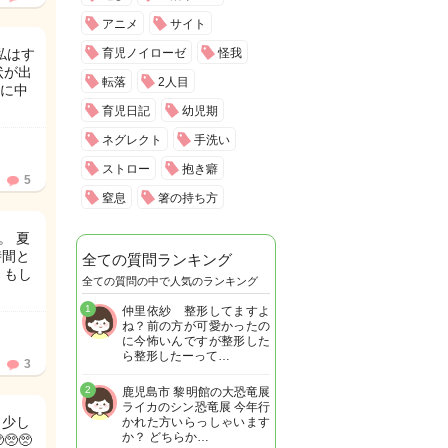
アニメ
サイト
私はす
育児ノイローゼ
怪我
状が出
転落
2人目
に中
育児日記
幼児期
ネグレクト
手洗い
ストロー
抱き癖
5
窒息
箸の持ち方
。 夏
時間と
全ての質問ランキング
、もし
全ての質問の中で人気のランキング
1
仲里依紗 整形してますよ
ね？前の方が可愛かったの
に今怖いんですが整形した
ら整形したーって…
3
2
鹿児島市 黎明館の大恐竜展
ライカのシン恐竜展 今年行
 少し
かれた方いらっしゃいます
か？ どちらか…
🥺