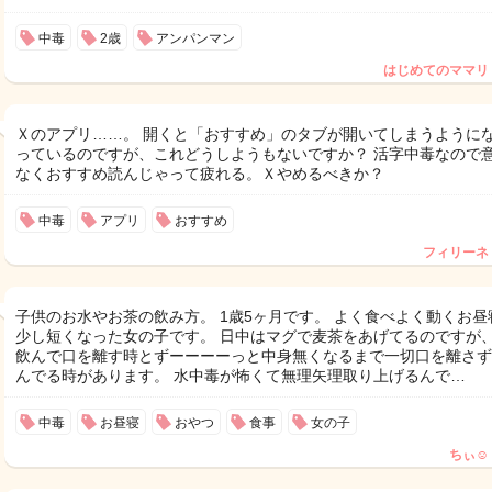
中毒
2歳
アンパンマン
はじめてのママリ
Ｘのアプリ……。 開くと「おすすめ」のタブが開いてしまうように
っているのですが、これどうしようもないですか？ 活字中毒なので
なくおすすめ読んじゃって疲れる。Ｘやめるべきか？
中毒
アプリ
おすすめ
フィリーネ
子供のお水やお茶の飲み方。 1歳5ヶ月です。 よく食べよく動くお昼
少し短くなった女の子です。 日中はマグで麦茶をあげてるのですが
飲んで口を離す時とずーーーーっと中身無くなるまで一切口を離さず
んでる時があります。 水中毒が怖くて無理矢理取り上げるんで…
中毒
お昼寝
おやつ
食事
女の子
ちぃ‪☺︎‬