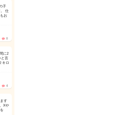
の子
。 仕
もお
0
間に2
いと言
２キロ
4
ます
、Xや
を