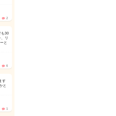
2
も30
レ、リ
ーと
6
ます
かと
1