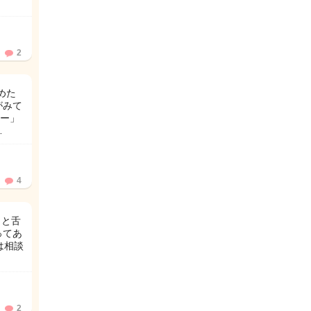
2
めた
がみて
ー」
…
4
口と舌
ってあ
は相談
2