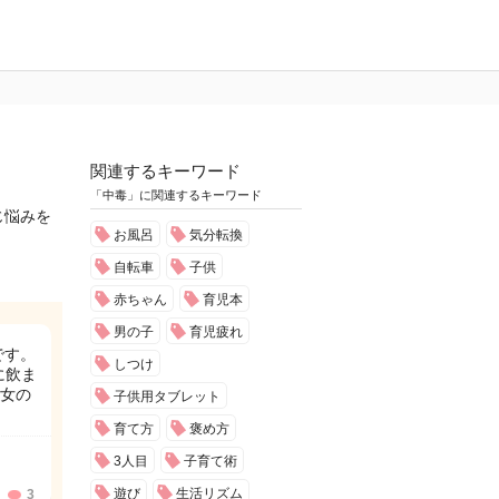
関連するキーワード
「中毒」に関連するキーワード
じ悩みを
お風呂
気分転換
自転車
子供
赤ちゃん
育児本
男の子
育児疲れ
です。
しつけ
に飲ま
女の
子供用タブレット
育て方
褒め方
3人目
子育て術
遊び
生活リズム
3