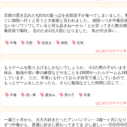
旦那の置き忘れたIQOSの葉っぱを全部息子が食べてしまいました。
ぐに病院へ行くと言うと大袈裟と言われました。 病院へつき中毒症
ないかソワソワしていると何も起きねーから！とか言ってきた数分後
毒症状で嘔吐。 念のため1日入院になりました。 私が付き添い…
中毒
旦那
息抜き
病院
症状
はじめてのママリ🔰
もうゲームを取り上げるしかないでしょうか。 小2の男の子がいます
休み、勉強や習い事の練習などやることを1時間やったらゲームも1
しています。 ただ、学童にも行っておらず自宅で過ごしているので
もっとゲームをしたかったら、さらに勉強などした時間に応じて…
中毒
習い事
夏休み
男の子
学童
はじめてのママリ🔰
一歳三ヶ月から、大大大好きだったアンパンマン⋯ 2歳一ヶ月になり
ずつ中毒から、普通に好きに変わってきてる 少し寂しい⋯🥺🥺🥺🥺🥺