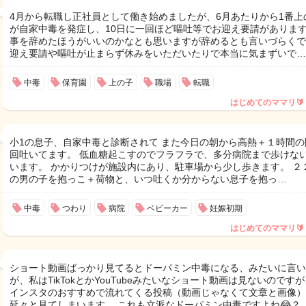
4月から転職し正社員として働き始めましたが、6月あたりから1番上
が自家中毒を発症し、10日に一回ほど嘔吐等でお迎え要請があります
事を辞めたほうがいいのかなとも思いますが辞めるとも言いづらくで
迎え要請や嘔吐が止まらず休みをいただいたりで本当に気まずいで…
中毒
保育園
上の子
職場
転職
はじめてのママリ🔰
小1の息子、自家中毒と診断されて また今日の朝から高熱＋１時間の
回吐いてます。 低血糖起こすのでフラフラで、多分病院まで歩けな
います。 かかりつけが施設内にあり、駐車場から少し歩きます。 ２
の男の子を抱っこ＋荷物と、いつ吐くか分からない息子を抱っ…
中毒
つわり
病院
ベビーカー
妊娠初期
はじめてのママリ🔰
ショート動画ばっかり見てるとドーパミン中毒になる、みたいに言い
が、私はTikTokとかYouTubeみたいなショート動画は見ないのですが
インスタのおすすめで流れてくる投稿（動画じゃなくて文章と画像）
延々と見てしまいます。 これも立派なドーパミン中毒ですよね😂？