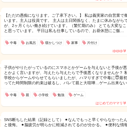
【ただの愚痴になります。ご了承下さい。】 私は義実家の自営業で
います。主人は役員です。 主人は土日関係なく、たまに休みながら
が、2ヶ月くらい働き続けています。（繁忙期のみ） とても大変なこ
と思っています。 平日は私も仕事しているので、お昼休憩にご飯…
中毒
お風呂
寝かしつけ
家事
片付け
ゆゆゆ🔰
子供がやりたがっているのにスマホとかゲームを与えないと予後が悪
とかよく言いますが、与えたら与えたらで予後悪くなりませんか？ 
学校からゲームやらせてもらいましたが、ハマりすぎて中毒に😇最
ってた時間制限の約束は破るし、バレて親と大喧嘩…ゲーム出来ない
中毒
親
小学校
勉強
ゲーム
はじめてのママリ🔰
SNS断ちした結果（記録として） ⚫︎なんでもっと早くやらなかった
と後悔。 ⚫︎脳疲労が明らかに軽減されてるのが分かる。 ⚫︎便利な情