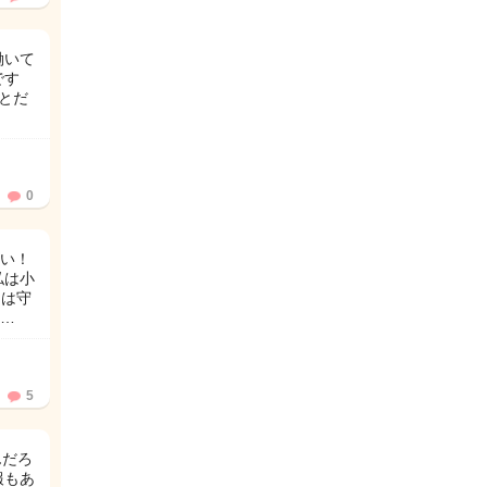
働いて
です
とだ
0
い！
私は小
初は守
…
5
んだろ
報もあ