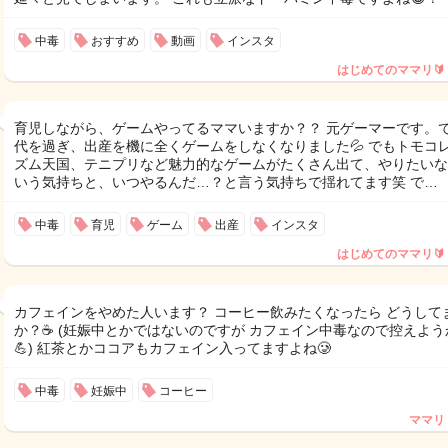
中毒
おすすめ
動画
インスタ
はじめてのママリ🔰
育児しながら、ゲームやってるママいますか？？ 元ゲーマーです。で
代を過ぎ、出産を機に全くゲームをしなくなりました💦 でもトモコ
ズム天国、テニプリなど魅力的なゲームがたくさん出て、やりたいな
いう気持ちと、いつやるんだ…？と言う気持ちで揺れてます笑 で…
中毒
育児
ゲーム
出産
インスタ
はじめてのママリ🔰
カフェインをやめた人います？ コーヒー飲みたくなったら どうして
か？☕️ (妊娠中とかではないのですが カフェイン中毒なので控えよう
💪) 紅茶とかココアもカフェイン入ってますよね🥲
中毒
妊娠中
コーヒー
ママリ