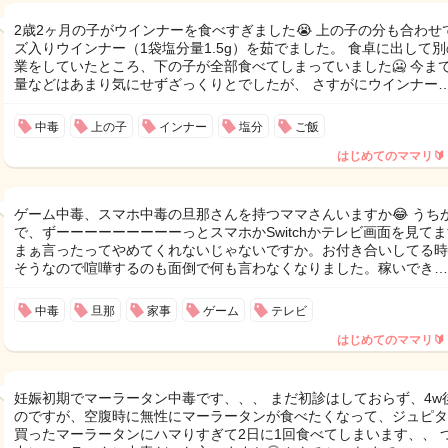
2歳2ヶ月の子がウインナーを食べすぎました😭 上の子の分も合わせ
ズ入りウインナー（1袋塩分量1.5g）を茹でました。 食卓に出して
業をしていたところ、下の子が全部食べてしまっていました🥶 今ま
量などはあまり気にせずざっくりとでしたが、 さすがにウインナー
中毒
上の子
インナー
塩分
ご飯
はじめてのママリ🔰
ゲーム中毒、スマホ中毒の旦那さんを持つママさんいますか😂 うち
で、ずーーーーーーーーーっとスマホかSwitchかテレビ画面を見て
まぁ言ったってやめてくれないじゃないですか。お付き合いしてる時
そうなので喧嘩するのも面倒で何も言わなくなりました。稼いでき…
中毒
旦那
家事
ゲーム
テレビ
はじめてのママリ🔰
妊娠初期でマーラータン中毒です、、、 まだ初診はしておらず、4w
のですが、空腹時に無性にマーラータンが食べたくなって、ジュピタ
買ったマーラータンにハマりすぎて2日に1回食べてしまいます、、 