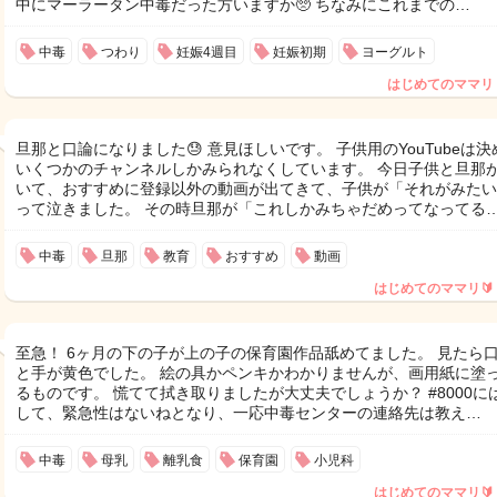
中にマーラータン中毒だった方いますか🥺 ちなみにこれまでの…
中毒
つわり
妊娠4週目
妊娠初期
ヨーグルト
はじめてのママリ
旦那と口論になりました😓 意見ほしいです。 子供用のYouTubeは決
いくつかのチャンネルしかみられなくしています。 今日子供と旦那
いて、おすすめに登録以外の動画が出てきて、子供が「それがみたい
って泣きました。 その時旦那が「これしかみちゃだめってなってる
中毒
旦那
教育
おすすめ
動画
はじめてのママリ🔰
至急！ 6ヶ月の下の子が上の子の保育園作品舐めてました。 見たら
と手が黄色でした。 絵の具かペンキかわかりませんが、画用紙に塗
るものです。 慌てて拭き取りましたが大丈夫でしょうか？ #8000に
して、緊急性はないねとなり、一応中毒センターの連絡先は教え…
中毒
母乳
離乳食
保育園
小児科
はじめてのママリ🔰