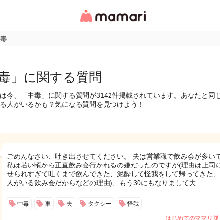
女性専用匿名QAアプ
リ・情報サイト
中毒
毒」に関する質問
は今、「中毒」に関する質問が3142件掲載されています。あなたと同
る人がいるかも？気になる質問を見つけよう！
ごめんなさい、吐き出させてください。 夫は営業職で飲み会が多い
私は若い頃から正直飲み会行かれるの嫌だったのですが(理由は上司
せられすぎて吐くまで飲んできた、泥酔して怪我をして帰ってきた、
人がいる飲み会だからなどの理由)、もう30にもなりまして大…
中毒
車
夫
タクシー
怪我
はじめてのママリ🔰